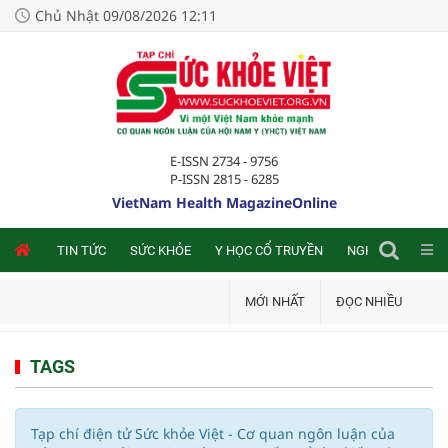
Chủ Nhật 09/08/2026 12:11
E-ISSN 2734 - 9756
P-ISSN 2815 - 6285
VietNam Health MagazineOnline
NLINE
TIN TỨC
SỨC KHỎE
Y HỌC CỔ TRUYỀN
NGHIÊN CỨU TRA
MỚI NHẤT
ĐỌC NHIỀU
TAGS
Tạp chí điện tử Sức khỏe Việt - Cơ quan ngôn luận của