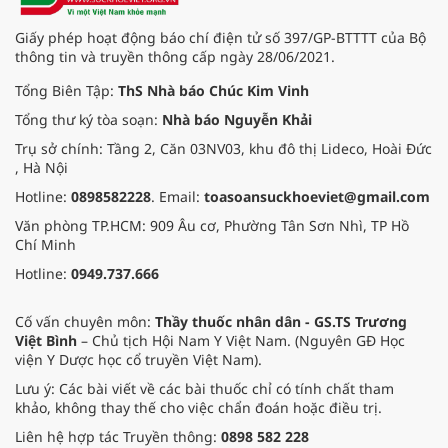
hiện đại. Chữa mất ngủ bằng Y học
cổ truyền cũng được nhiều người
Giấy phép hoạt động báo chí điện tử số 397/GP-BTTTT của Bộ
lựa chọn.
thông tin và truyền thông cấp ngày 28/06/2021.
Tổng Biên Tập:
ThS Nhà báo Chúc Kim Vinh
Tổng thư ký tòa soạn:
Nhà báo Nguyễn Khải
Trụ sở chính: Tầng 2, Căn 03NV03, khu đô thị Lideco, Hoài Đức
, Hà Nội
Hotline:
0898582228
. Email:
toasoansuckhoeviet@gmail.com
Văn phòng TP.HCM: 909 Âu cơ, Phường Tân Sơn Nhì, TP Hồ
Chí Minh
Hotline:
0949.737.666
Cố vấn chuyên môn:
Thầy thuốc nhân dân - GS.TS Trương
Việt Bình
– Chủ tịch Hội Nam Y Việt Nam. (Nguyên GĐ Học
viện Y Dược học cổ truyền Việt Nam).
Lưu ý: Các bài viết về các bài thuốc chỉ có tính chất tham
khảo, không thay thế cho việc chẩn đoán hoặc điều trị.
Liên hệ hợp tác Truyền thông:
0898 582 228