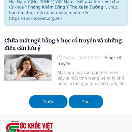
Hội Nam Y (Hội YDHCT) Việt Nam - Kết quả tìm kiếm cho
từ khóa "
Phòng Khám Đông Y Thọ Xuân Đường
", chúc
bạn tìm được nội dung mong muốn trên
https://suckhoeviet.org.vn/
Chữa mất ngủ bằng Y học cổ truyền và những
điều cần lưu ý
04:04
|
04/01/2023
Y học cổ
truyền
Mất ngủ hay còn gọi thất miên,
đây là một tình trạng bệnh lý phổ
biến có thể gặp ở mọi lứa tuổi. Mất
ngủ có thể xuất phát từ nhiều
nguyên nhân khác nhau. Khi bị
mất ngủ kéo dài, sức khỏe và cuộc
Trước
Sau
sống của người bệnh sẽ bị ảnh
hưởng nghiêm trọng. Do đó, cần
sớm xác định nguyên nhân mất
ngủ để có hướng điều trị phù hợp.
Ngoài các phương pháp điều trị