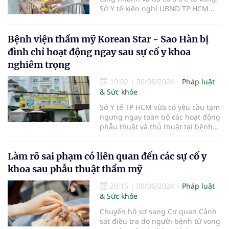
Sở Y tế kiến nghị UBND TP HCM
công bố dịch sởi.
Bệnh viện thẩm mỹ Korean Star - Sao Hàn bị
đình chỉ hoạt động ngay sau sự cố y khoa
nghiêm trọng
10:02
|
20/06/2024
Pháp luật
& Sức khỏe
Sở Y tế TP HCM vừa có yêu cầu tạm
ngưng ngay toàn bộ các hoạt động
phẫu thuật và thủ thuật tại bệnh
viện chuyên khoa phẫu thuật thẩm
mỹ Korean Star - Sao Hàn.
Làm rõ sai phạm có liên quan đến các sự cố y
khoa sau phẫu thuật thẩm mỹ
20:15
|
08/06/2024
Pháp luật
& Sức khỏe
Chuyển hồ sơ sang Cơ quan Cảnh
sát điều tra do người bệnh tử vong