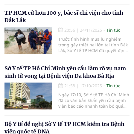
ủy viên, Giám đốc Sở Y tế đã tiếp
các đoàn công tác của Sở Y tế
thành phố Hồ Chí Minh và Sở Y tế
TP HCM cử hơn 100 y, bác sĩ chi viện cho tỉnh
tỉnh Đồng Nai đến hỗ trợ ngành y
Đắk Lắk
tế tỉnh Đắk Lắk triển khai các hoạt
động y tế sau lũ lụt.
20:56
|
24/11/2025
Tin tức
Trước tình hình mưa lũ nghiêm
trọng gây thiệt hại lớn tại tỉnh Đắk
Lắk, Sở Y tế TP HCM đã quyết định
thành lập 5 tổ công tác chi viện y
tế...
Sở Y tế TP Hồ Chí Minh yêu cầu làm rõ vụ nam
sinh tử vong tại Bệnh viện Đa khoa Bà Rịa
21:58
|
17/10/2025
Tin tức
Ngày 17/10, Sở Y tế TP Hồ Chí Minh
đã có văn bản khẩn yêu cầu bệnh
viện báo cáo nhanh toàn bộ quá
trình tiếp nhận, chẩn đoán, xử trí
và theo dõi điều trị người bệnh.
Bộ Y tế đề nghị Sở Y tế TP HCM kiểm tra Bệnh
viện quốc tế DNA