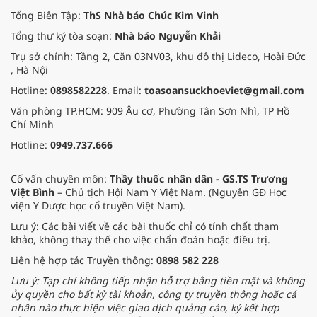
Tổng Biên Tập:
ThS Nhà báo Chúc Kim Vinh
Tổng thư ký tòa soạn:
Nhà báo Nguyễn Khải
Trụ sở chính: Tầng 2, Căn 03NV03, khu đô thị Lideco, Hoài Đức
, Hà Nội
Hotline:
0898582228
. Email:
toasoansuckhoeviet@gmail.com
Văn phòng TP.HCM: 909 Âu cơ, Phường Tân Sơn Nhì, TP Hồ
Chí Minh
Hotline:
0949.737.666
Cố vấn chuyên môn:
Thầy thuốc nhân dân - GS.TS Trương
Việt Bình
– Chủ tịch Hội Nam Y Việt Nam. (Nguyên GĐ Học
viện Y Dược học cổ truyền Việt Nam).
Lưu ý: Các bài viết về các bài thuốc chỉ có tính chất tham
khảo, không thay thế cho việc chẩn đoán hoặc điều trị.
Liên hệ hợp tác Truyền thông:
0898 582 228
Lưu ý: Tạp chí không tiếp nhận hỗ trợ bằng tiền mặt và không
ủy quyền cho bất kỳ tài khoản, công ty truyền thông hoặc cá
nhân nào thực hiện việc giao dịch quảng cáo, ký kết hợp