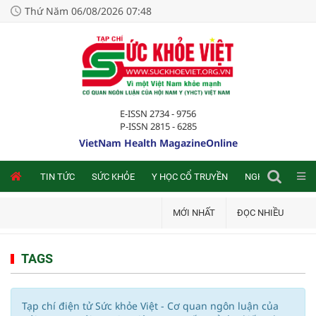
Thứ Năm 06/08/2026 07:48
E-ISSN 2734 - 9756
P-ISSN 2815 - 6285
VietNam Health MagazineOnline
NLINE
TIN TỨC
SỨC KHỎE
Y HỌC CỔ TRUYỀN
NGHIÊN CỨU TRA
MỚI NHẤT
ĐỌC NHIỀU
TAGS
Tạp chí điện tử Sức khỏe Việt - Cơ quan ngôn luận của