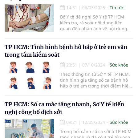
14:31
|
06/03/2025
Tin tức
Bộ Y tế đề nghị Sở Y tế TP HCM
kiểm tra, rà soát nội dung liên
quan đến phản ánh về nội dung
quảng cáo của Bệnh viện quốc tế
DNA
TP HCM: Tình hình bệnh hô hấp ở trẻ em vẫn
trong tầm kiểm soát
20:51
|
07/10/2024
Sức khỏe
Theo thông tin từ Sở Y tế TP HCM,
tình hình gia tăng số ca bệnh hô
hấp ở trẻ em trong thời điểm hiện
nay không phải là một “bệnh hô
hấp mới”.
TP HCM: Số ca mắc tăng nhanh, Sở Y tế kiến
nghị công bố dịch sởi
09:21
|
12/08/2024
Sức khỏe
Trong bối cảnh số ca sởi ở TP HCM
tăng nhanh và đã có 3 trẻ tử vong,