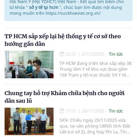
Hội Nam Y (Hội YDHCT) Việt Nam - Kết quả tìm kiếm cho
từ khóa "
sở y tế tp hcm
", chúc bạn tìm được nội dung
mong muốn trên https://suckhoeviet.org.vn/
TP HCM sắp xếp lại hệ thống y tế cơ sở theo
hướng gần dân
22:21
|
27/12/2025
Tin tức
TP HCM đang triển khai sắp xếp 38
Trung tâm Y tế khu vực (bao gồm
168 Trạm y tế) trực thuộc Sở Y tế
thành 168 Trạm y tế xã, phường,
đặc khu trực thuộc UBND cấp xã...
Chung tay hỗ trợ Khám chữa bệnh cho người
dân sau lũ
17:51
|
26/11/2025
Tin tức
SKV- Chiều ngày 25/11/2025 vừa
qua, tại văn phòng UBND tỉnh Đắk
Lắk (cơ sở 2), ông Nay Phi La, Tỉnh