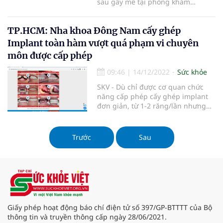
sau gây mê tại phòng khám
chuyên khoa thẩm mỹ thuộc Công
ty TNHH Bệnh viện Thẩm mỹ Quốc
TP.HCM: Nha khoa Đông Nam cấy ghép
tế Thailand Hospital
Implant toàn hàm vượt quá phạm vi chuyên
môn được cấp phép
09:46
|
14/12/2022
Sức khỏe
SKV - Dù chỉ được cơ quan chức
năng cấp phép cấy ghép implant
đơn giản, từ 1-2 răng/lần nhưng
nha khoa Đông Nam (cơ sở 1 số
411 Nguyễn Kiệm, phường 9, quận
Phú Nhuận, TP.HCM) vẫn quảng
Trước
Sau
cáo nhiều cấy ghép implant cho
bệnh nhân mất nhiều răng, mất
răng toàn
Giấy phép hoạt động báo chí điện tử số 397/GP-BTTTT của Bộ
thông tin và truyền thông cấp ngày 28/06/2021.