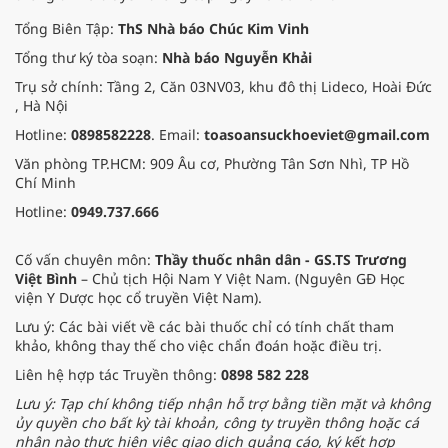
Tổng Biên Tập:
ThS Nhà báo Chúc Kim Vinh
Tổng thư ký tòa soạn:
Nhà báo Nguyễn Khải
Trụ sở chính: Tầng 2, Căn 03NV03, khu đô thị Lideco, Hoài Đức
, Hà Nội
Hotline:
0898582228
. Email:
toasoansuckhoeviet@gmail.com
Văn phòng TP.HCM: 909 Âu cơ, Phường Tân Sơn Nhì, TP Hồ
Chí Minh
Hotline:
0949.737.666
Cố vấn chuyên môn:
Thầy thuốc nhân dân - GS.TS Trương
Việt Bình
– Chủ tịch Hội Nam Y Việt Nam. (Nguyên GĐ Học
viện Y Dược học cổ truyền Việt Nam).
Lưu ý: Các bài viết về các bài thuốc chỉ có tính chất tham
khảo, không thay thế cho việc chẩn đoán hoặc điều trị.
Liên hệ hợp tác Truyền thông:
0898 582 228
Lưu ý: Tạp chí không tiếp nhận hỗ trợ bằng tiền mặt và không
ủy quyền cho bất kỳ tài khoản, công ty truyền thông hoặc cá
nhân nào thực hiện việc giao dịch quảng cáo, ký kết hợp