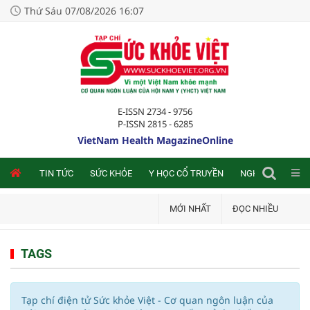
Thứ Sáu 07/08/2026 16:07
E-ISSN 2734 - 9756
P-ISSN 2815 - 6285
VietNam Health MagazineOnline
NLINE
TIN TỨC
SỨC KHỎE
Y HỌC CỔ TRUYỀN
NGHIÊN CỨU TRA
MỚI NHẤT
ĐỌC NHIỀU
TAGS
Tạp chí điện tử Sức khỏe Việt - Cơ quan ngôn luận của