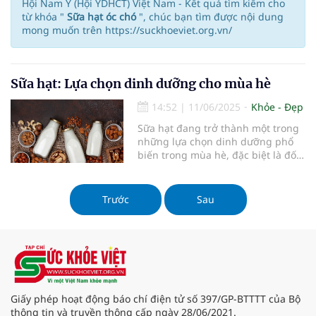
Hội Nam Y (Hội YDHCT) Việt Nam - Kết quả tìm kiếm cho
từ khóa "
Sữa hạt óc chó
", chúc bạn tìm được nội dung
mong muốn trên https://suckhoeviet.org.vn/
Sữa hạt: Lựa chọn dinh dưỡng cho mùa hè
14:52
|
11/06/2025
Khỏe - Đẹp
Sữa hạt đang trở thành một trong
những lựa chọn dinh dưỡng phổ
biến trong mùa hè, đặc biệt là đối
với những người yêu thích thực
phẩm tự nhiên và lành mạnh. Với
hương vị thơm ngon và nhiều lợi
Trước
Sau
ích sức khỏe, sữa hạt không chỉ
giúp giải khát mà còn cung cấp
nhiều dưỡng chất cần thiết cho cơ
thể. Trong bài viết này, chúng ta sẽ
cùng khám phá những lợi ích của
sữa hạt và cách chế biến sữa hạt
tại nhà.
Giấy phép hoạt động báo chí điện tử số 397/GP-BTTTT của Bộ
thông tin và truyền thông cấp ngày 28/06/2021.