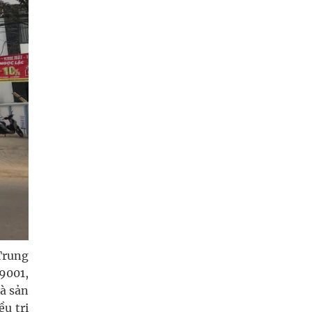
 Trung
9001,
à sản
ều trị