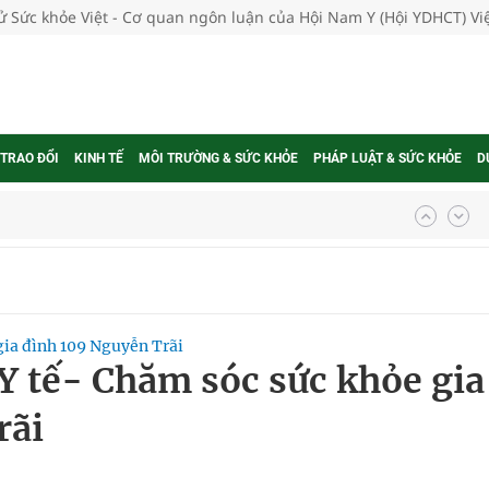
tử Sức khỏe Việt - Cơ quan ngôn luận của Hội Nam Y (Hội YDHCT) V
 TRAO ĐỔI
KINH TẾ
MÔI TRƯỜNG & SỨC KHỎE
PHÁP LUẬT & SỨC KHỎE
D
g, nhiệt độ cao nhất 35 độ
kỳ, khám sàng lọc cho người dân
ông cực hiệu quả
gia đình 109 Nguyễn Trãi
 chuyên gia
 Y tế- Chăm sóc sức khỏe gia
rãi
nghiệm thực tế