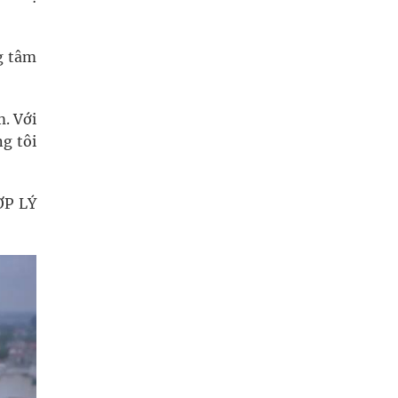
ng tâm
m. Với
ng tôi
ỢP LÝ