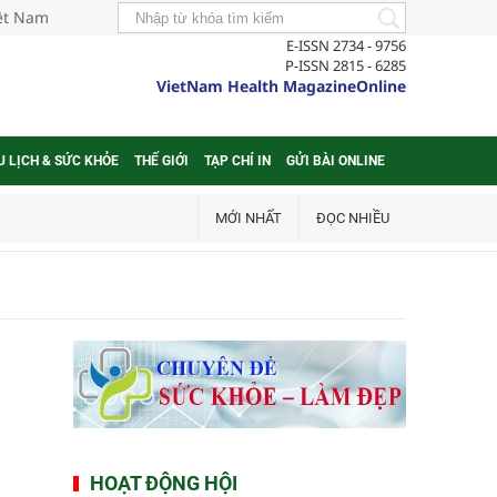
iệt Nam
E-ISSN 2734 - 9756
P-ISSN 2815 - 6285
VietNam Health MagazineOnline
U LỊCH & SỨC KHỎE
THẾ GIỚI
TẠP CHÍ IN
GỬI BÀI ONLINE
MỚI NHẤT
ĐỌC NHIỀU
HOẠT ĐỘNG HỘI