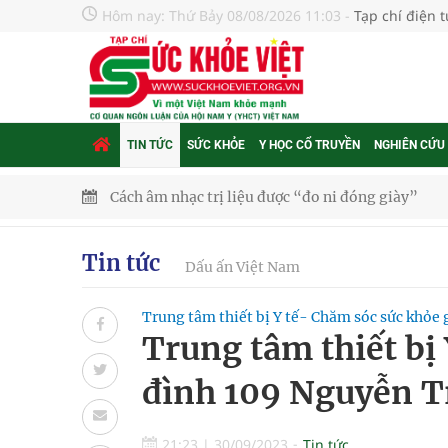
Hôm nay:
Thứ Bảy 08/08/2026 11:03
-
Tạp chí điện 
TIN TỨC
SỨC KHỎE
Y HỌC CỔ TRUYỀN
NGHIÊN CỨU
Dự báo thời tiết ngày 08/8/2026: Bắc Bộ nắng nón
Đắk Lắk: Đẩy nhanh tiến độ khám sức khỏe định 
Tin tức
Dấu ấn Việt Nam
Tổng hợp những cách trị thâm body nách, bẹn, m
Trung tâm thiết bị Y tế- Chăm sóc sức khỏe 
Tỷ lệ tật khúc xạ ở trẻ gia tăng: Khuyến nghị của
Trung tâm thiết bị
Nhiều lợi thế để nâng chất lượng y tế
đình 109 Nguyễn T
Vương Thành Công: Khi việc học bắt đầu từ trải 
21:23
|
30/09/2023
Tin tức