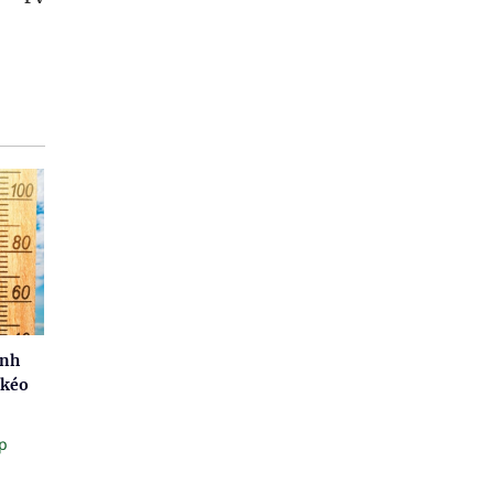
ánh
 kéo
p