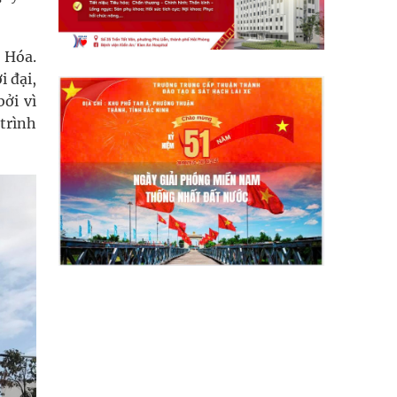
 Hóa.
 đại,
ởi vì
trình