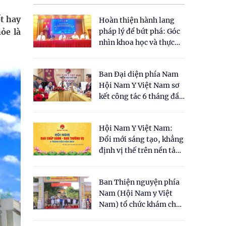
t hay
Hoàn thiện hành lang
ỏe là
pháp lý để bứt phá: Góc
nhìn khoa học và thực
tiễn tại Tọa đàm " Đề
xuất một số nội dung
Ban Đại diện phía Nam
cho Luật Y dược cổ
Hội Nam Y Việt Nam sơ
truyền Việt Nam"
kết công tác 6 tháng đầu
năm 2026
Hội Nam Y Việt Nam:
Đổi mới sáng tạo, khẳng
định vị thế trên nền tảng
y học cổ truyền và khoa
học hiện đại
Ban Thiện nguyện phía
Nam (Hội Nam y Việt
Nam) tổ chức khám chữa
bệnh y học cổ truyền và