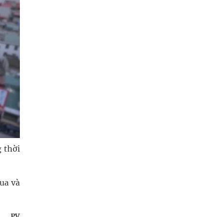
 thời
ua và
PV