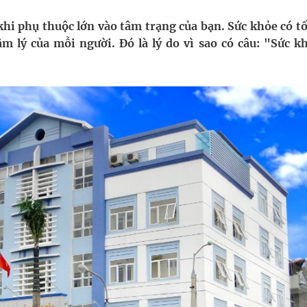
khi phụ thuộc lớn vào tâm trạng của bạn. Sức khỏe có tố
ngừa ung thư
 lý của mỗi người. Đó là lý do vì sao có câu: "Sức kh
ợng thuốc