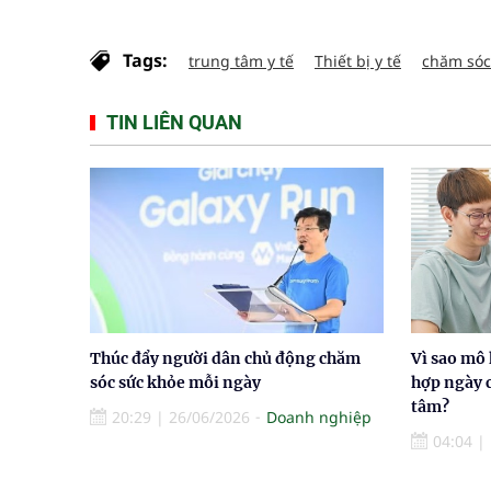
Tags:
trung tâm y tế
Thiết bị y tế
chăm sóc
TIN LIÊN QUAN
Thúc đẩy người dân chủ động chăm
Vì sao mô 
sóc sức khỏe mỗi ngày
hợp ngày 
tâm?
20:29
|
26/06/2026
Doanh nghiệp
04:04
|