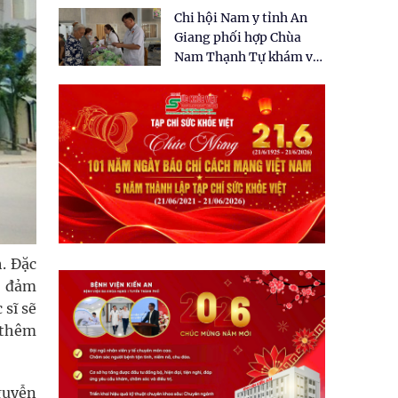
tặng quà cho 150 người
Chi hội Nam y tỉnh An
dân tại xã Tân Tập
Giang phối hợp Chùa
Nam Thạnh Tự khám và
cấp thuốc miễn phí cho
nhân dân
. Đặc
ể đảm
 sĩ sẽ
ẽ thêm
guyễn