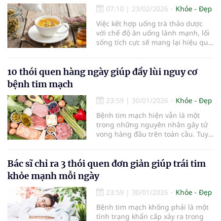
07:10
|
23/02/2026
Khỏe - Đẹp
Việc kết hợp uống trà thảo dược
với chế độ ăn uống lành mạnh, lối
sống tích cực sẽ mang lại hiệu quả
tối ưu trong việc duy trì và cải
thiện sức khỏe tim mạch.
10 thói quen hàng ngày giúp đẩy lùi nguy cơ
bệnh tim mạch
23:59
|
30/01/2026
Khỏe - Đẹp
Bệnh tim mạch hiện vẫn là một
trong những nguyên nhân gây tử
vong hàng đầu trên toàn cầu. Tuy
nhiên, các chuyên gia cho rằng
phần lớn yếu tố nguy cơ tim mạch
có thể được kiểm soát thông qua
Bác sĩ chỉ ra 3 thói quen đơn giản giúp trái tim
lối sống. Những thói quen nhỏ
khỏe mạnh mỗi ngày
nhưng duy trì đều đặn mỗi ngày có
thể giúp giảm đáng kể rủi ro và cải
23:59
|
30/01/2026
Khỏe - Đẹp
thiện sức khỏe tim mạch về lâu dài.
Bệnh tim mạch không phải là một
tình trạng khẩn cấp xảy ra trong