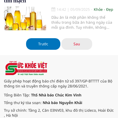
tim mạch
quen phổ biến cần tránh và các
giải pháp để bảo vệ trái tim của
14:42
|
05/09/2025
Khỏe - Đẹp
bạn.
Dầu ăn là một phần không thể
thiếu trong bữa ăn hàng ngày của
mỗi gia đình. Tuy nhiên, không
phải loại dầu nào cũng mang lại
lợi ích cho sức khỏe. Việc sử dụng
sai loại dầu hoặc chế biến không
Trước
Sau
đúng cách có thể gây ra những
hậu quả nghiêm trọng đối với tim
mạch và chuyển hóa. Các chuyên
gia dinh dưỡng đã đưa ra những
khuyến cáo quan trọng nhằm giúp
người tiêu dùng lựa chọn và sử
dụng dầu ăn một cách an toàn và
Giấy phép hoạt động báo chí điện tử số 397/GP-BTTTT của Bộ
hiệu quả.
thông tin và truyền thông cấp ngày 28/06/2021.
Tổng Biên Tập:
ThS Nhà báo Chúc Kim Vinh
Tổng thư ký tòa soạn:
Nhà báo Nguyễn Khải
Trụ sở chính: Tầng 2, Căn 03NV03, khu đô thị Lideco, Hoài Đức
, Hà Nội