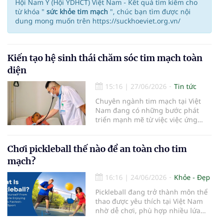
Hội Nam Y (Hội YDHCT) Việt Nam - Kết quả tìm kiếm cho
từ khóa "
sức khỏe tim mạch
", chúc bạn tìm được nội
dung mong muốn trên https://suckhoeviet.org.vn/
Kiến tạo hệ sinh thái chăm sóc tim mạch toàn
diện
15:16
|
27/06/2026
Tin tức
Chuyên ngành tim mạch tại Việt
Nam đang có những bước phát
triển mạnh mẽ từ việc việc ứng
dụng công nghệ cao, hướng tới
điều trị chính xác, đến nâng cao
hiệu quả dự phòng và cứu sống
Chơi pickleball thế nào để an toàn cho tim
người bệnh. Tuy nhiên, mục tiêu
mạch?
bảo đảm sức khỏe tim mạch cho
cộng đồng
16:16
|
24/06/2026
Khỏe - Đẹp
Pickleball đang trở thành môn thể
thao được yêu thích tại Việt Nam
nhờ dễ chơi, phù hợp nhiều lứa