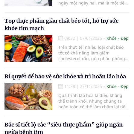
ngày một ngày hai, mà là một tiến
trình âm thầm kéo dài nhiều năm,
thậm chí hàng chục năm. Theo
thống kê y tế, tim mạch hiện là
Top thực phẩm giàu chất béo tốt, hỗ trợ sức
nguyên nhân gây ra khoảng 1/3 số
khỏe tim mạch
ca tử vong trên toàn cầu, trở thành
“kẻ sát nhân thầm lặng” đe dọa sức
09:32
|
07/01/2026
Khỏe - Đẹp
khỏe cộng đồng.
Trên thực tế, nhiều loại chất béo
tốt có khả năng làm giảm
cholesterol xấu, góp phần phòng
ngừa các bệnh tim mạch - nguyên
nhân gây tử vong hàng đầu hiện
nay.
Bí quyết để bảo vệ sức khỏe và trì hoãn lão hóa
11:38
|
27/11/2025
Khỏe - Đẹp
Quá trình lão hóa là điều không
thể tránh khỏi, nhưng chúng ta
hoàn toàn có thể làm chậm lại tiến
trình này bằng cách duy trì sức
khỏe tim mạch tốt. Theo nghiên
cứu từ Đại học Columbia, những
Bác sĩ tiết lộ các “siêu thực phẩm” giúp ngăn
thay đổi nhỏ trong lối sống hàng
ngừa bệnh tim