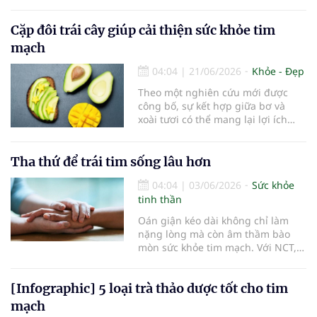
tuổi. Tuy nhiên, các chuyên gia
cảnh báo nguy cơ ngừng tim đột
ngột có thể xảy ra ở cả người trẻ
Cặp đôi trái cây giúp cải thiện sức khỏe tim
lẫn trung niên nếu chủ quan với
mạch
sức khỏe tim mạch hoặc vận đ
04:04
|
21/06/2026
Khỏe - Đẹp
Theo một nghiên cứu mới được
công bố, sự kết hợp giữa bơ và
xoài tươi có thể mang lại lợi ích
đáng kể cho sức khỏe tim mạch…
Tha thứ để trái tim sống lâu hơn
04:04
|
03/06/2026
Sức khỏe
tinh thần
Oán giận kéo dài không chỉ làm
nặng lòng mà còn âm thầm bào
mòn sức khỏe tim mạch. Với NCT,
học cách tha thứ cũng là một cách
dưỡng tâm, giữ nhịp sống bình an
[Infographic] 5 loại trà thảo dược tốt cho tim
và bền bỉ hơn theo năm tháng...
mạch