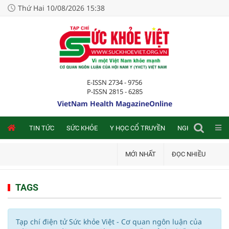
Thứ Hai 10/08/2026 15:38
E-ISSN 2734 - 9756
P-ISSN 2815 - 6285
VietNam Health MagazineOnline
NLINE
TIN TỨC
SỨC KHỎE
Y HỌC CỔ TRUYỀN
NGHIÊN CỨU TRA
MỚI NHẤT
ĐỌC NHIỀU
TAGS
Tạp chí điện tử Sức khỏe Việt - Cơ quan ngôn luận của