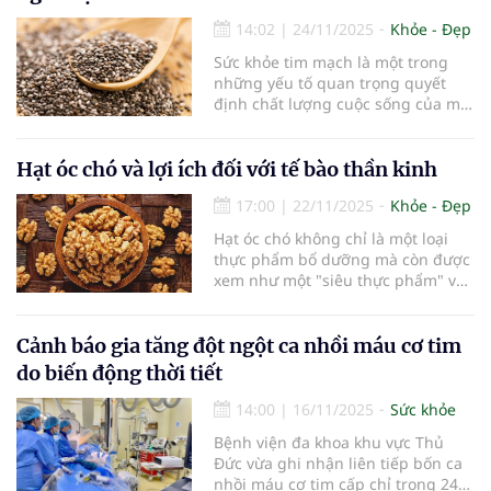
ngày có thể mang lại lợi ích lớn,
giúp bạn trẻ lâu hơn và khỏe mạnh
14:02
|
24/11/2025
Khỏe - Đẹp
hơn. Dưới đây là những bí quyết
Sức khỏe tim mạch là một trong
để bảo vệ sức khỏe và trì hoãn lão
những yếu tố quan trọng quyết
hóa mà bạn nên áp dụng ngay từ
định chất lượng cuộc sống của mỗi
hôm nay.
người. Theo Tiến sĩ John Burke,
Giám đốc chuyên môn tại AXA
Health, việc duy trì một chế độ ăn
Hạt óc chó và lợi ích đối với tế bào thần kinh
uống lành mạnh với các thực
17:00
|
22/11/2025
Khỏe - Đẹp
phẩm giàu dinh dưỡng có thể giúp
bảo vệ và cải thiện sức khỏe tim
Hạt óc chó không chỉ là một loại
mạch. Trong số đó, hạt chia được
thực phẩm bổ dưỡng mà còn được
ông gọi là một “siêu thực phẩm”
xem như một "siêu thực phẩm" với
đặc biệt.
nhiều lợi ích vượt trội, đặc biệt là
đối với sức khỏe tế bào thần kinh
và não bộ. Với sự kết hợp của
Cảnh báo gia tăng đột ngột ca nhồi máu cơ tim
omega-3, polyphenol, vitamin E
do biến động thời tiết
cùng các khoáng chất quan trọng,
hạt óc chó đóng vai trò thiết yếu
14:00
|
16/11/2025
Sức khỏe
trong việc bảo vệ và duy trì sự ổn
Bệnh viện đa khoa khu vực Thủ
định của hệ thần kinh.
Đức vừa ghi nhận liên tiếp bốn ca
nhồi máu cơ tim cấp chỉ trong 24