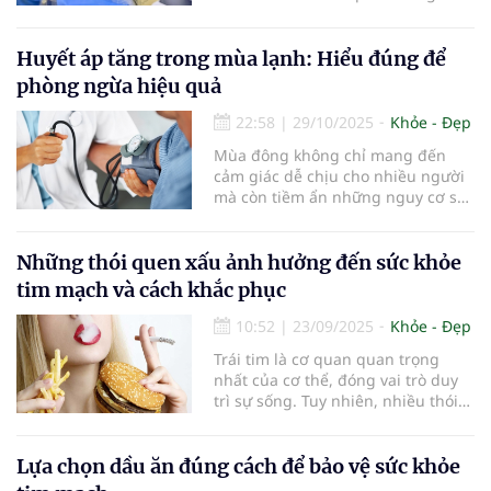
giờ ngày 14/11, một dấu hiệu đặt
ra cảnh báo quan trọng...
Huyết áp tăng trong mùa lạnh: Hiểu đúng để
phòng ngừa hiệu quả
22:58
|
29/10/2025
Khỏe - Đẹp
Mùa đông không chỉ mang đến
cảm giác dễ chịu cho nhiều người
mà còn tiềm ẩn những nguy cơ sức
khỏe, đặc biệt đối với bệnh nhân
cao huyết áp. Thời tiết lạnh giá có
thể khiến huyết áp tăng cao, dẫn
Những thói quen xấu ảnh hưởng đến sức khỏe
đến nguy cơ biến chứng tim mạch
tim mạch và cách khắc phục
nghiêm trọng.
10:52
|
23/09/2025
Khỏe - Đẹp
Trái tim là cơ quan quan trọng
nhất của cơ thể, đóng vai trò duy
trì sự sống. Tuy nhiên, nhiều thói
quen xấu trong cuộc sống hàng
ngày có thể gây tổn hại đến sức
khỏe tim mạch mà chúng ta không
Lựa chọn dầu ăn đúng cách để bảo vệ sức khỏe
hề hay biết. Dưới đây là những thói