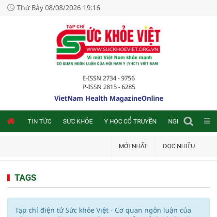
Thứ Bảy 08/08/2026 19:16
E-ISSN 2734 - 9756
P-ISSN 2815 - 6285
VietNam Health MagazineOnline
NLINE
TIN TỨC
SỨC KHỎE
Y HỌC CỔ TRUYỀN
NGHIÊN CỨU TRA
MỚI NHẤT
ĐỌC NHIỀU
TAGS
Tạp chí điện tử Sức khỏe Việt - Cơ quan ngôn luận của