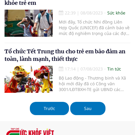
khỏe trẻ em
22:39
|
08/08/2023
Sức khỏe
Mới đây, Tổ chức Nhi đồng Liên
Hợp Quốc (UNICEF) đã cảnh báo về
mức độ nghiêm trọng của các đợt
nắng nóng đến sức khỏe trẻ em.
Tổ chức Tết Trung thu cho trẻ em bảo đảm an
toàn, lành mạnh, thiết thực
17:14
|
07/08/2023
Tin tức
Bộ Lao động - Thương binh và Xã
hội mới đây đã có Công văn
3001/LĐTBXH-TE gửi UBND các
tỉnh, thành phố trực thuộc Trung
ương về việc tổ chức Tết Trung thu
năm 2023.
Trước
Sau