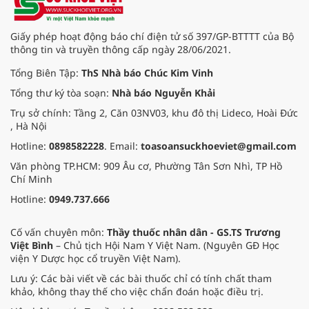
Giấy phép hoạt động báo chí điện tử số 397/GP-BTTTT của Bộ
thông tin và truyền thông cấp ngày 28/06/2021.
Tổng Biên Tập:
ThS Nhà báo Chúc Kim Vinh
Tổng thư ký tòa soạn:
Nhà báo Nguyễn Khải
Trụ sở chính: Tầng 2, Căn 03NV03, khu đô thị Lideco, Hoài Đức
, Hà Nội
Hotline:
0898582228
. Email:
toasoansuckhoeviet@gmail.com
Văn phòng TP.HCM: 909 Âu cơ, Phường Tân Sơn Nhì, TP Hồ
Chí Minh
Hotline:
0949.737.666
Cố vấn chuyên môn:
Thầy thuốc nhân dân - GS.TS Trương
Việt Bình
– Chủ tịch Hội Nam Y Việt Nam. (Nguyên GĐ Học
viện Y Dược học cổ truyền Việt Nam).
Lưu ý: Các bài viết về các bài thuốc chỉ có tính chất tham
khảo, không thay thế cho việc chẩn đoán hoặc điều trị.