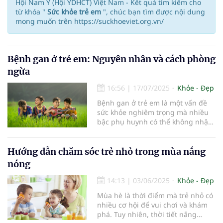
Hội Nam Y (Hội YDHCT) Việt Nam - Kết quả tìm kiếm cho
từ khóa "
Sức khỏe trẻ em
", chúc bạn tìm được nội dung
mong muốn trên https://suckhoeviet.org.vn/
Bệnh gan ở trẻ em: Nguyên nhân và cách phòng
ngừa
16:56
|
17/07/2025
Khỏe - Đẹp
Bệnh gan ở trẻ em là một vấn đề
sức khỏe nghiêm trọng mà nhiều
bậc phụ huynh có thể không nhận
thức đầy đủ. Gan đóng vai trò
quan trọng trong việc chuyển hóa
chất dinh dưỡng, loại bỏ độc tố và
Hướng dẫn chăm sóc trẻ nhỏ trong mùa nắng
hỗ trợ tiêu hóa. Khi gan bị tổn
nóng
thương, nó có thể ảnh hưởng đến
sự phát triển và sức khỏe tổng thể
14:13
|
03/06/2025
Khỏe - Đẹp
của trẻ.
Mùa hè là thời điểm mà trẻ nhỏ có
nhiều cơ hội để vui chơi và khám
phá. Tuy nhiên, thời tiết nắng