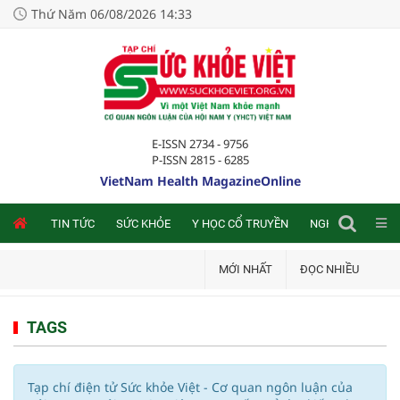
Thứ Năm 06/08/2026 14:33
E-ISSN 2734 - 9756
P-ISSN 2815 - 6285
VietNam Health MagazineOnline
NLINE
TIN TỨC
SỨC KHỎE
Y HỌC CỔ TRUYỀN
NGHIÊN CỨU TRA
MỚI NHẤT
ĐỌC NHIỀU
TAGS
Tạp chí điện tử Sức khỏe Việt - Cơ quan ngôn luận của