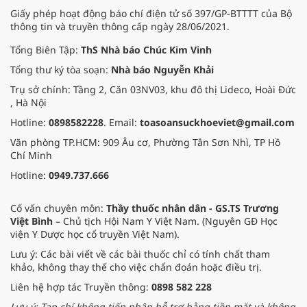
Giấy phép hoạt động báo chí điện tử số 397/GP-BTTTT của Bộ
thông tin và truyền thông cấp ngày 28/06/2021.
Tổng Biên Tập:
ThS Nhà báo Chúc Kim Vinh
Tổng thư ký tòa soạn:
Nhà báo Nguyễn Khải
Trụ sở chính: Tầng 2, Căn 03NV03, khu đô thị Lideco, Hoài Đức
, Hà Nội
Hotline:
0898582228
. Email:
toasoansuckhoeviet@gmail.com
Văn phòng TP.HCM: 909 Âu cơ, Phường Tân Sơn Nhì, TP Hồ
Chí Minh
Hotline:
0949.737.666
Cố vấn chuyên môn:
Thầy thuốc nhân dân - GS.TS Trương
Việt Bình
– Chủ tịch Hội Nam Y Việt Nam. (Nguyên GĐ Học
viện Y Dược học cổ truyền Việt Nam).
Lưu ý: Các bài viết về các bài thuốc chỉ có tính chất tham
khảo, không thay thế cho việc chẩn đoán hoặc điều trị.
Liên hệ hợp tác Truyền thông:
0898 582 228
Lưu ý: Tạp chí không tiếp nhận hỗ trợ bằng tiền mặt và không