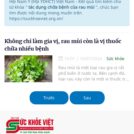
Hội Nam Y (Hội YDHCT) Việt Nam - Kết quả tìm kiếm cho
từ khóa "
tác dụng chữa bệnh của rau mùi
", chúc bạn
tìm được nội dung mong muốn trên
https://suckhoeviet.org.vn/
Không chỉ làm gia vị, rau mùi còn là vị thuốc
chữa nhiều bệnh
16:01
|
16/07/2024
Sức khỏe
Rau mùi là một loại rau gia vị rất
phổ biến ở nước ta. Bên cạnh đó,
loại rau này còn là một vị thuốc trị
bệnh hiệu quả.
Trước
Sau