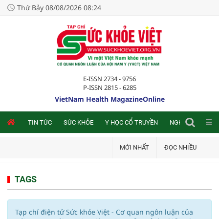
Thứ Bảy 08/08/2026 08:24
E-ISSN 2734 - 9756
P-ISSN 2815 - 6285
VietNam Health MagazineOnline
NLINE
TIN TỨC
SỨC KHỎE
Y HỌC CỔ TRUYỀN
NGHIÊN CỨU TRA
MỚI NHẤT
ĐỌC NHIỀU
TAGS
Tạp chí điện tử Sức khỏe Việt - Cơ quan ngôn luận của