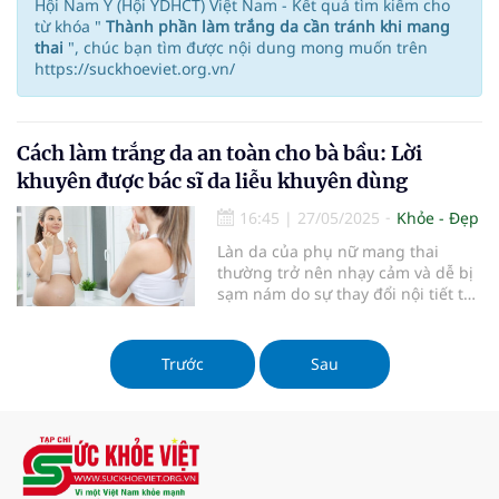
Hội Nam Y (Hội YDHCT) Việt Nam - Kết quả tìm kiếm cho
từ khóa "
Thành phần làm trắng da cần tránh khi mang
thai
", chúc bạn tìm được nội dung mong muốn trên
https://suckhoeviet.org.vn/
Cách làm trắng da an toàn cho bà bầu: Lời
khuyên được bác sĩ da liễu khuyên dùng
16:45
|
27/05/2025
Khỏe - Đẹp
Làn da của phụ nữ mang thai
thường trở nên nhạy cảm và dễ bị
sạm nám do sự thay đổi nội tiết tố.
Việc tìm kiếm phương pháp làm
trắng da an toàn cho bà bầu trở
thành mối quan tâm hàng đầu của
Trước
Sau
nhiều mẹ bầu. Bài viết này sẽ cung
cấp những giải pháp làm đẹp da
hiệu quả nhưng vẫn đảm bảo an
toàn tuyệt đối cho cả mẹ và bé,
đồng thời chỉ ra những thành
phần cần tránh trong thai kỳ.