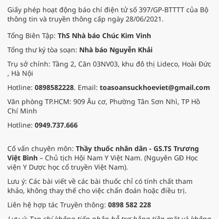
Giấy phép hoạt động báo chí điện tử số 397/GP-BTTTT của Bộ
thông tin và truyền thông cấp ngày 28/06/2021.
Tổng Biên Tập:
ThS Nhà báo Chúc Kim Vinh
Tổng thư ký tòa soạn:
Nhà báo Nguyễn Khải
Trụ sở chính: Tầng 2, Căn 03NV03, khu đô thị Lideco, Hoài Đức
, Hà Nội
Hotline:
0898582228
. Email:
toasoansuckhoeviet@gmail.com
Văn phòng TP.HCM: 909 Âu cơ, Phường Tân Sơn Nhì, TP Hồ
Chí Minh
Hotline:
0949.737.666
Cố vấn chuyên môn:
Thầy thuốc nhân dân - GS.TS Trương
Việt Bình
– Chủ tịch Hội Nam Y Việt Nam. (Nguyên GĐ Học
viện Y Dược học cổ truyền Việt Nam).
Lưu ý: Các bài viết về các bài thuốc chỉ có tính chất tham
khảo, không thay thế cho việc chẩn đoán hoặc điều trị.
Liên hệ hợp tác Truyền thông:
0898 582 228
Lưu ý: Tạp chí không tiếp nhận hỗ trợ bằng tiền mặt và không