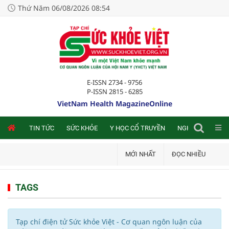
Thứ Năm 06/08/2026 08:54
E-ISSN 2734 - 9756
P-ISSN 2815 - 6285
VietNam Health MagazineOnline
NLINE
TIN TỨC
SỨC KHỎE
Y HỌC CỔ TRUYỀN
NGHIÊN CỨU TRA
MỚI NHẤT
ĐỌC NHIỀU
TAGS
Tạp chí điện tử Sức khỏe Việt - Cơ quan ngôn luận của