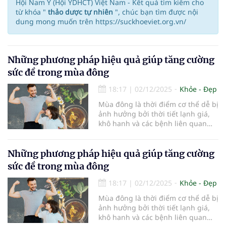
Hội Nam Y (Hội YDHCT) Việt Nam - Kết quả tìm kiếm cho
từ khóa "
thảo dược tự nhiên
", chúc bạn tìm được nội
dung mong muốn trên https://suckhoeviet.org.vn/
Những phương pháp hiệu quả giúp tăng cường
sức đề trong mùa đông
18:17
|
02/12/2025
Khỏe - Đẹp
Mùa đông là thời điểm cơ thể dễ bị
ảnh hưởng bởi thời tiết lạnh giá,
khô hanh và các bệnh liên quan
đến đường hô hấp, hệ miễn dịch.
Tăng cường sức đề kháng tự nhiên
là chìa khóa để bảo vệ sức khỏe và
Những phương pháp hiệu quả giúp tăng cường
ngăn ngừa bệnh tật trong mùa
sức đề trong mùa đông
này. Bài viết này sẽ chia sẻ những
phương pháp hiệu quả giúp bạn
18:17
|
02/12/2025
Khỏe - Đẹp
tăng cường sức đề kháng một cách
Mùa đông là thời điểm cơ thể dễ bị
tự nhiên, giúp bạn tận hưởng một
ảnh hưởng bởi thời tiết lạnh giá,
mùa đông khỏe mạnh và tràn đầy
khô hanh và các bệnh liên quan
năng lượng.