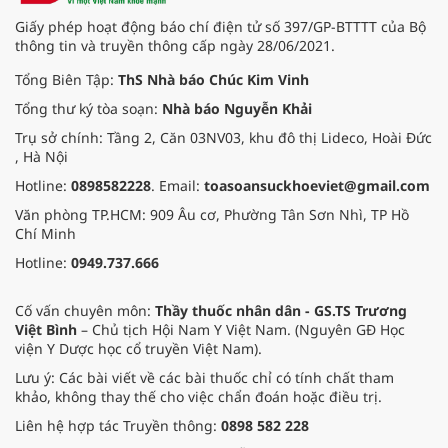
Giấy phép hoạt động báo chí điện tử số 397/GP-BTTTT của Bộ
thông tin và truyền thông cấp ngày 28/06/2021.
Tổng Biên Tập:
ThS Nhà báo Chúc Kim Vinh
Tổng thư ký tòa soạn:
Nhà báo Nguyễn Khải
Trụ sở chính: Tầng 2, Căn 03NV03, khu đô thị Lideco, Hoài Đức
, Hà Nội
Hotline:
0898582228
. Email:
toasoansuckhoeviet@gmail.com
Văn phòng TP.HCM: 909 Âu cơ, Phường Tân Sơn Nhì, TP Hồ
Chí Minh
Hotline:
0949.737.666
Cố vấn chuyên môn:
Thầy thuốc nhân dân - GS.TS Trương
Việt Bình
– Chủ tịch Hội Nam Y Việt Nam. (Nguyên GĐ Học
viện Y Dược học cổ truyền Việt Nam).
Lưu ý: Các bài viết về các bài thuốc chỉ có tính chất tham
khảo, không thay thế cho việc chẩn đoán hoặc điều trị.
Liên hệ hợp tác Truyền thông:
0898 582 228