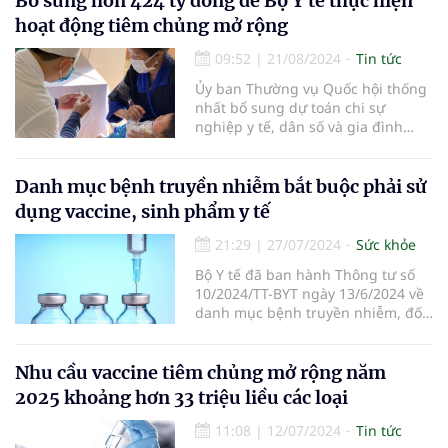
Bổ sung hơn 424 tỷ đồng để Bộ Y tế thực hiện
hoạt động tiêm chủng mở rộng
09:52
|
21/08/2024
Tin tức
Ủy ban Thường vụ Quốc hội thống
nhất bổ sung dự toán chi sự
nghiệp y tế, dân số và gia đình
năm 2024 cho Bộ Y tế hơn 424 tỷ
đồng để thực hiện tiêm chủng mở
rộng theo Tờ trình của Chính phủ.
Danh mục bệnh truyền nhiễm bắt buộc phải sử
dụng vaccine, sinh phẩm y tế
21:29
|
27/07/2024
Sức khỏe
Bộ Y tế đã ban hành Thông tư số
10/2024/TT-BYT ngày 13/6/2024 về
danh mục bệnh truyền nhiễm, đối
tượng và phạm vi phải sử dụng
vaccine, sinh phẩm y tế bắt buộc.
Nhu cầu vaccine tiêm chủng mở rộng năm
2025 khoảng hơn 33 triệu liều các loại
11:08
|
12/07/2024
Tin tức