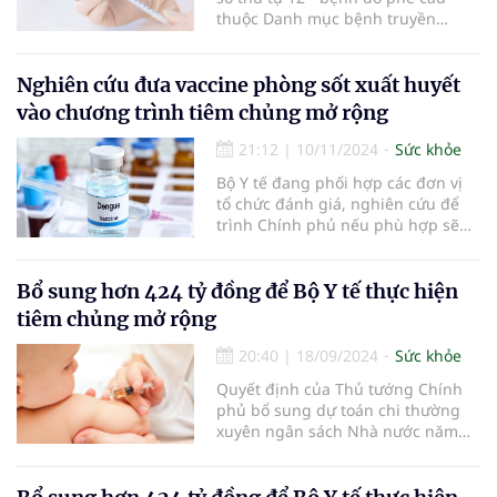
thuộc Danh mục bệnh truyền
nhiễm, đối tượng bắt buộc phải sử
dụng vaccine và lịch tiêm chủng...
Nghiên cứu đưa vaccine phòng sốt xuất huyết
vào chương trình tiêm chủng mở rộng
21:12
|
10/11/2024
Sức khỏe
Bộ Y tế đang phối hợp các đơn vị
tổ chức đánh giá, nghiên cứu để
trình Chính phủ nếu phù hợp sẽ
đưa vaccine phòng sốt xuất huyết
vào chương trình tiêm chủng mở
rộng.
Bổ sung hơn 424 tỷ đồng để Bộ Y tế thực hiện
tiêm chủng mở rộng
20:40
|
18/09/2024
Sức khỏe
Quyết định của Thủ tướng Chính
phủ bổ sung dự toán chi thường
xuyên ngân sách Nhà nước năm
2024 của Bộ Y tế để thực hiện hoạt
động tiêm chủng mở rộng.