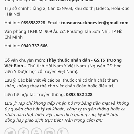
Trụ sở chính: Tầng 2, Căn 03NV03, khu đô thị Lideco, Hoài Đức
, Hà Nội
Hotline:
0898582228
. Email:
toasoansuckhoeviet@gmail.com
Văn phòng TP.HCM: 909 Âu cơ, Phường Tân Sơn Nhì, TP Hồ
Chí Minh
Hotline:
0949.737.666
Cố vấn chuyên môn:
Thầy thuốc nhân dân - GS.TS Trương
Việt Bình
– Chủ tịch Hội Nam Y Việt Nam. (Nguyên GĐ Học
viện Y Dược học cổ truyền Việt Nam).
Lưu ý: Các bài viết về các bài thuốc chỉ có tính chất tham
khảo, không thay thế cho việc chẩn đoán hoặc điều trị.
Liên hệ hợp tác Truyền thông:
0898 582 228
Lưu ý: Tạp chí không tiếp nhận hỗ trợ bằng tiền mặt và không
ủy quyền cho bất kỳ tài khoản, công ty truyền thông hoặc cá
nhân nào thực hiện việc giao dịch quảng cáo, ký kết hợp
đồng hay giao dịch trực tiếp! Trân trọng cảm ơn!