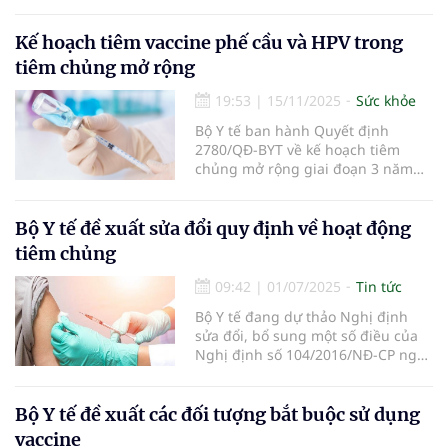
giai đoạn 3 năm (2026 - 2028), với
mục tiêu đảm bảo cung ứng đầy
đủ, an toàn và hiệu quả các loại
Kế hoạch tiêm vaccine phế cầu và HPV trong
vắc xin thuộc chương trình này
tiêm chủng mở rộng
theo hướng dẫn của Bộ Y tế.
19:53
|
15/11/2025
Sức khỏe
Bộ Y tế ban hành Quyết định
2780/QĐ-BYT về kế hoạch tiêm
chủng mở rộng giai đoạn 3 năm
tới (2026-2028).
Bộ Y tế đề xuất sửa đổi quy định về hoạt động
tiêm chủng
09:42
|
01/07/2025
Tin tức
Bộ Y tế đang dự thảo Nghị định
sửa đổi, bổ sung một số điều của
Nghị định số 104/2016/NĐ-CP ngày
01/7/2016 của Chính phủ quy định
về hoạt động tiêm chủng.
Bộ Y tế đề xuất các đối tượng bắt buộc sử dụng
vaccine