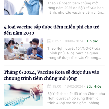
Theo Kế hoạch tiêm chủng mở
rộng năm 2025 do Bộ Y tế vừa ban
hành, nhu cầu vaccine tiêm chủng
mở rộng năm tới khoảng hơn 33
triệu liều các loại.
4 loại vaccine sắp được tiêm miễn phí cho trẻ
đến năm 2030
07:52
|
08/06/2024
Tin tức
Theo Nghị quyết 104/NQ-CP của
Chính phủ, 4 loại vaccine quan
trọng sẽ được đưa vào Chương
trình Tiêm chủng mở rộng trong
giai đoạn 2021-2030.
Tháng 6/2024, Vaccine Rota sẽ được đưa vào
chương trình tiêm chủng mở rộng
18:00
|
13/02/2024
Sức khỏe
Bộ Y tế cho biết đã trình Chính phủ
Nghị quyết 24 bổ sung thêm lộ
trình 4 loại vaccine gồm: phòng
bệnh rota tiêu chảy cấp, bệnh do