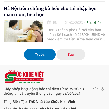
phế cầu, bệnh ung thư cổ tử cung,
cúm mùa đã được Chính phủ đồng
Hà Nội tiêm chủng bù liều cho trẻ nhập học
ý.
mầm non, tiểu học
15:11
|
21/08/2023
Sức khỏe
UBND thành phố Hà Nội vừa ban
hành Kế hoạch số 213/KH-UBND về
việc kiểm tra tiền sử và tiêm chủng
bù liều cho trẻ nhập học tại các cơ
sở giáo dục mầm non, tiểu học
trên địa bàn thành phố.
Trước
Sau
Giấy phép hoạt động báo chí điện tử số 397/GP-BTTTT của Bộ
thông tin và truyền thông cấp ngày 28/06/2021.
Tổng Biên Tập:
ThS Nhà báo Chúc Kim Vinh
Tổng thư ký tòa soạn:
Nhà báo Nguyễn Khải