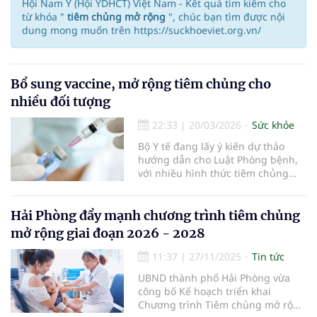
Hội Nam Y (Hội YDHCT) Việt Nam - Kết quả tìm kiếm cho
từ khóa "
tiêm chủng mở rộng
", chúc bạn tìm được nội
dung mong muốn trên https://suckhoeviet.org.vn/
Bổ sung vaccine, mở rộng tiêm chủng cho
nhiều đối tượng
22:33
|
20/03/2026
Sức khỏe
Bộ Y tế đang lấy ý kiến dự thảo
hướng dẫn cho Luật Phòng bệnh,
với nhiều hình thức tiêm chủng
mới và danh mục vaccine mở rộng
cho nhiều đối tượng.
Hải Phòng đẩy mạnh chương trình tiêm chủng
mở rộng giai đoạn 2026 - 2028
11:37
|
27/11/2025
Tin tức
UBND thành phố Hải Phòng vừa
công bố Kế hoạch triển khai
Chương trình Tiêm chủng mở rộng