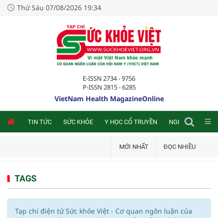
Thứ Sáu 07/08/2026 19:34
E-ISSN 2734 - 9756
P-ISSN 2815 - 6285
VietNam Health MagazineOnline
NLINE
TIN TỨC
SỨC KHỎE
Y HỌC CỔ TRUYỀN
NGHIÊN CỨU TRA
MỚI NHẤT
ĐỌC NHIỀU
TAGS
Tạp chí điện tử Sức khỏe Việt - Cơ quan ngôn luận của