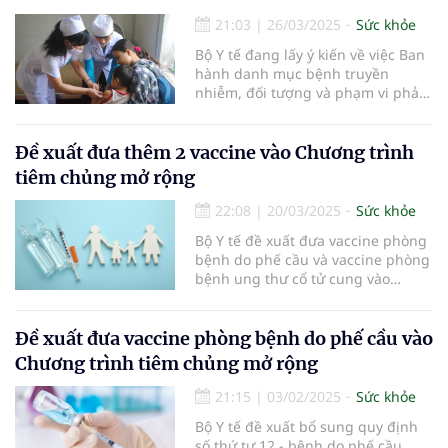
21:03
|
26/03/2025
Sức khỏe
Bộ Y tế đang lấy ý kiến về việc Ban
hành danh mục bệnh truyền
nhiễm, đối tượng và phạm vi phải
sử dụng vaccine, sinh phẩm y tế
bắt buộc.
Đề xuất đưa thêm 2 vaccine vào Chương trình
tiêm chủng mở rộng
22:08
|
20/03/2025
Sức khỏe
Bộ Y tế đề xuất đưa vaccine phòng
bệnh do phế cầu và vaccine phòng
bệnh ung thư cổ tử cung vào
Chương trình tiêm chủng mở rộng.
Đề xuất đưa vaccine phòng bệnh do phế cầu vào
Chương trình tiêm chủng mở rộng
21:15
|
03/02/2025
Sức khỏe
Bộ Y tế đề xuất bổ sung quy định
số thứ tự 12 - bệnh do phế cầu