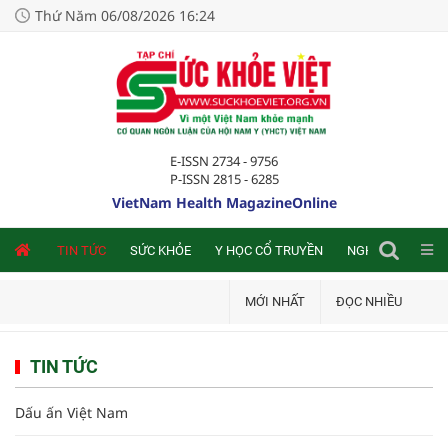
Thứ Năm 06/08/2026 16:24
E-ISSN 2734 - 9756
P-ISSN 2815 - 6285
VietNam Health MagazineOnline
NLINE
TIN TỨC
SỨC KHỎE
Y HỌC CỔ TRUYỀN
NGHIÊN CỨU TRA
MỚI NHẤT
ĐỌC NHIỀU
TIN TỨC
Dấu ấn Việt Nam