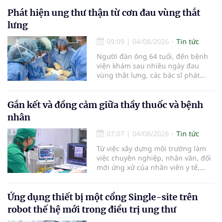
khỏi chức năng" bệnh viêm gan B
là những nội dung trọng tâm được
Phát hiện ung thư thận từ cơn đau vùng thắt
báo cáo tại Hội thảo khoa học cập
lưng
nhật chẩn đoán và điều trị bệnh lý
tiêu hóa - gan mật vừa diễn ra
09:09
|
04/08/2026
Tin tức
ngày 1/8 tại Bệnh viện Đại học
Người đàn ông 64 tuổi, đến bệnh
quốc tế Hồng Bàng.
viện khám sau nhiều ngày đau
vùng thắt lưng, các bác sĩ phát
hiện khối u thận phải kích thước
khoảng 3cm, nghi ngờ ung thư
biểu mô tế bào thận. Với khối u còn
Gắn kết và đồng cảm giữa thầy thuốc và bệnh
ở giai đoạn sớm, người bệnh được
nhân
chỉ định cắt bán phần thận phải
bằng phẫu thuật robot thay vì phải
07:07
|
04/08/2026
Tin tức
cắt bỏ toàn bộ quả thận như trước
Từ việc xây dựng môi trường làm
đây.
việc chuyên nghiệp, nhân văn, đổi
mới ứng xử của nhân viên y tế,
Bệnh viện đa khoa khu vực Phúc
Yên (tỉnh Phú Thọ) đã tạo nên sự
đồng cảm, gắn kết cao giữa thầy
Ứng dụng thiết bị một cổng Single-site trên
thuốc với bệnh nhân.
robot thế hệ mới trong điều trị ung thư