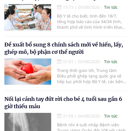
15:15
|
05/08/2026
Tin tức
Bộ Y tế cho biết, tính đến 18/7,
tổng hợp báo cáo của 34/34 tỉnh,
thành phố về tình hình triển khai
khám sức khỏe định kỳ, khám sàng
lọc miễn phí cho người dân, ghi
nhận 32.286.360 người, chiếm gần
Đề xuất bổ sung 8 chính sách mới về hiến, lấy,
30% dân số cả nước đã được khám
ghép mô, bộ phận cơ thể người
sức khỏe định kỳ năm nay.
07:07
|
05/08/2026
Tin tức
Trong thời gian tới, Trung tâm
Điều phối ghép tạng quốc gia sẽ
tiếp tục phối hợp Bộ Y tế, các bệnh
viện và các cơ quan liên quan để
mở rộng mạng lưới điều phối, tăng
cường truyền thông, hoàn thiện
Nối lại cánh tay đứt rời cho bé 4 tuổi sau gần 6
quy trình chuyên môn và hệ thống
giờ thiếu máu
pháp luật để thúc đẩy lĩnh vực
hiến và ghép mô tạng.
21:09
|
04/08/2026
Tin tức
Bệnh nhi 4 tuổi nhập Bệnh viện
Trung ương Quân đội 108 với cánh