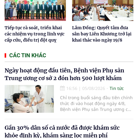
Tiếp tục rà soát, triển khai
Lâm Đồng: Quyết tâm đưa
các nhiệm vụ trong lĩnh vực
sân bay Liên Khương trở lại
cấp cứu, điều trị đột quỵ
khai thác vào ngày 19/8
CÁC TIN KHÁC
Ngày hoạt động đầu tiên, Bệnh viện Phụ sản
Trung ương cơ sở 2 đón hơn 500 lượt khám
16:56
|
05/08/2026
Tin tức
Chỉ trong buổi sáng đầu tiên chính
thức đi vào hoạt động ngày 4/8,
Bệnh viện Phụ sản Trung ương cơ
sở 2 đã tiếp đón hơn 500 lượt
người đến khám, điều trị và đón
em bé đầu tiên chào đời.
Gần 30% dân số cả nước đã được khám sức
khỏe định kỳ, khám sàng lọc miễn phí