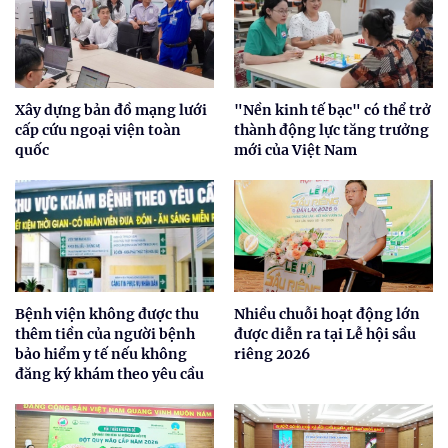
Xây dựng bản đồ mạng lưới
"Nền kinh tế bạc" có thể trở
cấp cứu ngoại viện toàn
thành động lực tăng trưởng
quốc
mới của Việt Nam
Bệnh viện không được thu
Nhiều chuỗi hoạt động lớn
thêm tiền của người bệnh
được diễn ra tại Lễ hội sầu
bảo hiểm y tế nếu không
riêng 2026
đăng ký khám theo yêu cầu