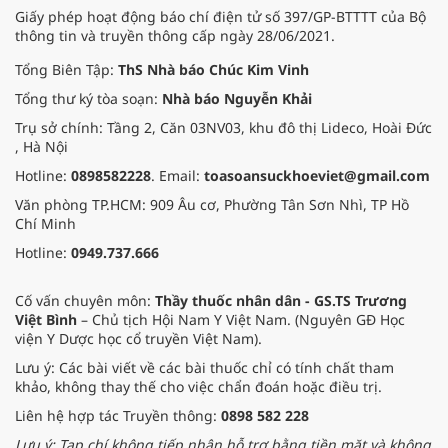
mới.
Giấy phép hoạt động báo chí điện tử số 397/GP-BTTTT của Bộ
thông tin và truyền thông cấp ngày 28/06/2021.
Tổng Biên Tập:
ThS Nhà báo Chúc Kim Vinh
Tổng thư ký tòa soạn:
Nhà báo Nguyễn Khải
Trụ sở chính: Tầng 2, Căn 03NV03, khu đô thị Lideco, Hoài Đức
, Hà Nội
Hotline:
0898582228
. Email:
toasoansuckhoeviet@gmail.com
Văn phòng TP.HCM: 909 Âu cơ, Phường Tân Sơn Nhì, TP Hồ
Chí Minh
Hotline:
0949.737.666
Cố vấn chuyên môn:
Thầy thuốc nhân dân - GS.TS Trương
Việt Bình
– Chủ tịch Hội Nam Y Việt Nam. (Nguyên GĐ Học
viện Y Dược học cổ truyền Việt Nam).
Lưu ý: Các bài viết về các bài thuốc chỉ có tính chất tham
khảo, không thay thế cho việc chẩn đoán hoặc điều trị.
Liên hệ hợp tác Truyền thông:
0898 582 228
Lưu ý: Tạp chí không tiếp nhận hỗ trợ bằng tiền mặt và không