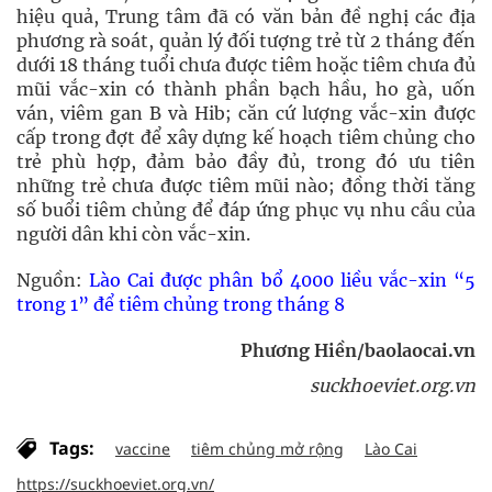
hiệu quả, Trung tâm đã có văn bản đề nghị các địa
phương rà soát, quản lý đối tượng trẻ từ 2 tháng đến
dưới 18 tháng tuổi chưa được tiêm hoặc tiêm chưa đủ
mũi vắc-xin có thành phần bạch hầu, ho gà, uốn
ván, viêm gan B và Hib; căn cứ lượng vắc-xin được
cấp trong đợt để xây dựng kế hoạch tiêm chủng cho
trẻ phù hợp, đảm bảo đầy đủ, trong đó ưu tiên
những trẻ chưa được tiêm mũi nào; đồng thời tăng
số buổi tiêm chủng để đáp ứng phục vụ nhu cầu của
người dân khi còn vắc-xin.
Nguồn:
Lào Cai được phân bổ 4000 liều vắc-xin “5
trong 1” để tiêm chủng trong tháng 8
Phương Hiền/baolaocai.vn
suckhoeviet.org.vn
Tags:
vaccine
tiêm chủng mở rộng
Lào Cai
https://suckhoeviet.org.vn/