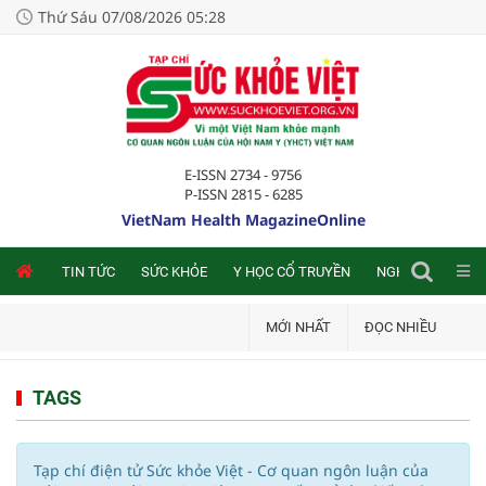
Thứ Sáu 07/08/2026 05:28
E-ISSN 2734 - 9756
P-ISSN 2815 - 6285
VietNam Health MagazineOnline
NLINE
TIN TỨC
SỨC KHỎE
Y HỌC CỔ TRUYỀN
NGHIÊN CỨU TRA
MỚI NHẤT
ĐỌC NHIỀU
TAGS
Tạp chí điện tử Sức khỏe Việt - Cơ quan ngôn luận của