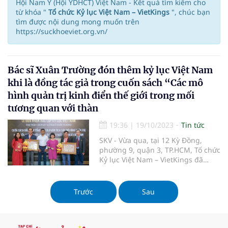
Hội Nam Y (Hội YDHCT) Việt Nam - Kết quả tìm kiếm cho
từ khóa "
Tổ chức Kỷ lục Việt Nam – VietKings
", chúc bạn
tìm được nội dung mong muốn trên
https://suckhoeviet.org.vn/
Bác sĩ Xuân Trường đón thêm kỷ lục Việt Nam
khi là đồng tác giả trong cuốn sách “Các mô
hình quản trị kinh điển thế giới trong mối
tương quan với thàn
19:36
|
19/10/2023
Tin tức
SKV - Vừa qua, tại 12 Kỳ Đồng,
phường 9, quận 3, TP.HCM, Tổ chức
Kỷ lục Việt Nam – VietKings đã
công bố và trao Kỷ lục Việt Nam
đến Thạc sĩ – Bác sĩ Đỗ Xuân
Trường và Thạc sĩ Trần Xuân Phát
Trước
Sau
là 2 tác giả của “Các mô hình quản
trị kinh điển thế giới trong mối
tương quan với thành ngữ – tục
ngữ Việt Nam”.