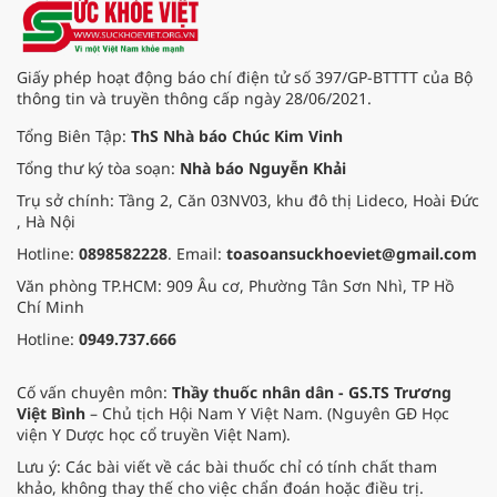
Giấy phép hoạt động báo chí điện tử số 397/GP-BTTTT của Bộ
thông tin và truyền thông cấp ngày 28/06/2021.
Tổng Biên Tập:
ThS Nhà báo Chúc Kim Vinh
Tổng thư ký tòa soạn:
Nhà báo Nguyễn Khải
Trụ sở chính: Tầng 2, Căn 03NV03, khu đô thị Lideco, Hoài Đức
, Hà Nội
Hotline:
0898582228
. Email:
toasoansuckhoeviet@gmail.com
Văn phòng TP.HCM: 909 Âu cơ, Phường Tân Sơn Nhì, TP Hồ
Chí Minh
Hotline:
0949.737.666
Cố vấn chuyên môn:
Thầy thuốc nhân dân - GS.TS Trương
Việt Bình
– Chủ tịch Hội Nam Y Việt Nam. (Nguyên GĐ Học
viện Y Dược học cổ truyền Việt Nam).
Lưu ý: Các bài viết về các bài thuốc chỉ có tính chất tham
khảo, không thay thế cho việc chẩn đoán hoặc điều trị.