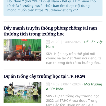
Hội Nam Y (Hội YDHCT) Việt Nam - Kết quả tìm kiếm cho
từ khóa "
trường học
", chúc bạn tìm được nội dung
mong muốn trên https://suckhoeviet.org.vn/
Đẩy mạnh truyền thông phòng chống tai nạn
thương tích trong trường học
21:20
|
14/05/2025
Dấu ấn Việt
Nam
SKV- Hiện nay trên thế giới nói
chung và tại Việt Nam nói riêng, tai
nạn thương tích có xu hướng tăng
ở lứa tuổi học đường. Theo thống
kê của cục quản lý môi trường,
Dự án trồng cây trường học tại TP.HCM
hàng năm trên thế giới có hơn
370.000 trường hợp trẻ em bị tai
14:59
|
08/11/2024
Môi trường
nạn thương tích. Tại Việt Nam,
& Sức khỏe
trung bình mỗi năm có hơn 6.600
trường hợp trẻ em bị tai nạn
SKV - Dự án trồng cây trường học
thương tích. Tai nạn thương tích là
2022 tại TP.HCM vừa được Trung
một trong những nguyên nhân
tâm Bảo tồn Thiên nhiên Gaia