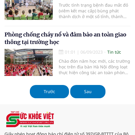
Trước tình trạng bệnh đau mắt đỏ
(viêm kết mạc cấp) bùng phát
thành dịch ở một số tỉnh, thành
phố trên cả nước, Trung tâm kiểm
soát và phòng ngừa dịch bệnh
(CDC) tỉnh Nghệ An đã triển khai
Phòng chống cháy nổ và đảm bảo an toàn giao
các biện pháp phòng, chống dịch,
thông tại trường học
không để bệnh gia tăng, lan rộng,
đặc biệt là tại các trường học, nhà
01:01
|
06/09/2023
Tin tức
trẻ, mẫu giáo, cơ sở y tế.
Chào đón năm học mới, các trường
học trên địa bàn Hà Nội đồng loạt
thực hiện công tác an toàn phòng
cháy, chữa cháy, đảm bảo an toàn
giao thông trong và ngoài trường
học, bảo vệ sức khỏe, tinh thần cho
Trước
Sau
học sinh, sinh viên.
Giấy phép hoạt động báo chí điện tử số 397/GP-BTTTT của Bộ