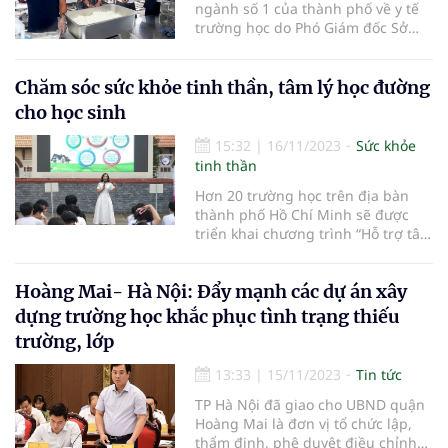
ngành số 1 của thành phố về y tế
trường học do Phó Giám đốc Sở
Giáo dục và đào tạo thành phố Hà
Nội Trần Lưu Hoa làm trưởng đoàn,
đã làm việc và kiểm tra công tác y
Chăm sóc sức khỏe tinh thần, tâm lý học đường
tế trường học trên địa bàn huyện
cho học sinh
Đan Phượng và huyện Hoài Đ
15:32
|
16/11/2023
Sức khỏe
tinh thần
Hơn 20 trường học trên địa bàn
thành phố Hồ Chí Minh sẽ được
triển khai chương trình “Hỗ trợ tâm
lý học đường - Đưa chuyên gia đến
với trường học”.
Hoàng Mai- Hà Nội: Đẩy mạnh các dự án xây
dựng trường học khắc phục tình trạng thiếu
trường, lớp
13:33
|
15/11/2023
Tin tức
TP Hà Nội đã giao cho UBND quận
Hoàng Mai là đơn vị tổ chức lập,
thẩm định, phê duyệt điều chỉnh