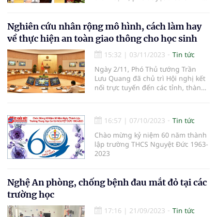
cục bộ quy hoạch chi tiết/quy
hoạch tổng mặt bằng tỷ lệ 1/500
tại 7 khu đất trên địa bàn quận để
Nghiên cứu nhân rộng mô hình, cách làm hay
xây dựng trường học công lập khắc
về thực hiện an toàn giao thông cho học sinh
phục tình trạng thiếu trườn
15:32
|
03/11/2023
Tin tức
Ngày 2/11, Phó Thủ tướng Trần
Lưu Quang đã chủ trì Hội nghị kết
nối trực tuyến đến các tỉnh, thành
phố về an toàn giao thông đối với
học sinh.
16:57
|
07/10/2023
Tin tức
Chào mừng kỷ niệm 60 năm thành
lập trường THCS Nguyệt Đức 1963-
2023
Nghệ An phòng, chống bệnh đau mắt đỏ tại các
trường học
17:16
|
21/09/2023
Tin tức