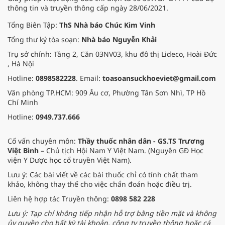
thông tin và truyền thông cấp ngày 28/06/2021.
Tổng Biên Tập:
ThS Nhà báo Chúc Kim Vinh
Tổng thư ký tòa soạn:
Nhà báo Nguyễn Khải
Trụ sở chính: Tầng 2, Căn 03NV03, khu đô thị Lideco, Hoài Đức
, Hà Nội
Hotline:
0898582228
. Email:
toasoansuckhoeviet@gmail.com
Văn phòng TP.HCM: 909 Âu cơ, Phường Tân Sơn Nhì, TP Hồ
Chí Minh
Hotline:
0949.737.666
Cố vấn chuyên môn:
Thầy thuốc nhân dân - GS.TS Trương
Việt Bình
– Chủ tịch Hội Nam Y Việt Nam. (Nguyên GĐ Học
viện Y Dược học cổ truyền Việt Nam).
Lưu ý: Các bài viết về các bài thuốc chỉ có tính chất tham
khảo, không thay thế cho việc chẩn đoán hoặc điều trị.
Liên hệ hợp tác Truyền thông:
0898 582 228
Lưu ý: Tạp chí không tiếp nhận hỗ trợ bằng tiền mặt và không
ủy quyền cho bất kỳ tài khoản, công ty truyền thông hoặc cá