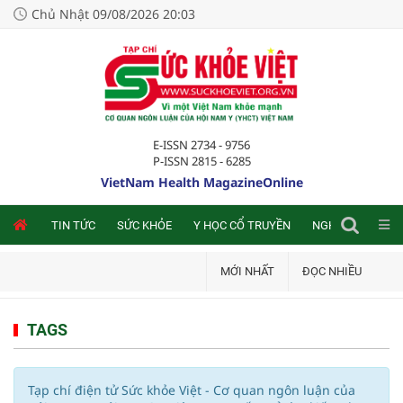
Chủ Nhật 09/08/2026 20:03
E-ISSN 2734 - 9756
P-ISSN 2815 - 6285
VietNam Health MagazineOnline
NLINE
TIN TỨC
SỨC KHỎE
Y HỌC CỔ TRUYỀN
NGHIÊN CỨU TRA
MỚI NHẤT
ĐỌC NHIỀU
TAGS
Tạp chí điện tử Sức khỏe Việt - Cơ quan ngôn luận của