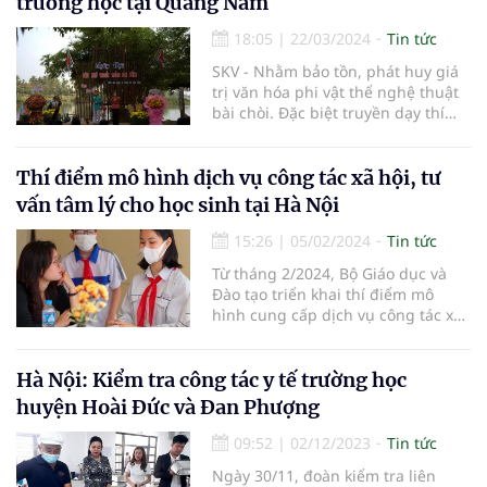
trường học tại Quảng Nam
18:05
|
22/03/2024
Tin tức
SKV - Nhằm bảo tồn, phát huy giá
trị văn hóa phi vật thể nghệ thuật
bài chòi. Đặc biệt truyền dạy thí
điểm nghệ thuật bài chòi tại các
trường học, đưa vào hoạt động
ngoại khóa, tổ chức ngày hội, giao
Thí điểm mô hình dịch vụ công tác xã hội, tư
lưu cho học sinh tại Quảng Nam.
vấn tâm lý cho học sinh tại Hà Nội
15:26
|
05/02/2024
Tin tức
Từ tháng 2/2024, Bộ Giáo dục và
Đào tạo triển khai thí điểm mô
hình cung cấp dịch vụ công tác xã
hội và tư vấn tâm lý trường học,
nhằm hỗ trợ, bảo vệ tốt nhất sức
khỏe tinh thần cho học sinh.
Hà Nội: Kiểm tra công tác y tế trường học
huyện Hoài Đức và Đan Phượng
09:52
|
02/12/2023
Tin tức
Ngày 30/11, đoàn kiểm tra liên