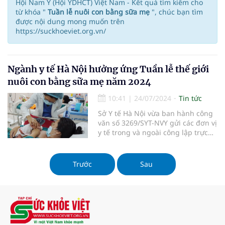
Hội Nam Y (Hội YDHCT) Việt Nam - Kết quả tìm kiếm cho
từ khóa "
Tuần lễ nuôi con bằng sữa mẹ
", chúc bạn tìm
được nội dung mong muốn trên
https://suckhoeviet.org.vn/
Ngành y tế Hà Nội hưởng ứng Tuần lễ thế giới
nuôi con bằng sữa mẹ năm 2024
10:41
|
24/07/2024
Tin tức
Sở Y tế Hà Nội vừa ban hành công
văn số 3269/SYT-NVY gửi các đơn vị
y tế trong và ngoài công lập trực
thuộc về việc triển khai Tuần lễ thế
giới nuôi con bằng sữa mẹ năm
2024.
Trước
Sau