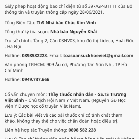
Giấy phép hoạt động báo chí điện tử số 397/GP-BTTTT của Bộ
thông tin và truyền thông cấp ngày 28/06/2021.
Tổng Biên Tập:
ThS Nhà báo Chúc Kim Vinh
Tổng thư ký tòa soạn:
Nhà báo Nguyễn Khải
Trụ sở chính: Tầng 2, Căn 03NV03, khu đô thị Lideco, Hoài Đức
, Hà Nội
Hotline:
0898582228
. Email:
toasoansuckhoeviet@gmail.com
Văn phòng TP.HCM: 909 Âu cơ, Phường Tân Sơn Nhì, TP Hồ
Chí Minh
Hotline:
0949.737.666
Cố vấn chuyên môn:
Thầy thuốc nhân dân - GS.TS Trương
Việt Bình
– Chủ tịch Hội Nam Y Việt Nam. (Nguyên GĐ Học
viện Y Dược học cổ truyền Việt Nam).
Lưu ý: Các bài viết về các bài thuốc chỉ có tính chất tham
khảo, không thay thế cho việc chẩn đoán hoặc điều trị.
Liên hệ hợp tác Truyền thông:
0898 582 228
Lưu ý: Tạp chí không tiếp nhận hỗ trợ bằng tiền mặt và không