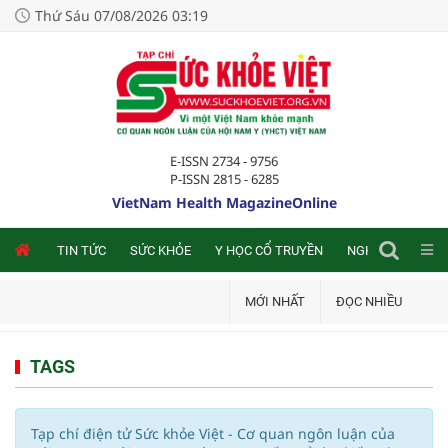
Thứ Sáu 07/08/2026 03:19
E-ISSN 2734 - 9756
P-ISSN 2815 - 6285
VietNam Health MagazineOnline
NLINE
TIN TỨC
SỨC KHỎE
Y HỌC CỔ TRUYỀN
NGHIÊN CỨU TRA
MỚI NHẤT
ĐỌC NHIỀU
TAGS
Tạp chí điện tử Sức khỏe Việt - Cơ quan ngôn luận của