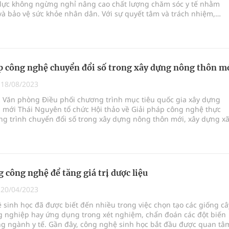
lực không ngừng nghỉ nâng cao chất lượng chăm sóc y tế nhằm
à bảo vệ sức khỏe nhân dân. Với sự quyết tâm và trách nhiệm,
 đã đạt được những thành tựu đáng tự hào trong các lĩnh vực: Cải
 lý y tế, phòng chống dịch bệnh, chăm sóc sức khỏe nhân dân, cô
u thuốc, vật tư, y tế...
p công nghệ chuyển đổi số trong xây dựng nông thôn m
|
18/08/2023
, Văn phòng Điều phối chương trình mục tiêu quốc gia xây dựng
 mới Thái Nguyên tổ chức Hội thảo về Giải pháp công nghệ thực
ng trình chuyển đổi số trong xây dựng nông thôn mới, xây dựng x
 mới thông minh, xã thương mại điện tử.
 công nghệ để tăng giá trị dược liệu
|
20/04/2023
sinh học đã được biết đến nhiều trong việc chọn tạo các giống câ
g nghiệp hay ứng dụng trong xét nghiệm, chẩn đoán các đột biến
ng ngành y tế. Gần đây, công nghệ sinh học bắt đầu được quan tâ