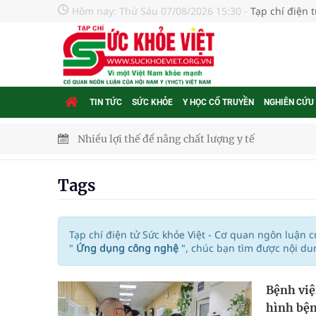
Hôm nay:
Thứ Sáu 07/08/2026 15:30
-
Tạp chí điện 
TIN TỨC
SỨC KHỎE
Y HỌC CỔ TRUYỀN
NGHIÊN CỨU
Nhiều lợi thế để nâng chất lượng y tế
Vương Thành Công: Khi việc học bắt đầu từ trải 
Tags
Chấn chỉnh hoạt động kinh doanh dược liệu
Súp lơ xanh mang đến hy vọng mới trong phòng 
Tạp chí điện tử Sức khỏe Việt - Cơ quan ngôn luận 
"
Ứng dụng công nghệ
", chúc bạn tìm được nội du
Tác Dụng Chống Kết Tập Tiểu Cầu Và Chống Đông
Bệnh việ
Quan Bằng Chứng Dược Lý Và Cơ Chế Phân Tử
hình bệ