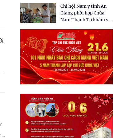
tặng quà cho 150 người
Chi hội Nam y tỉnh An
dân tại xã Tân Tập
Giang phối hợp Chùa
Nam Thạnh Tự khám và
ng
cấp thuốc miễn phí cho
nhân dân
ới
ã
y
m