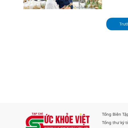
trong nghi
nguồn tài 
ra các sản
Trư
Tổng Biên Tậ
Tổng thư ký t