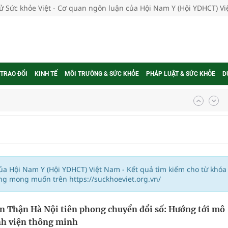
tử Sức khỏe Việt - Cơ quan ngôn luận của Hội Nam Y (Hội YDHCT) V
 TRAO ĐỔI
KINH TẾ
MÔI TRƯỜNG & SỨC KHỎE
PHÁP LUẬT & SỨC KHỎE
D
nghiệm thực tế
ngừa ung thư
của Hội Nam Y (Hội YDHCT) Việt Nam - Kết quả tìm kiếm cho từ khóa
ng mong muốn trên https://suckhoeviet.org.vn/
 Máu Của Các Loài Nhân Sâm (Panax Spp.): Tổng
n Thận Hà Nội tiên phong chuyển đổi số: Hướng tới mô
nh viện thông minh