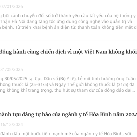
oàn quốc
|
07/01/2026
g bối cảnh chuyển đổi số trở thành yêu cầu tất yếu của hệ thống y 
g trưởng mới của Việt Nam
 Thận Hà Nội đang tăng tốc ứng dụng công nghệ vào quản trị và
bệnh. Từ triển khai bệnh án điện tử, thanh toán không tiền mặt 
phương hai cấp trong quản lý hoạt động nha khoa,
hám từ xa qua các nền tảng phổ biến, những thay đổi này đang từ
gắn thủ tục, giảm thời gian chờ và nâng cao trải nghiệm người
đồng hành cùng chiến dịch vì một Việt Nam không khói
uồn lực cho môi trường và cộng đồng
|
31/05/2025
 chuyên gia
ng 30/05/2025 tại Cục Dân số (Bộ Y tế), Lễ mít tinh hưởng ứng Tuần 
hông thuốc lá (25–31/5) và Ngày Thế giới không thuốc lá (31/5) đã
ong không khí trang trọng, thu hút sự tham dự của đông đảo đại
viên Hội Quân Dân Y Việt Nam cùng các chuyên gia y tế, nhà nghiê
h nghiệp và cộng đồng.
ành tựu đáng tự hào của ngành y tế Hòa Bình năm 202
|
16/12/2024
đánh dấu một bước tiến mạnh mẽ của ngành y tế Hòa Bình, với