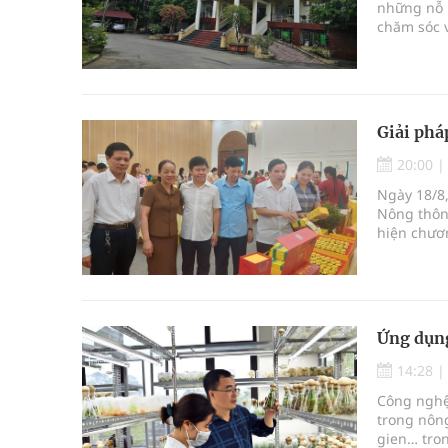
những nỗ 
chăm sóc v
ngành y tế
cách quản
tác đấu thầ
Giải phá
20:00
Ngày 18/8
Nông thôn
hiện chươ
nông thôn
Ứng dụng
14:28
Công nghệ 
trong nôn
gien… tro