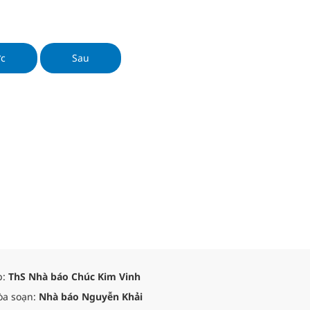
ên cứu, phát triển, bào chế dược liệu nhằm phát huy thế mạnh về
nguyên dược liệu, bắt kịp xu hướng nghiên cứu của thế giới và tạo
 phẩm có giá trị kinh tế cao, đáp ứng yêu cầu của người tiêu dùng.
ớc
Sau
p:
ThS Nhà báo Chúc Kim Vinh
òa soạn:
Nhà báo Nguyễn Khải