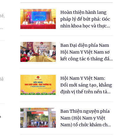
Hoàn thiện hành lang
tế,
pháp lý để bứt phá: Góc
nhìn khoa học và thực
đến
tiễn tại Tọa đàm " Đề
ng
xuất một số nội dung
Ban Đại diện phía Nam
cho Luật Y dược cổ
Hội Nam Y Việt Nam sơ
truyền Việt Nam"
kết công tác 6 tháng đầu
năm 2026
Hội Nam Y Việt Nam:
lễ
Đổi mới sáng tạo, khẳng
định vị thế trên nền tảng
n
y học cổ truyền và khoa
học hiện đại
Ban Thiện nguyện phía
4
Nam (Hội Nam y Việt
Nam) tổ chức khám chữa
bệnh y học cổ truyền và