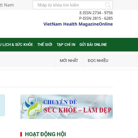
iệt Nam
E-ISSN 2734 - 9756
P-ISSN 2815 - 6285
VietNam Health MagazineOnline
U LỊCH & SỨC KHỎE
THẾ GIỚI
TẠP CHÍ IN
GỬI BÀI ONLINE
MỚI NHẤT
ĐỌC NHIỀU
HOẠT ĐỘNG HỘI