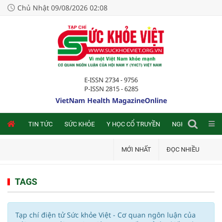
Chủ Nhật 09/08/2026 02:08
E-ISSN 2734 - 9756
P-ISSN 2815 - 6285
VietNam Health MagazineOnline
NLINE
TIN TỨC
SỨC KHỎE
Y HỌC CỔ TRUYỀN
NGHIÊN CỨU TRA
MỚI NHẤT
ĐỌC NHIỀU
TAGS
Tạp chí điện tử Sức khỏe Việt - Cơ quan ngôn luận của