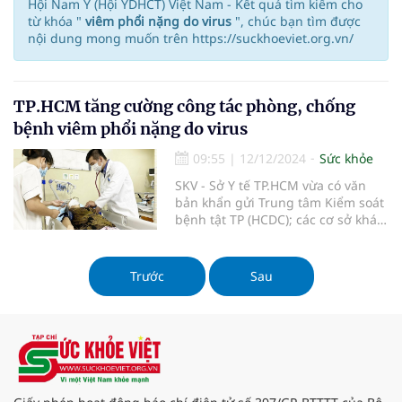
Hội Nam Y (Hội YDHCT) Việt Nam - Kết quả tìm kiếm cho
từ khóa "
viêm phổi nặng do virus
", chúc bạn tìm được
nội dung mong muốn trên https://suckhoeviet.org.vn/
TP.HCM tăng cường công tác phòng, chống
bệnh viêm phổi nặng do virus
09:55
|
12/12/2024
Sức khỏe
SKV - Sở Y tế TP.HCM vừa có văn
bản khẩn gửi Trung tâm Kiểm soát
bệnh tật TP (HCDC); các cơ sở khám
chữa bệnh công lập và ngoài công
lập; Phòng Y tế quận, huyện, TP
Thủ Đức về việc tăng cường công
Trước
Sau
tác phòng, chống bệnh viêm phổi
nặng do virus (SVP).