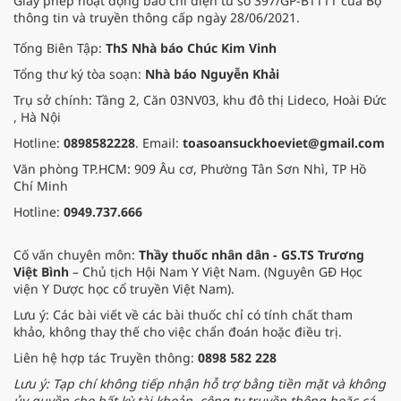
Giấy phép hoạt động báo chí điện tử số 397/GP-BTTTT của Bộ
thông tin và truyền thông cấp ngày 28/06/2021.
Tổng Biên Tập:
ThS Nhà báo Chúc Kim Vinh
Tổng thư ký tòa soạn:
Nhà báo Nguyễn Khải
Trụ sở chính: Tầng 2, Căn 03NV03, khu đô thị Lideco, Hoài Đức
, Hà Nội
Hotline:
0898582228
. Email:
toasoansuckhoeviet@gmail.com
Văn phòng TP.HCM: 909 Âu cơ, Phường Tân Sơn Nhì, TP Hồ
Chí Minh
Hotline:
0949.737.666
Cố vấn chuyên môn:
Thầy thuốc nhân dân - GS.TS Trương
Việt Bình
– Chủ tịch Hội Nam Y Việt Nam. (Nguyên GĐ Học
viện Y Dược học cổ truyền Việt Nam).
Lưu ý: Các bài viết về các bài thuốc chỉ có tính chất tham
khảo, không thay thế cho việc chẩn đoán hoặc điều trị.
Liên hệ hợp tác Truyền thông:
0898 582 228
Lưu ý: Tạp chí không tiếp nhận hỗ trợ bằng tiền mặt và không
ủy quyền cho bất kỳ tài khoản, công ty truyền thông hoặc cá