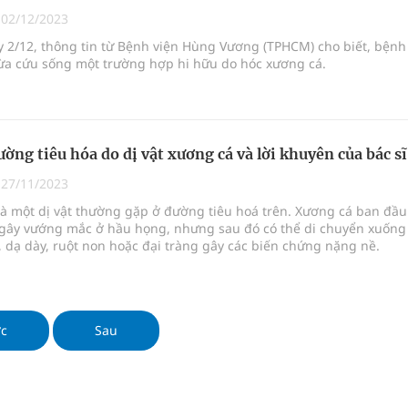
|
02/12/2023
 2/12, thông tin từ Bệnh viện Hùng Vương (TPHCM) cho biết, bệnh
nghiệm thực tế
vừa cứu sống một trường hợp hi hữu do hóc xương cá.
ờng tiêu hóa do dị vật xương cá và lời khuyên của bác sĩ
|
27/11/2023
à một dị vật thường gặp ở đường tiêu hoá trên. Xương cá ban đầu
ỉ gây vướng mắc ở hầu họng, nhưng sau đó có thể di chuyển xuống
 dạ dày, ruột non hoặc đại tràng gây các biến chứng nặng nề.
ớc
Sau