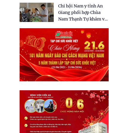
tặng quà cho 150 người
Chi hội Nam y tỉnh An
dân tại xã Tân Tập
Giang phối hợp Chùa
Nam Thạnh Tự khám và
cấp thuốc miễn phí cho
nhân dân