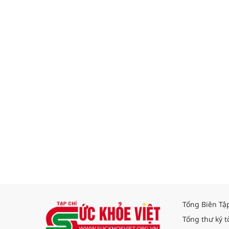
Tổng Biên Tậ
Tổng thư ký t