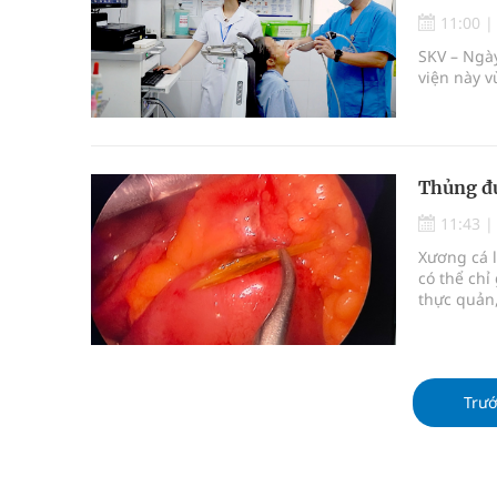
Nhiều lợi thế để nâng chất lượng y tế
11:00
SKV – Ngày
Vương Thành Công: Khi việc học bắt đầu từ trải 
viện này 
Chấn chỉnh hoạt động kinh doanh dược liệu
Giải pháp nâng cao thị lực thời hiện đại
Thủng đư
11:43
Xương cá l
có thể ch
thực quản,
Trư