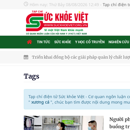
Hôm nay:
Thứ Bảy 08/08/2026 12:49
-
Tạp chí điện 
TIN TỨC
SỨC KHỎE
Y HỌC CỔ TRUYỀN
NGHIÊN CỨU
Triển khai đồng bộ các giải pháp quản lý chất lư
Cách âm nhạc trị liệu được “đo ni đóng giày”
Tags
Dự báo thời tiết ngày 08/8/2026: Bắc Bộ nắng nón
Đắk Lắk: Đẩy nhanh tiến độ khám sức khỏe định 
Tạp chí điện tử Sức khỏe Việt - Cơ quan ngôn luận 
"
xương cá
", chúc bạn tìm được nội dung mong muố
Tổng hợp những cách trị thâm body nách, bẹn, m
Người ph
Tỷ lệ tật khúc xạ ở trẻ gia tăng: Khuyến nghị của
buồng t