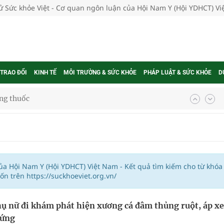
tử Sức khỏe Việt - Cơ quan ngôn luận của Hội Nam Y (Hội YDHCT) V
 TRAO ĐỔI
KINH TẾ
MÔI TRƯỜNG & SỨC KHỎE
PHÁP LUẬT & SỨC KHỎE
D
ợng thuốc
g, nhiệt độ cao nhất 35 độ
kỳ, khám sàng lọc cho người dân
của Hội Nam Y (Hội YDHCT) Việt Nam - Kết quả tìm kiếm cho từ khóa
n trên https://suckhoeviet.org.vn/
ông cực hiệu quả
ụ nữ đi khám phát hiện xương cá đâm thủng ruột, áp xe
 chuyên gia
rứng