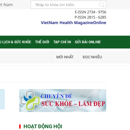
iệt Nam
E-ISSN 2734 - 9756
P-ISSN 2815 - 6285
VietNam Health MagazineOnline
U LỊCH & SỨC KHỎE
THẾ GIỚI
TẠP CHÍ IN
GỬI BÀI ONLINE
MỚI NHẤT
ĐỌC NHIỀU
HOẠT ĐỘNG HỘI