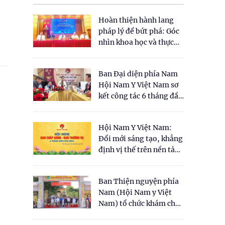
Hoàn thiện hành lang
pháp lý để bứt phá: Góc
nhìn khoa học và thực
tiễn tại Tọa đàm " Đề
xuất một số nội dung
Ban Đại diện phía Nam
cho Luật Y dược cổ
Hội Nam Y Việt Nam sơ
truyền Việt Nam"
kết công tác 6 tháng đầu
năm 2026
Hội Nam Y Việt Nam:
Đổi mới sáng tạo, khẳng
định vị thế trên nền tảng
y học cổ truyền và khoa
học hiện đại
Ban Thiện nguyện phía
Nam (Hội Nam y Việt
Nam) tổ chức khám chữa
bệnh y học cổ truyền và