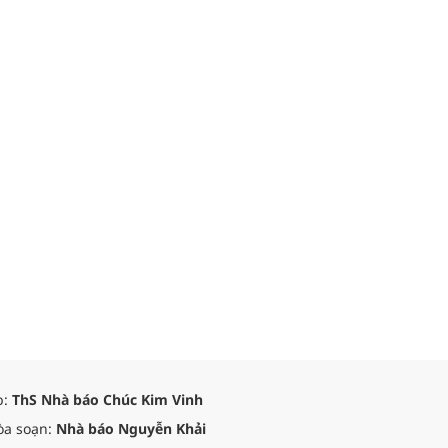
p:
ThS Nhà báo Chúc Kim Vinh
òa soạn:
Nhà báo Nguyễn Khải