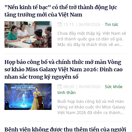
"Nền kinh tế bạc" có thể trở thành động lực
tăng trưởng mới của Việt Nam
15:15
|
06/08/2026
Tin tức
Chưa đầy một thập kỷ, Việt Nam sẽ
trở thành quốc gia có dân số già.
Mặc dù đây là thách thức về an
sinh xã hội, tuy nhiên cũng mở ra
"nền kinh tế bạc", lĩnh vực dự báo
có giá trị hàng tỷ USD.
Họp báo công bố và chính thức mở màn Vòng
sơ khảo Miss Galaxy Việt Nam 2026: Đỉnh cao
nhan sắc trong kỷ nguyên số
08:00
|
06/08/2026
Sức khỏe
tinh thần
Buổi họp báo công bố và mở màn
Vòng sơ khảo cuộc thi Miss Galaxy
Việt Nam 2026 đã diễn ra thành
công rực rỡ. Sự kiện đánh dấu sự
khởi đầu của một đấu trường nhan
Bệnh viện không được thu thêm tiền của người
sắc quy mô, khác biệt và tiên