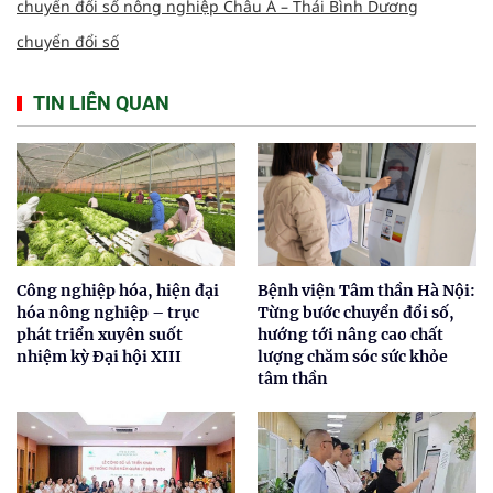
chuyển đổi số nông nghiệp Châu Á – Thái Bình Dương
chuyển đổi số
TIN LIÊN QUAN
Công nghiệp hóa, hiện đại
Bệnh viện Tâm thần Hà Nội:
hóa nông nghiệp – trục
Từng bước chuyển đổi số,
phát triển xuyên suốt
hướng tới nâng cao chất
nhiệm kỳ Đại hội XIII
lượng chăm sóc sức khỏe
tâm thần