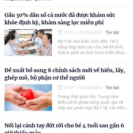
sở 2 đã tiếp đón hơn 500 lượt
người đến khám, điều trị và đón
em bé đầu tiên chào đời.
Gần 30% dân số cả nước đã được khám sức
khỏe định kỳ, khám sàng lọc miễn phí
15:15
|
05/08/2026
Tin tức
Bộ Y tế cho biết, tính đến 18/7,
tổng hợp báo cáo của 34/34 tỉnh,
thành phố về tình hình triển khai
khám sức khỏe định kỳ, khám sàng
lọc miễn phí cho người dân, ghi
nhận 32.286.360 người, chiếm gần
Đề xuất bổ sung 8 chính sách mới về hiến, lấy,
30% dân số cả nước đã được khám
ghép mô, bộ phận cơ thể người
sức khỏe định kỳ năm nay.
07:07
|
05/08/2026
Tin tức
Trong thời gian tới, Trung tâm
Điều phối ghép tạng quốc gia sẽ
tiếp tục phối hợp Bộ Y tế, các bệnh
viện và các cơ quan liên quan để
mở rộng mạng lưới điều phối, tăng
cường truyền thông, hoàn thiện
Nối lại cánh tay đứt rời cho bé 4 tuổi sau gần 6
quy trình chuyên môn và hệ thống
giờ thiếu máu