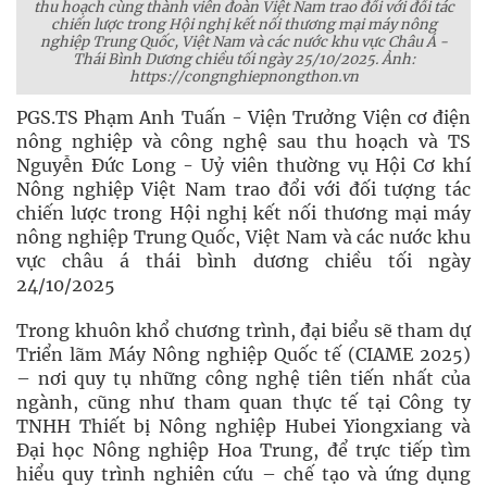
thu hoạch cùng thành viên đoàn Việt Nam trao đổi với đối tác
chiến lược trong Hội nghị kết nối thương mại máy nông
nghiệp Trung Quốc, Việt Nam và các nước khu vực Châu Á -
Thái Bình Dương chiều tối ngày 25/10/2025. Ảnh:
https://congnghiepnongthon.vn
PGS.TS Phạm Anh Tuấn - Viện Trưởng Viện cơ điện
nông nghiệp và công nghệ sau thu hoạch và TS
Nguyễn Đức Long - Uỷ viên thường vụ Hội Cơ khí
Nông nghiệp Việt Nam trao đổi với đối tượng tác
chiến lược trong Hội nghị kết nối thương mại máy
nông nghiệp Trung Quốc, Việt Nam và các nước khu
vực châu á thái bình dương chiều tối ngày
24/10/2025
Trong khuôn khổ chương trình, đại biểu sẽ tham dự
Triển lãm Máy Nông nghiệp Quốc tế (CIAME 2025)
– nơi quy tụ những công nghệ tiên tiến nhất của
ngành, cũng như tham quan thực tế tại Công ty
TNHH Thiết bị Nông nghiệp Hubei Yiongxiang và
Đại học Nông nghiệp Hoa Trung, để trực tiếp tìm
hiểu quy trình nghiên cứu – chế tạo và ứng dụng