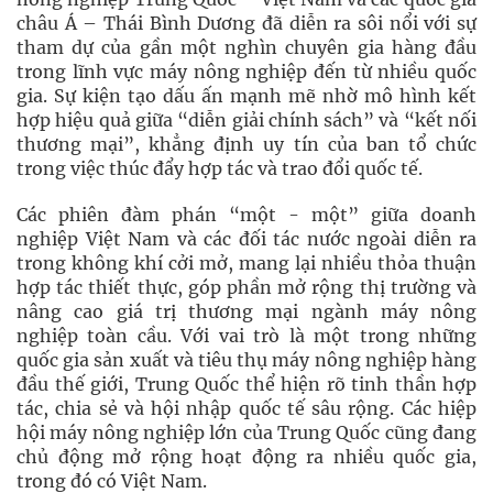
châu Á – Thái Bình Dương đã diễn ra sôi nổi với sự
tham dự của gần một nghìn chuyên gia hàng đầu
trong lĩnh vực máy nông nghiệp đến từ nhiều quốc
gia. Sự kiện tạo dấu ấn mạnh mẽ nhờ mô hình kết
hợp hiệu quả giữa “diễn giải chính sách” và “kết nối
thương mại”, khẳng định uy tín của ban tổ chức
trong việc thúc đẩy hợp tác và trao đổi quốc tế.
Các phiên đàm phán “một - một” giữa doanh
nghiệp Việt Nam và các đối tác nước ngoài diễn ra
trong không khí cởi mở, mang lại nhiều thỏa thuận
hợp tác thiết thực, góp phần mở rộng thị trường và
nâng cao giá trị thương mại ngành máy nông
nghiệp toàn cầu. Với vai trò là một trong những
quốc gia sản xuất và tiêu thụ máy nông nghiệp hàng
đầu thế giới, Trung Quốc thể hiện rõ tinh thần hợp
tác, chia sẻ và hội nhập quốc tế sâu rộng. Các hiệp
hội máy nông nghiệp lớn của Trung Quốc cũng đang
chủ động mở rộng hoạt động ra nhiều quốc gia,
trong đó có Việt Nam.