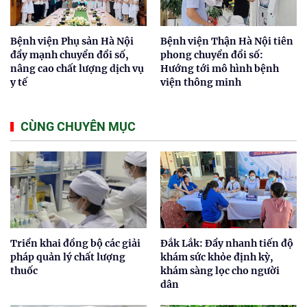
Bệnh viện Phụ sản Hà Nội
Bệnh viện Thận Hà Nội tiên
đẩy mạnh chuyển đổi số,
phong chuyển đổi số:
nâng cao chất lượng dịch vụ
Hướng tới mô hình bệnh
y tế
viện thông minh
CÙNG CHUYÊN MỤC
Triển khai đồng bộ các giải
Đắk Lắk: Đẩy nhanh tiến độ
pháp quản lý chất lượng
khám sức khỏe định kỳ,
thuốc
khám sàng lọc cho người
dân