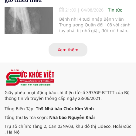
pháp luật để thúc đẩy lĩnh vực
hiến và ghép mô tạng.
21:09
|
04/08/2026
Tin tức
Bệnh nhi 4 tuổi nhập Bệnh viện
Trung ương Quân đội 108 với cánh
tay phải bị nhổ giật, đứt rời hoàn
toàn do tai nạn giao thông. Dù
mạch máu, thần kinh bị tổn
thương nặng và thời gian thiếu
Xem thêm
máu kéo dài, các bác sĩ đã tái lập
tuần hoàn thành công sau ca vi
phẫu kéo dài 3 giờ.
Giấy phép hoạt động báo chí điện tử số 397/GP-BTTTT của Bộ
thông tin và truyền thông cấp ngày 28/06/2021.
Tổng Biên Tập:
ThS Nhà báo Chúc Kim Vinh
Tổng thư ký tòa soạn:
Nhà báo Nguyễn Khải
Trụ sở chính: Tầng 2, Căn 03NV03, khu đô thị Lideco, Hoài Đức
, Hà Nội