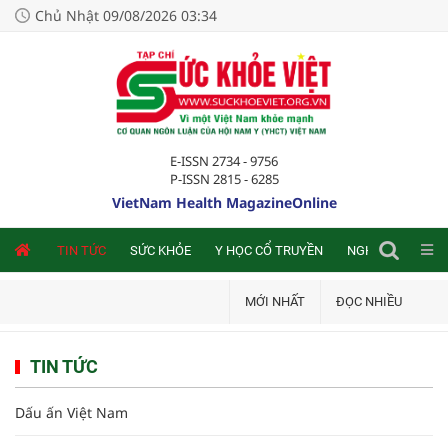
Chủ Nhật 09/08/2026 03:34
E-ISSN 2734 - 9756
P-ISSN 2815 - 6285
VietNam Health MagazineOnline
NLINE
TIN TỨC
SỨC KHỎE
Y HỌC CỔ TRUYỀN
NGHIÊN CỨU TRA
MỚI NHẤT
ĐỌC NHIỀU
TIN TỨC
Dấu ấn Việt Nam