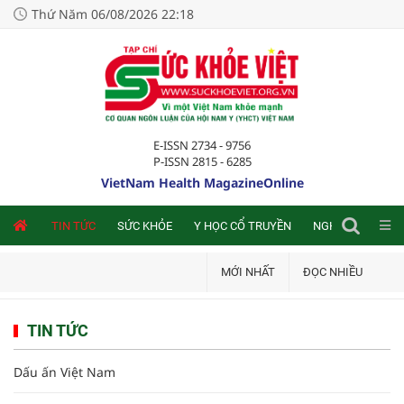
Thứ Năm 06/08/2026 22:18
E-ISSN 2734 - 9756
P-ISSN 2815 - 6285
VietNam Health MagazineOnline
NLINE
TIN TỨC
SỨC KHỎE
Y HỌC CỔ TRUYỀN
NGHIÊN CỨU TRA
MỚI NHẤT
ĐỌC NHIỀU
TIN TỨC
Dấu ấn Việt Nam