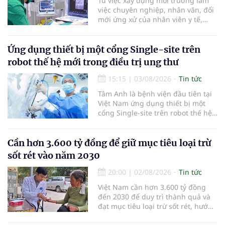
Từ việc xây dựng môi trường làm
đây.
việc chuyên nghiệp, nhân văn, đổi
mới ứng xử của nhân viên y tế,
Bệnh viện đa khoa khu vực Phúc
Yên (tỉnh Phú Thọ) đã tạo nên sự
đồng cảm, gắn kết cao giữa thầy
Ứng dụng thiết bị một cổng Single-site trên
thuốc với bệnh nhân.
robot thế hệ mới trong điều trị ung thư
15:15
|
03/08/2026
Tin tức
Tâm Anh là bệnh viện đầu tiên tại
Việt Nam ứng dụng thiết bị một
cổng Single-site trên robot thế hệ
mới điều trị ung thư tuyến tiền liệt,
nhân đôi hiệu quả.
Cần hơn 3.600 tỷ đồng để giữ mục tiêu loại trừ
sốt rét vào năm 2030
20:00
|
02/08/2026
Tin tức
Việt Nam cần hơn 3.600 tỷ đồng
đến 2030 để duy trì thành quả và
đạt mục tiêu loại trừ sốt rét, hướng
tới công nhận của WHO vào năm