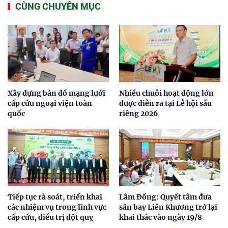
CÙNG CHUYÊN MỤC
Xây dựng bản đồ mạng lưới
Nhiều chuỗi hoạt động lớn
cấp cứu ngoại viện toàn
được diễn ra tại Lễ hội sầu
quốc
riêng 2026
Tiếp tục rà soát, triển khai
Lâm Đồng: Quyết tâm đưa
các nhiệm vụ trong lĩnh vực
sân bay Liên Khương trở lại
cấp cứu, điều trị đột quỵ
khai thác vào ngày 19/8