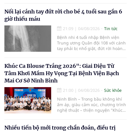
mở rộng mạng lưới điều phối, tăng
cường truyền thông, hoàn thiện
Nối lại cánh tay đứt rời cho bé 4 tuổi sau gần 6
quy trình chuyên môn và hệ thống
giờ thiếu máu
pháp luật để thúc đẩy lĩnh vực
hiến và ghép mô tạng.
21:09
|
04/08/2026
Tin tức
Bệnh nhi 4 tuổi nhập Bệnh viện
Trung ương Quân đội 108 với cánh
tay phải bị nhổ giật, đứt rời hoàn
toàn do tai nạn giao thông. Dù
mạch máu, thần kinh bị tổn
thương nặng và thời gian thiếu
Khúc Ca Blouse Trắng 2026": Giai Điệu Từ
máu kéo dài, các bác sĩ đã tái lập
Tâm Khơi Mầm Hy Vọng Tại Bệnh Viện Bạch
tuần hoàn thành công sau ca vi
Mai Cơ Sở Ninh Bình
phẫu kéo dài 3 giờ.
21:00
|
04/08/2026
Sức khỏe
Ninh Bình – Trong bầu không khí
ấm áp, giàu cảm xúc, chương trình
nghệ thuật – thiện nguyện "Khúc
ca Blouse trắng" đã chính thức
khởi động hành trình năm 2026 với
điểm dừng chân đầu tiên tại Bệnh
Nhiều tiến bộ mới trong chẩn đoán, điều trị