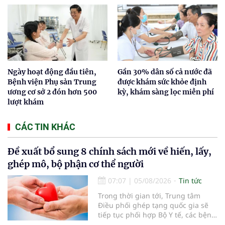
Ngày hoạt động đầu tiên,
Gần 30% dân số cả nước đã
Bệnh viện Phụ sản Trung
được khám sức khỏe định
ương cơ sở 2 đón hơn 500
kỳ, khám sàng lọc miễn phí
lượt khám
CÁC TIN KHÁC
Đề xuất bổ sung 8 chính sách mới về hiến, lấy,
ghép mô, bộ phận cơ thể người
07:07
|
05/08/2026
Tin tức
Trong thời gian tới, Trung tâm
Điều phối ghép tạng quốc gia sẽ
tiếp tục phối hợp Bộ Y tế, các bệnh
viện và các cơ quan liên quan để