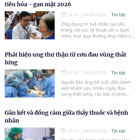
viện Bạch Mai cơ sở Ninh Bình.
tiêu hóa - gan mật 2026
14:14
|
04/08/2026
Tin tức
Ứng dụng trí tuệ nhân tạo (AI)
trong nội soi, kỹ thuật cắt u dưới
niêm mạc qua đường ống mềm và
các tiến bộ mới hướng tới "chữa
khỏi chức năng" bệnh viêm gan B
là những nội dung trọng tâm được
Phát hiện ung thư thận từ cơn đau vùng thắt
báo cáo tại Hội thảo khoa học cập
lưng
nhật chẩn đoán và điều trị bệnh lý
tiêu hóa - gan mật vừa diễn ra
09:09
|
04/08/2026
Tin tức
ngày 1/8 tại Bệnh viện Đại học
Người đàn ông 64 tuổi, đến bệnh
quốc tế Hồng Bàng.
viện khám sau nhiều ngày đau
vùng thắt lưng, các bác sĩ phát
hiện khối u thận phải kích thước
khoảng 3cm, nghi ngờ ung thư
biểu mô tế bào thận. Với khối u còn
Gắn kết và đồng cảm giữa thầy thuốc và bệnh
ở giai đoạn sớm, người bệnh được
nhân
chỉ định cắt bán phần thận phải
bằng phẫu thuật robot thay vì phải
07:07
|
04/08/2026
Tin tức
cắt bỏ toàn bộ quả thận như trước