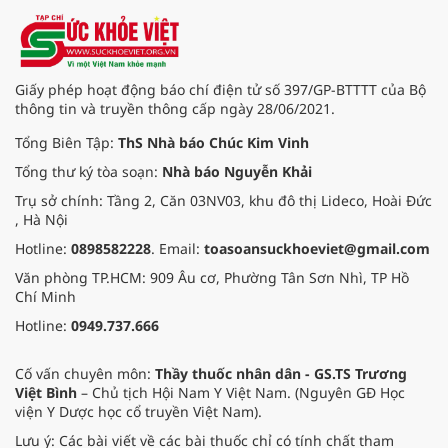
trong hoạt động thể lực; Hướng
dẫn tổ chức tăng cường hoạt động
thể lực.
Giấy phép hoạt động báo chí điện tử số 397/GP-BTTTT của Bộ
thông tin và truyền thông cấp ngày 28/06/2021.
Tổng Biên Tập:
ThS Nhà báo Chúc Kim Vinh
Tổng thư ký tòa soạn:
Nhà báo Nguyễn Khải
Trụ sở chính: Tầng 2, Căn 03NV03, khu đô thị Lideco, Hoài Đức
, Hà Nội
Hotline:
0898582228
. Email:
toasoansuckhoeviet@gmail.com
Văn phòng TP.HCM: 909 Âu cơ, Phường Tân Sơn Nhì, TP Hồ
Chí Minh
Hotline:
0949.737.666
Cố vấn chuyên môn:
Thầy thuốc nhân dân - GS.TS Trương
Việt Bình
– Chủ tịch Hội Nam Y Việt Nam. (Nguyên GĐ Học
viện Y Dược học cổ truyền Việt Nam).
Lưu ý: Các bài viết về các bài thuốc chỉ có tính chất tham