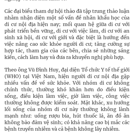
Các đại biểu tham dự hội thảo đã tập trung thảo luận
nhằm nhận diện một số vấn đề nhân khẩu học của
di cư nội địa hiện nay; mối quan hệ giữa di cư với
phát triển bền vững, di cư với việc làm, di cư với an
sinh xã hội, di cư với giới và đặc biệt là hướng đến
việc nâng cao sức khỏe người di cư; tăng cường sự
hợp tác, tham gia của các bên, chia sẻ những sáng
kiến, cách làm hay và đưa ra khuyến nghị phù hợp.
Theo ông Vũ Đình Huy, đại diện Tổ chức Y tế thế giới
(WHO) tại Việt Nam, hiện người di cư nội địa gặp
nhiều vấn đề về sức khỏe. Với nhóm di cư không
chính thức, thường khó khăn hơn do điều kiện
sống, điều kiện làm việc, giờ làm việc, công việc
thường không được kiểm soát. Mặt khác, xu hướng
lối sống của nhóm di cư này thường không lành
mạnh như: uống rượu bia, hút thuốc lá, ăn đồ ăn
không bảo đảm vệ sinh; có khả năng cao bị mắc các
bệnh truyền nhiễm và cả bệnh không lây nhiễm.