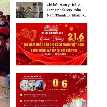
tặng quà cho 150 người
Chi hội Nam y tỉnh An
dân tại xã Tân Tập
Giang phối hợp Chùa
Nam Thạnh Tự khám và
cấp thuốc miễn phí cho
nhân dân