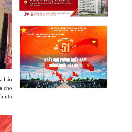
hà hảo
uà cho
ếu nhi