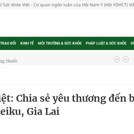
tử Sức khỏe Việt - Cơ quan ngôn luận của Hội Nam Y (Hội YDHCT) V
 TRAO ĐỔI
KINH TẾ
MÔI TRƯỜNG & SỨC KHỎE
PHÁP LUẬT & SỨC KHỎE
D
ợng thuốc
g, nhiệt độ cao nhất 35 độ
iệt: Chia sẻ yêu thương đến 
kỳ, khám sàng lọc cho người dân
eiku, Gia Lai
ông cực hiệu quả
 chuyên gia