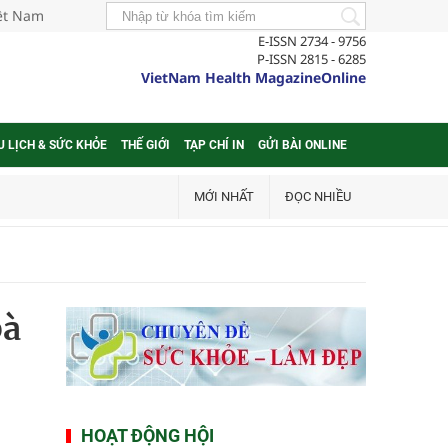
iệt Nam
E-ISSN 2734 - 9756
P-ISSN 2815 - 6285
VietNam Health MagazineOnline
U LỊCH & SỨC KHỎE
THẾ GIỚI
TẠP CHÍ IN
GỬI BÀI ONLINE
MỚI NHẤT
ĐỌC NHIỀU
bà
HOẠT ĐỘNG HỘI