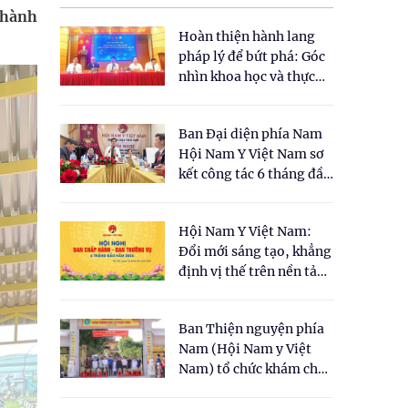
 hành
Hoàn thiện hành lang
pháp lý để bứt phá: Góc
nhìn khoa học và thực
tiễn tại Tọa đàm " Đề
xuất một số nội dung
Ban Đại diện phía Nam
cho Luật Y dược cổ
Hội Nam Y Việt Nam sơ
truyền Việt Nam"
kết công tác 6 tháng đầu
năm 2026
Hội Nam Y Việt Nam:
Đổi mới sáng tạo, khẳng
định vị thế trên nền tảng
y học cổ truyền và khoa
học hiện đại
Ban Thiện nguyện phía
Nam (Hội Nam y Việt
Nam) tổ chức khám chữa
bệnh y học cổ truyền và