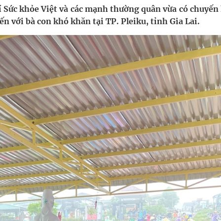
í Sức khỏe Việt và các mạnh thường quân vừa có chuyến
n với bà con khó khăn tại TP. Pleiku, tỉnh Gia Lai.
nghiệm thực tế
hìn phụ nữ mỗi năm