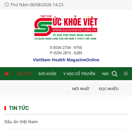
Thứ Năm 06/08/2026 14:23
E-ISSN 2734 - 9756
P-ISSN 2815 - 6285
VietNam Health MagazineOnline
NLINE
TIN TỨC
SỨC KHỎE
Y HỌC CỔ TRUYỀN
NGHIÊN CỨU TRA
MỚI NHẤT
ĐỌC NHIỀU
TIN TỨC
Dấu ấn Việt Nam