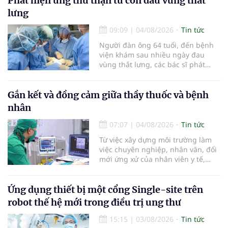
Phát hiện ung thư thận từ cơn đau vùng thắt
báo cáo tại Hội thảo khoa học cập
lưng
nhật chẩn đoán và điều trị bệnh lý
tiêu hóa - gan mật vừa diễn ra
09:09
|
04/08/2026
Tin tức
ngày 1/8 tại Bệnh viện Đại học
Người đàn ông 64 tuổi, đến bệnh
quốc tế Hồng Bàng.
viện khám sau nhiều ngày đau
vùng thắt lưng, các bác sĩ phát
hiện khối u thận phải kích thước
khoảng 3cm, nghi ngờ ung thư
biểu mô tế bào thận. Với khối u còn
Gắn kết và đồng cảm giữa thầy thuốc và bệnh
ở giai đoạn sớm, người bệnh được
nhân
chỉ định cắt bán phần thận phải
bằng phẫu thuật robot thay vì phải
07:07
|
04/08/2026
Tin tức
cắt bỏ toàn bộ quả thận như trước
Từ việc xây dựng môi trường làm
đây.
việc chuyên nghiệp, nhân văn, đổi
mới ứng xử của nhân viên y tế,
Bệnh viện đa khoa khu vực Phúc
Yên (tỉnh Phú Thọ) đã tạo nên sự
đồng cảm, gắn kết cao giữa thầy
Ứng dụng thiết bị một cổng Single-site trên
thuốc với bệnh nhân.
robot thế hệ mới trong điều trị ung thư
15:15
|
03/08/2026
Tin tức