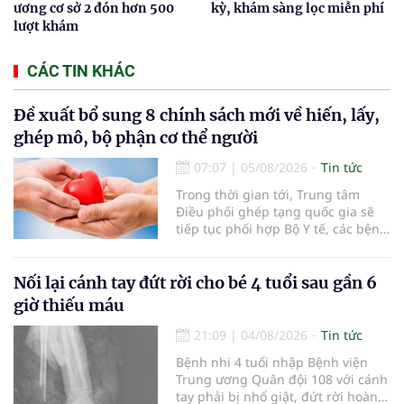
ương cơ sở 2 đón hơn 500
kỳ, khám sàng lọc miễn phí
lượt khám
CÁC TIN KHÁC
Đề xuất bổ sung 8 chính sách mới về hiến, lấy,
ghép mô, bộ phận cơ thể người
07:07
|
05/08/2026
Tin tức
Trong thời gian tới, Trung tâm
Điều phối ghép tạng quốc gia sẽ
tiếp tục phối hợp Bộ Y tế, các bệnh
viện và các cơ quan liên quan để
mở rộng mạng lưới điều phối, tăng
cường truyền thông, hoàn thiện
Nối lại cánh tay đứt rời cho bé 4 tuổi sau gần 6
quy trình chuyên môn và hệ thống
giờ thiếu máu
pháp luật để thúc đẩy lĩnh vực
hiến và ghép mô tạng.
21:09
|
04/08/2026
Tin tức
Bệnh nhi 4 tuổi nhập Bệnh viện
Trung ương Quân đội 108 với cánh
tay phải bị nhổ giật, đứt rời hoàn