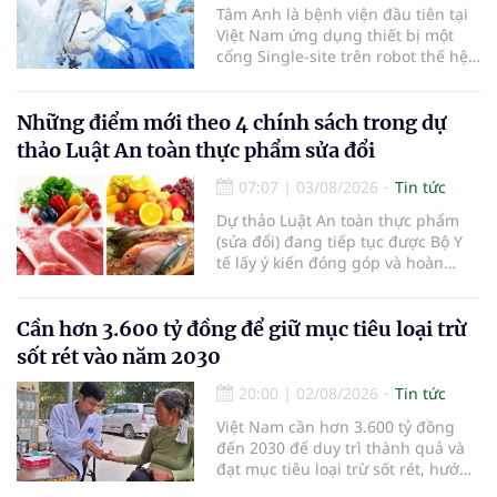
Tâm Anh là bệnh viện đầu tiên tại
Việt Nam ứng dụng thiết bị một
cổng Single-site trên robot thế hệ
mới điều trị ung thư tuyến tiền liệt,
nhân đôi hiệu quả.
Những điểm mới theo 4 chính sách trong dự
thảo Luật An toàn thực phẩm sửa đổi
07:07
|
03/08/2026
Tin tức
Dự thảo Luật An toàn thực phẩm
(sửa đổi) đang tiếp tục được Bộ Y
tế lấy ý kiến đóng góp và hoàn
thiện với nhiều chính sách nhằm
đổi mới phương thức quản lý, tăng
cường hậu kiểm, ứng dụng chuyển
Cần hơn 3.600 tỷ đồng để giữ mục tiêu loại trừ
đổi số, kiểm soát nguy cơ theo toàn
sốt rét vào năm 2030
bộ chuỗi cung ứng và nâng cao
hiệu quả quản lý loại hình thức ăn
20:00
|
02/08/2026
Tin tức
đường phố, bếp ăn tập thể, góp
Việt Nam cần hơn 3.600 tỷ đồng
phần nâng cao hiệu quả bảo đảm
đến 2030 để duy trì thành quả và
an toàn thực phẩm trong giai đoạn
đạt mục tiêu loại trừ sốt rét, hướng
mới.
tới công nhận của WHO vào năm