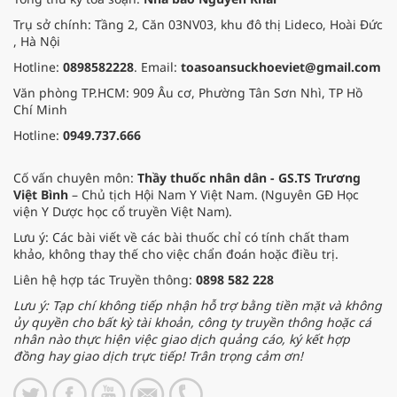
Trụ sở chính: Tầng 2, Căn 03NV03, khu đô thị Lideco, Hoài Đức
, Hà Nội
Hotline:
0898582228
. Email:
toasoansuckhoeviet@gmail.com
Văn phòng TP.HCM: 909 Âu cơ, Phường Tân Sơn Nhì, TP Hồ
Chí Minh
Hotline:
0949.737.666
Cố vấn chuyên môn:
Thầy thuốc nhân dân - GS.TS Trương
Việt Bình
– Chủ tịch Hội Nam Y Việt Nam. (Nguyên GĐ Học
viện Y Dược học cổ truyền Việt Nam).
Lưu ý: Các bài viết về các bài thuốc chỉ có tính chất tham
khảo, không thay thế cho việc chẩn đoán hoặc điều trị.
Liên hệ hợp tác Truyền thông:
0898 582 228
Lưu ý: Tạp chí không tiếp nhận hỗ trợ bằng tiền mặt và không
ủy quyền cho bất kỳ tài khoản, công ty truyền thông hoặc cá
nhân nào thực hiện việc giao dịch quảng cáo, ký kết hợp
đồng hay giao dịch trực tiếp! Trân trọng cảm ơn!