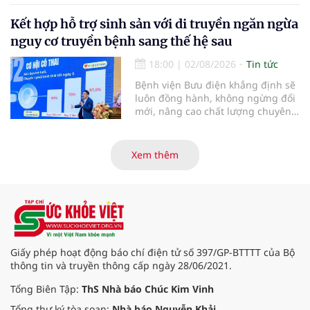
2030.
Kết hợp hỗ trợ sinh sản với di truyền ngăn ngừa
nguy cơ truyền bệnh sang thế hệ sau
18:00
|
02/08/2026
Tin tức
Bệnh viện Bưu điện khẳng định sẽ
luôn đồng hành, không ngừng đổi
mới, nâng cao chất lượng chuyên
môn và dịch vụ để biến những
điều tưởng chừng “không thể”
thành “có thể”, giúp ngày càng
Xem thêm
nhiều gia đình vô sinh, hiếm muộn
sớm tìm được hạnh phúc trọn vẹn,
đón con yêu khỏe mạnh chào đời.
Giấy phép hoạt động báo chí điện tử số 397/GP-BTTTT của Bộ
thông tin và truyền thông cấp ngày 28/06/2021.
Tổng Biên Tập:
ThS Nhà báo Chúc Kim Vinh
Tổng thư ký tòa soạn:
Nhà báo Nguyễn Khải