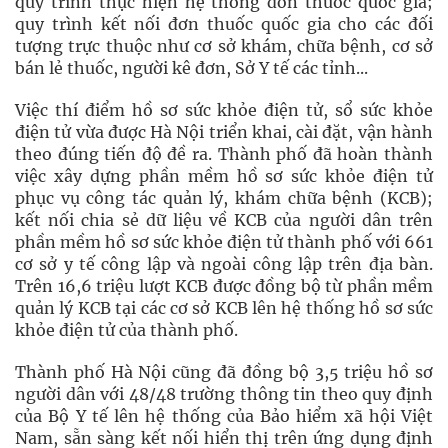
quy trình thực hiện hệ thống đơn thuốc quốc gia;
quy trình kết nối đơn thuốc quốc gia cho các đối
tượng trực thuộc như cơ sở khám, chữa bệnh, cơ sở
bán lẻ thuốc, người kê đơn, Sở Y tế các tỉnh...
Việc thí điểm hồ sơ sức khỏe điện tử, sổ sức khỏe
điện tử vừa được Hà Nội triển khai, cài đặt, vận hành
theo đúng tiến độ đề ra. Thành phố đã hoàn thành
việc xây dựng phần mềm hồ sơ sức khỏe điện tử
phục vụ công tác quản lý, khám chữa bệnh (KCB);
kết nối chia sẻ dữ liệu về KCB của người dân trên
phần mềm hồ sơ sức khỏe điện tử thành phố với 661
cơ sở y tế công lập và ngoài công lập trên địa bàn.
Trên 16,6 triệu lượt KCB được đồng bộ từ phần mềm
quản lý KCB tại các cơ sở KCB lên hệ thống hồ sơ sức
khỏe điện tử của thành phố.
Thành phố Hà Nội cũng đã đồng bộ 3,5 triệu hồ sơ
người dân với 48/48 trường thông tin theo quy định
của Bộ Y tế lên hệ thống của Bảo hiểm xã hội Việt
Nam, sẵn sàng kết nối hiển thị trên ứng dụng định