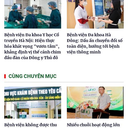
Bệnh viện Đa khoa Y học Cổ
Bệnh viện Đa khoa Hà
truyền Hà Nội: Hiện thực
Đông: Dấu ấn chuyển đổi số
hóa khát vọng "vươn tầm",
toàn diện, hướng tới bệnh
khẳng định vị thế cánh chim
viện thông minh
đầu đàn của Đông y Thủ đô
CÙNG CHUYÊN MỤC
Bệnh viện không được thu
Nhiều chuỗi hoạt động lớn