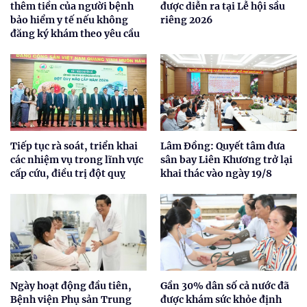
thêm tiền của người bệnh
được diễn ra tại Lễ hội sầu
bảo hiểm y tế nếu không
riêng 2026
đăng ký khám theo yêu cầu
Tiếp tục rà soát, triển khai
Lâm Đồng: Quyết tâm đưa
các nhiệm vụ trong lĩnh vực
sân bay Liên Khương trở lại
cấp cứu, điều trị đột quỵ
khai thác vào ngày 19/8
Ngày hoạt động đầu tiên,
Gần 30% dân số cả nước đã
Bệnh viện Phụ sản Trung
được khám sức khỏe định