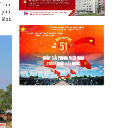
́ thư,
h phố,
 lãnh