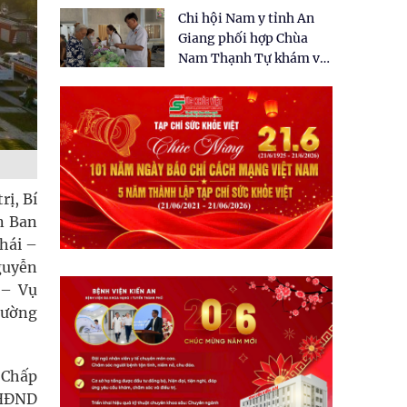
tặng quà cho 150 người
Chi hội Nam y tỉnh An
dân tại xã Tân Tập
Giang phối hợp Chùa
Nam Thạnh Tự khám và
cấp thuốc miễn phí cho
nhân dân
̣, Bí
n Ban
hái –
guyễn
 – Vụ
Cường
 Chấp
h HĐND