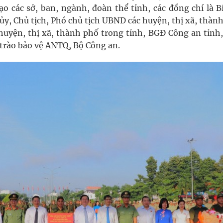
o các sở, ban, ngành, đoàn thể tỉnh, các đồng chí là Bi
 ủy, Chủ tịch, Phó chủ tịch UBND các huyện, thị xã, thàn
uyện, thị xã, thành phố trong tỉnh, BGĐ Công an tỉnh,
trào bảo vệ ANTQ, Bộ Công an.