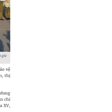
m gia
̉o vệ
, thị
i dung
̃n chi
́a XV,