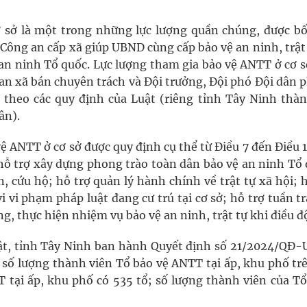
ở là một trong những lực lượng quần chúng, được bố t
 Công an cấp xã giúp UBND cùng cấp bảo vệ an ninh, trật t
an ninh Tổ quốc. Lực lượng tham gia bảo vệ ANTT ở cơ s
n xã bán chuyên trách và Đội trưởng, Đội phó Đội dân 
n theo các quy định của Luật (riêng tỉnh Tây Ninh thàn
ân).
̣ ANTT ở cơ sở được quy định cụ thể từ Điều 7 đến Điều 1
 hỗ trợ xây dựng phong trào toàn dân bảo vệ an ninh Tổ 
 cứu hộ; hỗ trợ quản lý hành chính về trật tự xã hội; h
i vi phạm pháp luật đang cư trú tại cơ sở; hỗ trợ tuần t
, thực hiện nhiệm vụ bảo vệ an ninh, trật tự khi điều đ
uật, tỉnh Tây Ninh ban hành Quyết định số 21/2024/Q
 số lượng thành viên Tổ bảo vệ ANTT tại ấp, khu phố trê
 tại ấp, khu phố có 535 tổ; số lượng thành viên của Tô