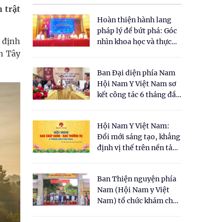
 trật
Hoàn thiện hành lang
pháp lý để bứt phá: Góc
 định
nhìn khoa học và thực
tiễn tại Tọa đàm " Đề
nh Tây
xuất một số nội dung
Ban Đại diện phía Nam
cho Luật Y dược cổ
Hội Nam Y Việt Nam sơ
truyền Việt Nam"
kết công tác 6 tháng đầu
năm 2026
Hội Nam Y Việt Nam:
Đổi mới sáng tạo, khẳng
định vị thế trên nền tảng
y học cổ truyền và khoa
học hiện đại
Ban Thiện nguyện phía
Nam (Hội Nam y Việt
Nam) tổ chức khám chữa
bệnh y học cổ truyền và