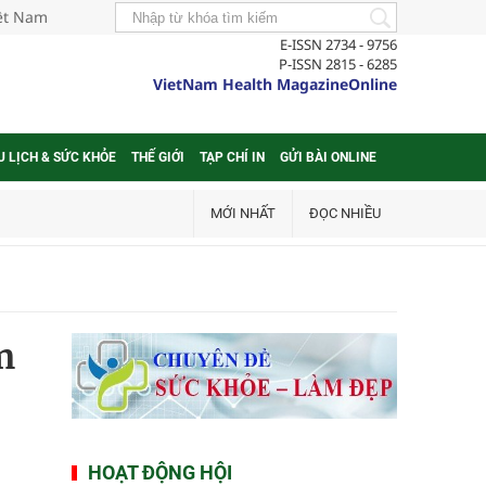
iệt Nam
E-ISSN 2734 - 9756
P-ISSN 2815 - 6285
VietNam Health MagazineOnline
U LỊCH & SỨC KHỎE
THẾ GIỚI
TẠP CHÍ IN
GỬI BÀI ONLINE
MỚI NHẤT
ĐỌC NHIỀU
m
HOẠT ĐỘNG HỘI