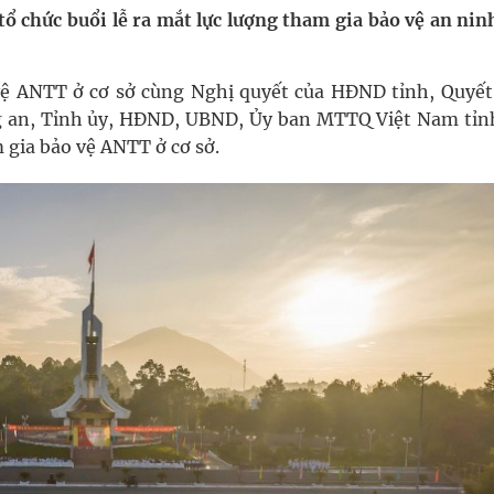
 chức buổi lễ ra mắt lực lượng tham gia bảo vệ an ninh
nghiệm thực tế
ệ ANTT ở cơ sở cùng Nghị quyết của HĐND tỉnh, Quyết
hìn phụ nữ mỗi năm
Công an, Tỉnh ủy, HĐND, UBND, Ủy ban MTTQ Việt Nam tỉ
 gia bảo vệ ANTT ở cơ sở.