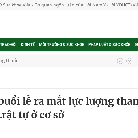
tử Sức khỏe Việt - Cơ quan ngôn luận của Hội Nam Y (Hội YDHCT) V
 TRAO ĐỔI
KINH TẾ
MÔI TRƯỜNG & SỨC KHỎE
PHÁP LUẬT & SỨC KHỎE
D
ợng thuốc
g, nhiệt độ cao nhất 35 độ
uổi lễ ra mắt lực lượng tha
kỳ, khám sàng lọc cho người dân
ật tự ở cơ sở
ông cực hiệu quả
 chuyên gia