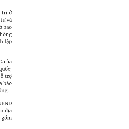
rí ở
ự và
ở bao
phòng
h lập
2 của
quốc;
ỗ trợ
ra bảo
ộng.
Đ-UBND
n địa
̉ gồm