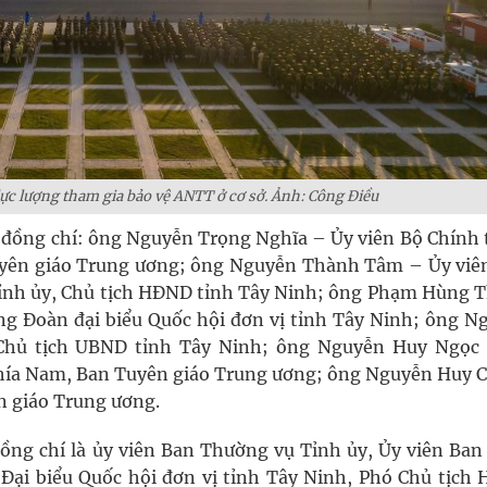
 lực lượng tham gia bảo vệ ANTT ở cơ sở. Ảnh: Công Điều
́c đồng chí: ông Nguyễn Trọng Nghĩa – Ủy viên Bộ Chính tri
yên giáo Trung ương; ông Nguyễn Thành Tâm – Ủy viê
̉nh ủy, Chủ tịch HĐND tỉnh Tây Ninh; ông Phạm Hùng T
ởng Đoàn đại biểu Quốc hội đơn vị tỉnh Tây Ninh; ông N
 Chủ tịch UBND tỉnh Tây Ninh; ông Nguyễn Huy Ngọc
 phía Nam, Ban Tuyên giáo Trung ương; ông Nguyễn Huy 
n giáo Trung ương.
c đồng chí là ủy viên Ban Thường vụ Tỉnh ủy, Ủy viên Ban
 Đại biểu Quốc hội đơn vị tỉnh Tây Ninh, Phó Chủ tịc