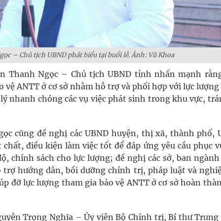
c – Chủ tịch UBND phát biểu tại buổi lễ. Ảnh: Vũ Khoa
guyễn Thanh Ngọc – Chủ tịch UBND tỉnh nhấn mạnh rằng
 vệ ANTT ở cơ sở nhằm hỗ trợ và phối hợp với lực lượn
̉ lý nhanh chóng các vụ việc phát sinh trong khu vực, trá
̣c cũng đề nghị các UBND huyện, thị xã, thành phố
t chất, điều kiện làm việc tốt để đáp ứng yêu cầu phục 
ộ, chính sách cho lực lượng; đề nghị các sở, ban ngành 
rợ hướng dẫn, bồi dưỡng chính trị, pháp luật và nghiệ
giúp đỡ lực lượng tham gia bảo vệ ANTT ở cơ sở hoàn thà
guyễn Trọng Nghĩa – Ủy viên Bộ Chính trị, Bí thư Trun