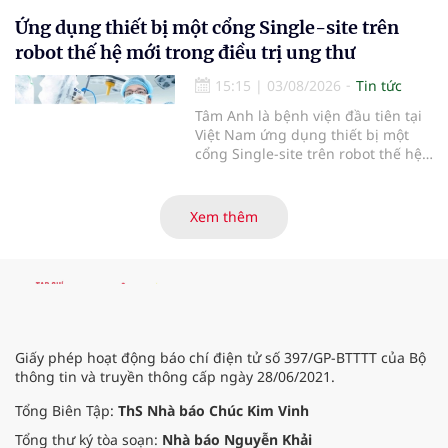
Yên (tỉnh Phú Thọ) đã tạo nên sự
đồng cảm, gắn kết cao giữa thầy
Ứng dụng thiết bị một cổng Single-site trên
thuốc với bệnh nhân.
robot thế hệ mới trong điều trị ung thư
15:15
|
03/08/2026
Tin tức
Tâm Anh là bệnh viện đầu tiên tại
Việt Nam ứng dụng thiết bị một
cổng Single-site trên robot thế hệ
mới điều trị ung thư tuyến tiền liệt,
nhân đôi hiệu quả.
Xem thêm
Giấy phép hoạt động báo chí điện tử số 397/GP-BTTTT của Bộ
thông tin và truyền thông cấp ngày 28/06/2021.
Tổng Biên Tập:
ThS Nhà báo Chúc Kim Vinh
Tổng thư ký tòa soạn:
Nhà báo Nguyễn Khải