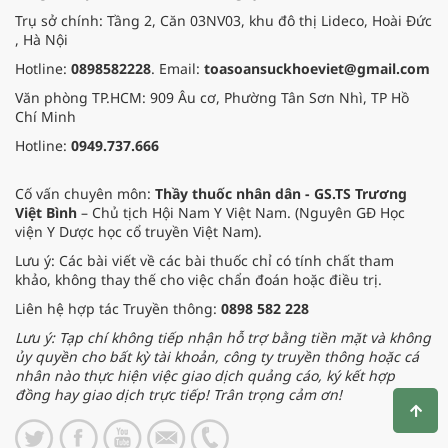
Trụ sở chính: Tầng 2, Căn 03NV03, khu đô thị Lideco, Hoài Đức
, Hà Nội
Hotline:
0898582228
. Email:
toasoansuckhoeviet@gmail.com
Văn phòng TP.HCM: 909 Âu cơ, Phường Tân Sơn Nhì, TP Hồ
Chí Minh
Hotline:
0949.737.666
Cố vấn chuyên môn:
Thầy thuốc nhân dân - GS.TS Trương
Việt Bình
– Chủ tịch Hội Nam Y Việt Nam. (Nguyên GĐ Học
viện Y Dược học cổ truyền Việt Nam).
Lưu ý: Các bài viết về các bài thuốc chỉ có tính chất tham
khảo, không thay thế cho việc chẩn đoán hoặc điều trị.
Liên hệ hợp tác Truyền thông:
0898 582 228
Lưu ý: Tạp chí không tiếp nhận hỗ trợ bằng tiền mặt và không
ủy quyền cho bất kỳ tài khoản, công ty truyền thông hoặc cá
nhân nào thực hiện việc giao dịch quảng cáo, ký kết hợp
đồng hay giao dịch trực tiếp! Trân trọng cảm ơn!