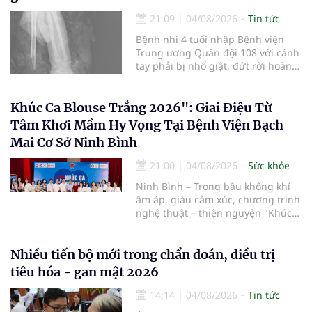
pháp luật để thúc đẩy lĩnh vực
hiến và ghép mô tạng.
21:09
|
04/08/2026
Tin tức
Bệnh nhi 4 tuổi nhập Bệnh viện
Trung ương Quân đội 108 với cánh
tay phải bị nhổ giật, đứt rời hoàn
toàn do tai nạn giao thông. Dù
mạch máu, thần kinh bị tổn
thương nặng và thời gian thiếu
Khúc Ca Blouse Trắng 2026": Giai Điệu Từ
máu kéo dài, các bác sĩ đã tái lập
Tâm Khơi Mầm Hy Vọng Tại Bệnh Viện Bạch
tuần hoàn thành công sau ca vi
Mai Cơ Sở Ninh Bình
phẫu kéo dài 3 giờ.
21:00
|
04/08/2026
Sức khỏe
Ninh Bình – Trong bầu không khí
ấm áp, giàu cảm xúc, chương trình
nghệ thuật – thiện nguyện "Khúc
ca Blouse trắng" đã chính thức
khởi động hành trình năm 2026 với
điểm dừng chân đầu tiên tại Bệnh
Nhiều tiến bộ mới trong chẩn đoán, điều trị
viện Bạch Mai cơ sở Ninh Bình.
tiêu hóa - gan mật 2026
14:14
|
04/08/2026
Tin tức