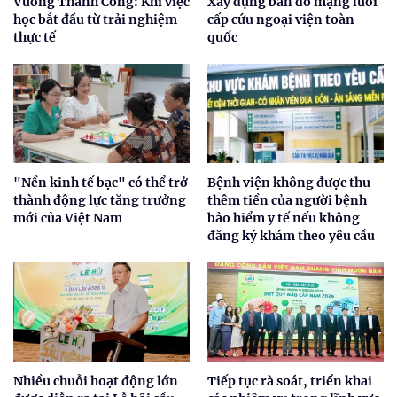
Vương Thành Công: Khi việc
Xây dựng bản đồ mạng lưới
học bắt đầu từ trải nghiệm
cấp cứu ngoại viện toàn
thực tế
quốc
"Nền kinh tế bạc" có thể trở
Bệnh viện không được thu
thành động lực tăng trưởng
thêm tiền của người bệnh
mới của Việt Nam
bảo hiểm y tế nếu không
đăng ký khám theo yêu cầu
Nhiều chuỗi hoạt động lớn
Tiếp tục rà soát, triển khai