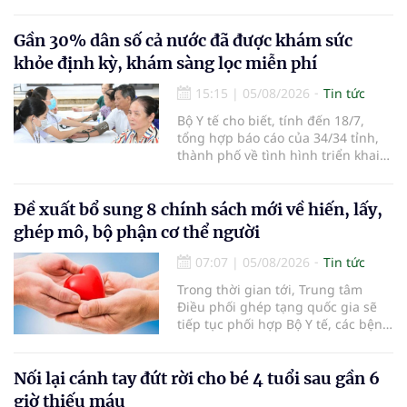
sở 2 đã tiếp đón hơn 500 lượt
người đến khám, điều trị và đón
em bé đầu tiên chào đời.
Gần 30% dân số cả nước đã được khám sức
khỏe định kỳ, khám sàng lọc miễn phí
15:15
|
05/08/2026
Tin tức
Bộ Y tế cho biết, tính đến 18/7,
tổng hợp báo cáo của 34/34 tỉnh,
thành phố về tình hình triển khai
khám sức khỏe định kỳ, khám sàng
lọc miễn phí cho người dân, ghi
nhận 32.286.360 người, chiếm gần
Đề xuất bổ sung 8 chính sách mới về hiến, lấy,
30% dân số cả nước đã được khám
ghép mô, bộ phận cơ thể người
sức khỏe định kỳ năm nay.
07:07
|
05/08/2026
Tin tức
Trong thời gian tới, Trung tâm
Điều phối ghép tạng quốc gia sẽ
tiếp tục phối hợp Bộ Y tế, các bệnh
viện và các cơ quan liên quan để
mở rộng mạng lưới điều phối, tăng
cường truyền thông, hoàn thiện
Nối lại cánh tay đứt rời cho bé 4 tuổi sau gần 6
quy trình chuyên môn và hệ thống
giờ thiếu máu