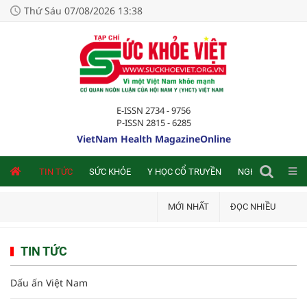
Thứ Sáu 07/08/2026 13:38
E-ISSN 2734 - 9756
P-ISSN 2815 - 6285
VietNam Health MagazineOnline
TIN TỨC
SỨC KHỎE
Y HỌC CỔ TRUYỀN
NGHIÊN CỨU TRA
MỚI NHẤT
ĐỌC NHIỀU
TIN TỨC
Dấu ấn Việt Nam