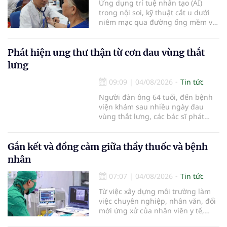
Ứng dụng trí tuệ nhân tạo (AI)
trong nội soi, kỹ thuật cắt u dưới
niêm mạc qua đường ống mềm và
các tiến bộ mới hướng tới "chữa
khỏi chức năng" bệnh viêm gan B
là những nội dung trọng tâm được
Phát hiện ung thư thận từ cơn đau vùng thắt
báo cáo tại Hội thảo khoa học cập
lưng
nhật chẩn đoán và điều trị bệnh lý
tiêu hóa - gan mật vừa diễn ra
09:09
|
04/08/2026
Tin tức
ngày 1/8 tại Bệnh viện Đại học
Người đàn ông 64 tuổi, đến bệnh
quốc tế Hồng Bàng.
viện khám sau nhiều ngày đau
vùng thắt lưng, các bác sĩ phát
hiện khối u thận phải kích thước
khoảng 3cm, nghi ngờ ung thư
biểu mô tế bào thận. Với khối u còn
Gắn kết và đồng cảm giữa thầy thuốc và bệnh
ở giai đoạn sớm, người bệnh được
nhân
chỉ định cắt bán phần thận phải
bằng phẫu thuật robot thay vì phải
07:07
|
04/08/2026
Tin tức
cắt bỏ toàn bộ quả thận như trước
Từ việc xây dựng môi trường làm
đây.
việc chuyên nghiệp, nhân văn, đổi
mới ứng xử của nhân viên y tế,
Bệnh viện đa khoa khu vực Phúc