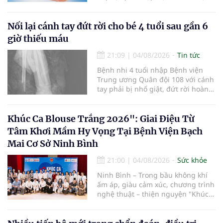
viện và các cơ quan liên quan để
mở rộng mạng lưới điều phối, tăng
cường truyền thông, hoàn thiện
Nối lại cánh tay đứt rời cho bé 4 tuổi sau gần 6
quy trình chuyên môn và hệ thống
giờ thiếu máu
pháp luật để thúc đẩy lĩnh vực
hiến và ghép mô tạng.
21:09
|
04/08/2026
Tin tức
Bệnh nhi 4 tuổi nhập Bệnh viện
Trung ương Quân đội 108 với cánh
tay phải bị nhổ giật, đứt rời hoàn
toàn do tai nạn giao thông. Dù
mạch máu, thần kinh bị tổn
thương nặng và thời gian thiếu
Khúc Ca Blouse Trắng 2026": Giai Điệu Từ
máu kéo dài, các bác sĩ đã tái lập
Tâm Khơi Mầm Hy Vọng Tại Bệnh Viện Bạch
tuần hoàn thành công sau ca vi
Mai Cơ Sở Ninh Bình
phẫu kéo dài 3 giờ.
21:00
|
04/08/2026
Sức khỏe
Ninh Bình – Trong bầu không khí
ấm áp, giàu cảm xúc, chương trình
nghệ thuật – thiện nguyện "Khúc
ca Blouse trắng" đã chính thức
khởi động hành trình năm 2026 với
điểm dừng chân đầu tiên tại Bệnh