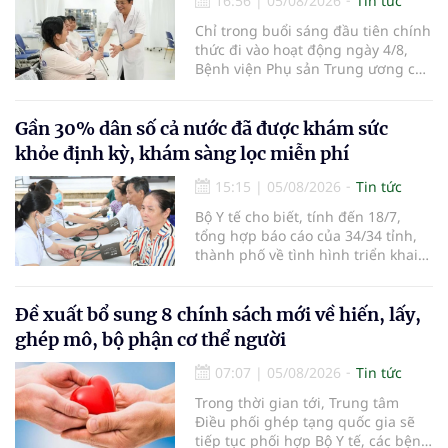
16:56
|
05/08/2026
Tin tức
Chỉ trong buổi sáng đầu tiên chính
thức đi vào hoạt động ngày 4/8,
Bệnh viện Phụ sản Trung ương cơ
sở 2 đã tiếp đón hơn 500 lượt
người đến khám, điều trị và đón
em bé đầu tiên chào đời.
Gần 30% dân số cả nước đã được khám sức
khỏe định kỳ, khám sàng lọc miễn phí
15:15
|
05/08/2026
Tin tức
Bộ Y tế cho biết, tính đến 18/7,
tổng hợp báo cáo của 34/34 tỉnh,
thành phố về tình hình triển khai
khám sức khỏe định kỳ, khám sàng
lọc miễn phí cho người dân, ghi
nhận 32.286.360 người, chiếm gần
Đề xuất bổ sung 8 chính sách mới về hiến, lấy,
30% dân số cả nước đã được khám
ghép mô, bộ phận cơ thể người
sức khỏe định kỳ năm nay.
07:07
|
05/08/2026
Tin tức
Trong thời gian tới, Trung tâm
Điều phối ghép tạng quốc gia sẽ
tiếp tục phối hợp Bộ Y tế, các bệnh