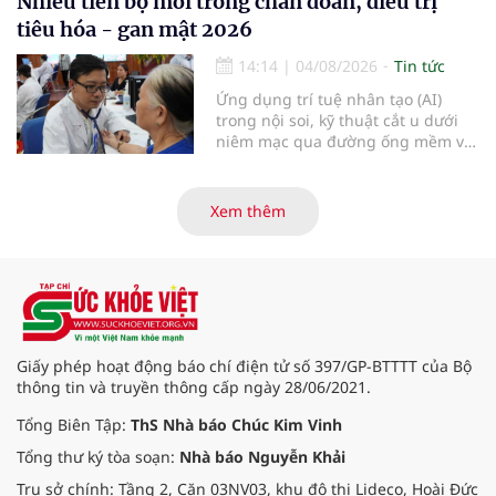
Nhiều tiến bộ mới trong chẩn đoán, điều trị
viện Bạch Mai cơ sở Ninh Bình.
tiêu hóa - gan mật 2026
14:14
|
04/08/2026
Tin tức
Ứng dụng trí tuệ nhân tạo (AI)
trong nội soi, kỹ thuật cắt u dưới
niêm mạc qua đường ống mềm và
các tiến bộ mới hướng tới "chữa
khỏi chức năng" bệnh viêm gan B
là những nội dung trọng tâm được
Xem thêm
báo cáo tại Hội thảo khoa học cập
nhật chẩn đoán và điều trị bệnh lý
tiêu hóa - gan mật vừa diễn ra
ngày 1/8 tại Bệnh viện Đại học
quốc tế Hồng Bàng.
Giấy phép hoạt động báo chí điện tử số 397/GP-BTTTT của Bộ
thông tin và truyền thông cấp ngày 28/06/2021.
Tổng Biên Tập:
ThS Nhà báo Chúc Kim Vinh
Tổng thư ký tòa soạn:
Nhà báo Nguyễn Khải
Trụ sở chính: Tầng 2, Căn 03NV03, khu đô thị Lideco, Hoài Đức