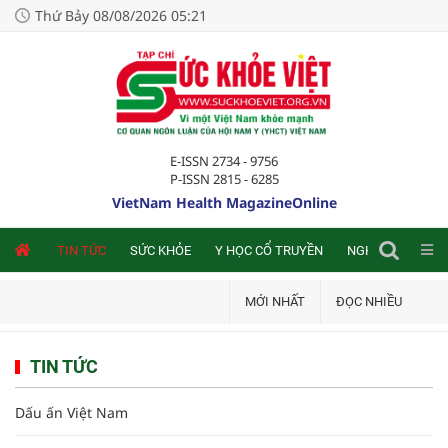
Thứ Bảy 08/08/2026 05:21
E-ISSN 2734 - 9756
P-ISSN 2815 - 6285
VietNam Health MagazineOnline
NLINE
TIN TỨC
SỨC KHỎE
Y HỌC CỔ TRUYỀN
NGHIÊN CỨU TRA
MỚI NHẤT
ĐỌC NHIỀU
TIN TỨC
Dấu ấn Việt Nam