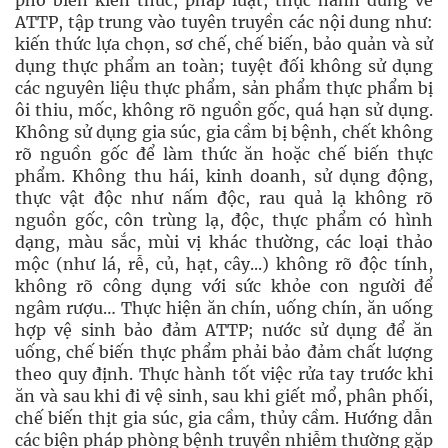
phổ biến kiến thức, pháp luật, thực hành đúng về
ATTP, tập trung vào tuyên truyền các nội dung như:
kiến thức lựa chọn, sơ chế, chế biến, bảo quản và sử
dụng thực phẩm an toàn; tuyệt đối không sử dụng
các nguyên liệu thực phẩm, sản phẩm thực phẩm bị
ôi thiu, mốc, không rõ nguồn gốc, quá hạn sử dụng.
Không sử dụng gia súc, gia cầm bị bệnh, chết không
rõ nguồn gốc để làm thức ăn hoặc chế biến thực
phẩm. Không thu hái, kinh doanh, sử dụng động,
thực vật độc như nấm độc, rau quả lạ không rõ
nguồn gốc, côn trùng lạ, độc, thực phẩm có hình
dạng, màu sắc, mùi vị khác thường, các loại thảo
mộc (như lá, rễ, củ, hạt, cây...) không rõ độc tính,
không rõ công dụng với sức khỏe con người để
ngâm rượu… Thực hiện ăn chín, uống chín, ăn uống
hợp vệ sinh bảo đảm ATTP; nước sử dụng để ăn
uống, chế biến thực phẩm phải bảo đảm chất lượng
theo quy định. Thực hành tốt việc rửa tay trước khi
ăn và sau khi đi vệ sinh, sau khi giết mổ, phân phối,
chế biến thịt gia súc, gia cầm, thủy cầm. Hướng dẫn
các biện pháp phòng bệnh truyền nhiễm thường gặp