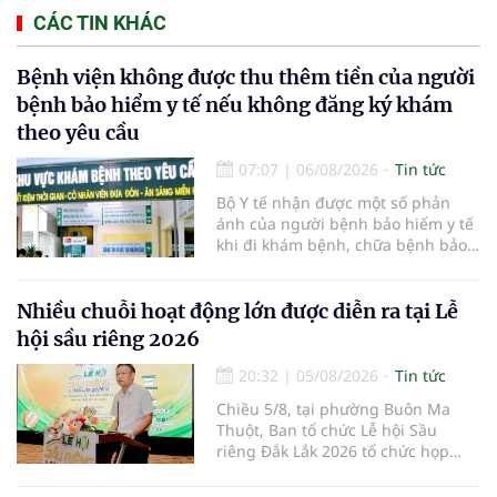
CÁC TIN KHÁC
Bệnh viện không được thu thêm tiền của người
bệnh bảo hiểm y tế nếu không đăng ký khám
theo yêu cầu
07:07
|
06/08/2026
Tin tức
Bộ Y tế nhận được một số phản
ánh của người bệnh bảo hiểm y tế
khi đi khám bệnh, chữa bệnh bảo
hiểm y tế đúng trình tự, thủ tục
quy định, không đăng ký khám
bệnh, chữa bệnh theo yêu cầu
Nhiều chuỗi hoạt động lớn được diễn ra tại Lễ
nhưng vẫn phải nộp thêm các chi
hội sầu riêng 2026
phí khám bệnh, chữa bệnh ngoài
phần cùng chi trả.
20:32
|
05/08/2026
Tin tức
Chiều 5/8, tại phường Buôn Ma
Thuột, Ban tổ chức Lễ hội Sầu
riêng Đắk Lắk 2026 tổ chức họp
báo thông tin về các hoạt động của
Lễ hội Sầu riêng Đắk Lắk 2026.Lễ