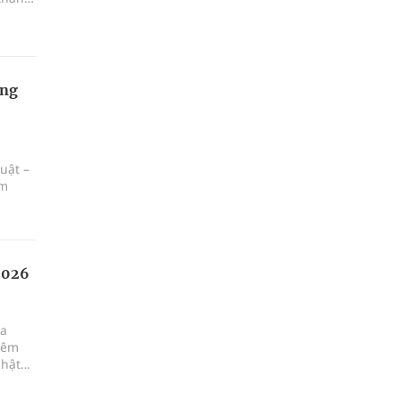
ọng
uật –
ăm
 2026
ua
iêm
nhật
h viện