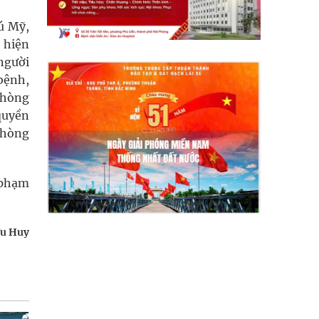
ú Mỹ,
c hiện
người
bệnh,
Phòng
quyền
phòng
 phạm
u Huy