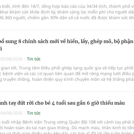
o biết, tính đến 18/7, tổng hợp báo cáo của 34/34 tỉnh, thành phố v
 khai khám sức khỏe định kỳ, khám sàng lọc miễn phí cho người dâ
86.360 người, chiếm gần 30% dân số cả nước đã được khám sức k
ăm nay.
bổ sung 8 chính sách mới về hiến, lấy, ghép mô, bộ phận
i
|
05/08/2026
Tin tức
 gian tới, Trung tâm Điều phối ghép tạng quốc gia sẽ tiếp tục phố
ác bệnh viện và các cơ quan liên quan để mở rộng mạng lưới điều 
g truyền thông, hoàn thiện quy trình chuyên môn và hệ thống phá
y lĩnh vực hiến và ghép mô tạng.
ánh tay đứt rời cho bé 4 tuổi sau gần 6 giờ thiếu máu
|
04/08/2026
Tin tức
 tuổi nhập Bệnh viện Trung ương Quân đội 108 với cánh tay phải 
rời hoàn toàn do tai nạn giao thông. Dù mạch máu, thần kinh bị tổn
g và thời gian thiếu máu kéo dài, các bác sĩ đã tái lập tuần hoàn