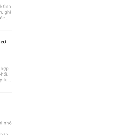
ề tình
n, ghi
hỏe
 cơ
i hợp
phối,
p luật
bị nhổ
 thành