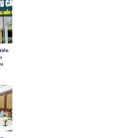
tiền
u
ầu