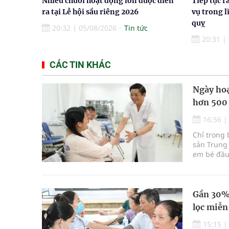
Nhiều chuỗi hoạt động lớn được diễn
Tiếp tục r
ra tại Lễ hội sầu riêng 2026
vụ trong l
quỵ
20:32
|
05/08/2026
Tin tức
20:31
|
CÁC TIN KHÁC
Ngày hoạ
hơn 500
16:56
Chỉ trong 
sản Trung 
em bé đầu 
Gần 30% 
lọc miễn
15:15