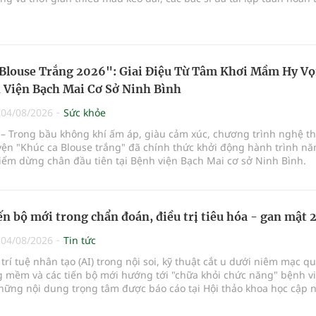
a vi phẫu kéo dài 3 giờ.
Blouse Trắng 2026": Giai Điệu Từ Tâm Khơi Mầm Hy V
 Viện Bạch Mai Cơ Sở Ninh Bình
|
04/08/2026
Sức khỏe
– Trong bầu không khí ấm áp, giàu cảm xúc, chương trình nghệ th
yện "Khúc ca Blouse trắng" đã chính thức khởi động hành trình n
iểm dừng chân đầu tiên tại Bệnh viện Bạch Mai cơ sở Ninh Bình.
ến bộ mới trong chẩn đoán, điều trị tiêu hóa - gan mật
|
04/08/2026
Tin tức
rí tuệ nhân tạo (AI) trong nội soi, kỹ thuật cắt u dưới niêm mạc q
 mềm và các tiến bộ mới hướng tới "chữa khỏi chức năng" bệnh v
hững nội dung trọng tâm được báo cáo tại Hội thảo khoa học cập 
và điều trị bệnh lý tiêu hóa - gan mật vừa diễn ra ngày 1/8 tại Bện
uốc tế Hồng Bàng.