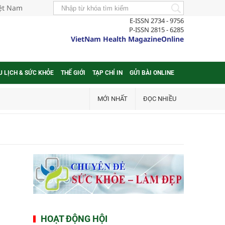
iệt Nam
E-ISSN 2734 - 9756
P-ISSN 2815 - 6285
VietNam Health MagazineOnline
U LỊCH & SỨC KHỎE
THẾ GIỚI
TẠP CHÍ IN
GỬI BÀI ONLINE
MỚI NHẤT
ĐỌC NHIỀU
HOẠT ĐỘNG HỘI