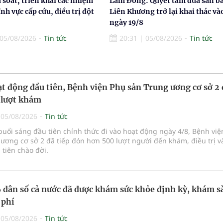
à soát, triển khai các nhiệm
Lâm Đồng: Quyết tâm đưa sân b
ĩnh vực cấp cứu, điều trị đột
Liên Khương trở lại khai thác và
ngày 19/8
05/08/2026
Tin tức
20:31
|
05/08/2026
Tin tức
t động đầu tiên, Bệnh viện Phụ sản Trung ương cơ sở 2
 lượt khám
|
05/08/2026
Tin tức
buổi sáng đầu tiên chính thức đi vào hoạt động ngày 4/8, Bệnh vi
ương cơ sở 2 đã tiếp đón hơn 500 lượt người đến khám, điều trị v
tiên chào đời.
dân số cả nước đã được khám sức khỏe định kỳ, khám s
 phí
|
05/08/2026
Tin tức