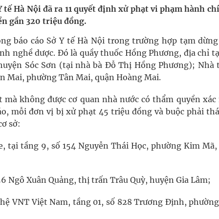
uồn lực cho môi trường và cộng đồng
 tế Hà Nội đã ra 11 quyết định xử phạt vi phạm hành ch
ền gần 320 triệu đồng.
ệnh bảo hiểm y tế nếu không đăng ký khám theo yêu
không báo cáo Sở Y tế Hà Nội trong trường hợp tạm dừng
ành nghề dược. Đó là quầy thuốc Hồng Phương, địa chỉ t
huyện Sóc Sơn (tại nhà bà Đỗ Thị Hồng Phương); Nhà 
ầm
ân Mai, phường Tân Mai, quận Hoàng Mai.
i sầu riêng 2026
iệt mà không được cơ quan nhà nước có thẩm quyền xác
o, mỗi đơn vị bị xử phạt 45 triệu đồng và buộc phải th
nh vực cấp cứu, điều trị đột quỵ
cơ sở:
ngừa ung thư
, tại tầng 9, số 154 Nguyễn Thái Học, phường Kim Mã,
6 Ngô Xuân Quảng, thị trấn Trâu Quỳ, huyện Gia Lâm;
ệ VNT Việt Nam, tầng 01, số 828 Trương Định, phường