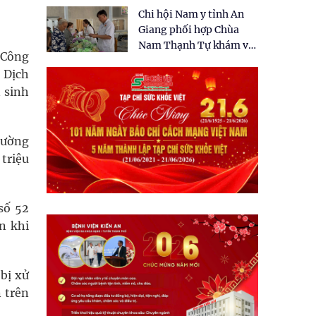
tặng quà cho 150 người
Chi hội Nam y tỉnh An
dân tại xã Tân Tập
Giang phối hợp Chùa
Nam Thạnh Tự khám và
i Công
cấp thuốc miễn phí cho
, Dịch
nhân dân
 sinh
hường
triệu
số 52
n khi
bị xử
 trên