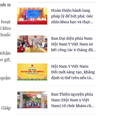
ính 11
Hoàn thiện hành lang
pháp lý để bứt phá: Góc
 hoạt
nhìn khoa học và thực
tiễn tại Tọa đàm " Đề
ại khu
xuất một số nội dung
thuốc
Ban Đại diện phía Nam
cho Luật Y dược cổ
Hội Nam Y Việt Nam sơ
truyền Việt Nam"
kết công tác 6 tháng đầu
 nhận
năm 2026
áo gỡ,
Hội Nam Y Việt Nam:
Đổi mới sáng tạo, khẳng
 quận
định vị thế trên nền tảng
y học cổ truyền và khoa
học hiện đại
Ban Thiện nguyện phía
Nam (Hội Nam y Việt
Nam) tổ chức khám chữa
 Giáp
bệnh y học cổ truyền và