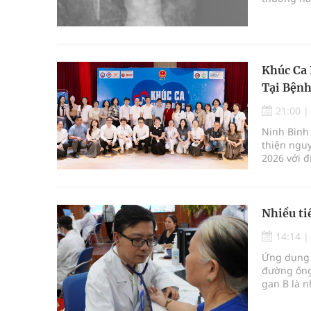
công sau c
Khúc Ca 
Tại Bệnh
21:00
Ninh Bình 
thiện ngu
2026 với đ
Nhiều ti
14:14
Ứng dụng t
đường ống
gan B là n
chẩn đoán 
Đại học q