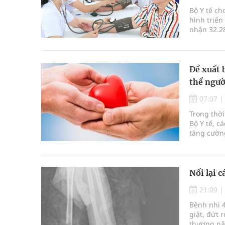
Bộ Y tế ch
hình triển
nhận 32.2
định kỳ n
Đề xuất 
thể ngườ
07:07
Trong thời
Bộ Y tế, c
tăng cườn
để thúc đẩ
Nối lại c
21:09
Bệnh nhi 4
giật, đứt 
thương nặn