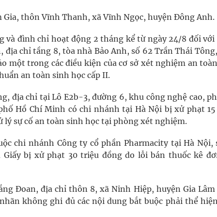
m Gia, thôn Vĩnh Thanh, xã Vĩnh Ngọc, huyện Đông Anh.
ng và đình chỉ hoạt động 2 tháng kể từ ngày 24/8 đối vớ
 địa chỉ tầng 8, tòa nhà Bảo Anh, số 62 Trần Thái Tông
o một trong các điều kiện của cơ sở xét nghiệm an toàn
chuẩn an toàn sinh học cấp II.
g, địa chỉ tại Lô E2b-3, đường 6, khu công nghệ cao, p
hố Hồ Chí Minh có chi nhánh tại Hà Nội bị xử phạt 15 
lý sự cố an toàn sinh học tại phòng xét nghiệm.
uộc chi nhánh Công ty cổ phần Pharmacity tại Hà Nội, 
 Giấy bị xử phạt 30 triệu đồng do lỗi bán thuốc kê đơ
ng Đoan, địa chỉ thôn 8, xã Ninh Hiệp, huyện Gia Lâm 
nhãn không ghi đủ các nội dung bắt buộc phải thể hiện