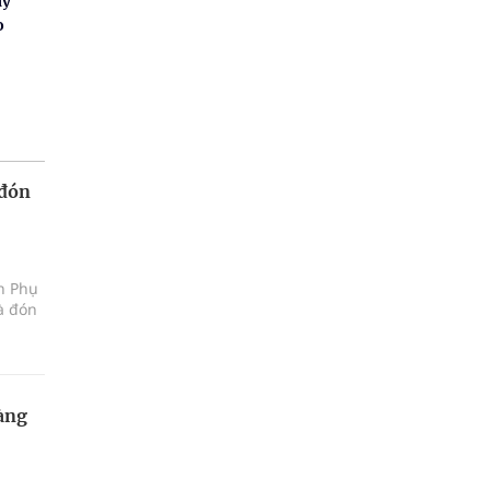
ay
o
 đón
ện Phụ
à đón
àng