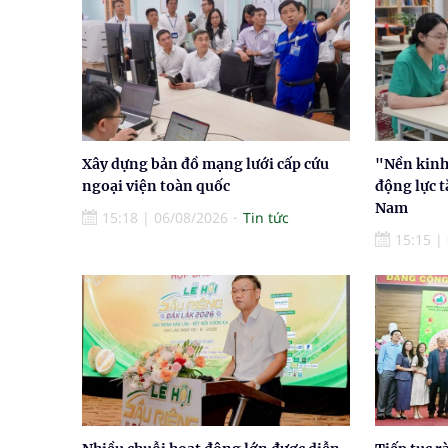
Xây dựng bản đồ mạng lưới cấp cứu
"Nền kinh 
ngoại viện toàn quốc
động lực t
Nam
15:18
|
06/08/2026
Tin tức
15:15
|