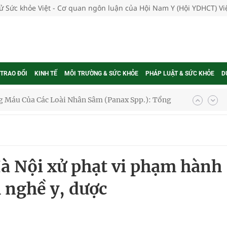
tử Sức khỏe Việt - Cơ quan ngôn luận của Hội Nam Y (Hội YDHCT) V
 TRAO ĐỔI
KINH TẾ
MÔI TRƯỜNG & SỨC KHỎE
PHÁP LUẬT & SỨC KHỎE
D
 Máu Của Các Loài Nhân Sâm (Panax Spp.): Tổng
oàn quốc
Hà Nội xử phạt vi phạm hành
g trưởng mới của Việt Nam
h nghề y, dược
phương hai cấp trong quản lý hoạt động nha khoa,