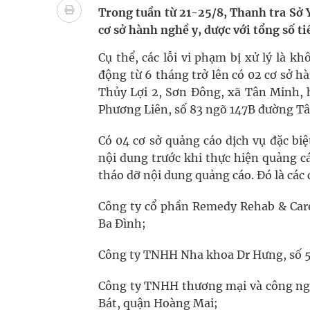
Không chỉ cắt tóc, Đông Tây Barbershop dành ng
Trong tuần từ 21-25/8, Thanh tra Sở Y
cơ sở hành nghề y, dược với tổng số ti
Bệnh viện không được thu thêm tiền của người b
Cụ thể, các lỗi vi phạm bị xử lý là 
cầu
động từ 6 tháng trở lên có 02 cơ sở h
Thủy Lợi 2, Sơn Đông, xã Tân Minh, 
Ung thư thận: Nguy hiểm vì tiến triển quá âm th
Phương Liên, số 83 ngõ 147B đường T
Nhiều chuỗi hoạt động lớn được diễn ra tại Lễ hộ
Có 04 cơ sở quảng cáo dịch vụ đặc b
nội dung trước khi thực hiện quảng cá
Tiếp tục rà soát, triển khai các nhiệm vụ trong lĩ
tháo dỡ nội dung quảng cáo. Đó là các 
Súp lơ xanh mang đến hy vọng mới trong phòng 
Công ty cổ phần Remedy Rehab & Care
Ba Đình;
Công ty TNHH Nha khoa Dr Hưng, số 5
Công ty TNHH thương mại và công ngh
Bát, quận Hoàng Mai;