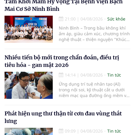
Tâm Khơi Mầm Hy Vọng Tại Bệnh Viện Bạch
tuần hoàn thành công sau ca vi
Mai Cơ Sở Ninh Bình
phẫu kéo dài 3 giờ.
21:00
|
04/08/2026
Sức khỏe
Ninh Bình – Trong bầu không khí
ấm áp, giàu cảm xúc, chương trình
nghệ thuật – thiện nguyện "Khúc
ca Blouse trắng" đã chính thức
khởi động hành trình năm 2026 với
điểm dừng chân đầu tiên tại Bệnh
Nhiều tiến bộ mới trong chẩn đoán, điều trị
viện Bạch Mai cơ sở Ninh Bình.
tiêu hóa - gan mật 2026
14:14
|
04/08/2026
Tin tức
Ứng dụng trí tuệ nhân tạo (AI)
trong nội soi, kỹ thuật cắt u dưới
niêm mạc qua đường ống mềm và
các tiến bộ mới hướng tới "chữa
khỏi chức năng" bệnh viêm gan B
là những nội dung trọng tâm được
Phát hiện ung thư thận từ cơn đau vùng thắt
báo cáo tại Hội thảo khoa học cập
lưng
nhật chẩn đoán và điều trị bệnh lý
tiêu hóa - gan mật vừa diễn ra
09:09
|
04/08/2026
Tin tức