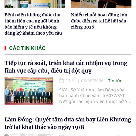
Bệnh viện không được thu
Nhiều chuỗi hoạt động lớn
thêm tiền của người bệnh
được diễn ra tại Lễ hội sầu
bảo hiểm y tế nếu không
riêng 2026
đăng ký khám theo yêu cầu
CÁC TIN KHÁC
Tiếp tục rà soát, triển khai các nhiệm vụ trong
lĩnh vực cấp cứu, điều trị đột quỵ
20:31
|
05/08/2026
Tin tức
SKV - Sở Y tế tỉnh Lâm Đồng vừa
ban hành Công văn số 6037/SYT-
NVY gửi các bệnh viện thuộc Sở Y
tế và các Trung tâm Y tế khu vực,
đặc khu trên địa bàn tỉnh về việc
tiếp tục rà soát, triển khai các
Lâm Đồng: Quyết tâm đưa sân bay Liên Khương
nhiệm vụ trong lĩnh vực cấp cứu,
trở lại khai thác vào ngày 19/8
điều trị đột quỵ.