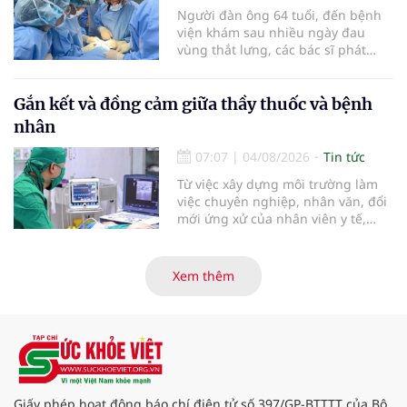
ngày 1/8 tại Bệnh viện Đại học
Người đàn ông 64 tuổi, đến bệnh
quốc tế Hồng Bàng.
viện khám sau nhiều ngày đau
vùng thắt lưng, các bác sĩ phát
hiện khối u thận phải kích thước
khoảng 3cm, nghi ngờ ung thư
biểu mô tế bào thận. Với khối u còn
Gắn kết và đồng cảm giữa thầy thuốc và bệnh
ở giai đoạn sớm, người bệnh được
nhân
chỉ định cắt bán phần thận phải
bằng phẫu thuật robot thay vì phải
07:07
|
04/08/2026
Tin tức
cắt bỏ toàn bộ quả thận như trước
Từ việc xây dựng môi trường làm
đây.
việc chuyên nghiệp, nhân văn, đổi
mới ứng xử của nhân viên y tế,
Bệnh viện đa khoa khu vực Phúc
Yên (tỉnh Phú Thọ) đã tạo nên sự
đồng cảm, gắn kết cao giữa thầy
Xem thêm
thuốc với bệnh nhân.
Giấy phép hoạt động báo chí điện tử số 397/GP-BTTTT của Bộ