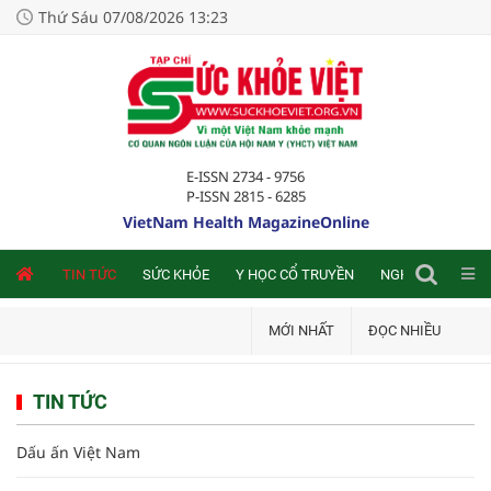
Thứ Sáu 07/08/2026 13:23
E-ISSN 2734 - 9756
P-ISSN 2815 - 6285
VietNam Health MagazineOnline
NLINE
TIN TỨC
SỨC KHỎE
Y HỌC CỔ TRUYỀN
NGHIÊN CỨU TRA
MỚI NHẤT
ĐỌC NHIỀU
TIN TỨC
Dấu ấn Việt Nam