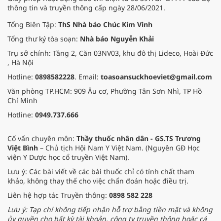
thông tin và truyền thông cấp ngày 28/06/2021.
Tổng Biên Tập:
ThS Nhà báo Chúc Kim Vinh
Tổng thư ký tòa soạn:
Nhà báo Nguyễn Khải
Trụ sở chính: Tầng 2, Căn 03NV03, khu đô thị Lideco, Hoài Đức
, Hà Nội
Hotline:
0898582228
. Email:
toasoansuckhoeviet@gmail.com
Văn phòng TP.HCM: 909 Âu cơ, Phường Tân Sơn Nhì, TP Hồ
Chí Minh
Hotline:
0949.737.666
Cố vấn chuyên môn:
Thầy thuốc nhân dân - GS.TS Trương
Việt Bình
– Chủ tịch Hội Nam Y Việt Nam. (Nguyên GĐ Học
viện Y Dược học cổ truyền Việt Nam).
Lưu ý: Các bài viết về các bài thuốc chỉ có tính chất tham
khảo, không thay thế cho việc chẩn đoán hoặc điều trị.
Liên hệ hợp tác Truyền thông:
0898 582 228
Lưu ý: Tạp chí không tiếp nhận hỗ trợ bằng tiền mặt và không
ủy quyền cho bất kỳ tài khoản, công ty truyền thông hoặc cá