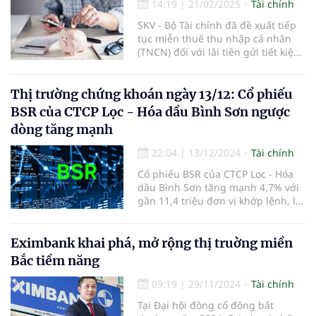
14:19
|
21/02/2025
Tài chính
SKV - Bộ Tài chính đã đề xuất tiếp
tục miễn thuế thu nhập cá nhân
(TNCN) đối với lãi tiền gửi tiết kiệm,
nhằm duy trì chính sách khuyến
khích người dân gửi tiết kiệm và hỗ
trợ nguồn vốn cho nền kinh tế.
Thị trường chứng khoán ngày 13/12: Cổ phiếu
BSR của CTCP Lọc - Hóa dầu Bình Sơn ngược
dòng tăng mạnh
22:04
|
13/12/2024
Tài chính
Cổ phiếu BSR của CTCP Lọc - Hóa
dầu Bình Sơn tăng mạnh 4,7% với
gần 11,4 triệu đơn vị khớp lệnh, là
điểm sáng của phiên.
Eximbank khai phá, mở rộng thị truờng miền
Bắc tiềm năng
09:19
|
29/11/2024
Tài chính
Tại Đại hội đồng cổ đông bất