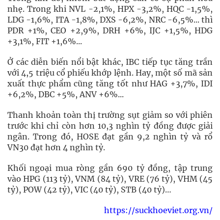
nhẹ. Trong khi NVL -2,1%, HPX -3,2%, HQC -1,5%,
LDG -1,6%, ITA -1,8%, DXS -6,2%, NRC -6,5%... thì
PDR +1%, CEO +2,9%, DRH +6%, IJC +1,5%, HDG
+3,1%, FIT +1,6%...
Ở các diễn biến nổi bật khác, IBC tiếp tục tăng trần
với 4,5 triệu cổ phiếu khớp lệnh. Hay, một số mã sản
xuất thực phẩm cũng tăng tốt như HAG +3,7%, IDI
+6,2%, DBC +5%, ANV +6%...
Thanh khoản toàn thị trường sụt giảm so với phiên
trước khi chỉ còn hơn 10,3 nghìn tỷ đồng được giải
ngân. Trong đó, HOSE đạt gần 9,2 nghìn tỷ và rổ
VN30 đạt hơn 4 nghìn tỷ.
Khối ngoại mua ròng gần 690 tỷ đồng, tập trung
vào HPG (113 tỷ), VNM (84 tỷ), VRE (76 tỷ), VHM (45
tỷ), POW (42 tỷ), VIC (40 tỷ), STB (40 tỷ)…
https://suckhoeviet.org.vn/