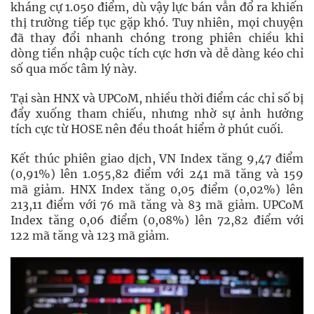
kháng cự 1.050 điểm, dù vậy lực bán vẫn đổ ra khiến
thị trường tiếp tục gặp khó. Tuy nhiên, mọi chuyện
đã thay đổi nhanh chóng trong phiên chiều khi
dòng tiền nhập cuộc tích cực hơn và dễ dàng kéo chỉ
số qua mốc tâm lý này.
Tại sàn HNX và UPCoM, nhiều thời điểm các chỉ số bị
đẩy xuống tham chiếu, nhưng nhờ sự ảnh hưởng
tích cực từ HOSE nên đều thoát hiểm ở phút cuối.
Kết thúc phiên giao dịch, VN Index tăng 9,47 điểm
(0,91%) lên 1.055,82 điểm với 241 mã tăng và 159
mã giảm. HNX Index tăng 0,05 điểm (0,02%) lên
213,11 điểm với 76 mã tăng và 83 mã giảm. UPCoM
Index tăng 0,06 điểm (0,08%) lên 72,82 điểm với
122 mã tăng và 123 mã giảm.