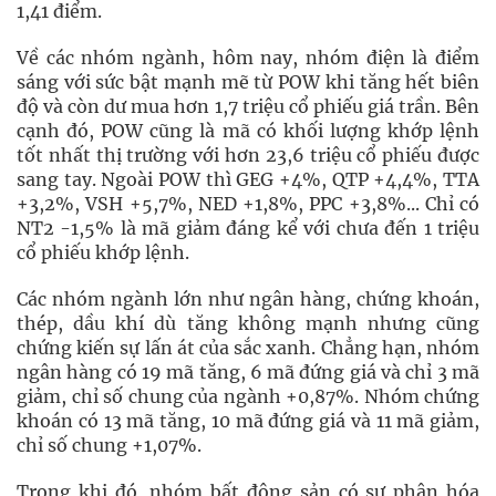
1,41 điểm.
Về các nhóm ngành, hôm nay, nhóm điện là điểm
sáng với sức bật mạnh mẽ từ POW khi tăng hết biên
độ và còn dư mua hơn 1,7 triệu cổ phiếu giá trần. Bên
cạnh đó, POW cũng là mã có khối lượng khớp lệnh
tốt nhất thị trường với hơn 23,6 triệu cổ phiếu được
sang tay. Ngoài POW thì GEG +4%, QTP +4,4%, TTA
+3,2%, VSH +5,7%, NED +1,8%, PPC +3,8%... Chỉ có
NT2 -1,5% là mã giảm đáng kể với chưa đến 1 triệu
cổ phiếu khớp lệnh.
Các nhóm ngành lớn như ngân hàng, chứng khoán,
thép, dầu khí dù tăng không mạnh nhưng cũng
chứng kiến sự lấn át của sắc xanh. Chẳng hạn, nhóm
ngân hàng có 19 mã tăng, 6 mã đứng giá và chỉ 3 mã
giảm, chỉ số chung của ngành +0,87%. Nhóm chứng
khoán có 13 mã tăng, 10 mã đứng giá và 11 mã giảm,
chỉ số chung +1,07%.
Trong khi đó, nhóm bất động sản có sự phân hóa