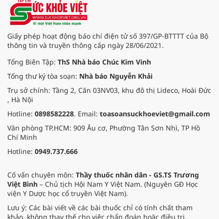
quả kinh doanh ấn tượng đã đưa
Techcombank trở thành ngân hàng
đầu tiên tại Việt Nam nhận hat-
trick giải thưởng danh giá “Ngân
Giấy phép hoạt động báo chí điện tử số 397/GP-BTTTT của Bộ
hàng tốt nhất Việt Nam” từ 3 tổ
thông tin và truyền thông cấp ngày 28/06/2021.
chức uy tín hàng đầu thế giới là
Euromoney, FinanceAsia và Global
Tổng Biên Tập:
ThS Nhà báo Chúc Kim Vinh
Finance.
Tổng thư ký tòa soạn:
Nhà báo Nguyễn Khải
Trụ sở chính: Tầng 2, Căn 03NV03, khu đô thị Lideco, Hoài Đức
, Hà Nội
Hotline:
0898582228
. Email:
toasoansuckhoeviet@gmail.com
Văn phòng TP.HCM: 909 Âu cơ, Phường Tân Sơn Nhì, TP Hồ
Chí Minh
Hotline:
0949.737.666
Cố vấn chuyên môn:
Thầy thuốc nhân dân - GS.TS Trương
Việt Bình
– Chủ tịch Hội Nam Y Việt Nam. (Nguyên GĐ Học
viện Y Dược học cổ truyền Việt Nam).
Lưu ý: Các bài viết về các bài thuốc chỉ có tính chất tham
khảo, không thay thế cho việc chẩn đoán hoặc điều trị.