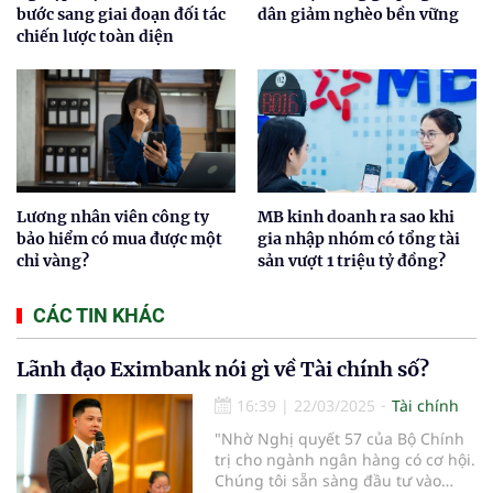
bước sang giai đoạn đối tác
dân giảm nghèo bền vững
chiến lược toàn diện
Lương nhân viên công ty
MB kinh doanh ra sao khi
bảo hiểm có mua được một
gia nhập nhóm có tổng tài
chỉ vàng?
sản vượt 1 triệu tỷ đồng?
CÁC TIN KHÁC
Lãnh đạo Eximbank nói gì về Tài chính số?
16:39
|
22/03/2025
Tài chính
"Nhờ Nghị quyết 57 của Bộ Chính
trị cho ngành ngân hàng có cơ hội.
Chúng tôi sẵn sàng đầu tư vào