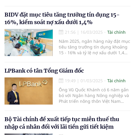
công nghệ, tài chính số, tài chính
hóa và AI" - ông Trần Anh Thắng,
thành viên HĐQT Ngân hàng TMCP
BIDV đặt mục tiêu tăng trưởng tín dụng 15-
Eximbank nhấn mạnh.
16%, kiểm soát nợ xấu dưới 1,4%
21:56
|
16/03/2025
Tài chính
Năm 2025, ngân hàng này đặt mục
tiêu tăng trưởng tín dụng khoảng
15 - 16% và tỷ lệ nợ xấu dưới 1,4%.
Ngân hàng cũng dự kiến tăng vốn
thông qua việc chi trả cổ tức bằng
cổ phiếu từ nguồn ợi nhuận sau
LPBank có tân Tổng Giám đốc
thuế, sau trích lập các quỹ năm
19:49
|
01/03/2025
Tài chính
2023.
Ông Vũ Quốc Khánh có 6 năm gắn
bó với Ngân hàng Nông nghiệp và
Phát triển nông thôn Việt Nam
(Agribank) và 17 năm công tác tại
LPBank.
Bộ Tài chính đề xuất tiếp tục miễn thuế thu
nhập cá nhân đối với lãi tiền gửi tiết kiệm