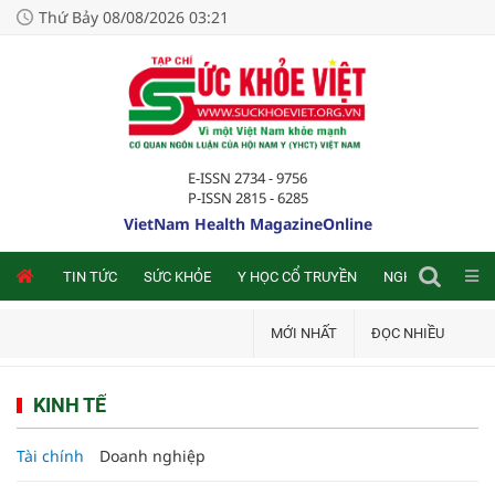
Thứ Bảy 08/08/2026 03:21
E-ISSN 2734 - 9756
P-ISSN 2815 - 6285
VietNam Health MagazineOnline
NLINE
TIN TỨC
SỨC KHỎE
Y HỌC CỔ TRUYỀN
NGHIÊN CỨU TRA
MỚI NHẤT
ĐỌC NHIỀU
KINH TẾ
Tài chính
Doanh nghiệp