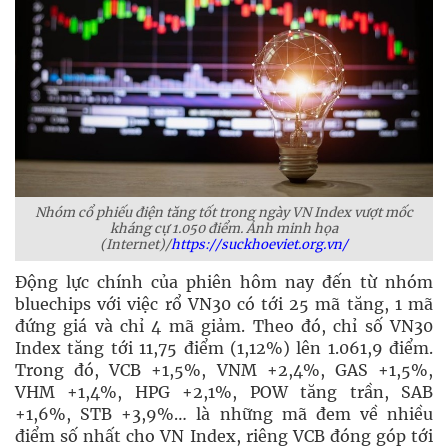
Nhóm cổ phiếu điện tăng tốt trong ngày VN Index vượt mốc
kháng cự 1.050 điểm. Ảnh minh họa
(Internet)/
https://suckhoeviet.org.vn/
Động lực chính của phiên hôm nay đến từ nhóm
bluechips với việc rổ VN30 có tới 25 mã tăng, 1 mã
đứng giá và chỉ 4 mã giảm. Theo đó, chỉ số VN30
Index tăng tới 11,75 điểm (1,12%) lên 1.061,9 điểm.
Trong đó, VCB +1,5%, VNM +2,4%, GAS +1,5%,
VHM +1,4%, HPG +2,1%, POW tăng trần, SAB
+1,6%, STB +3,9%… là những mã đem về nhiều
điểm số nhất cho VN Index, riêng VCB đóng góp tới