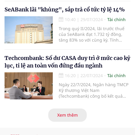
bán niên lên đến 8.165 tỷ đồng,
tăng 48,9% so với cùng kỳ. Các chỉ
SeABank lãi "khủng", sắp trả cổ tức tỷ lệ 14%
tiêu hiệu quả và an toàn hoạt động
10:40
|
29/07/2024
Tài chính
tiếp tục được nâng cao, khẳng
định hướng đi đúng của chiến
Trong quý II/2024, lãi trước thuế
lược phát triển bền vững.
của SeABank đạt 1.732 tỷ đồng,
tăng 83% so với cùng kỳ. Tính
chung 6 tháng đầu năm, SeABank
lãi trước thuế 3.238 tỷ đồng, tăng
61%. Ngoài ra, ngân hàng này
Techcombank: Số dư CASA duy trì ở mức cao kỷ
cũng chuẩn bị trả cổ tức cho cổ
lục, tỉ lệ an toàn vốn đứng đầu ngành
đông tỷ lệ gần 14%.
16:20
|
22/07/2024
Tài chính
Ngày 22/7/2024, Ngân hàng TMCP
Kỹ thương Việt Nam
(Techcombank) công bố kết quả
kinh doanh 6 tháng đầu năm 2024,
với kết quả ấn tượng ở những
hạng mục kinh doanh cốt lõi, với
Xem thêm
tổng thu nhập hoạt động và lợi
nhuận trước thuế tiếp tục tăng
hơn 30% so với cùng kỳ năm. Kết