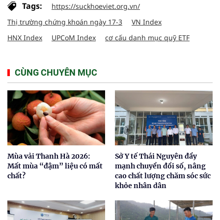
Tags:
https://suckhoeviet.org.vn/
Thị trường chứng khoán ngày 17-3
VN Index
HNX Index
UPCoM Index
cơ cấu danh mục quỹ ETF
CÙNG CHUYÊN MỤC
Mùa vải Thanh Hà 2026:
Sở Y tế Thái Nguyên đẩy
Mất mùa “đậm” liệu có mất
mạnh chuyển đổi số, nâng
chất?
cao chất lượng chăm sóc sức
khỏe nhân dân