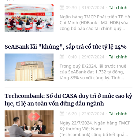
hài hòa lợi ích giữa ngân sách nhà
09:30
|
31/07/2024
Tài chính
nước, ngành sản xuất và người
tiêu dùng.
Ngân hàng TMCP Phát triển TP Hồ
Chí Minh (HDBank - Mã: HDB) vừa
công bố báo cáo tài chính quý
II/2024 với lợi nhuận trước thuế
bán niên lên đến 8.165 tỷ đồng,
tăng 48,9% so với cùng kỳ. Các chỉ
SeABank lãi "khủng", sắp trả cổ tức tỷ lệ 14%
tiêu hiệu quả và an toàn hoạt động
10:40
|
29/07/2024
Tài chính
tiếp tục được nâng cao, khẳng
định hướng đi đúng của chiến
Trong quý II/2024, lãi trước thuế
lược phát triển bền vững.
của SeABank đạt 1.732 tỷ đồng,
tăng 83% so với cùng kỳ. Tính
chung 6 tháng đầu năm, SeABank
lãi trước thuế 3.238 tỷ đồng, tăng
61%. Ngoài ra, ngân hàng này
Techcombank: Số dư CASA duy trì ở mức cao kỷ
cũng chuẩn bị trả cổ tức cho cổ
lục, tỉ lệ an toàn vốn đứng đầu ngành
đông tỷ lệ gần 14%.
16:20
|
22/07/2024
Tài chính
Ngày 22/7/2024, Ngân hàng TMCP
Kỹ thương Việt Nam
(Techcombank) công bố kết quả