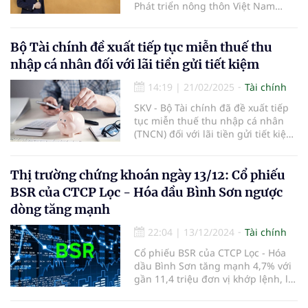
Phát triển nông thôn Việt Nam
(Agribank) và 17 năm công tác tại
LPBank.
Bộ Tài chính đề xuất tiếp tục miễn thuế thu
nhập cá nhân đối với lãi tiền gửi tiết kiệm
14:19
|
21/02/2025
Tài chính
SKV - Bộ Tài chính đã đề xuất tiếp
tục miễn thuế thu nhập cá nhân
(TNCN) đối với lãi tiền gửi tiết kiệm,
nhằm duy trì chính sách khuyến
khích người dân gửi tiết kiệm và hỗ
trợ nguồn vốn cho nền kinh tế.
Thị trường chứng khoán ngày 13/12: Cổ phiếu
BSR của CTCP Lọc - Hóa dầu Bình Sơn ngược
dòng tăng mạnh
22:04
|
13/12/2024
Tài chính
Cổ phiếu BSR của CTCP Lọc - Hóa
dầu Bình Sơn tăng mạnh 4,7% với
gần 11,4 triệu đơn vị khớp lệnh, là
điểm sáng của phiên.