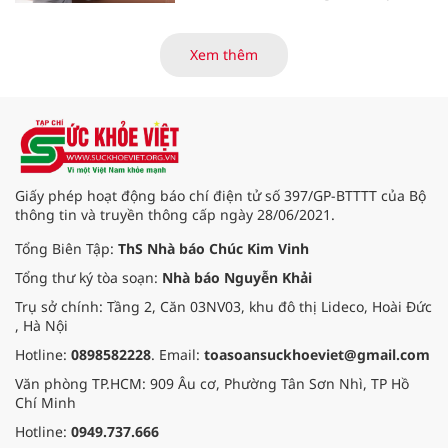
kinh doanh 6 tháng đầu năm 2024,
với kết quả ấn tượng ở những
hạng mục kinh doanh cốt lõi, với
Xem thêm
tổng thu nhập hoạt động và lợi
nhuận trước thuế tiếp tục tăng
hơn 30% so với cùng kỳ năm. Kết
quả kinh doanh ấn tượng đã đưa
Techcombank trở thành ngân hàng
đầu tiên tại Việt Nam nhận hat-
trick giải thưởng danh giá “Ngân
Giấy phép hoạt động báo chí điện tử số 397/GP-BTTTT của Bộ
hàng tốt nhất Việt Nam” từ 3 tổ
thông tin và truyền thông cấp ngày 28/06/2021.
chức uy tín hàng đầu thế giới là
Euromoney, FinanceAsia và Global
Tổng Biên Tập:
ThS Nhà báo Chúc Kim Vinh
Finance.
Tổng thư ký tòa soạn:
Nhà báo Nguyễn Khải
Trụ sở chính: Tầng 2, Căn 03NV03, khu đô thị Lideco, Hoài Đức
, Hà Nội
Hotline:
0898582228
. Email:
toasoansuckhoeviet@gmail.com
Văn phòng TP.HCM: 909 Âu cơ, Phường Tân Sơn Nhì, TP Hồ
Chí Minh
Hotline:
0949.737.666