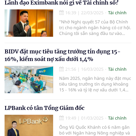
Lãnh đạo Eximbank nói gì về Tài chính số?
16:39
|
22/03/2025
Tài chính
"Nhờ Nghị quyết 57 của Bộ Chính
trị cho ngành ngân hàng có cơ hội.
Chúng tôi sẵn sàng đầu tư vào
công nghệ, tài chính số, tài chính
hóa và AI" - ông Trần Anh Thắng,
thành viên HĐQT Ngân hàng TMCP
BIDV đặt mục tiêu tăng trưởng tín dụng 15-
Eximbank nhấn mạnh.
16%, kiểm soát nợ xấu dưới 1,4%
21:56
|
16/03/2025
Tài chính
Năm 2025, ngân hàng này đặt mục
tiêu tăng trưởng tín dụng khoảng
15 - 16% và tỷ lệ nợ xấu dưới 1,4%.
Ngân hàng cũng dự kiến tăng vốn
thông qua việc chi trả cổ tức bằng
cổ phiếu từ nguồn ợi nhuận sau
LPBank có tân Tổng Giám đốc
thuế, sau trích lập các quỹ năm
19:49
|
01/03/2025
Tài chính
2023.
Ông Vũ Quốc Khánh có 6 năm gắn
bó với Ngân hàng Nông nghiệp và