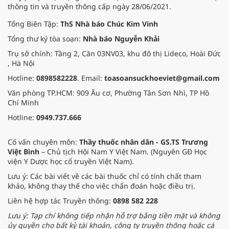
thông tin và truyền thông cấp ngày 28/06/2021.
chức uy tín hàng đầu thế giới là
Euromoney, FinanceAsia và Global
Tổng Biên Tập:
ThS Nhà báo Chúc Kim Vinh
Finance.
Tổng thư ký tòa soạn:
Nhà báo Nguyễn Khải
Trụ sở chính: Tầng 2, Căn 03NV03, khu đô thị Lideco, Hoài Đức
, Hà Nội
Hotline:
0898582228
. Email:
toasoansuckhoeviet@gmail.com
Văn phòng TP.HCM: 909 Âu cơ, Phường Tân Sơn Nhì, TP Hồ
Chí Minh
Hotline:
0949.737.666
Cố vấn chuyên môn:
Thầy thuốc nhân dân - GS.TS Trương
Việt Bình
– Chủ tịch Hội Nam Y Việt Nam. (Nguyên GĐ Học
viện Y Dược học cổ truyền Việt Nam).
Lưu ý: Các bài viết về các bài thuốc chỉ có tính chất tham
khảo, không thay thế cho việc chẩn đoán hoặc điều trị.
Liên hệ hợp tác Truyền thông:
0898 582 228
Lưu ý: Tạp chí không tiếp nhận hỗ trợ bằng tiền mặt và không
ủy quyền cho bất kỳ tài khoản, công ty truyền thông hoặc cá