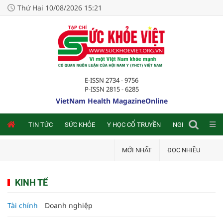
Thứ Hai 10/08/2026 15:21
E-ISSN 2734 - 9756
P-ISSN 2815 - 6285
VietNam Health MagazineOnline
NLINE
TIN TỨC
SỨC KHỎE
Y HỌC CỔ TRUYỀN
NGHIÊN CỨU TRA
MỚI NHẤT
ĐỌC NHIỀU
KINH TẾ
Tài chính
Doanh nghiệp