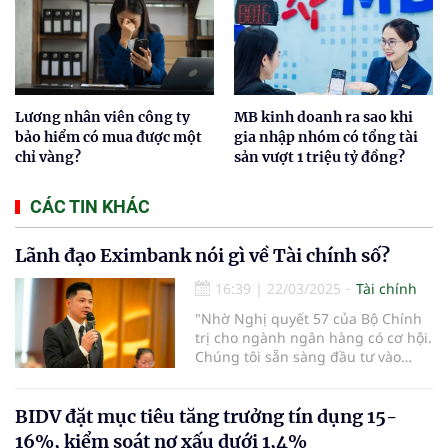
Lương nhân viên công ty
MB kinh doanh ra sao khi
bảo hiểm có mua được một
gia nhập nhóm có tổng tài
chỉ vàng?
sản vượt 1 triệu tỷ đồng?
CÁC TIN KHÁC
Lãnh đạo Eximbank nói gì về Tài chính số?
16:39
|
22/03/2025
Tài chính
"Nhờ Nghị quyết 57 của Bộ Chính
trị cho ngành ngân hàng có cơ hội.
Chúng tôi sẵn sàng đầu tư vào
công nghệ, tài chính số, tài chính
hóa và AI" - ông Trần Anh Thắng,
thành viên HĐQT Ngân hàng TMCP
BIDV đặt mục tiêu tăng trưởng tín dụng 15-
Eximbank nhấn mạnh.
16%, kiểm soát nợ xấu dưới 1,4%