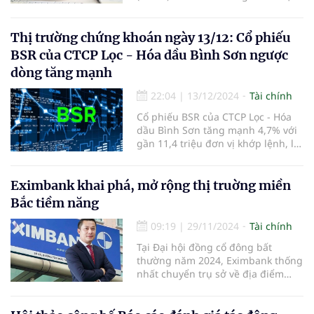
nhằm duy trì chính sách khuyến
khích người dân gửi tiết kiệm và hỗ
trợ nguồn vốn cho nền kinh tế.
Thị trường chứng khoán ngày 13/12: Cổ phiếu
BSR của CTCP Lọc - Hóa dầu Bình Sơn ngược
dòng tăng mạnh
22:04
|
13/12/2024
Tài chính
Cổ phiếu BSR của CTCP Lọc - Hóa
dầu Bình Sơn tăng mạnh 4,7% với
gần 11,4 triệu đơn vị khớp lệnh, là
điểm sáng của phiên.
Eximbank khai phá, mở rộng thị truờng miền
Bắc tiềm năng
09:19
|
29/11/2024
Tài chính
Tại Đại hội đồng cổ đông bất
thường năm 2024, Eximbank thống
nhất chuyển trụ sở về địa điểm
mới là số 27-29 Lý Thái Tổ, phường
Lý Thái Tổ, quận Hoàn Kiếm, TP Hà
Nội.