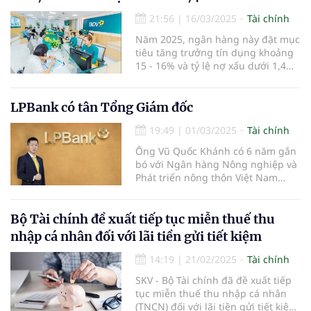
21:56
|
16/03/2025
Tài chính
Năm 2025, ngân hàng này đặt mục
tiêu tăng trưởng tín dụng khoảng
15 - 16% và tỷ lệ nợ xấu dưới 1,4%.
Ngân hàng cũng dự kiến tăng vốn
thông qua việc chi trả cổ tức bằng
cổ phiếu từ nguồn ợi nhuận sau
LPBank có tân Tổng Giám đốc
thuế, sau trích lập các quỹ năm
19:49
|
01/03/2025
Tài chính
2023.
Ông Vũ Quốc Khánh có 6 năm gắn
bó với Ngân hàng Nông nghiệp và
Phát triển nông thôn Việt Nam
(Agribank) và 17 năm công tác tại
LPBank.
Bộ Tài chính đề xuất tiếp tục miễn thuế thu
nhập cá nhân đối với lãi tiền gửi tiết kiệm
14:19
|
21/02/2025
Tài chính
SKV - Bộ Tài chính đã đề xuất tiếp
tục miễn thuế thu nhập cá nhân
(TNCN) đối với lãi tiền gửi tiết kiệm,