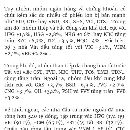
Tuy nhiên, nhóm ngân hàng và chứng khoán có
chút kém sắc do nhiều cổ phiếu lớn bị bán mạnh
như BID, CTG hay VND, SSI, SHS, VCI, CTS… Trong
khi đó, nhóm thép và bất động sản khá tích cực với
HPG +1,7%, HSG +2,8%, NKG +1,6% hay KBC tăng
trần, SZC +6,3%, TDC +3,5%, HQC +4%... Đặc biệt,
bộ 3 nhà Vin đều tăng tốt với VIC +3,1%, VHM
+2,1%, VRE +2,2%...
Trong khi đó, nhóm than tiếp đà thăng hoa từ trước
Tết với việc CST, TVD, NBC, THT, TC6, TMB, TDN…
cùng tăng trần. Ngoài ra, nhóm dầu khí cũng khá
tích cực với GAS +3,5%, BSR +6,9%, PVG +2,7%,
CNG +3,7%, OIL +3,2%, PSH và PVY tăng trần, PVB
+3,2%...
Về khối ngoại, các nhà đầu tư nước ngoài đã mua
ròng hơn 540 tỷ đồng, tập trung vào HPG (174 tỷ),
VIC (91 tỷ), HCM (65 tỷ), FRT (35 tỷ), SSI (32 tỷ)…
Chiều bán ròng tập trung vào VNM (-68 tỷ), CTG