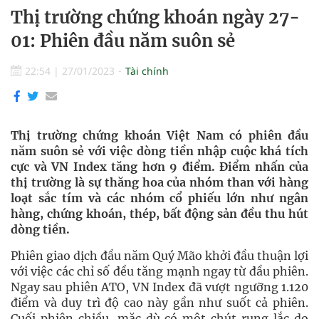
Thị trường chứng khoán ngày 27-
01: Phiên đầu năm suôn sẻ
22:54
|
27/01/2023
Tài chính
Thị trường chứng khoán Việt Nam có phiên đầu
năm suôn sẻ với việc dòng tiền nhập cuộc khá tích
cực và VN Index tăng hơn 9 điểm. Điểm nhấn của
thị trường là sự thăng hoa của nhóm than với hàng
loạt sắc tím và các nhóm cổ phiếu lớn như ngân
hàng, chứng khoán, thép, bất động sản đều thu hút
dòng tiền.
Phiên giao dịch đầu năm Quý Mão khởi đầu thuận lợi
với việc các chỉ số đều tăng mạnh ngay từ đầu phiên.
Ngay sau phiên ATO, VN Index đã vượt ngưỡng 1.120
điểm và duy trì độ cao này gần như suốt cả phiên.
Cuối phiên chiều, mặc dù có một chút rung lắc do