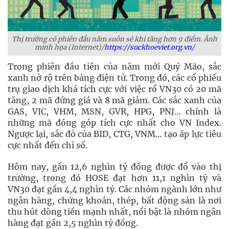
Thị trường có phiên đầu năm suôn sẻ khi tăng hơn 9 điểm. Ảnh
minh họa (Internet)/
https://suckhoeviet.org.vn/
Trong phiên đầu tiên của năm mới Quý Mão, sắc
xanh nở rộ trên bảng điện tử. Trong đó, các cổ phiếu
trụ giao dịch khá tích cực với việc rổ VN30 có 20 mã
tăng, 2 mã đứng giá và 8 mã giảm. Các sắc xanh của
GAS, VIC, VHM, MSN, GVR, HPG, PNJ… chính là
những mã đóng góp tích cực nhất cho VN Index.
Ngược lại, sắc đỏ của BID, CTG, VNM… tạo áp lực tiêu
cực nhất đến chỉ số.
Hôm nay, gần 12,6 nghìn tỷ đồng được đổ vào thị
trường, trong đó HOSE đạt hơn 11,1 nghìn tỷ và
VN30 đạt gần 4,4 nghìn tỷ. Các nhóm ngành lớn như
ngân hàng, chứng khoán, thép, bất động sản là nơi
thu hút dòng tiền mạnh nhất, nổi bật là nhóm ngân
hàng đạt gần 2,5 nghìn tỷ đồng.