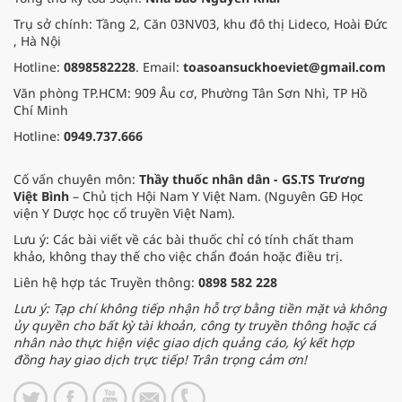
Trụ sở chính: Tầng 2, Căn 03NV03, khu đô thị Lideco, Hoài Đức
, Hà Nội
Hotline:
0898582228
. Email:
toasoansuckhoeviet@gmail.com
Văn phòng TP.HCM: 909 Âu cơ, Phường Tân Sơn Nhì, TP Hồ
Chí Minh
Hotline:
0949.737.666
Cố vấn chuyên môn:
Thầy thuốc nhân dân - GS.TS Trương
Việt Bình
– Chủ tịch Hội Nam Y Việt Nam. (Nguyên GĐ Học
viện Y Dược học cổ truyền Việt Nam).
Lưu ý: Các bài viết về các bài thuốc chỉ có tính chất tham
khảo, không thay thế cho việc chẩn đoán hoặc điều trị.
Liên hệ hợp tác Truyền thông:
0898 582 228
Lưu ý: Tạp chí không tiếp nhận hỗ trợ bằng tiền mặt và không
ủy quyền cho bất kỳ tài khoản, công ty truyền thông hoặc cá
nhân nào thực hiện việc giao dịch quảng cáo, ký kết hợp
đồng hay giao dịch trực tiếp! Trân trọng cảm ơn!