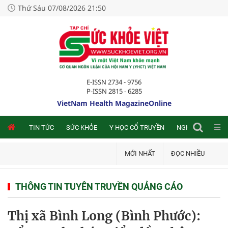
Thứ Sáu 07/08/2026 21:50
E-ISSN 2734 - 9756
P-ISSN 2815 - 6285
VietNam Health MagazineOnline
NLINE
TIN TỨC
SỨC KHỎE
Y HỌC CỔ TRUYỀN
NGHIÊN CỨU TRA
MỚI NHẤT
ĐỌC NHIỀU
THÔNG TIN TUYÊN TRUYỀN QUẢNG CÁO
Thị xã Bình Long (Bình Phước):