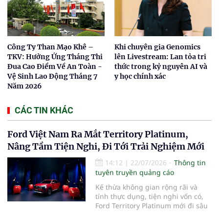
Công Ty Than Mạo Khê –
Khi chuyên gia Genomics
TKV: Hưởng Ứng Tháng Thi
lên Livestream: Lan tỏa tri
Đua Cao Điểm Về An Toàn -
thức trong kỷ nguyên AI và
Vệ Sinh Lao Động Tháng 7
y học chính xác
Năm 2026
CÁC TIN KHÁC
Ford Việt Nam Ra Mắt Territory Platinum,
Nâng Tầm Tiện Nghi, Đi Tới Trải Nghiệm Mới
14:12
|
22/07/2026
Thông tin
tuyên truyền quảng cáo
Kế thừa không gian rộng rãi và
tính thực dụng, tiện nghi vốn có,
Ford Territory Platinum mới đi sâu
vào thiết kế tinh tế với không gian