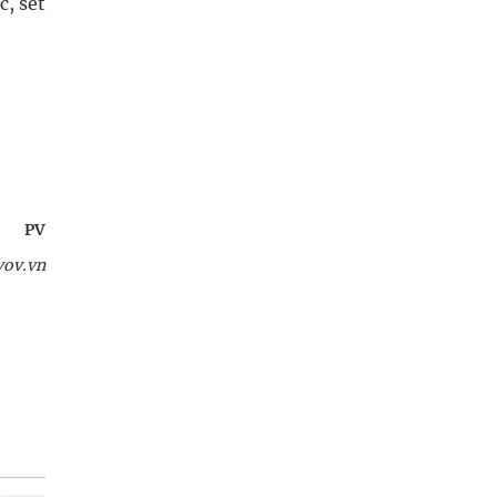
c, sét
PV
vov.vn