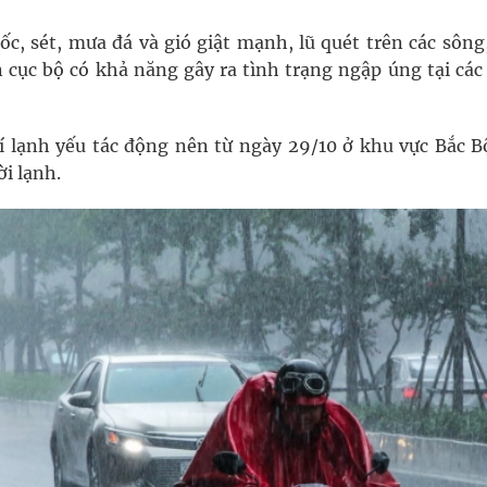
c, sét, mưa đá và gió giật mạnh, lũ quét trên các sông,
n cục bộ có khả năng gây ra tình trạng ngập úng tại cá
 lạnh yếu tác động nên từ ngày 29/10 ở khu vực Bắc Bộ
i lạnh.