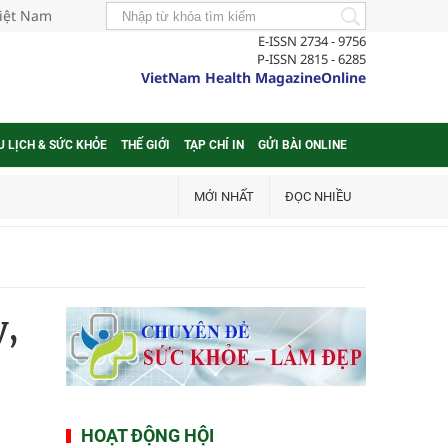
Việt Nam
E-ISSN 2734 - 9756
P-ISSN 2815 - 6285
VietNam Health MagazineOnline
U LỊCH & SỨC KHỎE
THẾ GIỚI
TẠP CHÍ IN
GỬI BÀI ONLINE
MỚI NHẤT
ĐỌC NHIỀU
y,
HOẠT ĐỘNG HỘI