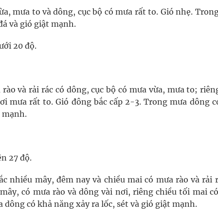
ừa, mưa to và dông, cục bộ có mưa rất to. Gió nhẹ. Tron
đá và gió giật mạnh.
ưới 20 độ.
rào và rải rác có dông, cục bộ có mưa vừa, mưa to; riên
nơi mưa rất to. Gió đông bắc cấp 2-3. Trong mưa dông c
ật mạnh.
ên 27 độ.
c nhiều mây, đêm nay và chiều mai có mưa rào và rải r
mây, có mưa rào và dông vài nơi, riêng chiều tối mai c
a dông có khả năng xảy ra lốc, sét và gió giật mạnh.