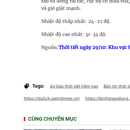
rào và dông rải rác, cục bộ có mưa vừa
và gió giật mạnh.
Nhiệt độ thấp nhất: 24-27 độ.
Nhiệt độ cao nhất: 31-34 độ.
Nguồn:
Thời tiết ngày 29/10: Khu vực
Tags:
dự báo thời tiết hôm nay
Bản tin thời t
https://dulich.petrotimes.vn/
https://kinhtexaydung.
CÙNG CHUYÊN MỤC