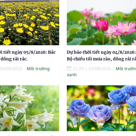
i tiết ngày 05/8/2026: Bắc
Dự báo thời tiết ngày 04/8/2026:
dông rải rác.
Bộ chiều tối mưa rào, dông rải rá
04/08/2026
Môi trường
21:29
|
03/08/2026
Môi trườ
xanh