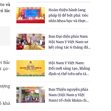
 to và
Hoàn thiện hành lang
ó lúc
pháp lý để bứt phá: Góc
nhìn khoa học và thực
tiễn tại Tọa đàm " Đề
xuất một số nội dung
Ban Đại diện phía Nam
cho Luật Y dược cổ
Hội Nam Y Việt Nam sơ
truyền Việt Nam"
kết công tác 6 tháng đầu
năm 2026
t Bắc
Hội Nam Y Việt Nam:
ừ 40-
Đổi mới sáng tạo, khẳng
định vị thế trên nền tảng
y học cổ truyền và khoa
học hiện đại
lượng
Ban Thiện nguyện phía
Nam (Hội Nam y Việt
Nam) tổ chức khám chữa
ó khả
bệnh y học cổ truyền và