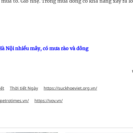
, mưa to. Gió nhẹ. Trong mưa dông có khả năng xảy ra lố
 Hà Nội nhiều mây, có mưa rào và dông
iết
Thời tiết Ngày
https://suckhoeviet.org.vn/
petrotimes.vn/
https://vov.vn/