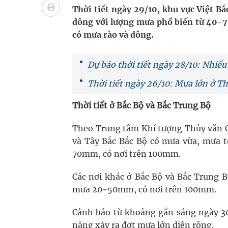
Nhiều chuỗi hoạt động lớn được diễn ra tại Lễ hộ
Thời tiết ngày 29/10, khu vực Việt Bắ
dông với lượng mưa phổ biến từ 40-7
Tiếp tục rà soát, triển khai các nhiệm vụ trong lĩ
có mưa rào và dông.
Lâm Đồng: Quyết tâm đưa sân bay Liên Khương trở
Dự báo thời tiết ngày 28/10: Nhiều
Pháp luật – Sức khỏe – Doanh nghiệp: Tìm giải 
Thời tiết ngày 26/10: Mưa lớn ở 
mại
Thời tiết ở Bắc Bộ và Bắc Trung Bộ
Xây dựng bản đồ mạng lưới cấp cứu ngoại viện t
Theo Trung tâm Khí tượng Thủy văn Qu
và Tây Bắc Bắc Bộ có mưa vừa, mưa t
"Nền kinh tế bạc" có thể trở thành động lực tăn
70mm, có nơi trên 100mm.
Các nơi khác ở Bắc Bộ và Bắc Trung B
mưa 20-50mm, có nơi trên 100mm.
Cảnh báo từ khoảng gần sáng ngày 30
năng xảy ra đợt mưa lớn diện rộng.