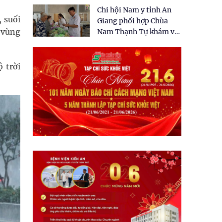
tặng quà cho 150 người
Chi hội Nam y tỉnh An
dân tại xã Tân Tập
 suối
Giang phối hợp Chùa
c vùng
Nam Thạnh Tự khám và
cấp thuốc miễn phí cho
nhân dân
 trời