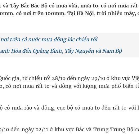
i sầu riêng 2026
c và Tây Bắc Bắc Bộ có mưa vừa, mưa to, có nơi mưa rất
0mm, có nơi trên 100mm. Tại Hà Nội, trời nhiều mây, c
nh vực cấp cứu, điều trị đột quỵ
 lại khai thác vào ngày 19/8
 nơi trên cả nước mưa dông lúc chiều tối
pháp tăng cường chống hàng giả và gian lận thương
Thanh Hóa đến Quảng Bình, Tây Nguyên và Nam Bộ
oàn quốc
ốc gia, từ chiều tối 28/10 đến ngày 29/10 ở khu vực Việ
o, có nơi mưa rất to và dông với lượng mưa phổ biến t
g trưởng mới của Việt Nam
ộ có mưa rào và dông, cục bộ có mưa to đến rất to với 
/10 đến ngày 02/11 ở khu vực Bắc và Trung Trung Bộ c