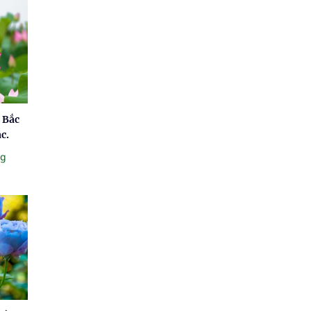
 Bắc
c.
ng