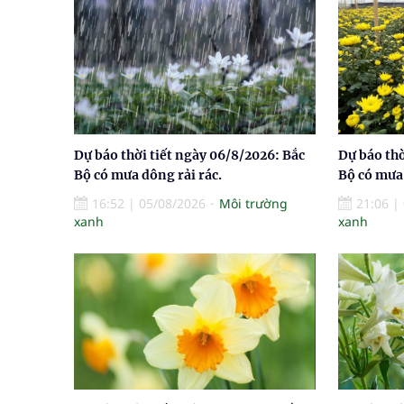
Dự báo thời tiết ngày 06/8/2026: Bắc
Dự báo thờ
Bộ có mưa dông rải rác.
Bộ có mưa 
16:52
|
05/08/2026
Môi trường
21:06
|
xanh
xanh