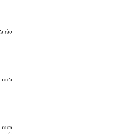
a rào
g mưa
ó mưa