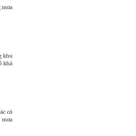
g mưa
g khu
ó khả
ác có
ó mưa