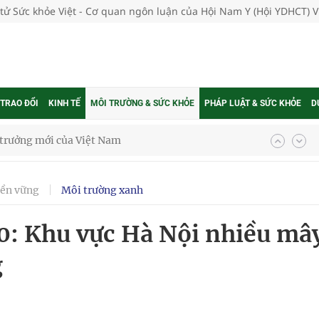
 tử Sức khỏe Việt - Cơ quan ngôn luận của Hội Nam Y (Hội YDHCT) 
 TRAO ĐỔI
KINH TẾ
MÔI TRƯỜNG & SỨC KHỎE
PHÁP LUẬT & SỨC KHỎE
D
phương hai cấp trong quản lý hoạt động nha khoa,
bền vững
Môi trường xanh
uồn lực cho môi trường và cộng đồng
10: Khu vực Hà Nội nhiều mâ
ệnh bảo hiểm y tế nếu không đăng ký khám theo yêu
g
ầm