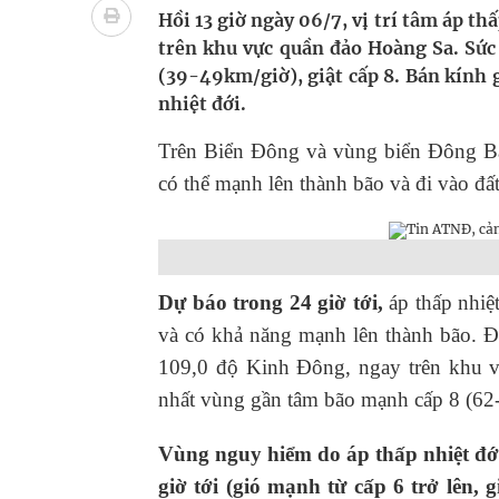
Nhiều lợi thế để nâng chất lượng y tế
Hồi 13 giờ ngày 06/7, vị trí tâm áp th
trên khu vực quần đảo Hoàng Sa. 
Vương Thành Công: Khi việc học bắt đầu từ trải 
(39-49km/giờ), giật cấp 8. Bán kính g
nhiệt đới.
Tầm soát sớm ung thư vú giúp cứu sống hàng ng
Trên Biển Đông và vùng biển Đông Bắ
có thể mạnh lên thành bão và đi vào đấ
Dự báo trong 24 giờ tới,
áp thấp nhi
và có khả năng mạnh lên thành bão. Đ
109,0 độ Kinh Đông, ngay trên khu vư
nhất vùng gần tâm bão mạnh cấp 8 (6
Vùng nguy hiểm do áp thấp nhiệt đớ
giờ tới (gió mạnh từ cấp 6 trở lên, g