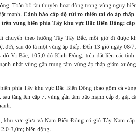
ông. Toàn bộ tàu thuyền hoạt động trong vùng nguy hiể
giật mạnh.
Cảnh báo cấp độ rủi ro thiên tai do áp thấp 
o trên vùng biển phía Tây khu vực Bắc Biển Đông: cấp
 di chuyển theo hướng Tây Tây Bắc, mỗi giờ đi được kh
̣t đới, sau đó là một vùng áp thấp. Đến 13 giờ ngày 08/7, 
 độ Vĩ Bắc; 105,0 độ Kinh Đông, trên đất liền các tỉnh
mạnh nhất vùng gần trung tâm vùng áp thấp giảm xuống
iển phía Tây khu vực Bắc Biển Đông (bao gồm cả vùng
sau tăng lên cấp 7, vùng gần tâm bão mạnh cấp 8, giật c
ạnh.
khu vực giữa và Nam Biển Đông có gió Tây Nam cấp 
ừ 2,0-3,0m; biển động.