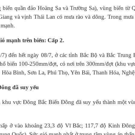
iển quần đảo Hoàng Sa và Trường Sa), vùng biển từ Q
 Giang và vịnh Thái Lan có mưa rào và dông. Trong mưa
t mạnh.
gió mạnh trên biển: Cấp 2.
/7) đến hết ngày 08/7, ở các tỉnh Bắc Bộ và Bắc Trung B
a phổ biến 100-250mm/đợt, có nơi trên 300mm/đợt (khu vư
Bộ, Hòa Bình, Sơn La, Phú Thọ, Yên Bái, Thanh Hóa, Nghê
ông đã suy yếu
rên khu vực Đông Bắc Biển Đông đã suy yếu thành một v
 thấp ở vào khoảng 23,3 độ Vĩ Bắc; 117,7 độ Kinh Đông,
 (Trung Quốc). Sức gió mạnh nhất ở trung tâm vùng áp thấ