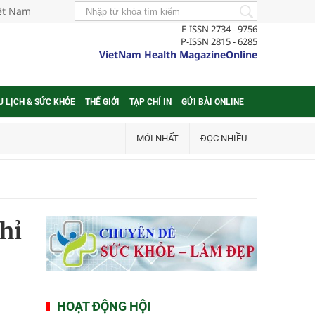
iệt Nam
E-ISSN 2734 - 9756
P-ISSN 2815 - 6285
VietNam Health MagazineOnline
U LỊCH & SỨC KHỎE
THẾ GIỚI
TẠP CHÍ IN
GỬI BÀI ONLINE
MỚI NHẤT
ĐỌC NHIỀU
hỉ
HOẠT ĐỘNG HỘI