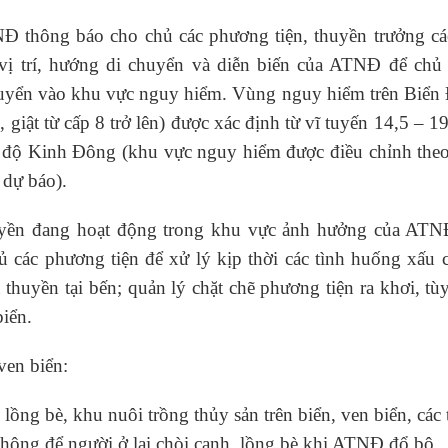
NĐ thông báo cho chủ các phương tiện, thuyền trưởng các
 vị trí, hướng di chuyển và diễn biến của ATNĐ để chủ
chuyển vào khu vực nguy hiểm. Vùng nguy hiểm trên Biển
, giật từ cấp 8 trở lên) được xác định từ vĩ tuyến 14,5 – 1
5 độ Kinh Đông (khu vực nguy hiểm được điều chỉnh theo
 dự báo).
uyền đang hoạt động trong khu vực ảnh hưởng của ATN
ủ các phương tiện để xử lý kịp thời các tình huống xấu 
 thuyền tại bến; quản lý chặt chẽ phương tiện ra khơi, tù
iển.
ven biển:
lồng bè, khu nuôi trồng thủy sản trên biển, ven biển, các
không để người ở lại chòi canh, lồng bè khi ATNĐ đổ bộ.