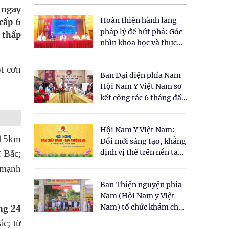
, ngay
Hoàn thiện hành lang
cấp 6
pháp lý để bứt phá: Góc
 thấp
nhìn khoa học và thực
tiễn tại Tọa đàm " Đề
xuất một số nội dung
t cơn
Ban Đại diện phía Nam
cho Luật Y dược cổ
Hội Nam Y Việt Nam sơ
truyền Việt Nam"
kết công tác 6 tháng đầu
năm 2026
Hội Nam Y Việt Nam:
0-15km
Đổi mới sáng tạo, khẳng
định vị thế trên nền tảng
ĩ Bắc;
y học cổ truyền và khoa
 mạnh
học hiện đại
Ban Thiện nguyện phía
Nam (Hội Nam y Việt
Nam) tổ chức khám chữa
ong 24
bệnh y học cổ truyền và
ắc; từ