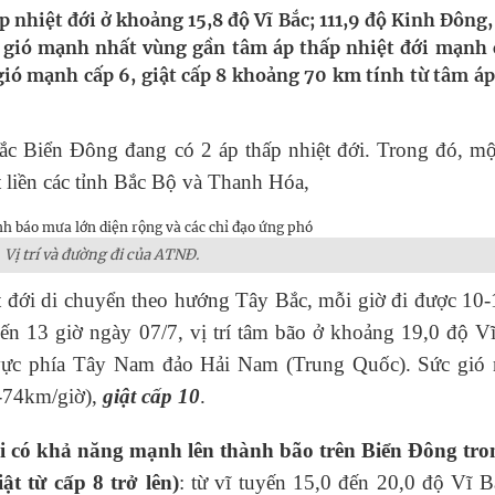
ấp nhiệt đới ở khoảng 15,8 độ Vĩ Bắc; 111,9 độ Kinh Đông
Sức gió mạnh nhất vùng gần tâm áp thấp nhiệt đới mạnh 
nghiệm thực tế
ió mạnh cấp 6, giật cấp 8 khoảng 70 km tính từ tâm áp
hìn phụ nữ mỗi năm
c Biển Đông đang có 2 áp thấp nhiệt đới. Trong đó, mộ
t liền các tỉnh Bắc Bộ và Thanh Hóa,
Vị trí và đường đi của ATNĐ.
ệt đới di chuyển theo hướng Tây Bắc, mỗi giờ đi được 1
ến 13 giờ ngày 07/7, vị trí tâm bão ở khoảng 19,0 độ V
̣c phía Tây Nam đảo Hải Nam (Trung Quốc). Sức gió
2-74km/giờ),
giật cấp 10
.
i có khả năng mạnh lên thành bão trên Biển Đông tr
iật từ cấp 8 trở lên)
: từ vĩ tuyến 15,0 đến 20,0 độ Vĩ B