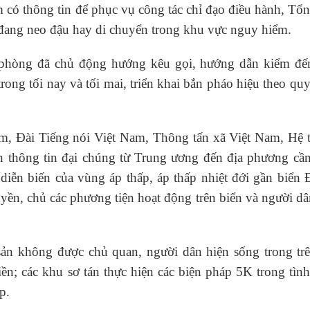
m có thông tin để phục vụ công tác chỉ đạo điều hành, Tổ
 đang neo đậu hay di chuyển trong khu vực nguy hiểm.
phòng đã chủ động hướng kêu gọi, hướng dẫn kiểm đế
ong tối nay và tối mai, triển khai bắn pháo hiệu theo qu
m, Đài Tiếng nói Việt Nam, Thông tấn xã Việt Nam, Hệ 
an thông tin đại chúng từ Trung ương đến địa phương cần
diễn biến của vùng áp thấp, áp thấp nhiệt đới gần biển
ền, chủ các phương tiện hoạt động trên biển và người dâ
 sản không được chủ quan, người dân hiện sống trong trê
liền; các khu sơ tán thực hiện các biện pháp 5K trong tìn
p.