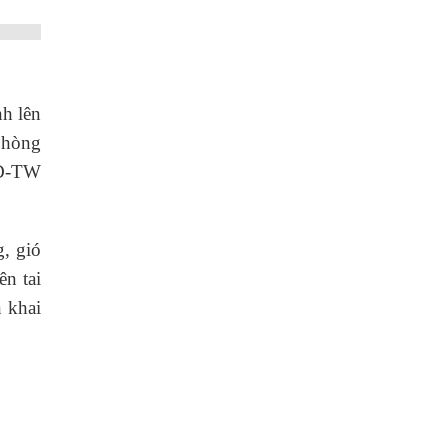
nh lên
phòng
CĐ-TW
, gió
n tai
 khai