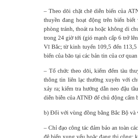
– Theo dõi chặt chẽ diễn biến của AT
thuyền đang hoạt động trên biển biết
phòng tránh, thoát ra hoặc không di 
trong 24 giờ tới (gió mạnh cấp 6 trở lên
Vĩ Bắc; từ kinh tuyến 109,5 đến 113,
biến của bão tại các bản tin của cơ quan
– Tổ chức theo dõi, kiểm đếm tàu th
thông tin liên lạc thường xuyên với ch
xảy ra; kiểm tra hướng dẫn neo đậu tầu
diễn biễn của ATNĐ để chủ động cấm b
b) Đối với vùng đồng bằng Bắc Bộ và 
– Chỉ đạo công tác đảm bảo an toàn các 
đê biển xung yếu hoặc đang thi công; 