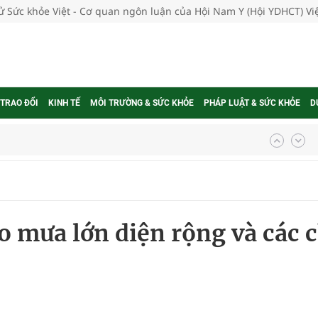
tử Sức khỏe Việt - Cơ quan ngôn luận của Hội Nam Y (Hội YDHCT) V
 TRAO ĐỔI
KINH TẾ
MÔI TRƯỜNG & SỨC KHỎE
PHÁP LUẬT & SỨC KHỎE
D
ợng thuốc
g, nhiệt độ cao nhất 35 độ
 mưa lớn diện rộng và các c
kỳ, khám sàng lọc cho người dân
ông cực hiệu quả
 chuyên gia