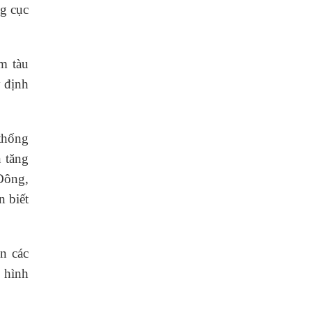
ng cục
m tàu
y định
thống
 tăng
 Đông,
n biết
n các
h hình