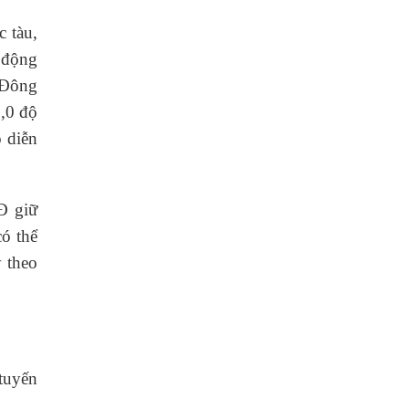
 tàu,
 động
 Đông
9,0 độ
 diễn
Đ giữ
có thể
y theo
 tuyến