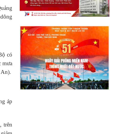
uảng
 dông
ộ có
̣c mưa
̣ An).
ùng áp
 trên
p giảm