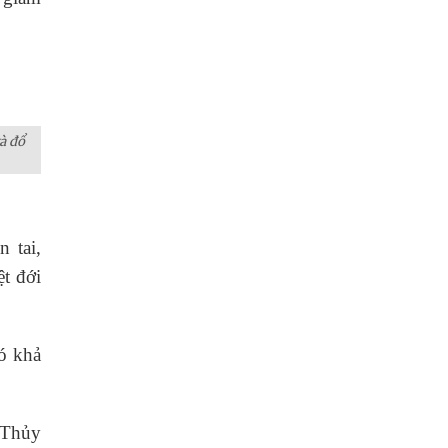
à đổ
 tai,
t đới
có khả
g Thủy