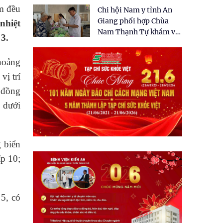
tặng quà cho 150 người
m đều
Chi hội Nam y tỉnh An
dân tại xã Tân Tập
Giang phối hợp Chùa
nhiệt
Nam Thạnh Tự khám và
 3.
cấp thuốc miễn phí cho
nhân dân
oảng
vị trí
 đồng
 dưới
 biển
ấp 10;
5, có