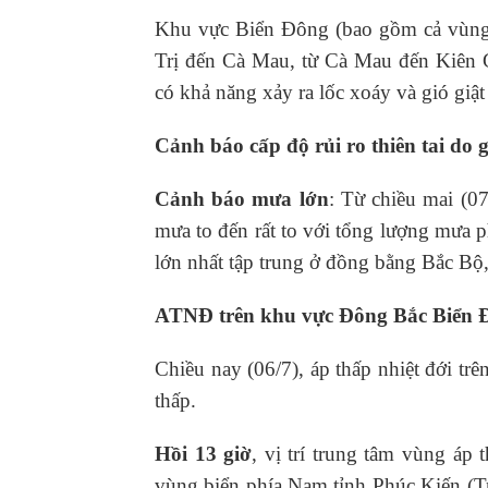
Khu vực Biển Đông (bao gồm cả vùng b
Trị đến Cà Mau, từ Cà Mau đến Kiên
có khả năng xảy ra lốc xoáy và gió giậ
Cảnh báo cấp độ rủi ro thiên tai do 
Cảnh báo mưa lớn
: Từ chiều mai (07
mưa to đến rất to với tổng lượng mư
lớn nhất tập trung ở đồng bằng Bắc 
ATNĐ trên khu vực Đông Bắc Biển Đ
Chiều nay (06/7), áp thấp nhiệt đới t
thấp.
Hồi 13 giờ
, vị trí trung tâm vùng áp
vùng biển phía Nam tỉnh Phúc Kiến