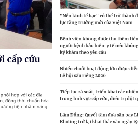
i sầu riêng 2026
"Nền kinh tế bạc" có thể trở thành 
nh vực cấp cứu, điều trị đột quỵ
lực tăng trưởng mới của Việt Nam
 lại khai thác vào ngày 19/8
Bệnh viện không được thu thêm tiền
pháp tăng cường chống hàng giả và gian lận thương
người bệnh bảo hiểm y tế nếu khôn
ký khám theo yêu cầu
i cấp cứu
Nhiều chuỗi hoạt động lớn được diễn
oàn quốc
Lễ hội sầu riêng 2026
g trưởng mới của Việt Nam
Tiếp tục rà soát, triển khai các nhiệ
 phối hợp với các địa
trong lĩnh vực cấp cứu, điều trị đột 
n, đồng thời chuẩn hóa
 phương tiện nhằm nâng
Lâm Đồng: Quyết tâm đưa sân bay L
Khương trở lại khai thác vào ngày 19