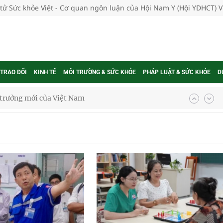
 tử Sức khỏe Việt - Cơ quan ngôn luận của Hội Nam Y (Hội YDHCT) 
 TRAO ĐỔI
KINH TẾ
MÔI TRƯỜNG & SỨC KHỎE
PHÁP LUẬT & SỨC KHỎE
D
phương hai cấp trong quản lý hoạt động nha khoa,
uồn lực cho môi trường và cộng đồng
ệnh bảo hiểm y tế nếu không đăng ký khám theo yêu
ầm