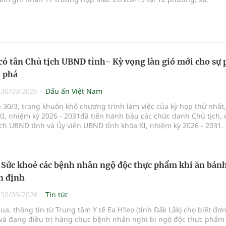
có tân Chủ tịch UBND tỉnh- Kỳ vọng làn gió mới cho sự 
t phá
|
30/03/2026
Dấu ấn Việt Nam
 30/3, trong khuôn khổ chương trình làm việc của kỳ họp thứ nhấ
XI, nhiệm kỳ 2026 - 2031đã tiến hành bầu các chức danh Chủ tịch, 
ch UBND tỉnh và Ủy viên UBND tỉnh khóa XI, nhiệm kỳ 2026 - 2031.
 Sức khoẻ các bệnh nhân ngộ độc thực phẩm khi ăn bán
n định
|
30/03/2026
Tin tức
ua, thông tin từ Trung tâm Y tế Ea H'leo (tỉnh Đắk Lắk) cho biết đơn
 và đang điều trị hàng chục bệnh nhân nghi bị ngộ độc thực phẩm