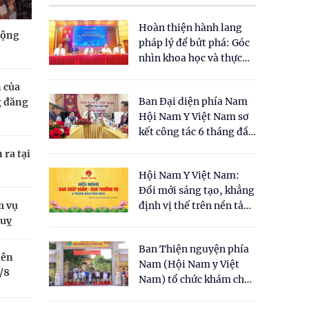
Hoàn thiện hành lang
động
pháp lý để bứt phá: Góc
nhìn khoa học và thực
tiễn tại Tọa đàm " Đề
 của
xuất một số nội dung
Ban Đại diện phía Nam
g đăng
cho Luật Y dược cổ
Hội Nam Y Việt Nam sơ
truyền Việt Nam"
kết công tác 6 tháng đầu
năm 2026
 ra tại
Hội Nam Y Việt Nam:
Đổi mới sáng tạo, khẳng
m vụ
định vị thế trên nền tảng
quỵ
y học cổ truyền và khoa
học hiện đại
Ban Thiện nguyện phía
iên
Nam (Hội Nam y Việt
/8
Nam) tổ chức khám chữa
bệnh y học cổ truyền và