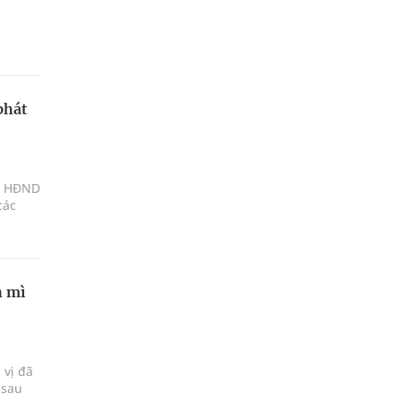
phát
t, HĐND
các
h mì
 vị đã
 sau