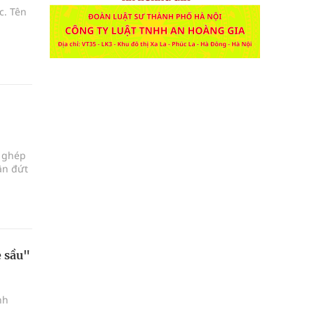
c. Tên
a ghép
ận đứt
e sầu"
nh