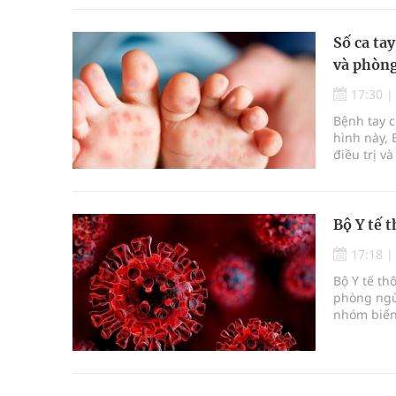
tập thể có
truyền dân
Số ca ta
và phòn
17:30
Bệnh tay 
hình này, 
điều trị và
Bộ Y tế 
17:18
Bộ Y tế th
phòng ngừ
nhóm biến