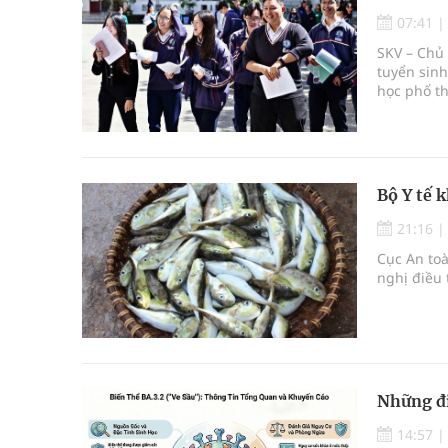
07:41
SKV – Chủ
tuyển sinh
học phổ t
bạch, đáp
lượng giáo
Bộ Y tế 
21:16
Cục An toà
nghị điều 
Những đi
14:57