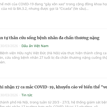
thể mới của COVID-19 đang “gây xôn xao” trong cộng đồng khoa họ
 của nó là BA.3.2, nhưng được gọi là “Cicada” (Ve sầu)...
n tự thân cứu sống bệnh nhân đa chấn thương nặng
|
30/03/2026
Dấu ấn Việt Nam
 Bệnh viện Hữu nghị Việt Đức (Hà Nội) vừa thực hiện thành công c
hân, cứu sống bệnh nhân 27 tuổi bị đa chấn thương nặng cuống th
oàn.
hi nhận 17 ca mắc COVID-19, khuyến cáo về biến thể "v
|
30/03/2026
Tin tức
hành phố Hà Nội, trong tuần từ 20/3 - 27/3, hệ thống giám sát bệ
iễm ghi nhận 17 trường hợp mắc COVID-19 tại 12 phường, xã.