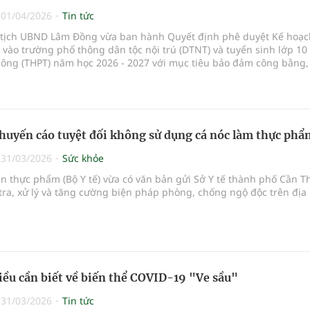
|
01/04/2026
Tin tức
 tịch UBND Lâm Đồng vừa ban hành Quyết định phê duyệt Kế hoạc
 vào trường phổ thông dân tộc nội trú (DTNT) và tuyển sinh lớp 10
hông (THPT) năm học 2026 - 2027 với mục tiêu bảo đảm công bằng
 ứng nhu cầu học tập của học sinh, đồng thời góp phần nâng cao 
 dục toàn diện trên địa bàn tỉnh.
khuyến cáo tuyệt đối không sử dụng cá nóc làm thực phẩ
|
31/03/2026
Sức khỏe
n thực phẩm (Bộ Y tế) vừa có văn bản gửi Sở Y tế thành phố Cần T
tra, xử lý và tăng cường biện pháp phòng, chống ngộ độc trên địa 
ều cần biết về biến thể COVID-19 "Ve sầu"
|
31/03/2026
Tin tức