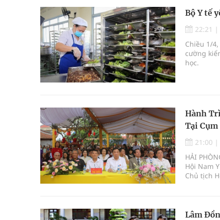
Bộ Y tế y
22:21
Chiều 1/4,
cường kiể
học.
Hành Tr
Tại Cụm 
21:00
HẢI PHÒNG
Hội Nam Y 
Chủ tịch H
địa linh n
thiết thực
vị Thánh 
Lâm Đồng