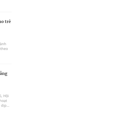
ho trẻ
hành
 theo
hẳng
, Hội
hoạt
 dịp
nhân,