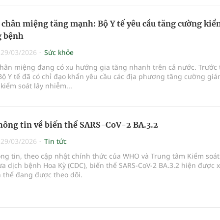
 đóng góp xuất sắc cho sự nghiệp bảo tồn và phát triển nền y học 
 tộc.
y chân miệng tăng mạnh: Bộ Y tế yêu cầu tăng cường kiể
g bệnh
|
29/03/2026
Sức khỏe
chân miệng đang có xu hướng gia tăng nhanh trên cả nước. Trước 
Bộ Y tế đã có chỉ đạo khẩn yêu cầu các địa phương tăng cường giá
 kiểm soát lây nhiễm...
thông tin về biến thể SARS-CoV-2 BA.3.2
|
29/03/2026
Tin tức
ông tin, theo cập nhật chính thức của WHO và Trung tâm Kiểm soát
a dịch bệnh Hoa Kỳ (CDC), biến thể SARS-CoV-2 BA.3.2 hiện được 
 thể đang được theo dõi.