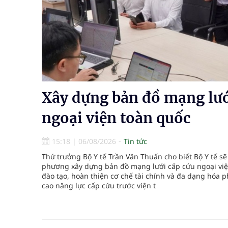
Nhiều chuỗi hoạt động lớn được diễn ra tại Lễ hộ
Tiếp tục rà soát, triển khai các nhiệm vụ trong lĩ
Lâm Đồng: Quyết tâm đưa sân bay Liên Khương trở
Pháp luật – Sức khỏe – Doanh nghiệp: Tìm giải 
Xây dựng bản đồ mạng lướ
mại
ngoại viện toàn quốc
Xây dựng bản đồ mạng lưới cấp cứu ngoại viện t
15:18
|
06/08/2026
Tin tức
"Nền kinh tế bạc" có thể trở thành động lực tăn
Thứ trưởng Bộ Y tế Trần Văn Thuấn cho biết Bộ Y tế sẽ
phương xây dựng bản đồ mạng lưới cấp cứu ngoại việ
đào tạo, hoàn thiện cơ chế tài chính và đa dạng hóa
cao năng lực cấp cứu trước viện t