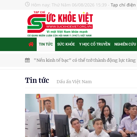
Hôm nay:
Thứ Năm 06/08/2026 15:39
-
Tạp chí điện
TIN TỨC
SỨC KHỎE
Y HỌC CỔ TRUYỀN
NGHIÊN CỨU
Quảng Trị: Phát huy vai trò của chính quyền địa 
bảo vệ sức khỏe Nhân dân
Tin tức
Dấu ấn Việt Nam
Không chỉ cắt tóc, Đông Tây Barbershop dành ng
Bệnh viện không được thu thêm tiền của người b
cầu
Ung thư thận: Nguy hiểm vì tiến triển quá âm th