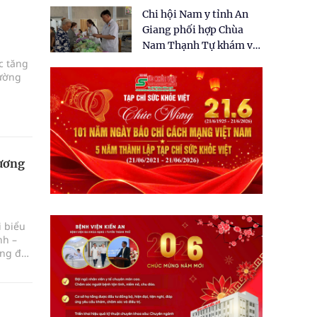
tặng quà cho 150 người
Chi hội Nam y tỉnh An
dân tại xã Tân Tập
Giang phối hợp Chùa
Nam Thạnh Tự khám và
cấp thuốc miễn phí cho
c tăng
rường
nhân dân
ương
 biểu
nh –
ùng đất
ng
 Tĩnh –