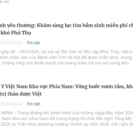
h mì.
nh yêu thương: Khám sàng lọc tim bẩm sinh miễn phí c
 khó Phú Thọ
|
30/03/2026
Tin tức
ngày 28 – 29/3/2026, tại hai xã Tân Sơn và Yên Lập (Phú Thọ), một 
 tính nhân văn của Bệnh viện Tim Hà Nội đã được triển khai, mang
ề những nhịp tim khỏe mạnh cho hàng trăm trẻ em nơi vùng khó.
Y Việt Nam Khu vực Phía Nam: Vững bước vươn tầm, k
trị thảo dược Việt
|
30/03/2026
Tin tức
Í MINH – Trong không khí phấn khởi của những ngày đầu năm 2026
t Nam khu vực phía Nam đã trang trọng tổ chức Hội nghị Tổng kết 
2025 và Triển khai phương hướng nhiệm vụ năm 2026. Hội nghị là
ại một năm chuyển mình mạnh mẽ, đồng thời vinh danh những cá 