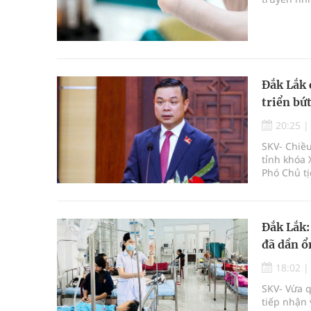
Đắk Lắk 
triển bứ
20:25
SKV- Chiều
tỉnh khóa 
Phó Chủ tị
Đắk Lắk:
đã dần ổ
18:02
SKV- Vừa q
tiếp nhận