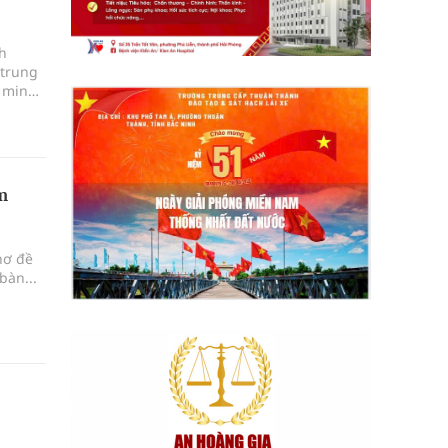
h
 trung
, minh
chất
m
hơ đề
bàn...