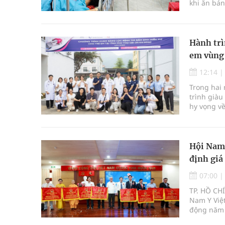
khi ăn bán
Hành trì
em vùng
12:14
Trong hai 
trình giàu
hy vọng v
Hội Nam 
định giá 
07:00
TP. HỒ CH
Nam Y Việ
động năm 
để nhìn l