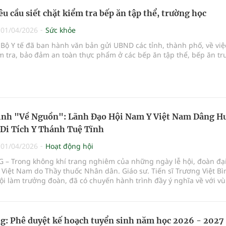
êu cầu siết chặt kiểm tra bếp ăn tập thể, trường học
|
01/04/2026
Sức khỏe
 Bộ Y tế đã ban hành văn bản gửi UBND các tỉnh, thành phố, về việ
m tra, bảo đảm an toàn thực phẩm ở các bếp ăn tập thể, bếp ăn t
ình "Về Nguồn": Lãnh Đạo Hội Nam Y Việt Nam Dâng H
Di Tích Y Thánh Tuệ Tĩnh
|
01/04/2026
Hoạt động hội
 – Trong không khí trang nghiêm của những ngày lễ hội, đoàn đại
Việt Nam do Thầy thuốc Nhân dân. Giáo sư. Tiến sĩ Trương Việt Bì
ội làm trưởng đoàn, đã có chuyến hành trình đầy ý nghĩa về với v
hân kiệt Cẩm Văn – Cẩm Vũ (Cẩm Giang, Hải Phòng). Đây là hoạt độ
 nhằm tri ân các bậc tiền nhân, đặc biệt là Đại danh y Thiền sư Tuệ
thuốc Nam của dân tộc.
: Phê duyệt kế hoạch tuyển sinh năm học 2026 - 2027