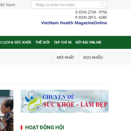
Việt Nam
E-ISSN 2734 - 9756
P-ISSN 2815 - 6285
VietNam Health MagazineOnline
U LỊCH & SỨC KHỎE
THẾ GIỚI
TẠP CHÍ IN
GỬI BÀI ONLINE
MỚI NHẤT
ĐỌC NHIỀU
HOẠT ĐỘNG HỘI