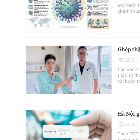
Một biến 
chính thức
Ghép thậ
22:50
Các bác sĩ
thận tự t
rời hoàn t
Hà Nội g
22:39
Theo CDC t
truyền nh