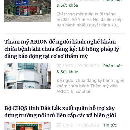
& Sức khỏe
Chỉ trong một tuần cuối tháng
5/2026, Sở Y tế Hà Nội đã liên tiếp
ban hành nhiều quyết định xử
phạt vi phạm hành chính đối với
các cơ sở khám chữa bệnh trên địa
Thẩm mỹ ARION để người hành nghề khám
bàn.
chữa bệnh khi chưa đăng ký: Lỗ hổng pháp lý
đáng báo động tại cơ sở thẩm mỹ
13:23
|
02/06/2026
Pháp luật
& Sức khỏe
Để người chưa đăng ký hành nghề
khám chữa bệnh Thẩm mỹ viện
ARION bị xử phạt.
Bộ CHQS tỉnh Đắk Lắk xuất quân hỗ trợ xây
dựng trường nội trú liên cấp các xã biên giới
17:42
|
01/06/2026
Tin tức