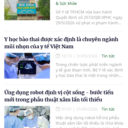
& Sức khỏe
Sở Y tế TP.HCM vừa ban hành
Quyết định số 2573/QĐ-XPHC ngày
29/5/2026 xử phạt vi phạm hành
chính đối với Công ty TNHH Nha
khoa Nụ Cười Mới SG do vi phạm
Y học bào thai được xác định là chuyên ngành
quy định trong hoạt động khám
bệnh, chữa bệnh.
mũi nhọn của y tế Việt Nam
10:10
|
31/05/2026
Tin tức
Trong chiến lược phát triển ngành
y tế giai đoạn mới, Bộ Y tế xác định
y học bào thai là một trong những
chuyên ngành mũi nhọn cần ưu
tiên phát triển, cùng với y học
chính xác, y học di truyền và y học
Ứng dụng robot định vị cột sống - bước tiến
công nghệ cao. Đây được xem là
mới trong phẫu thuật xâm lấn tối thiểu
bước đi quan trọng nhằ
07:07
|
31/05/2026
Tin tức
Việc ứng dụng robot hỗ trợ phẫu
thuật xâm lấn tối thiểu là chìa khóa