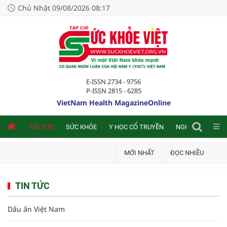
Chủ Nhật 09/08/2026 08:17
E-ISSN 2734 - 9756
P-ISSN 2815 - 6285
VietNam Health MagazineOnline
NLINE
TIN TỨC
SỨC KHỎE
Y HỌC CỔ TRUYỀN
NGHIÊN CỨU TRA
MỚI NHẤT
ĐỌC NHIỀU
TIN TỨC
Dấu ấn Việt Nam