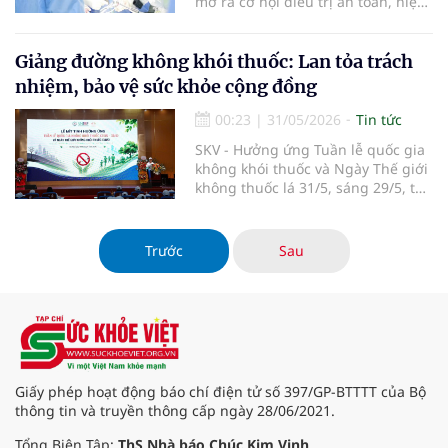
mở ra cơ hội điều trị an toàn, hiệu
quả và rút ngắn thời gian nằm
viện cho bệnh nhân mắc bệnh lý
cột sống tại Việt Nam hiện nay.
Giảng đường không khói thuốc: Lan tỏa trách
nhiệm, bảo vệ sức khỏe cộng đồng
00:23
|
31/05/2026
Tin tức
SKV - Hưởng ứng Tuần lễ quốc gia
không khói thuốc và Ngày Thế giới
không thuốc lá 31/5, sáng 29/5, tại
Trường Đại học Công nghệ Giao
thông vận tải (Hà Nội), Hội Bảo vệ
người tiêu dùng Việt Nam phối
Trước
Sau
hợp Quỹ Phòng, chống tác hại của
thuốc lá (Bộ Y tế) tổ chức Lễ mít
tinh với sự tham gia của đông đảo
cán bộ, giảng viên và sinh viên. Sự
kiện góp phần lan tỏa lối sống lành
mạnh, nâng cao ý thức phòng,
chống tác hại của thuốc lá, hướng
Giấy phép hoạt động báo chí điện tử số 397/GP-BTTTT của Bộ
tới xây dựng giảng đường không
thông tin và truyền thông cấp ngày 28/06/2021.
khói thuốc.
Tổng Biên Tập:
ThS Nhà báo Chúc Kim Vinh