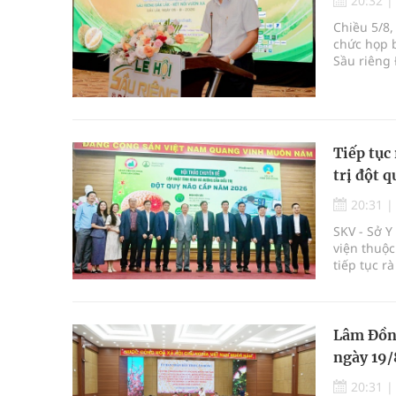
20:32
Chiều 5/8,
chức họp b
Sầu riêng 
tổ chức t
Pắc, phườn
Tiếp tục 
trị đột q
20:31
SKV - Sở 
viện thuộc
tiếp tục r
Lâm Đồng
ngày 19/
20:31