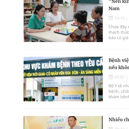
"Nền kin
Nam
15:15
Chưa đầy m
thách thức
báo có giá
Bệnh việ
nếu khôn
07:07
Bộ Y tế n
bệnh, chữa
khám bệnh
bệnh, chữ
Nhiều ch