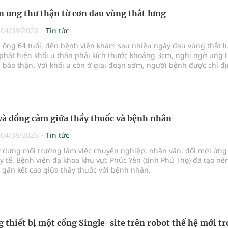
n ung thư thận từ cơn đau vùng thắt lưng
|
04/08/2026
Tin tức
 ông 64 tuổi, đến bệnh viện khám sau nhiều ngày đau vùng thắt l
 phát hiện khối u thận phải kích thước khoảng 3cm, nghi ngờ ung 
 bào thận. Với khối u còn ở giai đoạn sớm, người bệnh được chỉ đị
thận phải
và đồng cảm giữa thầy thuốc và bệnh nhân
|
04/08/2026
Tin tức
y dựng môi trường làm việc chuyên nghiệp, nhân văn, đổi mới ứng
y tế, Bệnh viện đa khoa khu vực Phúc Yên (tỉnh Phú Thọ) đã tạo nê
gắn kết cao giữa thầy thuốc với bệnh nhân.
 thiết bị một cổng Single-site trên robot thế hệ mới t