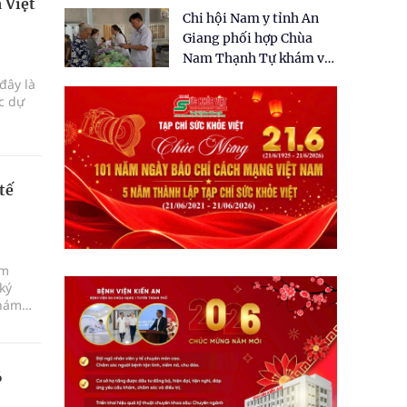
tặng quà cho 150 người
 Việt
Chi hội Nam y tỉnh An
dân tại xã Tân Tập
Giang phối hợp Chùa
Nam Thạnh Tự khám và
cấp thuốc miễn phí cho
đây là
nhân dân
ực dự
tế
ám
ký
khám
6