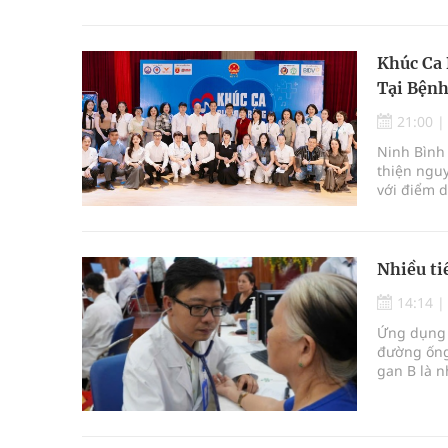
Khúc Ca 
Tại Bệnh
21:00
Ninh Bình 
thiện ngu
với điểm d
Nhiều ti
14:14
Ứng dụng t
đường ống
gan B là n
chẩn đoán 