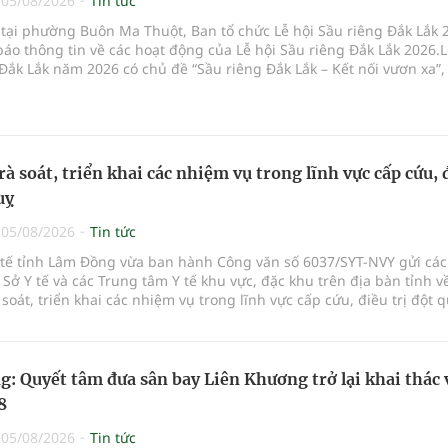
|
05/08/2026
Tin tức
 tại phường Buôn Ma Thuột, Ban tổ chức Lễ hội Sầu riêng Đắk Lắk 
áo thông tin về các hoạt động của Lễ hội Sầu riêng Đắk Lắk 2026.L
Đắk Lắk năm 2026 có chủ đề “Sầu riêng Đắk Lắk – Kết nối vươn xa”
ừ ngày 15/8/2026 đến ngày 02/9/2026 tại phường Buôn Ma Thuột, x
g Tuy Hòa và một số xã trồng sầu riêng trên địa bàn tỉnh.
rà soát, triển khai các nhiệm vụ trong lĩnh vực cấp cứu, 
uỵ
|
05/08/2026
Tin tức
Y tế tỉnh Lâm Đồng vừa ban hành Công văn số 6037/SYT-NVY gửi cá
 Sở Y tế và các Trung tâm Y tế khu vực, đặc khu trên địa bàn tỉnh về
à soát, triển khai các nhiệm vụ trong lĩnh vực cấp cứu, điều trị đột q
: Quyết tâm đưa sân bay Liên Khương trở lại khai thác 
8
|
05/08/2026
Tin tức