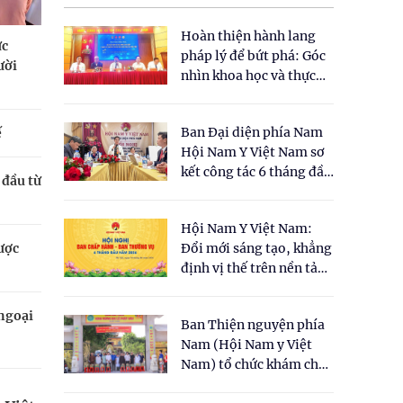
Hoàn thiện hành lang
ức
pháp lý để bứt phá: Góc
ười
nhìn khoa học và thực
tiễn tại Tọa đàm " Đề
xuất một số nội dung
Ban Đại diện phía Nam
ế
cho Luật Y dược cổ
Hội Nam Y Việt Nam sơ
truyền Việt Nam"
kết công tác 6 tháng đầu
 đầu từ
năm 2026
Hội Nam Y Việt Nam:
ược
Đổi mới sáng tạo, khẳng
định vị thế trên nền tảng
y học cổ truyền và khoa
học hiện đại
ngoại
Ban Thiện nguyện phía
Nam (Hội Nam y Việt
Nam) tổ chức khám chữa
bệnh y học cổ truyền và