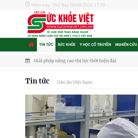
Hôm nay:
Thứ Bảy 08/08/2026 17:10
-
TIN TỨC
SỨC KHỎE
Y HỌC CỔ TRUYỀN
NGHIÊN CỨU
Triển khai đồng bộ các giải pháp quản lý chất lư
Cách âm nhạc trị liệu được “đo ni đóng giày”
Tin tức
Dấu ấn Việt Nam
Dự báo thời tiết ngày 08/8/2026: Bắc Bộ nắng nón
Đắk Lắk: Đẩy nhanh tiến độ khám sức khỏe định 
Tổng hợp những cách trị thâm body nách, bẹn, m
Tỷ lệ tật khúc xạ ở trẻ gia tăng: Khuyến nghị của