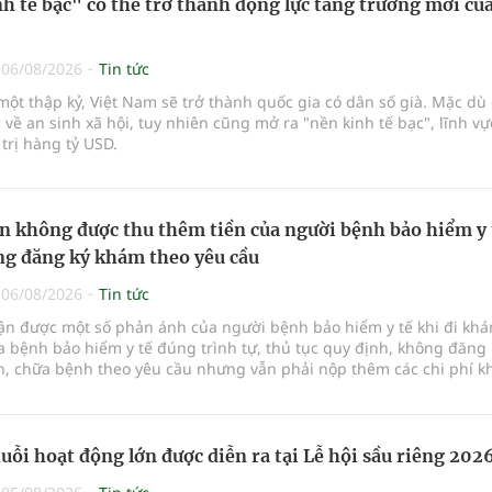
h tế bạc" có thể trở thành động lực tăng trưởng mới của
|
06/08/2026
Tin tức
ột thập kỷ, Việt Nam sẽ trở thành quốc gia có dân số già. Mặc dù 
 về an sinh xã hội, tuy nhiên cũng mở ra "nền kinh tế bạc", lĩnh v
 trị hàng tỷ USD.
n không được thu thêm tiền của người bệnh bảo hiểm y 
g đăng ký khám theo yêu cầu
|
06/08/2026
Tin tức
hận được một số phản ánh của người bệnh bảo hiểm y tế khi đi kh
 bệnh bảo hiểm y tế đúng trình tự, thủ tục quy định, không đăng 
, chữa bệnh theo yêu cầu nhưng vẫn phải nộp thêm các chi phí 
a bệnh ngoài phần c
uỗi hoạt động lớn được diễn ra tại Lễ hội sầu riêng 202