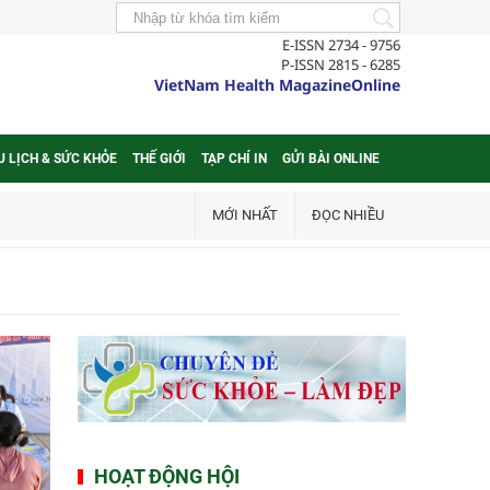
E-ISSN 2734 - 9756
P-ISSN 2815 - 6285
VietNam Health MagazineOnline
U LỊCH & SỨC KHỎE
THẾ GIỚI
TẠP CHÍ IN
GỬI BÀI ONLINE
MỚI NHẤT
ĐỌC NHIỀU
HOẠT ĐỘNG HỘI