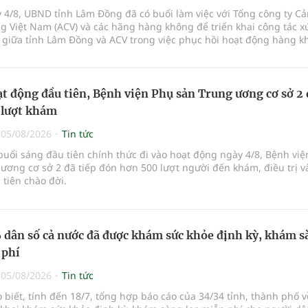
 4/8, UBND tỉnh Lâm Đồng đã có buổi làm việc với Tổng công ty C
 Việt Nam (ACV) và các hãng hàng không để triển khai công tác xú
 giữa tỉnh Lâm Đồng và ACV trong việc phục hồi hoạt động hàng k
ở mới các đường bay nội địa và quốc tế.
t động đầu tiên, Bệnh viện Phụ sản Trung ương cơ sở 2
 lượt khám
|
05/08/2026
Tin tức
buổi sáng đầu tiên chính thức đi vào hoạt động ngày 4/8, Bệnh vi
ương cơ sở 2 đã tiếp đón hơn 500 lượt người đến khám, điều trị v
tiên chào đời.
dân số cả nước đã được khám sức khỏe định kỳ, khám s
 phí
|
05/08/2026
Tin tức
o biết, tính đến 18/7, tổng hợp báo cáo của 34/34 tỉnh, thành phố v