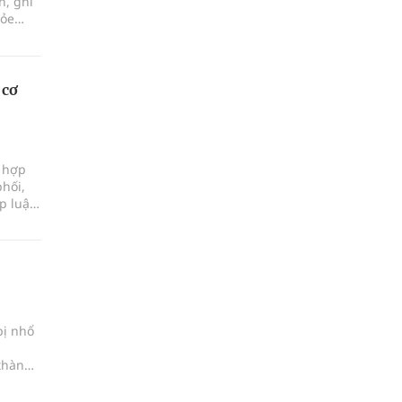
n, ghi
hỏe
 cơ
i hợp
phối,
p luật
bị nhổ
 thành