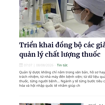
Nhiều lợi thế để nâng chất lượng y tế
Vương Thành Công: Khi việc học bắt đầu từ trải 
Tầm soát sớm ung thư vú giúp cứu sống hàng ng
Triển khai đồng bộ các gi
quản lý chất lượng thuốc
07:07
|
08/08/2026
Tin tức
Quản lý dược không chỉ nằm trong văn bản, hồ sơ hay
trách nhiệm, từ nhà máy đến bệnh viện; từ dữ liệu qu
thuốc, từng người bệnh... Ngành y tế từng bước tiêu
hóa và hội nhập quốc tế nhằm giúp ch