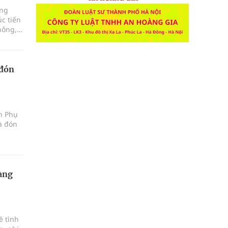
ảng
c tiến
hông,
 đón
ện Phụ
à đón
àng
ề tình