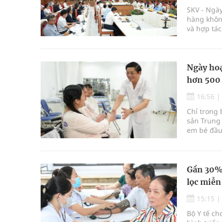
SKV - Ngày
hàng không
và hợp tác
thúc đẩy m
Ngày hoạ
hơn 500
16:56
Chỉ trong 
sản Trung 
em bé đầu 
Gần 30% 
lọc miễn
15:15
Bộ Y tế ch