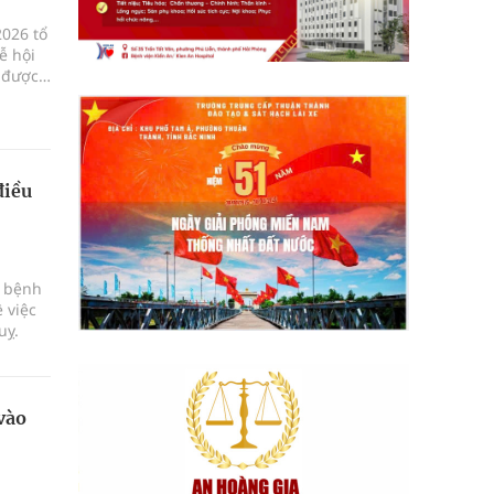
2026 tổ
ễ hội
, được
ã Krông
điều
c bệnh
 việc
uỵ.
vào