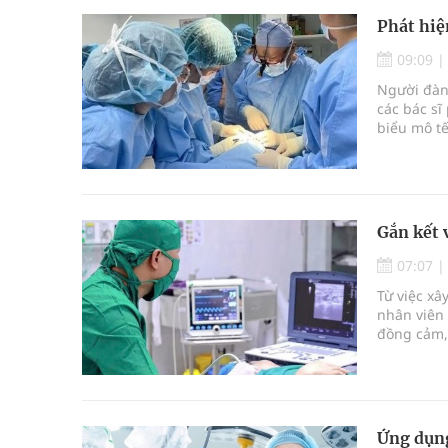
Phát hiệ
09:09
Người đàn
các bác sĩ
biểu mô tế
bán phần 
Gắn kết 
07:07
Từ việc xâ
nhân viên 
đồng cảm, 
Ứng dụng