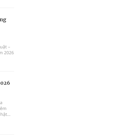
ọng
uật –
ăm 2026
 2026
ua
iêm
nhật