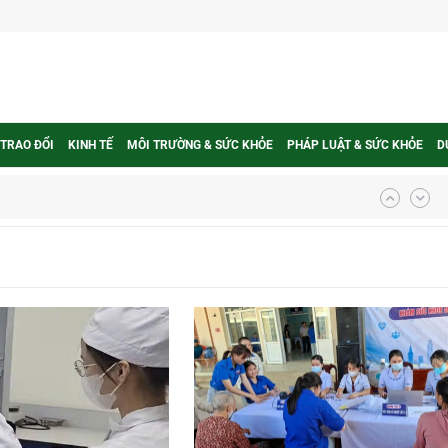
 TRAO ĐỔI
KINH TẾ
MÔI TRƯỜNG & SỨC KHỎE
PHÁP LUẬT & SỨC KHỎE
D
ợng thuốc
g, nhiệt độ cao nhất 35 độ
kỳ, khám sàng lọc cho người dân
ông cực hiệu quả
 chuyên gia