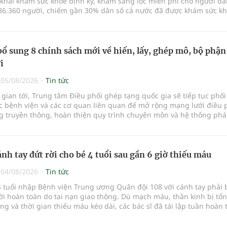
 khai khám sức khỏe định kỳ, khám sàng lọc miễn phí cho người dâ
86.360 người, chiếm gần 30% dân số cả nước đã được khám sức k
ăm nay.
bổ sung 8 chính sách mới về hiến, lấy, ghép mô, bộ phận
i
|
05/08/2026
Tin tức
 gian tới, Trung tâm Điều phối ghép tạng quốc gia sẽ tiếp tục phố
ác bệnh viện và các cơ quan liên quan để mở rộng mạng lưới điều 
g truyền thông, hoàn thiện quy trình chuyên môn và hệ thống phá
y lĩn
ánh tay đứt rời cho bé 4 tuổi sau gần 6 giờ thiếu máu
|
04/08/2026
Tin tức
 tuổi nhập Bệnh viện Trung ương Quân đội 108 với cánh tay phải 
rời hoàn toàn do tai nạn giao thông. Dù mạch máu, thần kinh bị tổn
g và thời gian thiếu máu kéo dài, các bác sĩ đã tái lập tuần hoàn
a vi p