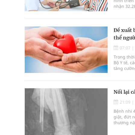
hình triển
nhận 32.2
định kỳ n
Đề xuất 
thể ngườ
07:07
Trong thời
Bộ Y tế, c
tăng cườn
để thúc đẩ
Nối lại c
21:09
Bệnh nhi 4
giật, đứt 
thương nặn
công sau c