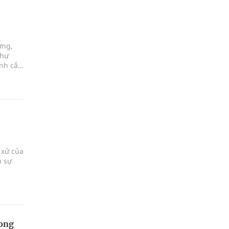
ưng,
thư
nh cắt
 xử của
n sự
rong