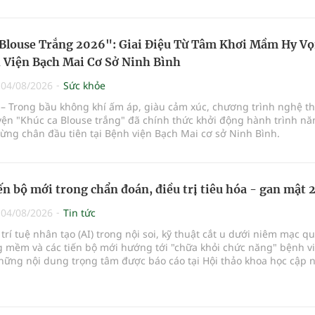
Blouse Trắng 2026": Giai Điệu Từ Tâm Khơi Mầm Hy V
 Viện Bạch Mai Cơ Sở Ninh Bình
|
04/08/2026
Sức khỏe
– Trong bầu không khí ấm áp, giàu cảm xúc, chương trình nghệ th
yện "Khúc ca Blouse trắng" đã chính thức khởi động hành trình n
ừng chân đầu tiên tại Bệnh viện Bạch Mai cơ sở Ninh Bình.
ến bộ mới trong chẩn đoán, điều trị tiêu hóa - gan mật
|
04/08/2026
Tin tức
rí tuệ nhân tạo (AI) trong nội soi, kỹ thuật cắt u dưới niêm mạc q
 mềm và các tiến bộ mới hướng tới "chữa khỏi chức năng" bệnh v
hững nội dung trọng tâm được báo cáo tại Hội thảo khoa học cập 
và điều trị b