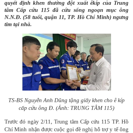
quyết định khen thưởng đột xuất êkíp của Trung
tâm Cấp cứu 115 đã cứu sống ngoạn mục ông
N
.
N
.
Đ
.
(58 tuổi, quận 11, TP.
Hồ Chí Minh
) ngưng
tim tại nhà.
TS-BS Nguyễn Anh Dũng tặng giấy khen cho ê kíp
cấp cứu ông Đ.
(
Ảnh: TRUNG TÂM 115
)
Trước đó ngày 2/11, Trung tâm Cấp cứu 115 TP. Hồ
Chí Minh nhận được cuộc gọi đề nghị hỗ trợ y tế ông