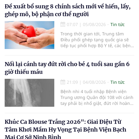
nhận 32.286.360 người, chiếm gần
Đề xuất bổ sung 8 chính sách mới về hiến, lấy,
30% dân số cả nước đã được khám
ghép mô, bộ phận cơ thể người
sức khỏe định kỳ năm nay.
07:07
|
05/08/2026
Tin tức
Trong thời gian tới, Trung tâm
Điều phối ghép tạng quốc gia sẽ
tiếp tục phối hợp Bộ Y tế, các bệnh
viện và các cơ quan liên quan để
mở rộng mạng lưới điều phối, tăng
cường truyền thông, hoàn thiện
Nối lại cánh tay đứt rời cho bé 4 tuổi sau gần 6
quy trình chuyên môn và hệ thống
giờ thiếu máu
pháp luật để thúc đẩy lĩnh vực
hiến và ghép mô tạng.
21:09
|
04/08/2026
Tin tức
Bệnh nhi 4 tuổi nhập Bệnh viện
Trung ương Quân đội 108 với cánh
tay phải bị nhổ giật, đứt rời hoàn
toàn do tai nạn giao thông. Dù
mạch máu, thần kinh bị tổn
thương nặng và thời gian thiếu
Khúc Ca Blouse Trắng 2026": Giai Điệu Từ
máu kéo dài, các bác sĩ đã tái lập
Tâm Khơi Mầm Hy Vọng Tại Bệnh Viện Bạch
tuần hoàn thành công sau ca vi
Mai Cơ Sở Ninh Bình
phẫu kéo dài 3 giờ.