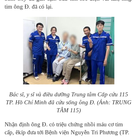
tim ông Đ. đã có lại.
Bác sĩ, y sĩ và điều dưỡng Trung tâm Cấp cứu 115
TP.
Hồ Chí Minh
đã cứu sống ông Đ.
(
Ảnh: TRUNG
TÂM 115
)
Nhận định ông Đ. có triệu chứng nhồi máu cơ tim
cấp, êkíp đưa tới Bệnh viện Nguyễn Tri Phương (TP.