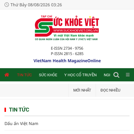
Thứ Bảy 08/08/2026 03:26
E-ISSN 2734 - 9756
P-ISSN 2815 - 6285
VietNam Health MagazineOnline
NLINE
TIN TỨC
SỨC KHỎE
Y HỌC CỔ TRUYỀN
NGHIÊN CỨU TRA
MỚI NHẤT
ĐỌC NHIỀU
TIN TỨC
Dấu ấn Việt Nam