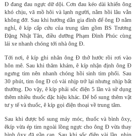
Đ đang đau ngực dữ dội. Cơn đau kéo dài khiến ông
khó chịu, vã mồ hôi và lạnh người, nằm hồi lâu vẫn
không đỡ. Sau khi hướng dẫn gia đình để ông Đ nằm
nghỉ, ê kíp cấp cứu của trung tâm gồm BS Trương
Đặng Nhật Tân, điều dưỡng Phạm Đình Phúc cùng
lái xe nhanh chóng tới nhà ông Đ.
Tới nơi, ê kíp ghi nhân ông Đ thở hước rồi rơi vào
hôn mê. Sau khi thăm khám, ê kíp nhận định ông Đ
ngưng tim nên nhanh chóng hồi sinh tim phổi. Sau
30 phút, tim ông Đ có vài nhịp trở lại nhưng nhịp bất
thường. Do vậy, ê kíp phải sốc điện 5 lần và sử dụng
thêm nhiều thuốc đặc hiệu khác. Để bổ sung thêm vật
tư y tế và thuốc, ê kíp gọi điện thoại về trung tâm.
Sau khi được bổ sung máy móc, thuốc và bình ôxy,
êkíp vừa ép tim ngoài lồng ngực cho ông Đ vừa thay
bình ôxy đã gần cạn. Sau khi sốc điện vài lần, nhịp