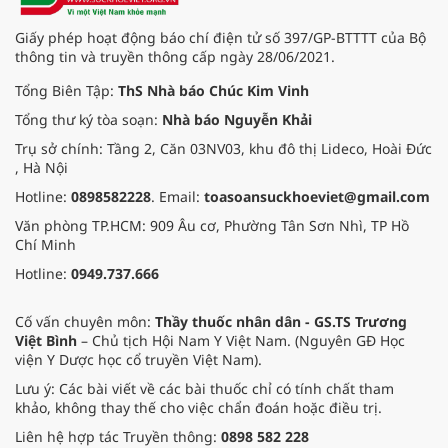
Giấy phép hoạt động báo chí điện tử số 397/GP-BTTTT của Bộ
thông tin và truyền thông cấp ngày 28/06/2021.
Tổng Biên Tập:
ThS Nhà báo Chúc Kim Vinh
Tổng thư ký tòa soạn:
Nhà báo Nguyễn Khải
Trụ sở chính: Tầng 2, Căn 03NV03, khu đô thị Lideco, Hoài Đức
, Hà Nội
Hotline:
0898582228
. Email:
toasoansuckhoeviet@gmail.com
Văn phòng TP.HCM: 909 Âu cơ, Phường Tân Sơn Nhì, TP Hồ
Chí Minh
Hotline:
0949.737.666
Cố vấn chuyên môn:
Thầy thuốc nhân dân - GS.TS Trương
Việt Bình
– Chủ tịch Hội Nam Y Việt Nam. (Nguyên GĐ Học
viện Y Dược học cổ truyền Việt Nam).
Lưu ý: Các bài viết về các bài thuốc chỉ có tính chất tham
khảo, không thay thế cho việc chẩn đoán hoặc điều trị.
Liên hệ hợp tác Truyền thông:
0898 582 228