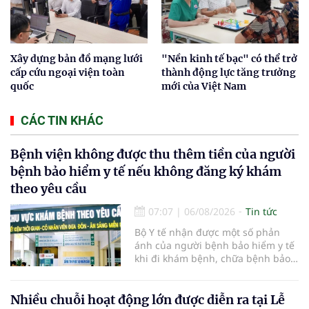
Xây dựng bản đồ mạng lưới
"Nền kinh tế bạc" có thể trở
cấp cứu ngoại viện toàn
thành động lực tăng trưởng
quốc
mới của Việt Nam
CÁC TIN KHÁC
Bệnh viện không được thu thêm tiền của người
bệnh bảo hiểm y tế nếu không đăng ký khám
theo yêu cầu
07:07
|
06/08/2026
Tin tức
Bộ Y tế nhận được một số phản
ánh của người bệnh bảo hiểm y tế
khi đi khám bệnh, chữa bệnh bảo
hiểm y tế đúng trình tự, thủ tục
quy định, không đăng ký khám
bệnh, chữa bệnh theo yêu cầu
Nhiều chuỗi hoạt động lớn được diễn ra tại Lễ