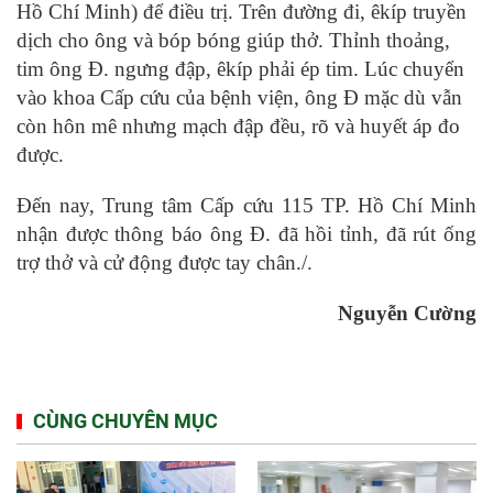
Hồ Chí Minh) để điều trị. Trên đường đi, êkíp truyền
dịch cho ông và bóp bóng giúp thở. Thỉnh thoảng,
tim ông Đ. ngưng đập, êkíp phải ép tim. Lúc chuyển
vào khoa Cấp cứu của bệnh viện, ông Đ mặc dù vẫn
còn hôn mê nhưng mạch đập đều, rõ và huyết áp đo
được.
Đến nay, Trung tâm Cấp cứu 115 TP. Hồ Chí Minh
nhận được thông báo ông Đ. đã hồi tỉnh, đã rút ống
trợ thở và cử động được tay chân./.
Nguyễn Cường
CÙNG CHUYÊN MỤC