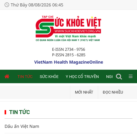
Thứ Bảy 08/08/2026 06:45
E-ISSN 2734 - 9756
P-ISSN 2815 - 6285
VietNam Health MagazineOnline
NLINE
TIN TỨC
SỨC KHỎE
Y HỌC CỔ TRUYỀN
NGHIÊN CỨU TRA
MỚI NHẤT
ĐỌC NHIỀU
TIN TỨC
Dấu ấn Việt Nam