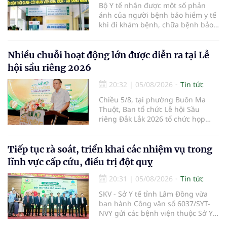
Bộ Y tế nhận được một số phản
ánh của người bệnh bảo hiểm y tế
khi đi khám bệnh, chữa bệnh bảo
hiểm y tế đúng trình tự, thủ tục
quy định, không đăng ký khám
bệnh, chữa bệnh theo yêu cầu
Nhiều chuỗi hoạt động lớn được diễn ra tại Lễ
nhưng vẫn phải nộp thêm các chi
hội sầu riêng 2026
phí khám bệnh, chữa bệnh ngoài
phần cùng chi trả.
20:32
|
05/08/2026
Tin tức
Chiều 5/8, tại phường Buôn Ma
Thuột, Ban tổ chức Lễ hội Sầu
riêng Đắk Lắk 2026 tổ chức họp
báo thông tin về các hoạt động của
Lễ hội Sầu riêng Đắk Lắk 2026.Lễ
hội Sầu riêng Đắk Lắk năm 2026 có
Tiếp tục rà soát, triển khai các nhiệm vụ trong
chủ đề “Sầu riêng Đắk Lắk – Kết nối
lĩnh vực cấp cứu, điều trị đột quỵ
vươn xa”, được tổ chức từ ngày
15/8/2026 đến ngày 02/9/2026 tại
20:31
|
05/08/2026
Tin tức
phường Buôn Ma Thuột, xã Krông
SKV - Sở Y tế tỉnh Lâm Đồng vừa
Pắc, phường Tuy Hòa và một số xã
ban hành Công văn số 6037/SYT-
trồng sầu riêng trên địa bàn tỉnh.
NVY gửi các bệnh viện thuộc Sở Y
tế và các Trung tâm Y tế khu vực,