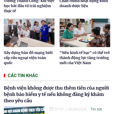
Vương Thành Công: Khi việc
Chấn chỉnh hoạt động kinh
học bắt đầu từ trải nghiệm
doanh dược liệu
thực tế
Xây dựng bản đồ mạng lưới
"Nền kinh tế bạc" có thể trở
cấp cứu ngoại viện toàn
thành động lực tăng trưởng
quốc
mới của Việt Nam
CÁC TIN KHÁC
Bệnh viện không được thu thêm tiền của người
bệnh bảo hiểm y tế nếu không đăng ký khám
theo yêu cầu
07:07
|
06/08/2026
Tin tức