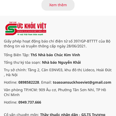
là những nội dung trọng tâm được
Xem thêm
báo cáo tại Hội thảo khoa học cập
nhật chẩn đoán và điều trị bệnh lý
tiêu hóa - gan mật vừa diễn ra
ngày 1/8 tại Bệnh viện Đại học
quốc tế Hồng Bàng.
Giấy phép hoạt động báo chí điện tử số 397/GP-BTTTT của Bộ
thông tin và truyền thông cấp ngày 28/06/2021.
Tổng Biên Tập:
ThS Nhà báo Chúc Kim Vinh
Tổng thư ký tòa soạn:
Nhà báo Nguyễn Khải
Trụ sở chính: Tầng 2, Căn 03NV03, khu đô thị Lideco, Hoài Đức
, Hà Nội
Hotline:
0898582228
. Email:
toasoansuckhoeviet@gmail.com
Văn phòng TP.HCM: 909 Âu cơ, Phường Tân Sơn Nhì, TP Hồ
Chí Minh
Hotline:
0949.737.666
Cố vấn chuyên môn:
Thầy thuốc nhân dân - GS.TS Trương