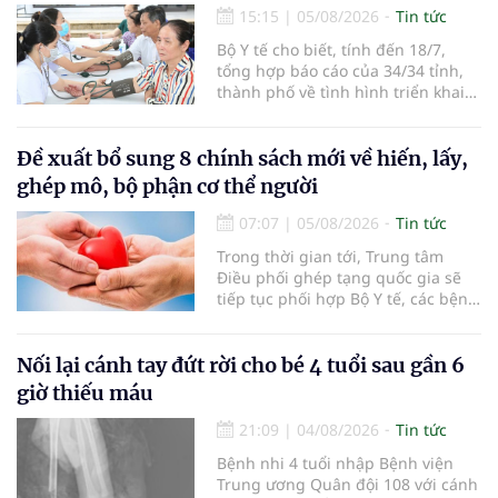
15:15
|
05/08/2026
Tin tức
Bộ Y tế cho biết, tính đến 18/7,
tổng hợp báo cáo của 34/34 tỉnh,
thành phố về tình hình triển khai
khám sức khỏe định kỳ, khám sàng
lọc miễn phí cho người dân, ghi
nhận 32.286.360 người, chiếm gần
Đề xuất bổ sung 8 chính sách mới về hiến, lấy,
30% dân số cả nước đã được khám
ghép mô, bộ phận cơ thể người
sức khỏe định kỳ năm nay.
07:07
|
05/08/2026
Tin tức
Trong thời gian tới, Trung tâm
Điều phối ghép tạng quốc gia sẽ
tiếp tục phối hợp Bộ Y tế, các bệnh
viện và các cơ quan liên quan để
mở rộng mạng lưới điều phối, tăng
cường truyền thông, hoàn thiện
Nối lại cánh tay đứt rời cho bé 4 tuổi sau gần 6
quy trình chuyên môn và hệ thống
giờ thiếu máu
pháp luật để thúc đẩy lĩnh vực
hiến và ghép mô tạng.
21:09
|
04/08/2026
Tin tức
Bệnh nhi 4 tuổi nhập Bệnh viện
Trung ương Quân đội 108 với cánh