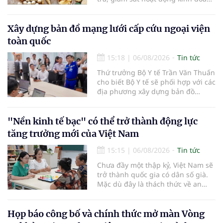
dược liệu, tập trung vào các cơ sở
bán lẻ dược liệu, thuốc cổ truyền.
Xây dựng bản đồ mạng lưới cấp cứu ngoại viện
toàn quốc
15:18
|
06/08/2026
Tin tức
Thứ trưởng Bộ Y tế Trần Văn Thuấn
cho biết Bộ Y tế sẽ phối hợp với các
địa phương xây dựng bản đồ
mạng lưới cấp cứu ngoại viện,
đồng thời chuẩn hóa đào tạo, hoàn
thiện cơ chế tài chính và đa dạng
"Nền kinh tế bạc" có thể trở thành động lực
hóa phương tiện nhằm nâng cao
tăng trưởng mới của Việt Nam
năng lực cấp cứu trước viện trên
phạm vi cả nước.
15:15
|
06/08/2026
Tin tức
Chưa đầy một thập kỷ, Việt Nam sẽ
trở thành quốc gia có dân số già.
Mặc dù đây là thách thức về an
sinh xã hội, tuy nhiên cũng mở ra
"nền kinh tế bạc", lĩnh vực dự báo
có giá trị hàng tỷ USD.
Họp báo công bố và chính thức mở màn Vòng