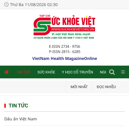
Thứ Ba 11/08/2026 02:30
E-ISSN 2734 - 9756
P-ISSN 2815 - 6285
VietNam Health MagazineOnline
NLINE
TIN TỨC
SỨC KHỎE
Y HỌC CỔ TRUYỀN
NGHIÊN CỨU TRA
MỚI NHẤT
ĐỌC NHIỀU
TIN TỨC
Dấu ấn Việt Nam