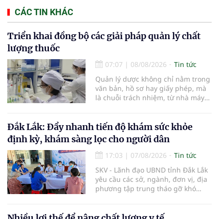
CÁC TIN KHÁC
Triển khai đồng bộ các giải pháp quản lý chất
lượng thuốc
07:07
|
08/08/2026
Tin tức
Quản lý dược không chỉ nằm trong
văn bản, hồ sơ hay giấy phép, mà
là chuỗi trách nhiệm, từ nhà máy
đến bệnh viện; từ dữ liệu quản lý
đến từng nhà thuốc, từng người
bệnh... Ngành y tế từng bước tiêu
Đắk Lắk: Đẩy nhanh tiến độ khám sức khỏe
chuẩn hóa, quy chuẩn hóa và hội
định kỳ, khám sàng lọc cho người dân
nhập quốc tế nhằm giúp cho
người dân tiếp cận thuốc an toàn,
17:03
|
07/08/2026
Tin tức
chất lượng, hiệu quả và giá hợp lý.
SKV - Lãnh đạo UBND tỉnh Đắk Lắk
yêu cầu các sở, ngành, đơn vị, địa
phương tập trung tháo gỡ khó
khăn để hoàn thành cơ bản việc
khám sức khỏe định kỳ và khám
sàng lọc cho 100% người dân trên
Nhiều lợi thế để nâng chất lượng y tế