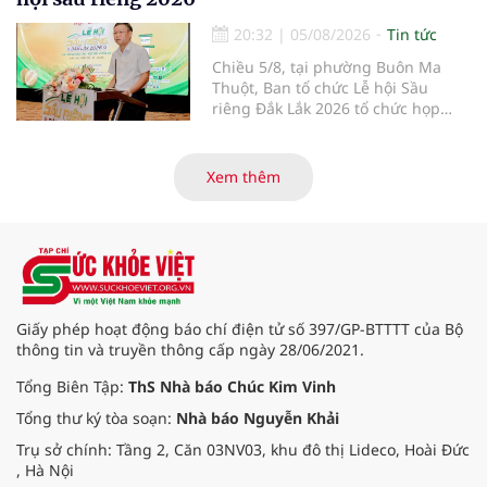
phí khám bệnh, chữa bệnh ngoài
phần cùng chi trả.
20:32
|
05/08/2026
Tin tức
Chiều 5/8, tại phường Buôn Ma
Thuột, Ban tổ chức Lễ hội Sầu
riêng Đắk Lắk 2026 tổ chức họp
báo thông tin về các hoạt động của
Lễ hội Sầu riêng Đắk Lắk 2026.Lễ
hội Sầu riêng Đắk Lắk năm 2026 có
Xem thêm
chủ đề “Sầu riêng Đắk Lắk – Kết nối
vươn xa”, được tổ chức từ ngày
15/8/2026 đến ngày 02/9/2026 tại
phường Buôn Ma Thuột, xã Krông
Pắc, phường Tuy Hòa và một số xã
trồng sầu riêng trên địa bàn tỉnh.
Giấy phép hoạt động báo chí điện tử số 397/GP-BTTTT của Bộ
thông tin và truyền thông cấp ngày 28/06/2021.
Tổng Biên Tập:
ThS Nhà báo Chúc Kim Vinh
Tổng thư ký tòa soạn:
Nhà báo Nguyễn Khải
Trụ sở chính: Tầng 2, Căn 03NV03, khu đô thị Lideco, Hoài Đức
, Hà Nội