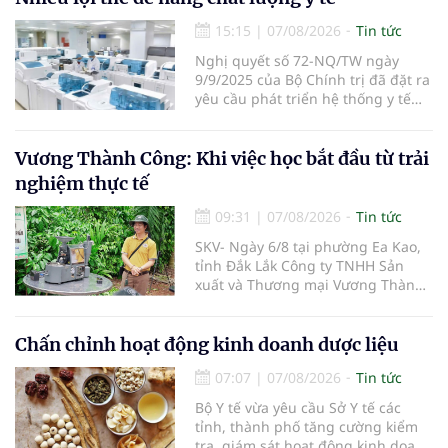
địa bàn tỉnh trong tháng 10/2026.
15:15
|
07/08/2026
Tin tức
Nghị quyết số 72-NQ/TW ngày
9/9/2025 của Bộ Chính trị đã đặt ra
yêu cầu phát triển hệ thống y tế
hiện đại, công bằng, chất lượng,
hiệu quả và hội nhập quốc tế.
Vương Thành Công: Khi việc học bắt đầu từ trải
nghiệm thực tế
09:31
|
07/08/2026
Tin tức
SKV- Ngày 6/8 tại phường Ea Kao,
tỉnh Đắk Lắk Công ty TNHH Sản
xuất và Thương mại Vương Thành
Công vừa tổ chức lớp chia sẻ kiến
thức cà phê cấp tốc VTC 13, với sự
tham gia của các chủ doanh
Chấn chỉnh hoạt động kinh doanh dược liệu
nghiệp, chủ quán cà phê, hợp tác
07:07
|
07/08/2026
Tin tức
xã, người làm nông nghiệp và
những người yêu thích cà phê.
Bộ Y tế vừa yêu cầu Sở Y tế các
tỉnh, thành phố tăng cường kiểm
tra, giám sát hoạt động kinh doanh