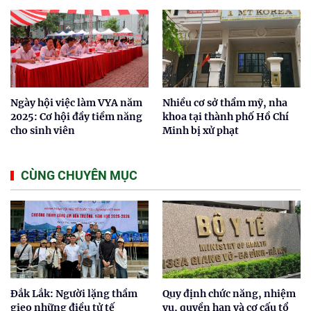
Ngày hội việc làm VYA năm
Nhiều cơ sở thẩm mỹ, nha
2025: Cơ hội đầy tiềm năng
khoa tại thành phố Hồ Chí
cho sinh viên
Minh bị xử phạt
CÙNG CHUYÊN MỤC
Đắk Lắk: Người lặng thầm
Quy định chức năng, nhiệm
gieo những điều tử tế
vụ, quyền hạn và cơ cấu tổ