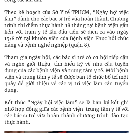
Theo kế hoạch của Sở Y tế TPHCM, “Ngày hội việc
làm” dành cho các bác sĩ trẻ vừa hoàn thành Chương
trình thí điểm thực hành 18 tháng tại bệnh viện gắn
liền với trạm y tế lần đầu tiên sẽ diễn ra vào ngày
15/8 tới tại khuôn viên của Bệnh viện Phục hồi chức
năng và bệnh nghề nghiệp (quận 8).
Tham gia ngày hội, các bác sĩ trẻ có cơ hội tiếp cận
và nghe giới thiệu, tìm hiểu kỹ về nhu cầu tuyển
dụng của các bệnh viện và trung tâm y tế. Mỗi bệnh
viện và trung tâm y tế sẽ được ban tổ chức bố trí một
quầy để giới thiệu về các vị trí việc làm cần tuyển
dụng.
Kết thúc “Ngày hội việc làm” sẽ là bản ký kết ghi
nhớ hợp đồng giữa các bệnh viện, trung tâm y tế với
các bác sĩ trẻ vừa hoàn thành chương trình đào tạo
thực hành.