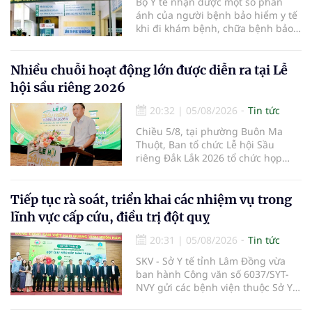
Bộ Y tế nhận được một số phản
ánh của người bệnh bảo hiểm y tế
khi đi khám bệnh, chữa bệnh bảo
hiểm y tế đúng trình tự, thủ tục
quy định, không đăng ký khám
bệnh, chữa bệnh theo yêu cầu
Nhiều chuỗi hoạt động lớn được diễn ra tại Lễ
nhưng vẫn phải nộp thêm các chi
hội sầu riêng 2026
phí khám bệnh, chữa bệnh ngoài
phần cùng chi trả.
20:32
|
05/08/2026
Tin tức
Chiều 5/8, tại phường Buôn Ma
Thuột, Ban tổ chức Lễ hội Sầu
riêng Đắk Lắk 2026 tổ chức họp
báo thông tin về các hoạt động của
Lễ hội Sầu riêng Đắk Lắk 2026.Lễ
hội Sầu riêng Đắk Lắk năm 2026 có
Tiếp tục rà soát, triển khai các nhiệm vụ trong
chủ đề “Sầu riêng Đắk Lắk – Kết nối
lĩnh vực cấp cứu, điều trị đột quỵ
vươn xa”, được tổ chức từ ngày
15/8/2026 đến ngày 02/9/2026 tại
20:31
|
05/08/2026
Tin tức
phường Buôn Ma Thuột, xã Krông
SKV - Sở Y tế tỉnh Lâm Đồng vừa
Pắc, phường Tuy Hòa và một số xã
ban hành Công văn số 6037/SYT-
trồng sầu riêng trên địa bàn tỉnh.
NVY gửi các bệnh viện thuộc Sở Y
tế và các Trung tâm Y tế khu vực,