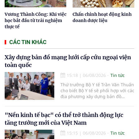
Vương Thành Công: Khi việc
Chấn chỉnh hoạt động kinh
học bắt đầu từ trải nghiệm
doanh dược liệu
thực tế
CÁC TIN KHÁC
Xây dựng bản đồ mạng lưới cấp cứu ngoại viện
toàn quốc
15:18
|
06/08/2026
Tin tức
Thứ trưởng Bộ Y tế Trần Văn Thuấn
cho biết Bộ Y tế sẽ phối hợp với các
địa phương xây dựng bản đồ
mạng lưới cấp cứu ngoại viện,
đồng thời chuẩn hóa đào tạo, hoàn
thiện cơ chế tài chính và đa dạng
"Nền kinh tế bạc" có thể trở thành động lực
hóa phương tiện nhằm nâng cao
tăng trưởng mới của Việt Nam
năng lực cấp cứu trước viện trên
phạm vi cả nước.
15:15
|
06/08/2026
Tin tức