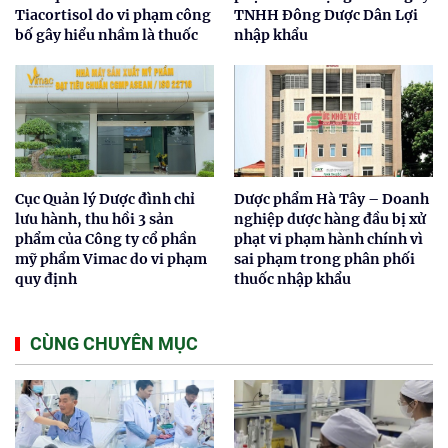
Tiacortisol do vi phạm công
TNHH Đông Dược Dân Lợi
bố gây hiểu nhầm là thuốc
nhập khẩu
Cục Quản lý Dược đình chỉ
Dược phẩm Hà Tây – Doanh
lưu hành, thu hồi 3 sản
nghiệp dược hàng đầu bị xử
phẩm của Công ty cổ phần
phạt vi phạm hành chính vì
mỹ phẩm Vimac do vi phạm
sai phạm trong phân phối
quy định
thuốc nhập khẩu
CÙNG CHUYÊN MỤC