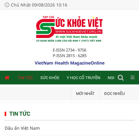
Chủ Nhật 09/08/2026 10:16
E-ISSN 2734 - 9756
P-ISSN 2815 - 6285
VietNam Health MagazineOnline
NLINE
TIN TỨC
SỨC KHỎE
Y HỌC CỔ TRUYỀN
NGHIÊN CỨU TRA
MỚI NHẤT
ĐỌC NHIỀU
TIN TỨC
Dấu ấn Việt Nam