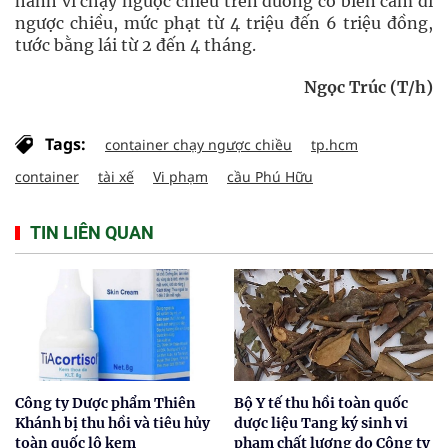
hành vi chạy ngược chiều trên đường có biển cấm đi
ngược chiều, mức phạt từ 4 triệu đến 6 triệu đồng,
tước bằng lái từ 2 đến 4 tháng.
Ngọc Trúc (T/h)
Tags:
container chạy ngược chiều
tp.hcm
container
tài xế
Vi phạm
cầu Phú Hữu
TIN LIÊN QUAN
Công ty Dược phẩm Thiên
Bộ Y tế thu hồi toàn quốc
Khánh bị thu hồi và tiêu hủy
dược liệu Tang ký sinh vi
toàn quốc lô kem
phạm chất lượng do Công ty