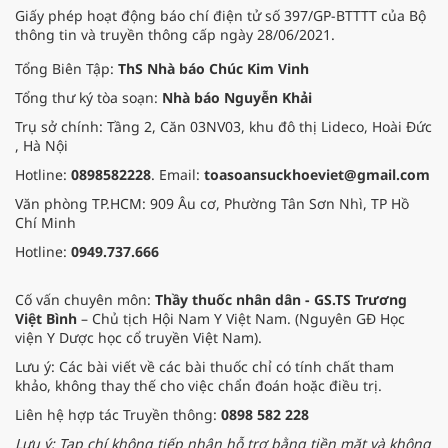
Giấy phép hoạt động báo chí điện tử số 397/GP-BTTTT của Bộ
thông tin và truyền thông cấp ngày 28/06/2021.
Tổng Biên Tập:
ThS Nhà báo Chúc Kim Vinh
Tổng thư ký tòa soạn:
Nhà báo Nguyễn Khải
Trụ sở chính: Tầng 2, Căn 03NV03, khu đô thị Lideco, Hoài Đức
, Hà Nội
Hotline:
0898582228
. Email:
toasoansuckhoeviet@gmail.com
Văn phòng TP.HCM: 909 Âu cơ, Phường Tân Sơn Nhì, TP Hồ
Chí Minh
Hotline:
0949.737.666
Cố vấn chuyên môn:
Thầy thuốc nhân dân - GS.TS Trương
Việt Bình
– Chủ tịch Hội Nam Y Việt Nam. (Nguyên GĐ Học
viện Y Dược học cổ truyền Việt Nam).
Lưu ý: Các bài viết về các bài thuốc chỉ có tính chất tham
khảo, không thay thế cho việc chẩn đoán hoặc điều trị.
Liên hệ hợp tác Truyền thông:
0898 582 228
Lưu ý: Tạp chí không tiếp nhận hỗ trợ bằng tiền mặt và không