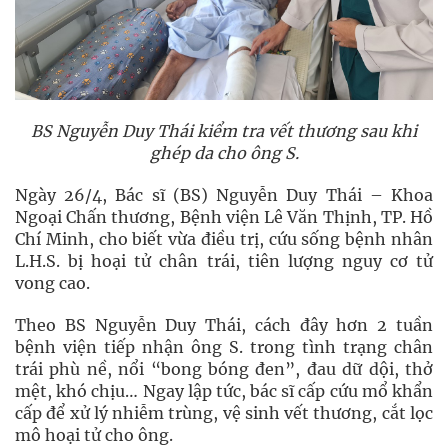
BS Nguyễn Duy Thái kiểm tra vết thương sau khi
ghép da cho ông S.
Ngày 26/4, Bác sĩ (BS) Nguyễn Duy Thái – Khoa
Ngoại Chấn thương, Bệnh viện Lê Văn Thịnh, TP. Hồ
Chí Minh, cho biết vừa điều trị, cứu sống bệnh nhân
L.H.S. bị hoại tử chân trái, tiên lượng nguy cơ tử
vong cao.
Theo BS Nguyễn Duy Thái, cách đây hơn 2 tuần
bệnh viện tiếp nhận ông S. trong tình trạng chân
trái phù nề, nổi “bong bóng đen”, đau dữ dội, thở
mệt, khó chịu… Ngay lập tức, bác sĩ cấp cứu mổ khẩn
cấp để xử lý nhiễm trùng, vệ sinh vết thương, cắt lọc
mô hoại tử cho ông.