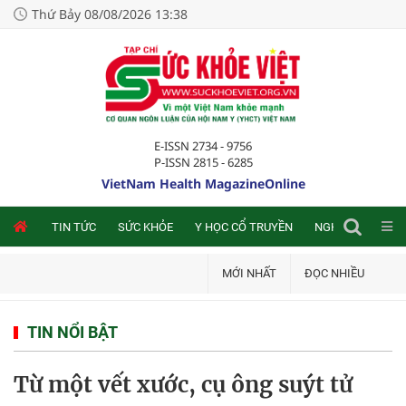
Thứ Bảy 08/08/2026 13:38
E-ISSN 2734 - 9756
P-ISSN 2815 - 6285
VietNam Health MagazineOnline
NLINE
TIN TỨC
SỨC KHỎE
Y HỌC CỔ TRUYỀN
NGHIÊN CỨU TRA
MỚI NHẤT
ĐỌC NHIỀU
TIN NỔI BẬT
Từ một vết xước, cụ ông suýt tử