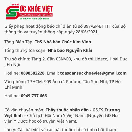
Giấy phép hoạt động báo chí điện tử số 397/GP-BTTTT của Bộ
thông tin và truyền thông cấp ngày 28/06/2021.
Tổng Biên Tập:
ThS Nhà báo Chúc Kim Vinh
Tổng thư ký tòa soạn:
Nhà báo Nguyễn Khải
Trụ sở chính: Tầng 2, Căn 03NV03, khu đô thị Lideco, Hoài Đức
, Hà Nội
Hotline:
0898582228
. Email:
toasoansuckhoeviet@gmail.com
Văn phòng TP.HCM: 909 Âu cơ, Phường Tân Sơn Nhì, TP Hồ
Chí Minh
Hotline:
0949.737.666
Cố vấn chuyên môn:
Thầy thuốc nhân dân - GS.TS Trương
Việt Bình
– Chủ tịch Hội Nam Y Việt Nam. (Nguyên GĐ Học
viện Y Dược học cổ truyền Việt Nam).
Lưu ý: Các bài viết về các bài thuốc chỉ có tính chất tham