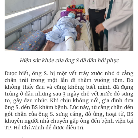
Hiện sức khỏe của ông S đã dần hồi phục
Được biết, ông S. bị một vết trầy xước nhỏ ở cẳng
chân trái trong một lần đi thăm vuông tôm. Do
không thấy đau và cũng không biết mình đã đụng
trúng ở đâu nhưng sau 3 ngày chỗ vết xước đó sưng
to, gây đau nhức. Khi chịu không nổi, gia đình đưa
ông S. đến BS khám bệnh. Lúc này, từ cẳng chân đến
gót chân của ông S. sưng căng, đỏ ửng, hoại tử, BS
khuyên người nhà chuyển gấp ông đến bệnh viện tại
TP. Hồ Chí Minh để được điều trị.