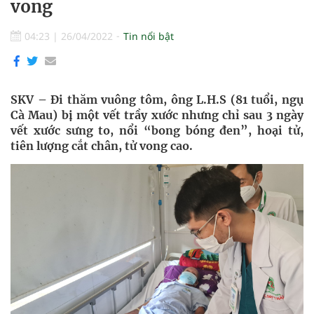
vong
04:23
|
26/04/2022
Tin nổi bật
SKV – Đi thăm vuông tôm, ông L.H.S (81 tuổi, ngụ
Cà Mau) bị một vết trầy xước nhưng chỉ sau 3 ngày
vết xước sưng to, nổi “bong bóng đen”, hoại tử,
tiên lượng cắt chân, tử vong cao.