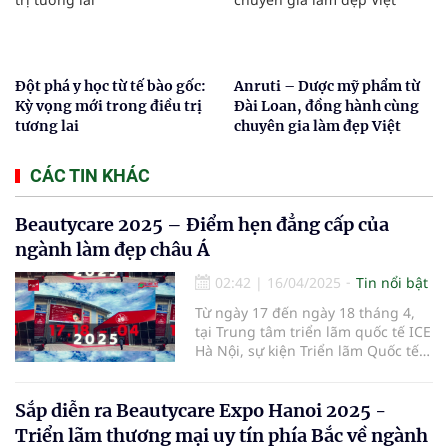
Đột phá y học từ tế bào gốc:
Anruti – Dược mỹ phẩm từ
Kỳ vọng mới trong điều trị
Đài Loan, đồng hành cùng
tương lai
chuyên gia làm đẹp Việt
CÁC TIN KHÁC
Beautycare 2025 – Điểm hẹn đẳng cấp của
ngành làm đẹp châu Á
02:42
|
16/04/2025
Tin nổi bật
Từ ngày 17 đến ngày 18 tháng 4,
tại Trung tâm triển lãm quốc tế ICE
Hà Nội, sự kiện Triển lãm Quốc tế
Ngành Làm Đẹp – Beautycare 2025
đã chính thức khai mạc với chủ đề
"Vẻ đẹp bền vững – Công nghệ
Sắp diễn ra Beautycare Expo Hanoi 2025 -
định hình tương lai".
Triển lãm thương mại uy tín phía Bắc về ngành