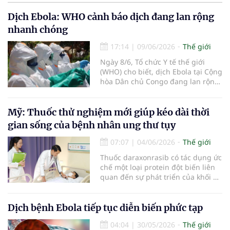
Dịch Ebola: WHO cảnh báo dịch đang lan rộng
nhanh chóng
17:14
|
09/06/2026
Thế giới
Ngày 8/6, Tổ chức Y tế thế giới
(WHO) cho biết, dịch Ebola tại Cộng
hòa Dân chủ Congo đang lan rộng
nhanh chóng, số ca mắc ngày càng
tăng, phạm vi địa lý rộng hơn và
lây truyền xuyên biên giới sang
Mỹ: Thuốc thử nghiệm mới giúp kéo dài thời
Uganda.
gian sống của bệnh nhân ung thư tụy
07:07
|
04/06/2026
Thế giới
Thuốc daraxonrasib có tác dụng ức
chế một loại protein đột biến liên
quan đến sự phát triển của khối u,
vốn xuất hiện trong hơn 90%
trường hợp ung thư tuyến tụy.
Dịch bệnh Ebola tiếp tục diễn biến phức tạp
04:04
|
30/05/2026
Thế giới