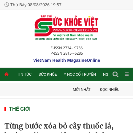
Thứ Bảy 08/08/2026 19:57
E-ISSN 2734 - 9756
P-ISSN 2815 - 6285
VietNam Health MagazineOnline
NLINE
TIN TỨC
SỨC KHỎE
Y HỌC CỔ TRUYỀN
NGHIÊN CỨU TRA
MỚI NHẤT
ĐỌC NHIỀU
THẾ GIỚI
Từng bước xóa bỏ cây thuốc lá,