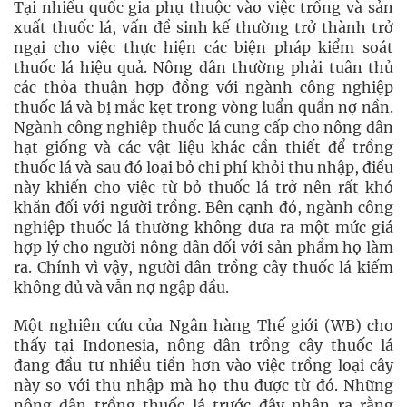
Tại nhiều quốc gia phụ thuộc vào việc trồng và sản
xuất thuốc lá, vấn đề sinh kế thường trở thành trở
ngại cho việc thực hiện các biện pháp kiểm soát
thuốc lá hiệu quả. Nông dân thường phải tuân thủ
các thỏa thuận hợp đồng với ngành công nghiệp
thuốc lá và bị mắc kẹt trong vòng luẩn quẩn nợ nần.
Ngành công nghiệp thuốc lá cung cấp cho nông dân
hạt giống và các vật liệu khác cần thiết để trồng
thuốc lá và sau đó loại bỏ chi phí khỏi thu nhập, điều
này khiến cho việc từ bỏ thuốc lá trở nên rất khó
khăn đối với người trồng. Bên cạnh đó, ngành công
nghiệp thuốc lá thường không đưa ra một mức giá
hợp lý cho người nông dân đối với sản phẩm họ làm
ra. Chính vì vậy, người dân trồng cây thuốc lá kiếm
không đủ và vẫn nợ ngập đầu.
Một nghiên cứu của Ngân hàng Thế giới (WB) cho
thấy tại Indonesia, nông dân trồng cây thuốc lá
đang đầu tư nhiều tiền hơn vào việc trồng loại cây
này so với thu nhập mà họ thu được từ đó. Những
nông dân trồng thuốc lá trước đây nhận ra rằng