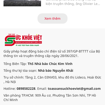
được thiết kế để tăng tốc quá trình
kiện truyền thông, ông Olivier Le
chuyển đổi số trong sản xuất dược
Polain - người đứng đầu bộ phận
phẩm sinh học.
dịch tễ học và phân tích dữ liệu
phục vụ ứng phó của Tổ chức Y tế
Xem thêm
thế giới (WHO) - ngày 11/5 đã cung
cấp thêm thông tin về khả năng lây
nhiễm của virus Hanta.
Giấy phép hoạt động báo chí điện tử số 397/GP-BTTTT của Bộ
thông tin và truyền thông cấp ngày 28/06/2021.
Tổng Biên Tập:
ThS Nhà báo Chúc Kim Vinh
Tổng thư ký tòa soạn:
Nhà báo Nguyễn Khải
Trụ sở chính: Tầng 2, Căn 03NV03, khu đô thị Lideco, Hoài Đức
, Hà Nội
Hotline:
0898582228
. Email:
toasoansuckhoeviet@gmail.com
Văn phòng TP.HCM: 909 Âu cơ, Phường Tân Sơn Nhì, TP Hồ
Chí Minh