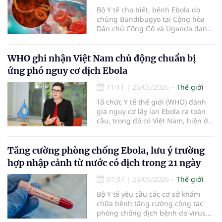
Bộ Y tế cho biết, bệnh Ebola do
chủng Bundibugyo tại Cộng hòa
Dân chủ Công Gô và Uganda đang
tiếp tục diễn biến phức tạp, số ca
mắc tăng và ghi nhận nguy cơ lây
truyền qua biên giới. Hiện, bệnh
WHO ghi nhận Việt Nam chủ động chuẩn bị
chưa có vaccine hoặc phương
ứng phó nguy cơ dịch Ebola
pháp điều trị nào được phê duyệt.
11:11
|
25/05/2026
Thế giới
Tổ chức Y tế thế giới (WHO) đánh
giá nguy cơ lây lan Ebola ra toàn
cầu, trong đó có Việt Nam, hiện ở
mức thấp. WHO ghi nhận sự chủ
động của Bộ Y tế Việt Nam trong
việc tăng cường giám sát, truyền
Tăng cường phòng chống Ebola, lưu ý trường
thông nguy cơ và chuẩn bị năng
hợp nhập cảnh từ nước có dịch trong 21 ngày
lực ứng phó trước diễn biến phức
tạp của đợt bùng phát bệnh do
07:07
|
25/05/2026
Thế giới
virus Bundibugyo tại châu Phi.
Bộ Y tế yêu cầu các cơ sở khám
chữa bệnh tăng cường công tác
phòng chống dịch bệnh do virus