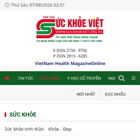
Thứ Sáu 07/08/2026 02:51
E-ISSN 2734 - 9756
P-ISSN 2815 - 6285
VietNam Health MagazineOnline
NLINE
TIN TỨC
SỨC KHỎE
Y HỌC CỔ TRUYỀN
NGHIÊN CỨU TRA
MỚI NHẤT
ĐỌC NHIỀU
SỨC KHỎE
Sức khỏe tinh thần
Khỏe - Đẹp