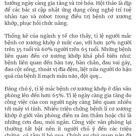
hướng ngày càng gia tăng và trẻ hóa. Hội thảo là dịp
để các bác sĩ cập nhật ứng dụng công nghệ trí tuệ
nhân tạo và robot trong điều trị bệnh cơ xương
khớp, phục hồi chức năng.
Thống kê của ngành y tế cho thấy, tỉ lệ người mắc
bệnh cơ xương khớp ở mức cao, với hơn 30% người
trên 35 tuổi và 60% người trên 65 tuổi. Những bệnh
liên quan đến cơ xương khớp khá phổ biến như:
bệnh liên quan đến bàn tay, bàn chân, đau vai gáy,
đau cột sống, thoát vị đĩa đệm, liệt nửa người do hậu
quả của bệnh lí mạch máu não, đột quỵ…
Đáng chú ý, tỉ lệ mắc bệnh cơ xương khớp ở dân văn
phòng lên đến hơn 65%. Tỉ lệ ngày càng gia tăng do
công việc của con người ngày càng liên quan nhiều
tới máy vi tính. Nhiều triệu chứng bệnh lí cơ xương
khớp ở giới văn phòng diễn ra âm thầm hoặc chỉ là
những cơn đau, mỏi ngắn. Công việc văn phòng lại
thường tất bật nên ít người chú ý đến các triệu
chứng, có tâm lí bỏ qua. Chính sự chủ quan này đã