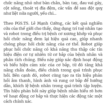
chức năng nhỏ như bàn chân, bàn tay, đau vai gáy,
cột sống, thoát vị đĩa đệm, các vấn đề sau đột quỵ
như liệt nửa người, yếu chi…
Theo PGS.TS. Lê Mạnh Cường, các kết quả nghiên
cứu của thế giới cho thấy, ứng dụng trí tuệ nhân tạo
và robot trong điều trị bệnh cơ xương khớp và phục
hồi chức năng đem lại hiệu quả cao, giúp nhanh
chóng phục hồi chức năng của cơ thể. Robot giúp
phục hồi chức năng có khả năng thu thập các tín
hiệu điện cơ tự nhiên từ cơ bắp của bệnh nhân và
phân tích chúng. Điều này giúp xác định hoạt động
và biểu hiện cảm xúc của cơ bắp, từ đó tăng khả
năng chẩn đoán, điều chỉnh trong quá trình phục
hồi. Bên cạnh đó, robot cũng tạo ra tín hiệu phản
hồi âm thanh, hình ảnh và rung cơ bắp để hướng
dẫn, khích lệ bệnh nhân trong quá trình tập luyện.
Tín hiệu phản hồi này giúp bệnh nhân hiểu rõ hơn
về hoạt động cơ bắp và thực hiện các động tác một
cách chính xác.