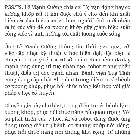
PGS.TS. Lê Mạnh Cường chia sẻ: Hệ vận động hay cơ
xương khớp rất ít khi được chú ý cho đến khi xuất
hiện các dấu hiệu của lão hóa, người bệnh mới nhận
ra bị các vấn đề cơ xương khớp gây giảm hiệu suất
công việc và ảnh hưởng tới chất lượng cuộc sống.
Ông Lê Mạnh Cường thông tin, thời gian qua, với
việc cập nhật kỹ thuật y học hiện đại, đặc biệt là
chuyển đổi số y tế, các cơ sở khám chữa bệnh đã đẩy
mạnh ứng dụng trí tuệ nhân tạo, robot trong phẫu
thuật, điều trị cho bệnh nhân. Bệnh viện Tuệ Tĩnh
cũng đang cập nhật Al, robot trong điều trị các bệnh
cơ xương khớp, phục hồi chức năng kết hợp với giải
pháp y học cổ truyền.
Chuyên gia này cho biết, trong điều trị các bệnh lý cơ
xương khớp, phục hồi chức năng rất quan trọng. Với
sự phát triển của y học, AI và robot đang được ứng
dụng trong điều trị bệnh cơ xương khớp nói riêng,
phục hồi chức năng nói chung khá rộng, từ những