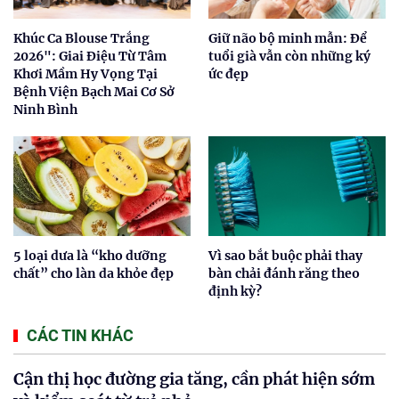
Khúc Ca Blouse Trắng
Giữ não bộ minh mẫn: Để
2026": Giai Điệu Từ Tâm
tuổi già vẫn còn những ký
Khơi Mầm Hy Vọng Tại
ức đẹp
Bệnh Viện Bạch Mai Cơ Sở
Ninh Bình
5 loại dưa là “kho dưỡng
Vì sao bắt buộc phải thay
chất” cho làn da khỏe đẹp
bàn chải đánh răng theo
định kỳ?
CÁC TIN KHÁC
Cận thị học đường gia tăng, cần phát hiện sớm