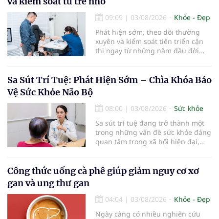
và kiểm soát từ trẻ nhỏ
09:09
|
03/08/2026
Khỏe - Đẹp
Phát hiện sớm, theo dõi thường
xuyên và kiểm soát tiến triển cận
thị ngay từ những năm đầu đời
được các chuyên gia đánh giá là
chìa khóa bảo vệ thị lực lâu dài cho
trẻ. Đây cũng là định hướng của
Sa Sút Trí Tuệ: Phát Hiện Sớm – Chìa Khóa Bảo
Trung tâm Nhãn nhi và Kiểm soát
Vệ Sức Khỏe Não Bộ
cận thị vừa được Bệnh viện Đông
Đô đưa vào hoạt động ngày 1/8.
08:00
|
03/08/2026
Sức khỏe
Sa sút trí tuệ đang trở thành một
trong những vấn đề sức khỏe đáng
quan tâm trong xã hội hiện đại,
đặc biệt ở người lớn tuổi. Theo
thống kê y khoa, hiện có hơn 55
triệu người trên thế giới đang
Công thức uống cà phê giúp giảm nguy cơ xơ
sống chung với bệnh, trong đó
gan và ung thư gan
bệnh Alzheimer chiếm khoảng 60–
70% trường hợp.
04:04
|
03/08/2026
Khỏe - Đẹp
Ngày càng có nhiều nghiên cứu