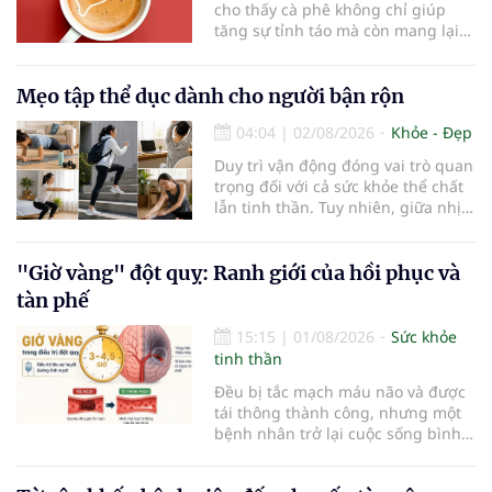
cho thấy cà phê không chỉ giúp
tăng sự tỉnh táo mà còn mang lại
lợi ích cho nhiều cơ quan trong cơ
thể, đặc biệt là gan. Đây là cơ quan
đóng vai trò lọc độc tố, chuyển hóa
Mẹo tập thể dục dành cho người bận rộn
thuốc và dự trữ nhiều vitamin,
04:04
|
02/08/2026
Khỏe - Đẹp
khoáng chất thiết yếu nhưng cũng
rất dễ bị tổn thương…
Duy trì vận động đóng vai trò quan
trọng đối với cả sức khỏe thể chất
lẫn tinh thần. Tuy nhiên, giữa nhịp
sống bận rộn và nhiều trách nhiệm
cần cân bằng, việc dành thời gian
cho các hoạt động tập luyện
"Giờ vàng" đột quỵ: Ranh giới của hồi phục và
thường trở thành một thách thức
tàn phế
không nhỏ…
15:15
|
01/08/2026
Sức khỏe
tinh thần
Đều bị tắc mạch máu não và được
tái thông thành công, nhưng một
bệnh nhân trở lại cuộc sống bình
thường sau 5 ngày trong khi người
còn lại đối mặt nguy cơ tàn tật. Hai