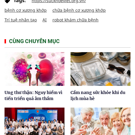
Tags:
https://suckhoeviet.org.vn/
bệnh cơ xương khớp
chữa bệnh cơ xương khớp
Trí tuệ nhân tạo
AI
robot khám chữa bệnh
CÙNG CHUYÊN MỤC
Ung thư thận: Nguy hiểm vì
Cẩm nang sức khỏe khi du
tiến triển quá âm thầm
lịch mùa hè