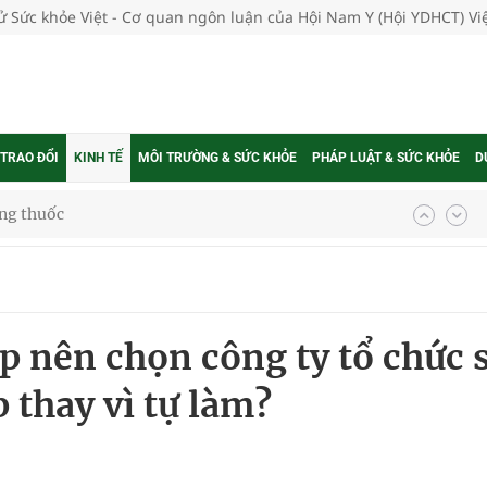
tử Sức khỏe Việt - Cơ quan ngôn luận của Hội Nam Y (Hội YDHCT) V
 TRAO ĐỔI
KINH TẾ
MÔI TRƯỜNG & SỨC KHỎE
PHÁP LUẬT & SỨC KHỎE
D
ợng thuốc
g, nhiệt độ cao nhất 35 độ
p nên chọn công ty tổ chức 
kỳ, khám sàng lọc cho người dân
 thay vì tự làm?
ông cực hiệu quả
 chuyên gia