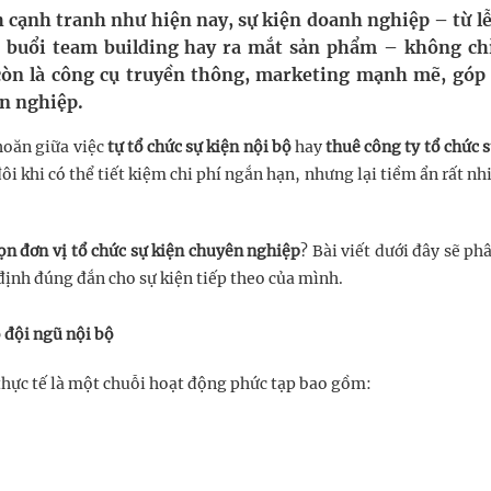
cạnh tranh như hiện nay, sự kiện doanh nghiệp – từ lễ
c buổi team building hay ra mắt sản phẩm – không ch
nghiệm thực tế
còn là công cụ truyền thông, marketing mạnh mẽ, góp
n nghiệp.
hìn phụ nữ mỗi năm
hoăn giữa việc
tự tổ chức sự kiện nội bộ
hay
thuê công ty tổ chức s
đôi khi có thể tiết kiệm chi phí ngắn hạn, nhưng lại tiềm ẩn rất nh
họn đơn vị tổ chức sự kiện chuyên nghiệp
? Bài viết dưới đây sẽ ph
 định đúng đắn cho sự kiện tiếp theo của mình.
 đội ngũ nội bộ
thực tế là một chuỗi hoạt động phức tạp bao gồm: