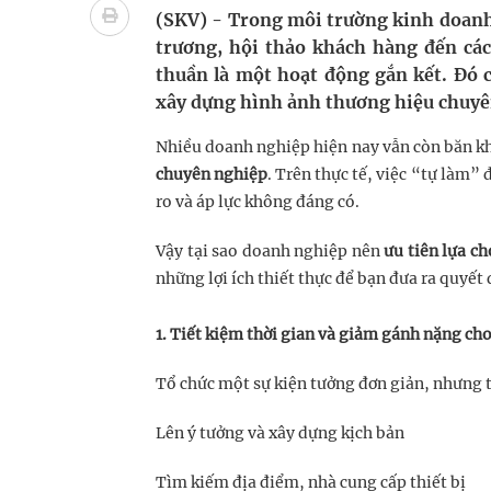
Nhiều lợi thế để nâng chất lượng y tế
(SKV) - Trong môi trường kinh doanh 
trương, hội thảo khách hàng đến cá
Vương Thành Công: Khi việc học bắt đầu từ trải 
thuần là một hoạt động gắn kết. Đó 
xây dựng hình ảnh thương hiệu chuyê
Tầm soát sớm ung thư vú giúp cứu sống hàng ng
Nhiều doanh nghiệp hiện nay vẫn còn băn k
Giải pháp nâng cao thị lực thời hiện đại
chuyên nghiệp
. Trên thực tế, việc “tự làm” 
ro và áp lực không đáng có.
Vậy tại sao doanh nghiệp nên
ưu tiên lựa c
những lợi ích thiết thực để bạn đưa ra quyết
1. Tiết kiệm thời gian và giảm gánh nặng cho
Tổ chức một sự kiện tưởng đơn giản, nhưng 
Lên ý tưởng và xây dựng kịch bản
Tìm kiếm địa điểm, nhà cung cấp thiết bị