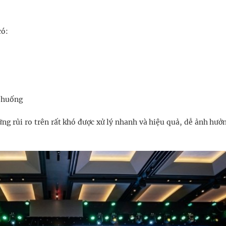
có:
h huống
ng rủi ro trên rất khó được xử lý nhanh và hiệu quả, dễ ảnh hưở