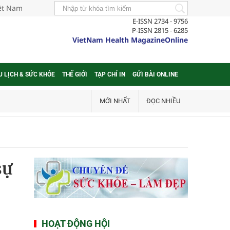
iệt Nam
E-ISSN 2734 - 9756
P-ISSN 2815 - 6285
VietNam Health MagazineOnline
U LỊCH & SỨC KHỎE
THẾ GIỚI
TẠP CHÍ IN
GỬI BÀI ONLINE
MỚI NHẤT
ĐỌC NHIỀU
sự
HOẠT ĐỘNG HỘI