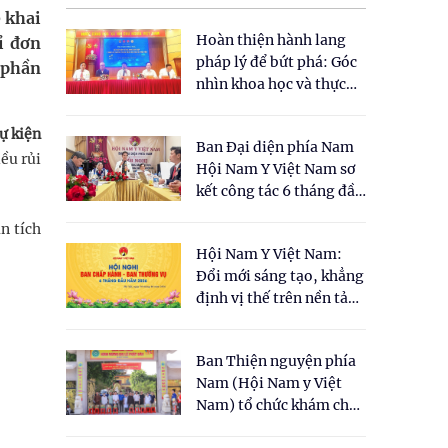
 khai
Hoàn thiện hành lang
ỉ đơn
pháp lý để bứt phá: Góc
 phần
nhìn khoa học và thực
tiễn tại Tọa đàm " Đề
xuất một số nội dung
ự kiện
Ban Đại diện phía Nam
cho Luật Y dược cổ
iều rủi
Hội Nam Y Việt Nam sơ
truyền Việt Nam"
kết công tác 6 tháng đầu
năm 2026
ân tích
Hội Nam Y Việt Nam:
Đổi mới sáng tạo, khẳng
định vị thế trên nền tảng
y học cổ truyền và khoa
học hiện đại
Ban Thiện nguyện phía
Nam (Hội Nam y Việt
Nam) tổ chức khám chữa
bệnh y học cổ truyền và