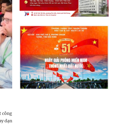
t công
ày dạn