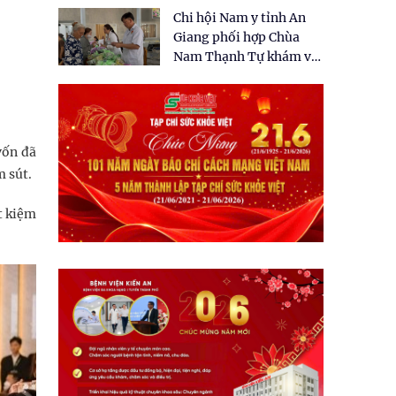
tặng quà cho 150 người
Chi hội Nam y tỉnh An
dân tại xã Tân Tập
Giang phối hợp Chùa
Nam Thạnh Tự khám và
cấp thuốc miễn phí cho
nhân dân
vốn đã
m sút.
ết kiệm