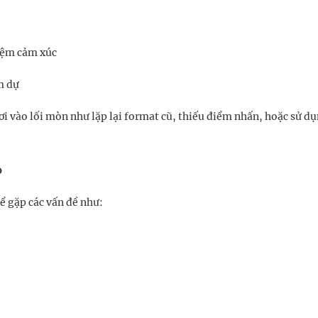
iệm cảm xúc
m dự
ơi vào lối mòn như lặp lại format cũ, thiếu điểm nhấn, hoặc sử dụ
o
ể gặp các vấn đề như: