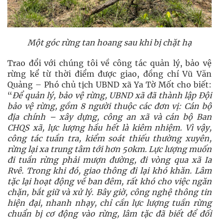
Một góc rừng tan hoang sau khi bị chặt hạ
Trao đổi với chúng tôi về công tác quản lý, bảo vệ
rừng kể từ thời điểm được giao, đồng chí Vũ Văn
Quảng – Phó chủ tịch UBND xã Ya Tờ Mốt cho biết:
“
Để quản lý, bảo vệ rừng, UBND xã đã thành lập Đội
bảo vệ rừng, gồm 8 người thuộc các đơn vị: Cán bộ
địa chính – xây dựng, công an xã và cán bộ Ban
CHQS xã, lực lượng hầu hết là kiêm nhiệm. Vì vậy,
công tác tuần tra, kiểm soát thiếu thường xuyên,
rừng lại xa trung tâm tới hơn 50km. Lực lượng muốn
đi tuần rừng phải mượn đường, đi vòng qua xã Ia
Rvê. Trong khi đó, giao thông đi lại khó khăn. Lâm
tặc lại hoạt động về ban đêm, rất khó cho việc ngăn
chặn, bắt
giữ
và xử lý. Bây giờ, công nghệ thông tin
hiện đại, nhanh nhạy, chỉ cần lực lượng tuần rừng
chuẩn bị cơ động vào rừng, lâm tặc đã biết để đối