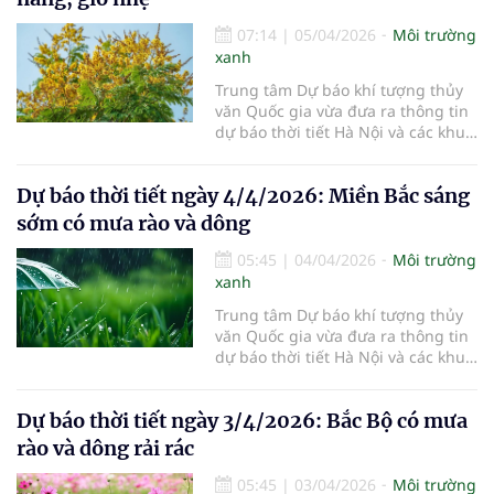
07:14
|
05/04/2026
Môi trường
xanh
Trung tâm Dự báo khí tượng thủy
văn Quốc gia vừa đưa ra thông tin
dự báo thời tiết Hà Nội và các khu
vực khác trên cả nước ngày
5/4/2026.
Dự báo thời tiết ngày 4/4/2026: Miền Bắc sáng
sớm có mưa rào và dông
05:45
|
04/04/2026
Môi trường
xanh
Trung tâm Dự báo khí tượng thủy
văn Quốc gia vừa đưa ra thông tin
dự báo thời tiết Hà Nội và các khu
vực khác trên cả nước ngày
4/4/2026.
Dự báo thời tiết ngày 3/4/2026: Bắc Bộ có mưa
rào và dông rải rác
05:45
|
03/04/2026
Môi trường