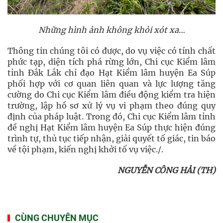
Những hình ảnh không khỏi xót xa…
Thông tin chúng tôi có được, do vụ việc có tính chất
phức tạp, diện tích phá rừng lớn, Chi cục Kiểm lâm
tỉnh Đắk Lắk chỉ đạo Hạt Kiểm lâm huyện Ea Súp
phối hợp với cơ quan liên quan và lực lượng tăng
cường do Chi cục Kiểm lâm điều động kiểm tra hiện
trường, lập hồ sơ xử lý vụ vi phạm theo đúng quy
định của pháp luật. Trong đó, Chi cục Kiểm lâm tỉnh
đề nghị Hạt Kiểm lâm huyện Ea Súp thực hiện đúng
trình tự, thủ tục tiếp nhận, giải quyết tố giác, tin báo
về tội phạm, kiến nghị khởi tố vụ việc./.
NGUYỄN CÔNG HẢI (TH)
CÙNG CHUYÊN MỤC