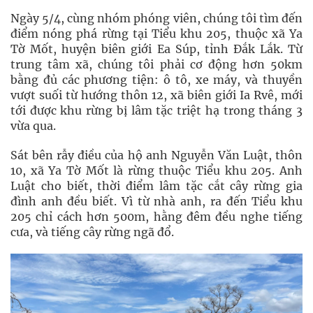
Ngày 5/4, cùng nhóm phóng viên, chúng tôi tìm đến
điểm nóng phá rừng tại Tiểu khu 205, thuộc xã Ya
Tờ Mốt, huyện biên giới Ea Súp, tỉnh Đắk Lắk. Từ
trung tâm xã, chúng tôi phải cơ động hơn 50km
bằng đủ các phương tiện: ô tô, xe máy, và thuyền
vượt suối từ hướng thôn 12, xã biên giới Ia Rvê, mới
tới được khu rừng bị lâm tặc triệt hạ trong tháng 3
vừa qua.
Sát bên rẫy điều của hộ anh Nguyễn Văn Luật, thôn
10, xã Ya Tờ Mốt là rừng thuộc Tiểu khu 205. Anh
Luật cho biết, thời điểm lâm tặc cắt cây rừng gia
đình anh đều biết. Vì từ nhà anh, ra đến Tiểu khu
205 chỉ cách hơn 500m, hằng đêm đều nghe tiếng
cưa, và tiếng cây rừng ngã đổ.