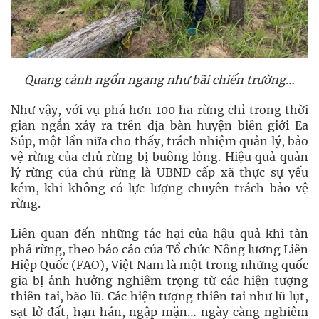
Quang cảnh ngổn ngang như bãi chiến trường…
Như vậy, với vụ phá hơn 100 ha rừng chỉ trong thời
gian ngắn xảy ra trên địa bàn huyện biên giới Ea
Súp, một lần nữa cho thấy, trách nhiệm quản lý, bảo
vệ rừng của chủ rừng bị buông lỏng. Hiệu quả quản
lý rừng của chủ rừng là UBND cấp xã thực sự yếu
kém, khi không có lực lượng chuyên trách bảo vệ
rừng.
Liên quan đến những tác hại của hậu quả khi tàn
phá rừng, theo báo cáo của Tổ chức Nông lương Liên
Hiệp Quốc (FAO), Việt Nam là một trong những quốc
gia bị ảnh hưởng nghiêm trọng từ các hiện tượng
thiên tai, bão lũ. Các hiện tượng thiên tai như lũ lụt,
sạt lở đất, hạn hán, ngập mặn… ngày càng nghiêm