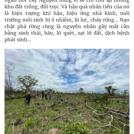
ngàn nơi Tây Nguyên hùng vĩ sẽ chỉ còn lại những
khu đất trồng, đồi trọc. Và hậu quả nhãn tiền của nó
là hiện tượng khí hậu, hiệu ứng nhà kính, môi
trường môi sinh bị ô nhiễm, lũ lut, cháy rừng… Nạn
chặt phá rừng cũng là nguyên nhân gây mất cân
bằng sinh thái, bão, lũ quét, sạt lở đất, dịch bệnh
phát sinh…