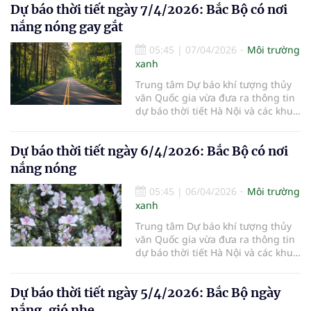
Dự báo thời tiết ngày 7/4/2026: Bắc Bộ có nơi
nắng nóng gay gắt
05:45
|
07/04/2026
Môi trường
xanh
Trung tâm Dự báo khí tượng thủy
văn Quốc gia vừa đưa ra thông tin
dự báo thời tiết Hà Nội và các khu
vực khác trên cả nước ngày
7/4/2026.
Dự báo thời tiết ngày 6/4/2026: Bắc Bộ có nơi
nắng nóng
05:45
|
06/04/2026
Môi trường
xanh
Trung tâm Dự báo khí tượng thủy
văn Quốc gia vừa đưa ra thông tin
dự báo thời tiết Hà Nội và các khu
vực khác trên cả nước ngày
6/4/2026.
Dự báo thời tiết ngày 5/4/2026: Bắc Bộ ngày
nắng, gió nhẹ