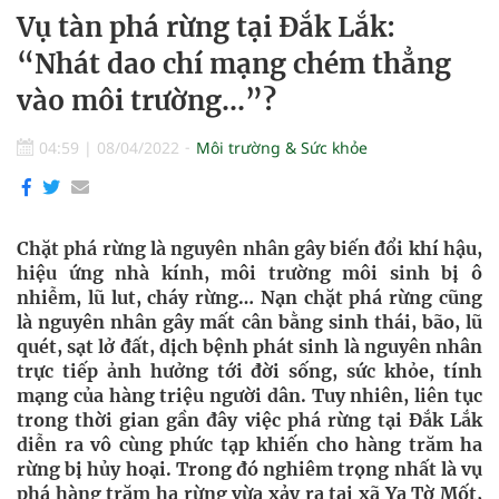
Vụ tàn phá rừng tại Đắk Lắk:
“Nhát dao chí mạng chém thẳng
vào môi trường…”?
04:59
|
08/04/2022
Môi trường & Sức khỏe
Chặt phá rừng là nguyên nhân gây biến đổi khí hậu,
hiệu ứng nhà kính, môi trường môi sinh bị ô
nhiễm, lũ lut, cháy rừng… Nạn chặt phá rừng cũng
là nguyên nhân gây mất cân bằng sinh thái, bão, lũ
quét, sạt lở đất, dịch bệnh phát sinh là nguyên nhân
trực tiếp ảnh hưởng tới đời sống, sức khỏe, tính
mạng của hàng triệu người dân. Tuy nhiên, liên tục
trong thời gian gần đây việc phá rừng tại Đắk Lắk
diễn ra vô cùng phức tạp khiến cho hàng trăm ha
rừng bị hủy hoại. Trong đó nghiêm trọng nhất là vụ
phá hàng trăm ha rừng vừa xảy ra tại xã Ya Tờ Mốt,