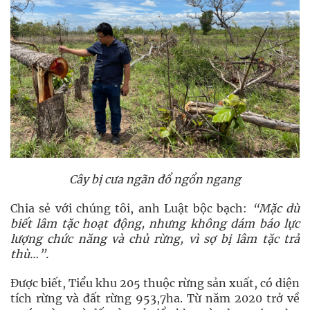
Cây bị cưa ngãn đổ ngổn ngang
Chia sẻ với chúng tôi, anh Luật bộc bạch:
“Mặc dù
biết lâm tặc hoạt động, nhưng không dám báo lực
lượng chức năng và chủ rừng, vì sợ bị lâm tặc trả
thù
…
”.
Được biết, Tiểu khu 205 thuộc rừng sản xuất, có diện
tích rừng và đất rừng 953,7ha. Từ năm 2020 trở về