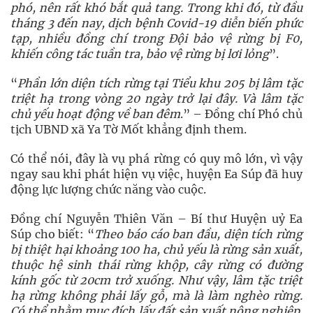
phó, nên rất khó bắt quả tang. Trong khi đó, từ đầu
tháng 3 đến nay, dịch bệnh Covid-19 diễn biến phức
tạp, nhiều đồng chí trong Đội bảo vệ rừng bị F0,
khiến công tác tuần tra, bảo vệ rừng bị lơi lỏng
”.
“
Phần lớn diện tích rừng tại Tiểu khu 205 bị lâm tặc
triệt hạ trong vòng 20 ngày trở lại đây. Và lâm tặc
chủ yếu hoạt động về ban đêm
.” – Đồng chí Phó chủ
tịch UBND xã Ya Tờ Mốt khẳng định them.
Có thể nói, đây là vụ phá rừng có quy mô lớn, vì vậy
ngay sau khi phát hiện vụ việc, huyện Ea Súp đã huy
động lực lượng chức năng vào cuộc.
Đồng chí Nguyễn Thiên Văn – Bí thư Huyện uỷ Ea
Súp cho biết: “
Theo báo cáo ban đầu, diện tích rừng
bị thiệt hại khoảng 100 ha, chủ yếu là rừng sản xuất,
thuộc hệ sinh thái rừng khộp, cây rừng có đường
kính gốc từ 20cm trở xuống. Như vậy, lâm tặc triệt
hạ rừng không phải lấy gỗ, mà là làm nghèo rừng.
Có thể nhằm mục đích lấy đất sản xuất nông nghiệp.