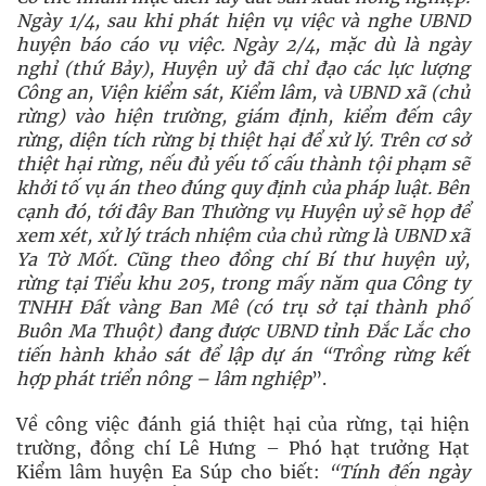
Ngày 1/4, sau khi phát hiện vụ việc và nghe UBND
huyện báo cáo vụ việc. Ngày 2/4, mặc dù là ngày
nghỉ (thứ Bảy), Huyện uỷ đã chỉ đạo các lực lượng
Công an, Viện kiểm sát, Kiểm lâm, và UBND xã (chủ
rừng) vào hiện trường, giám định, kiểm đếm cây
rừng, diện tích rừng bị thiệt hại để xử lý. Trên cơ sở
thiệt hại rừng, nếu đủ yếu tố cấu thành tội phạm sẽ
khởi tố vụ án theo đúng quy định của pháp luật. Bên
cạnh đó, tới đây Ban Thường vụ Huyện uỷ sẽ họp để
xem xét, xử lý trách nhiệm của chủ rừng là UBND xã
Ya Tờ Mốt. Cũng theo đồng chí Bí thư huyện uỷ,
rừng tại Tiểu khu 205, trong mấy năm qua Công ty
TNHH Đất vàng Ban Mê (có trụ sở tại thành phố
Buôn Ma Thuột) đang được UBND tỉnh Đắc Lắc cho
tiến hành khảo sát để lập dự án “Trồng rừng kết
hợp phát triển nông – lâm nghiệp
”.
Về công việc đánh giá thiệt hại của rừng, tại hiện
trường, đồng chí Lê Hưng – Phó hạt trưởng Hạt
Kiểm lâm huyện Ea Súp cho biết:
“Tính đến ngày