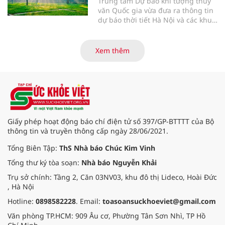
Trung tâm Dự báo khí tượng thủy
văn Quốc gia vừa đưa ra thông tin
dự báo thời tiết Hà Nội và các khu
vực khác trên cả nước ngày
1/4/2026.
Xem thêm
Giấy phép hoạt động báo chí điện tử số 397/GP-BTTTT của Bộ
thông tin và truyền thông cấp ngày 28/06/2021.
Tổng Biên Tập:
ThS Nhà báo Chúc Kim Vinh
Tổng thư ký tòa soạn:
Nhà báo Nguyễn Khải
Trụ sở chính: Tầng 2, Căn 03NV03, khu đô thị Lideco, Hoài Đức
, Hà Nội
Hotline:
0898582228
. Email:
toasoansuckhoeviet@gmail.com
Văn phòng TP.HCM: 909 Âu cơ, Phường Tân Sơn Nhì, TP Hồ