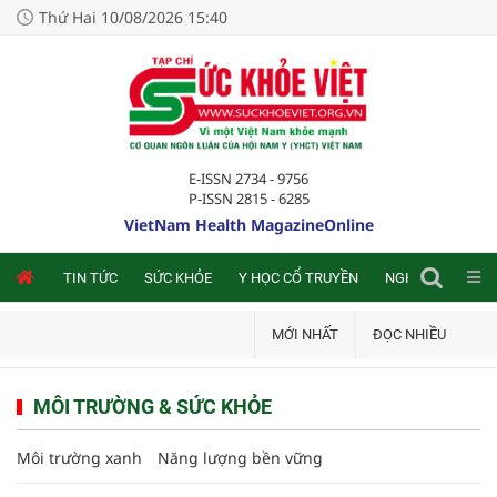
Thứ Hai 10/08/2026 15:40
E-ISSN 2734 - 9756
P-ISSN 2815 - 6285
VietNam Health MagazineOnline
NLINE
TIN TỨC
SỨC KHỎE
Y HỌC CỔ TRUYỀN
NGHIÊN CỨU TRA
MỚI NHẤT
ĐỌC NHIỀU
MÔI TRƯỜNG & SỨC KHỎE
Môi trường xanh
Năng lượng bền vững