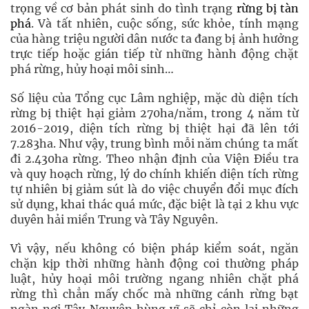
trọng về cơ bản phát sinh do tình trạng
rừng bị tàn
phá
. Và tất nhiên, cuộc sống, sức khỏe, tính mạng
của hàng triệu người dân nước ta đang bị ảnh hưởng
trực tiếp hoặc gián tiếp từ những hành động chặt
phá rừng, hủy hoại môi sinh…
Số liệu của Tổng cục Lâm nghiệp, mặc dù diện tích
rừng bị thiệt hại giảm 270ha/năm, trong 4 năm từ
2016-2019, diện tích rừng bị thiệt hại đã lên tới
7.283ha. Như vậy, trung bình mỗi năm chúng ta mất
đi 2.430ha rừng. Theo nhận định của Viện Điều tra
và quy hoạch rừng, lý do chính khiến diện tích rừng
tự nhiên bị giảm sút là do việc chuyển đổi mục đích
sử dụng, khai thác quá mức, đặc biệt là tại 2 khu vực
duyên hải miền Trung và Tây Nguyên.
Vì vậy, nếu không có biện pháp kiểm soát, ngăn
chặn kịp thời những hành động coi thường pháp
luật, hủy hoại môi trường ngang nhiên chặt phá
rừng thì chẳn mấy chốc mà những cánh rừng bạt