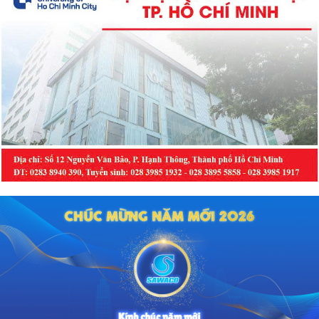
lượng dịch vụ, Bệnh viện Mắt Hải
Phòng đang từng bước khẳng định
vị thế là trung tâm nhãn khoa hiện
đại của thành phố và khu vực, góp
phần hiện thực hóa Nghị quyết số
72 về chăm sóc sức khỏe nhân dân
và Nghị quyết số 45 về xây dựng
Hải Phòng trở thành trung tâm y tế
chất lượng cao của vùng Duyên hải
Bắc Bộ.