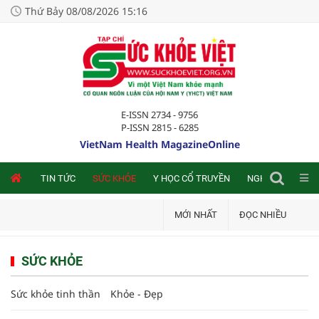
Thứ Bảy 08/08/2026 15:16
E-ISSN 2734 - 9756
P-ISSN 2815 - 6285
VietNam Health MagazineOnline
NLINE
TIN TỨC
SỨC KHỎE
Y HỌC CỔ TRUYỀN
NGHIÊN CỨU TRA
MỚI NHẤT
ĐỌC NHIỀU
SỨC KHỎE
Sức khỏe tinh thần
Khỏe - Đẹp