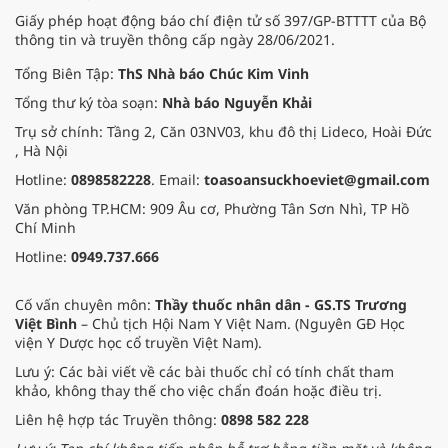
Giấy phép hoạt động báo chí điện tử số 397/GP-BTTTT của Bộ
thông tin và truyền thông cấp ngày 28/06/2021.
Tổng Biên Tập:
ThS Nhà báo Chúc Kim Vinh
Tổng thư ký tòa soạn:
Nhà báo Nguyễn Khải
Trụ sở chính: Tầng 2, Căn 03NV03, khu đô thị Lideco, Hoài Đức
, Hà Nội
Hotline:
0898582228
. Email:
toasoansuckhoeviet@gmail.com
Văn phòng TP.HCM: 909 Âu cơ, Phường Tân Sơn Nhì, TP Hồ
Chí Minh
Hotline:
0949.737.666
Cố vấn chuyên môn:
Thầy thuốc nhân dân - GS.TS Trương
Việt Bình
– Chủ tịch Hội Nam Y Việt Nam. (Nguyên GĐ Học
viện Y Dược học cổ truyền Việt Nam).
Lưu ý: Các bài viết về các bài thuốc chỉ có tính chất tham
khảo, không thay thế cho việc chẩn đoán hoặc điều trị.
Liên hệ hợp tác Truyền thông:
0898 582 228