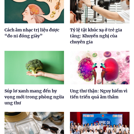
Cách âm nhạc trị liệu được
Tỷ lệ tật khúc xạ ở trẻ gia
“đo ni đóng giày”
tăng: Khuyến nghị của
chuyên gia
Súp lơ xanh mang đến hy
Ung thư thận: Nguy hiểm vì
vọng mới trong phòng ngừa
tiến triển quá âm thầm
ung thư