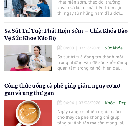
Phát hiện sớm, theo dõi thường
xuyên và kiểm soát tiến triển cận
thị ngay từ những năm đầu đời
được các chuyên gia đánh giá là
chìa khóa bảo vệ thị lực lâu dài cho
trẻ. Đây cũng là định hướng của
Sa Sút Trí Tuệ: Phát Hiện Sớm – Chìa Khóa Bảo
Trung tâm Nhãn nhi và Kiểm soát
Vệ Sức Khỏe Não Bộ
cận thị vừa được Bệnh viện Đông
Đô đưa vào hoạt động ngày 1/8.
08:00
|
03/08/2026
Sức khỏe
Sa sút trí tuệ đang trở thành một
trong những vấn đề sức khỏe đáng
quan tâm trong xã hội hiện đại,
đặc biệt ở người lớn tuổi. Theo
thống kê y khoa, hiện có hơn 55
triệu người trên thế giới đang
Công thức uống cà phê giúp giảm nguy cơ xơ
sống chung với bệnh, trong đó
gan và ung thư gan
bệnh Alzheimer chiếm khoảng 60–
70% trường hợp.
04:04
|
03/08/2026
Khỏe - Đẹp
Ngày càng có nhiều nghiên cứu
cho thấy cà phê không chỉ giúp
tăng sự tỉnh táo mà còn mang lại
lợi ích cho nhiều cơ quan trong cơ