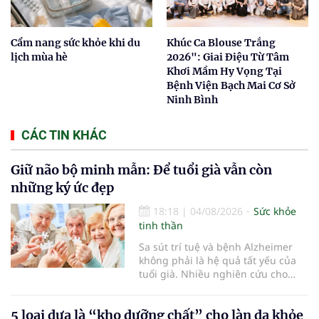
Cẩm nang sức khỏe khi du
Khúc Ca Blouse Trắng
lịch mùa hè
2026": Giai Điệu Từ Tâm
Khơi Mầm Hy Vọng Tại
Bệnh Viện Bạch Mai Cơ Sở
Ninh Bình
CÁC TIN KHÁC
Giữ não bộ minh mẫn: Để tuổi già vẫn còn
những ký ức đẹp
18:18
|
04/08/2026
Sức khỏe
tinh thần
Sa sút trí tuệ và bệnh Alzheimer
không phải là hệ quả tất yếu của
tuổi già. Nhiều nghiên cứu cho
thấy, duy trì lối sống lành mạnh,
kiểm soát tốt các bệnh mạn tính và
5 loại dưa là “kho dưỡng chất” cho làn da khỏe
rèn luyện trí não mỗi ngày có thể