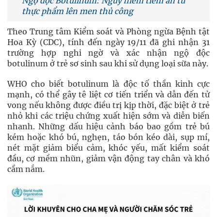
Ngộ độc Botulinum: Nguy hiểm tiềm ẩn từ
thực phẩm lên men thủ công
Theo Trung tâm Kiểm soát và Phòng ngừa Bệnh tật
Hoa Kỳ (CDC), tính đến ngày 19/11 đã ghi nhận 31
trường hợp nghi ngờ và xác nhận ngộ độc
botulinum ở trẻ sơ sinh sau khi sử dụng loại sữa này.
WHO cho biết botulinum là độc tố thần kinh cực
mạnh, có thể gây tê liệt cơ tiến triển và dẫn đến tử
vong nếu không được điều trị kịp thời, đặc biệt ở trẻ
nhỏ khi các triệu chứng xuất hiện sớm và diễn biến
nhanh. Những dấu hiệu cảnh báo bao gồm trẻ bú
kém hoặc khó bú, nghẹn, táo bón kéo dài, sụp mí,
nét mặt giảm biểu cảm, khóc yếu, mất kiểm soát
đầu, cơ mềm nhũn, giảm vận động tay chân và khó
cầm nắm.