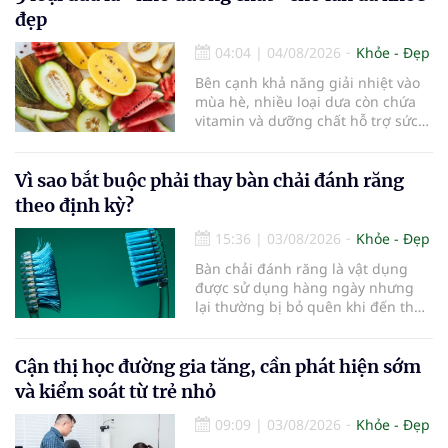
góp phần làm chậm quá trình suy
đẹp
giảm nhận thức, giúp người cao
tuổi gìn giữ trí nhớ và sống độc lập
04:04
|
04/08/2026
Khỏe - Đẹp
lâu hơn.
Bên cạnh khả năng giải nhiệt vào
mùa hè, nhiều loại dưa còn chứa
vitamin và dưỡng chất hỗ trợ sức
khỏe làn da...
Vì sao bắt buộc phải thay bàn chải đánh răng
theo định kỳ?
15:36
|
03/08/2026
Khỏe - Đẹp
Bàn chải đánh răng là vật dụng
được sử dụng hàng ngày nhưng
lại thường bị bỏ quên khi đến thời
điểm cần thay mới. Theo các
chuyên gia nha khoa, việc sử dụng
bàn chải quá lâu có thể làm giảm
Cận thị học đường gia tăng, cần phát hiện sớm
hiệu quả làm sạch và ảnh hưởng
và kiểm soát từ trẻ nhỏ
đến sức khỏe răng miệng...
09:09
|
03/08/2026
Khỏe - Đẹp