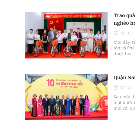
Trao quà
nghèo họ
10:10
Mới đây, t
tồn và Phá
dược học 
phối hợp 
Thìn 2024”
Trường Yên
Quận Na
01:14
Sau một th
một bước 
mới với di