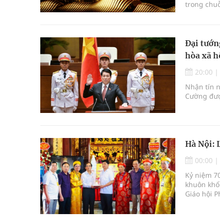
trong chuỗ
ngành làm 
lưu tay n
Đại tướn
hòa xã h
20:00
Nhận tín n
Cường đượ
Hà Nội: 
00:00
Kỷ niệm 7
khuôn khổ
Giáo hội P
Việt đồng
được triển