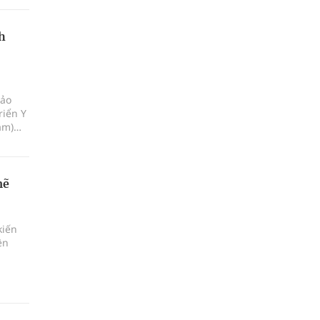
h
Bảo
riển Y
am)
iáp
i xã
mẽ
kiến
ên