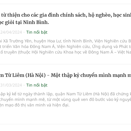
 từ thiện cho các gia đình chính sách, hộ nghèo, học sin
c giỏi tại Ninh Bình.
|
24/04/2024
Tin nổi bật
ại Xã Trường Yên, huyện Hoa Lư, tỉnh Ninh Bình, Viện Nghiên cứu 
t triển Văn hóa Đông Nam Á, Viện Nghiên cứu, Ứng dụng và Phát t
cổ truyền (thuộc Hội Nghiên cứu Khoa học về Đông Nam Á – Việt N
với các cơ quan hữu quan tổ chức chương trình:“Du Xuân đón lộc G
, Dựlễ dâng hương Đền thờ Vua Đinh Tiên Hoàng và làm từ thiện tạ
, huyện Hoa Lư, tỉnh Ninh Bình”.
m Từ Liêm (Hà Nội) - Một thập kỷ chuyển mình mạnh 
|
31/03/2024
Tin nổi bật
ập kỷ kể từ ngày thành lập, quận Nam Từ Liêm (Hà Nội) đã chứng 
chuyển mình mạnh mẽ, từ một vùng quê ven đô bước vào kỷ nguy
ện mạo đô thị văn minh và hiện đại.