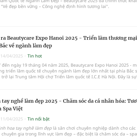
n lãm Quốc tế Ngành Làm Đẹp – Beautycare 2025 đã chính thức kha
 "Vẻ đẹp bền vững – Công nghệ định hình tương lai".
 ra Beautycare Expo Hanoi 2025 - Triển lãm thương mại
 Bắc về ngành làm đẹp
|
14/04/2025
Tin hot
7 đến ngày 19 tháng 04 năm 2025, Beautycare Expo Hanoi 2025 - m
g triển lãm quốc tế chuyên ngành làm đẹp lớn nhất tại phía Bắc 
 trở lại Trung tâm Hội chợ Triển lãm quốc tế I.C.E Hà Nội. Đây là sự
g nhằm xúc tiến thương mại, kết nối các doanh nghiệp trong nước
ang kinh doanh ở lĩnh vực mỹ phẩm, chăm sóc sắc đẹp, thẩm mỹ vi
và các công nghệ làm đẹp tiên tiến nhất.
 tay nghề làm đẹp 2025 - Chăm sóc da cá nhân hóa: Tư
h Spa Việt
|
11/04/2025
Tin nổi bật
inh hoa tay nghề làm đẹp
là sân chơi chuyên nghiệp dành cho các 
, chuyên gia trong lĩnh vực làm đẹp – đặc biệt là chăm sóc da – sp