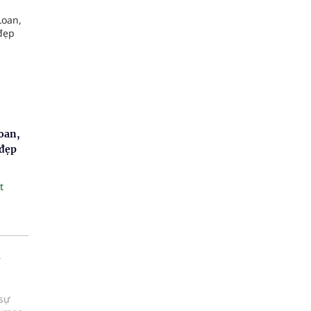
oan,
 đẹp
t
 sự