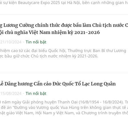
i sự kiện Beautycare Expo 2025 tại Hà Nội, bên cạnh những gian 
đẹp chuẩn quốc tế, những buổi hội thảo chuyên sâu, thì cuộc thi 
ghề làm đẹp chuyên đề 'Đón đầu xu hướng chăm sóc da cá nhân hóa
g Lương Cường chính thức được bầu làm Chủ tịch nước 
ội chủ nghĩa Việt Nam nhiệm kỳ 2021-2026
|
21/10/2024
Tin nổi bật
hiệm cao từ các đại biểu Quốc hội, Thường trực Ban Bí thư Lương
c bầu giữ chức Chủ tịch nước nhiệm kỳ 2021-2026.
Lễ Dâng hương Cẩn cáo Đức Quốc Tổ Lạc Long Quân
|
15/08/2024
Tin nổi bật
0 năm ngày Giải phóng huyện Thanh Oai (16/8/1954 - 16/8/2024). T
 đề án “Đường vào Vương quốc Vua Hùng trên không gian thực tế 
hật giáo Việt Nam, Hội Nam y Việt Nam, và Chương trình truyền th
 hành cùng doanh nghiệp chủ trì, nhiều hoạt động văn hóa cội ng
 khai trong suốt hai năm qua.