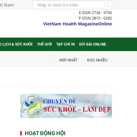
iệt Nam
E-ISSN 2734 - 9756
P-ISSN 2815 - 6285
VietNam Health MagazineOnline
U LỊCH & SỨC KHỎE
THẾ GIỚI
TẠP CHÍ IN
GỬI BÀI ONLINE
MỚI NHẤT
ĐỌC NHIỀU
HOẠT ĐỘNG HỘI