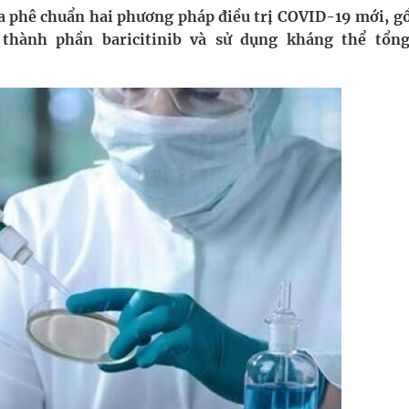
ừa phê chuẩn hai phương pháp điều trị COVID-19 mới, g
 thành phần baricitinib và sử dụng kháng thể tổn
uồn lực cho môi trường và cộng đồng
ệnh bảo hiểm y tế nếu không đăng ký khám theo yêu
ầm
nghiệm thực tế