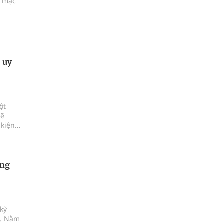
i mạc
 uy
ột
sẽ
 kiện
 và
ện,
ơng
kỹ
a. Nằm