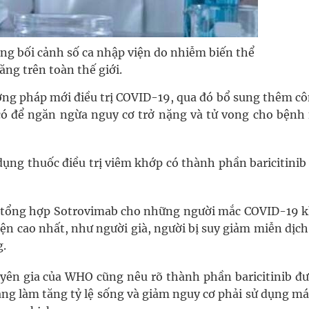
ng bối cảnh số ca nhập viện do nhiễm biến thể
ăng trên toàn thế giới.
ng pháp mới điều trị COVID-19, qua đó bổ sung thêm cô
 có để ngăn ngừa nguy cơ trở nặng và tử vong cho bệnh
ụng thuốc điều trị viêm khớp có thành phần baricitinib
 tổng hợp Sotrovimab cho những người mắc COVID-19 
ện cao nhất, như người già, người bị suy giảm miễn dịch
g.
yên gia của WHO cũng nêu rõ thành phần baricitinib đư
ăng làm tăng tỷ lệ sống và giảm nguy cơ phải sử dụng m