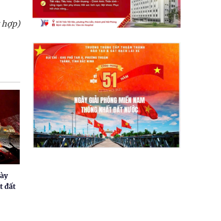
 hợp)
gày
t đất