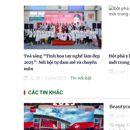
Toả sáng “Tinh hoa tay nghề làm đẹp
Đột phá y 
2025”: Nới hội tự đam mê và chuyên
mới trong 
môn
21:28
|
22:20
|
25/04/2025
Tin nổi bật
CÁC TIN KHÁC
Beautyca
02:42
Từ ngày 17