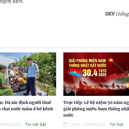
nguy kịch.
SKV
(tổng
: Đã xác định người thuê
Trực tiếp: Lễ Kỷ niệm 50 năm n
n chai nước mắm ở bờ kênh
giải phóng miền Nam thống nhấ
nước
24/06/2025
Tin nổi bật
23:59
|
29/04/2025
Tin hot