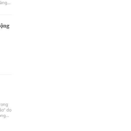
hàng
giao
'.
Cộng
rong
ảo” do
ông
uồn đã