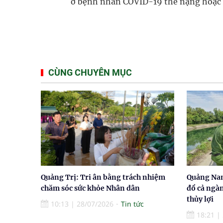
ở bệnh nhân COVID-19 thể nặng hoặc 
CÙNG CHUYÊN MỤC
Quảng Trị: Tri ân bằng trách nhiệm
Quảng Nam
chăm sóc sức khỏe Nhân dân
đổ cả ngà
thủy lợi
10:13
|
28/07/2026
Tin tức
18:21
|