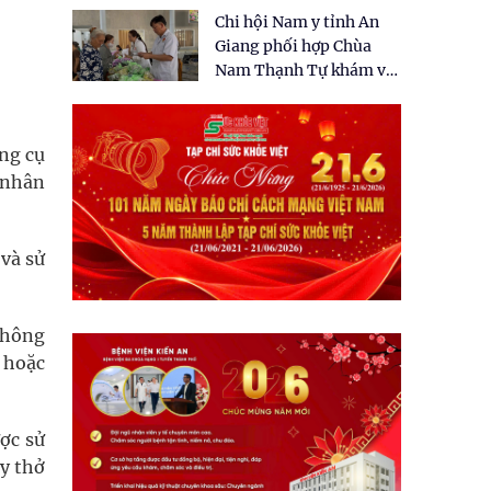
tặng quà cho 150 người
Chi hội Nam y tỉnh An
dân tại xã Tân Tập
Giang phối hợp Chùa
Nam Thạnh Tự khám và
cấp thuốc miễn phí cho
nhân dân
ng cụ
 nhân
 và sử
không
 hoặc
ợc sử
áy thở