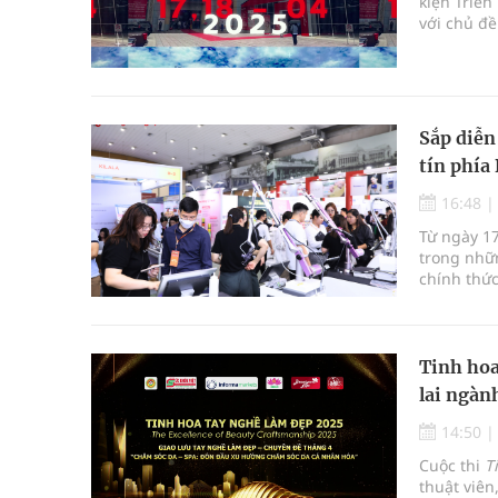
kiện Triể
với chủ đề
Sắp diễn
tín phía
16:48
Từ ngày 1
trong nhữn
chính thức
quan trọn
quốc tế đ
tóc, móng 
Tinh hoa
lai ngàn
14:50
Cuộc thi
T
thuật viên