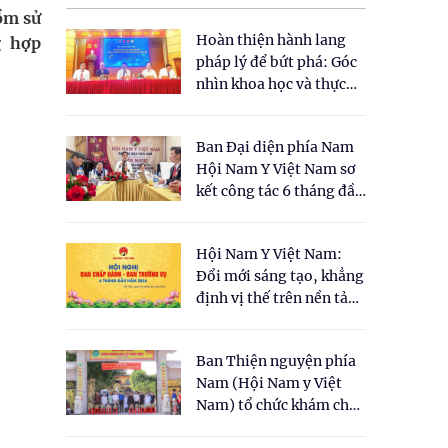
ồm sử
Hoàn thiện hành lang
g hợp
pháp lý để bứt phá: Góc
nhìn khoa học và thực
tiễn tại Tọa đàm " Đề
xuất một số nội dung
Ban Đại diện phía Nam
cho Luật Y dược cổ
Hội Nam Y Việt Nam sơ
truyền Việt Nam"
kết công tác 6 tháng đầu
năm 2026
Hội Nam Y Việt Nam:
Đổi mới sáng tạo, khẳng
định vị thế trên nền tảng
y học cổ truyền và khoa
học hiện đại
Ban Thiện nguyện phía
Nam (Hội Nam y Việt
Nam) tổ chức khám chữa
bệnh y học cổ truyền và