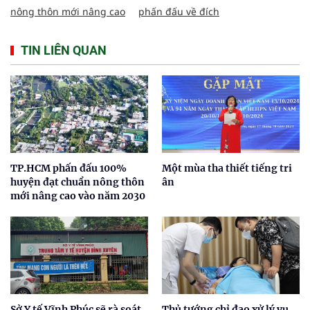
nông thôn mới nâng cao
phấn đấu về đích
TIN LIÊN QUAN
TP.HCM phấn đấu 100%
Một mùa tha thiết tiếng tri
huyện đạt chuẩn nông thôn
ân
mới nâng cao vào năm 2030
Sở Y tế Vĩnh Phúc sẽ rà soát
Thủ tướng chỉ đạo xử lý vụ