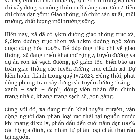
xã Duy Phiên đã đạt được 15/19 tiêu chí trong Bộ tiêu
chí xây dựng xã nông thôn mới nâng cao. Còn 4 tiêu
chí chưa đạt gồm: Giao thông, tổ chức sản xuất, môi
trường, chất lượng môi trường sống.
Hiện nay, xã đã có 9km đường giao thông trục xã,
8,6km đường trục thôn và 14km đường ngõ xóm
được cứng hóa 100%. Để đáp ứng tiêu chí về giao
thông, xã đang triển khai mở rộng 4 tuyến đường và
dự án sơn kẻ vạch đường, gờ giảm tốc, biển báo an
toàn giao thông các tuyến đường trục chính xã. Dự
kiến hoàn thành trong quý IV/2023. Đồng thời, phát
động phong trào xây dựng các tuyến đường “sáng –
xanh – sạch – đẹp”, động viên nhân dân chỉnh
trang nhà ở, khang trang sạch sẽ, gọn gàng.
Cùng với đó, xã đang triển khai tuyên truyền, vận
động người dân phân loại rác thải tại nguồn trước
khi mang đi xử lý, phấn đấu đến cuối năm đạt 100%
các hộ gia đình, cá nhân tự phân loại chất thải rắn
tại nguồn.