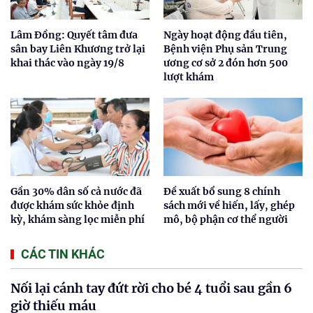
Lâm Đồng: Quyết tâm đưa
Ngày hoạt động đầu tiên,
sân bay Liên Khương trở lại
Bệnh viện Phụ sản Trung
khai thác vào ngày 19/8
ương cơ sở 2 đón hơn 500
lượt khám
Gần 30% dân số cả nước đã
Đề xuất bổ sung 8 chính
được khám sức khỏe định
sách mới về hiến, lấy, ghép
kỳ, khám sàng lọc miễn phí
mô, bộ phận cơ thể người
CÁC TIN KHÁC
Nối lại cánh tay đứt rời cho bé 4 tuổi sau gần 6
giờ thiếu máu