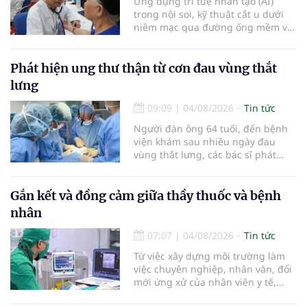
Ứng dụng trí tuệ nhân tạo (AI)
trong nội soi, kỹ thuật cắt u dưới
niêm mạc qua đường ống mềm và
các tiến bộ mới hướng tới "chữa
khỏi chức năng" bệnh viêm gan B
là những nội dung trọng tâm được
Phát hiện ung thư thận từ cơn đau vùng thắt
báo cáo tại Hội thảo khoa học cập
lưng
nhật chẩn đoán và điều trị bệnh lý
tiêu hóa - gan mật vừa diễn ra
09:09
|
04/08/2026
Tin tức
ngày 1/8 tại Bệnh viện Đại học
Người đàn ông 64 tuổi, đến bệnh
quốc tế Hồng Bàng.
viện khám sau nhiều ngày đau
vùng thắt lưng, các bác sĩ phát
hiện khối u thận phải kích thước
khoảng 3cm, nghi ngờ ung thư
biểu mô tế bào thận. Với khối u còn
Gắn kết và đồng cảm giữa thầy thuốc và bệnh
ở giai đoạn sớm, người bệnh được
nhân
chỉ định cắt bán phần thận phải
bằng phẫu thuật robot thay vì phải
07:07
|
04/08/2026
Tin tức
cắt bỏ toàn bộ quả thận như trước
Từ việc xây dựng môi trường làm
đây.
việc chuyên nghiệp, nhân văn, đổi
mới ứng xử của nhân viên y tế,
Bệnh viện đa khoa khu vực Phúc