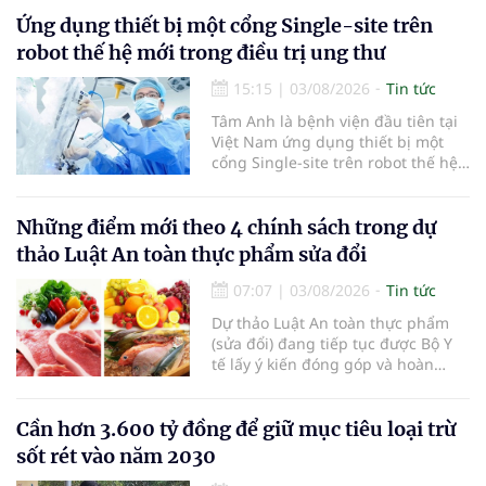
Yên (tỉnh Phú Thọ) đã tạo nên sự
đồng cảm, gắn kết cao giữa thầy
Ứng dụng thiết bị một cổng Single-site trên
thuốc với bệnh nhân.
robot thế hệ mới trong điều trị ung thư
15:15
|
03/08/2026
Tin tức
Tâm Anh là bệnh viện đầu tiên tại
Việt Nam ứng dụng thiết bị một
cổng Single-site trên robot thế hệ
mới điều trị ung thư tuyến tiền liệt,
nhân đôi hiệu quả.
Những điểm mới theo 4 chính sách trong dự
thảo Luật An toàn thực phẩm sửa đổi
07:07
|
03/08/2026
Tin tức
Dự thảo Luật An toàn thực phẩm
(sửa đổi) đang tiếp tục được Bộ Y
tế lấy ý kiến đóng góp và hoàn
thiện với nhiều chính sách nhằm
đổi mới phương thức quản lý, tăng
cường hậu kiểm, ứng dụng chuyển
Cần hơn 3.600 tỷ đồng để giữ mục tiêu loại trừ
đổi số, kiểm soát nguy cơ theo toàn
sốt rét vào năm 2030
bộ chuỗi cung ứng và nâng cao