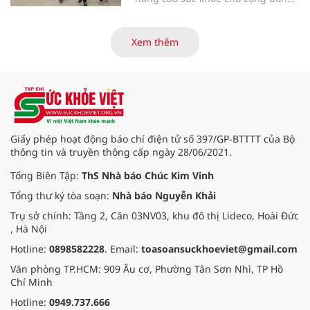
được biên soạn với 4 nội dung
chính: Thông tin chung về hoạt
động thể lực; Khuyến cáo hoạt
Xem thêm
động thể lực phù hợp theo nhóm
đối tượng; Hướng dẫn an toàn
trong hoạt động thể lực; Hướng
dẫn tổ chức tăng cường hoạt động
thể lực.
Giấy phép hoạt động báo chí điện tử số 397/GP-BTTTT của Bộ
thông tin và truyền thông cấp ngày 28/06/2021.
Tổng Biên Tập:
ThS Nhà báo Chúc Kim Vinh
Tổng thư ký tòa soạn:
Nhà báo Nguyễn Khải
Trụ sở chính: Tầng 2, Căn 03NV03, khu đô thị Lideco, Hoài Đức
, Hà Nội
Hotline:
0898582228
. Email:
toasoansuckhoeviet@gmail.com
Văn phòng TP.HCM: 909 Âu cơ, Phường Tân Sơn Nhì, TP Hồ
Chí Minh
Hotline:
0949.737.666