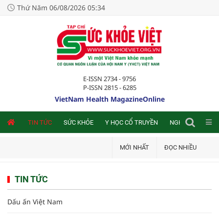
Thứ Năm 06/08/2026 05:34
E-ISSN 2734 - 9756
P-ISSN 2815 - 6285
VietNam Health MagazineOnline
NLINE
TIN TỨC
SỨC KHỎE
Y HỌC CỔ TRUYỀN
NGHIÊN CỨU TRA
MỚI NHẤT
ĐỌC NHIỀU
TIN TỨC
Dấu ấn Việt Nam