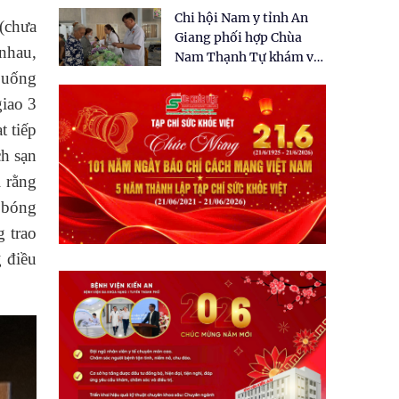
tặng quà cho 150 người
Chi hội Nam y tỉnh An
dân tại xã Tân Tập
(chưa
Giang phối hợp Chùa
 nhau,
Nam Thạnh Tự khám và
ể uống
cấp thuốc miễn phí cho
nhân dân
giao 3
t tiếp
ch sạn
i rằng
 bóng
 trao
g điều