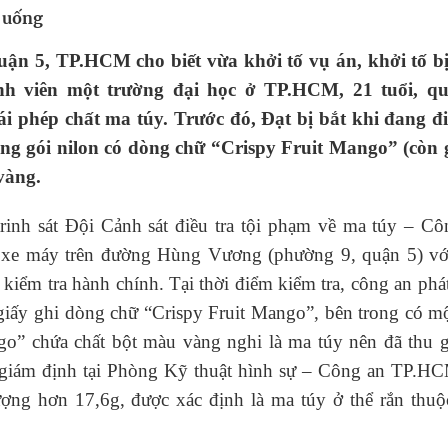
a uống
uồn lực cho môi trường và cộng đồng
 5, TP.HCM cho biết vừa khởi tố vụ án, khởi tố bị
nh viên một trường đại học ở TP.HCM, 21 tuổi, q
ệnh bảo hiểm y tế nếu không đăng ký khám theo yêu
ái phép chất ma túy. Trước đó, Đạt bị bắt khi đang đi
ng gói nilon có dòng chữ “Crispy Fruit Mango” (còn g
vàng.
ầm
inh sát Đội Cảnh sát điều tra tội phạm về ma túy – Cô
nghiệm thực tế
n xe máy trên đường Hùng Vương (phường 9, quận 5) vớ
 kiểm tra hành chính. Tại thời điểm kiểm tra, công an phá
 giấy ghi dòng chữ “Crispy Fruit Mango”, bên trong có m
go” chứa chất bột màu vàng nghi là ma túy nên đã thu g
a giám định tại Phòng Kỹ thuật hình sự – Công an TP.HC
ượng hơn 17,6g, được xác định là ma túy ở thể rắn thuộc