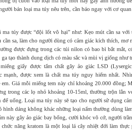
hông bị cuốn vào loại ma túy mới này gây ảnh hưởng đế
người bán loại ma túy nêu trên, cần báo ngay với cơ qua
i ma túy được “đội lốt vô hại” như: Kẹo mút cần sa với
u cần sa, làm cho người dùng có cảm giác kích thích, mơ
thường được đựng trong các túi nilon có bao bì bắt mắt, 
ó ga tạo thành dung dịch có màu sắc và mùi vị giống như t
 miếng giấy được tẩm chất gây ảo giác LSD (Lysergic
iác mạnh, được xem là chất ma túy nguy hiểm nhất. Nhì
rẻ em. Giá mỗi miếng tem này chỉ khoảng 20.000 đồng; M
ng trong các lọ nhỏ khoảng 10-15ml, thường trộn lẫn vớ
nh để uống. Loại ma túy này sẽ tạo cho người sử dụng cả
có hình dáng không khác những loại nấm thường dùng làm
m này gây ảo giác bay bổng, cười khóc vô cớ, người trầ
 chức năng kratom là một loại lá cây nhiệt đới làm thự