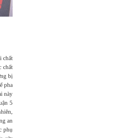
i chất
 chất
ừng bị
ể pha
ài này
quận 5
hiên,
ông an
c phụ