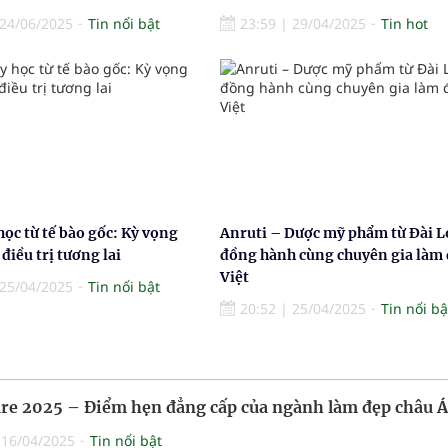
24/06/2025
Tin nổi bật
23:59
|
29/04/2025
Tin hot
học từ tế bào gốc: Kỳ vọng
Anruti – Dược mỹ phẩm từ Đài L
điều trị tương lai
đồng hành cùng chuyên gia làm
Việt
25/04/2025
Tin nổi bật
20:52
|
25/04/2025
Tin nổi bậ
re 2025 – Điểm hẹn đẳng cấp của ngành làm đẹp châu Á
|
16/04/2025
Tin nổi bật