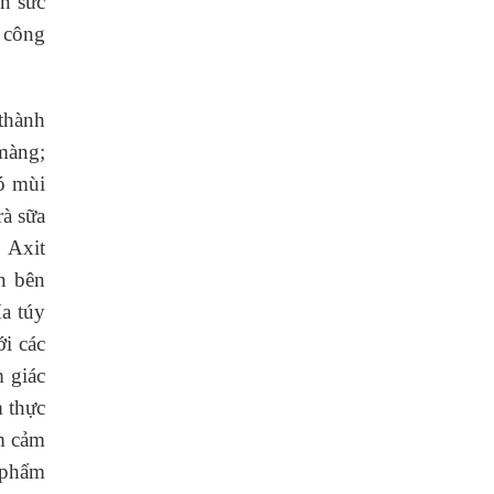
n sức
n công
 thành
 màng;
có mùi
rà sữa
 Axit
n bên
a túy
i các
m giác
 thực
m cảm
c phẩm