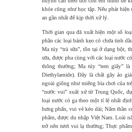
huynh cần theo dõi con em mình để k
khỏe cũng như học tập. Nếu phát hiện 
an gần nhất để kịp thời xử lý.
Thời gian qua đã xuất hiện một số loạ
phần các loại bánh kẹo có chứa tinh dầ
Ma túy “trà sữa”, tồn tại ở dạng bột, 
sữa, được pha cùng với các loại nước c
thông thường; Ma túy “tem giấy” là
Diethylamide). Đây là chất gây ảo g
ngoài giống như miếng bìa chơi của t
“nước vui” xuất xứ từ Trung Quốc, đự
loại nước có ga theo một tỉ lệ nhất đị
hưng phấn, vui vẻ kéo dài; Nấm thần 
phẩm, được du nhập Việt Nam. Loài nấ
trở nên tươi vui lạ thường; Thực phẩm