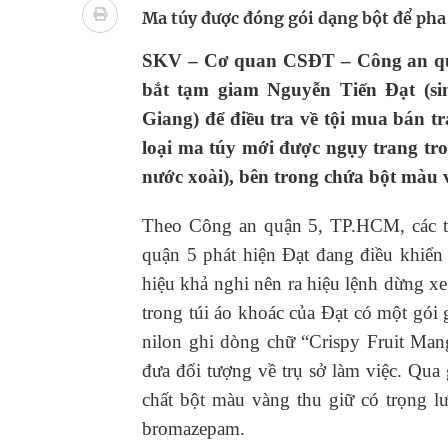
bảo vệ sức khỏe Nhân dân
Ma túy được đóng gói dạng bột để ph
Không chỉ cắt tóc, Đông Tây Barbershop dành ng
SKV – Cơ quan CSĐT – Công an quận
bắt tạm giam Nguyễn Tiến Đạt (si
Bệnh viện không được thu thêm tiền của người b
Giang) để điều tra về tội mua bán tr
cầu
loại ma túy mới được ngụy trang tro
nước xoài), bên trong chứa bột màu 
Ung thư thận: Nguy hiểm vì tiến triển quá âm th
Theo Công an quận 5, TP.HCM, các tr
Vương Thành Công: Khi việc học bắt đầu từ trải 
quận 5 phát hiện Đạt đang điều khiể
Chấn chỉnh hoạt động kinh doanh dược liệu
hiệu khả nghi nên ra hiệu lệnh dừng xe
trong túi áo khoác của Đạt có một gói
nilon ghi dòng chữ “Crispy Fruit Man
đưa đối tượng về trụ sở làm việc. Qu
chất bột màu vàng thu giữ có trọng l
bromazepam.