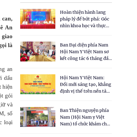
Hoàn thiện hành lang
 can,
pháp lý để bứt phá: Góc
nhìn khoa học và thực
uê An
tiễn tại Tọa đàm " Đề
 giao
xuất một số nội dung
ọi là
Ban Đại diện phía Nam
cho Luật Y dược cổ
Hội Nam Y Việt Nam sơ
truyền Việt Nam"
kết công tác 6 tháng đầu
năm 2026
ng an
i dấu
Hội Nam Y Việt Nam:
Đổi mới sáng tạo, khẳng
t hiện
định vị thế trên nền tảng
ột gói
y học cổ truyền và khoa
iữ và
học hiện đại
Ban Thiện nguyện phía
M, số
Nam (Hội Nam y Việt
 loại
Nam) tổ chức khám chữa
bệnh y học cổ truyền và