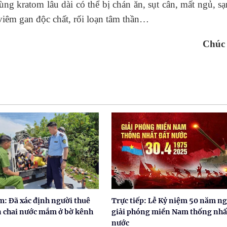
ng kratom lâu dài có thể bị chán ăn, sụt cân, mất ngủ, s
viêm gan độc chất, rối loạn tâm thần…
Chúc
: Đã xác định người thuê
Trực tiếp: Lễ Kỷ niệm 50 năm n
n chai nước mắm ở bờ kênh
giải phóng miền Nam thống nhấ
nước