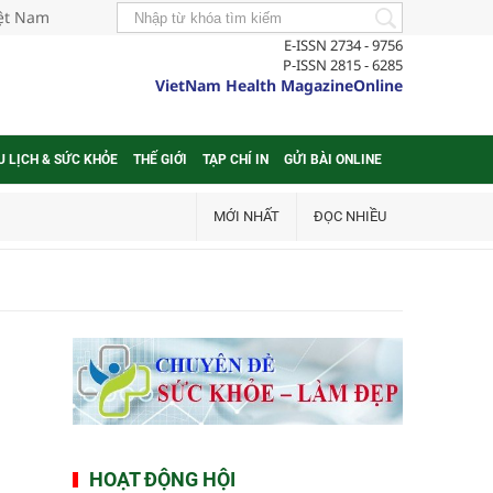
iệt Nam
E-ISSN 2734 - 9756
P-ISSN 2815 - 6285
VietNam Health MagazineOnline
U LỊCH & SỨC KHỎE
THẾ GIỚI
TẠP CHÍ IN
GỬI BÀI ONLINE
MỚI NHẤT
ĐỌC NHIỀU
HOẠT ĐỘNG HỘI