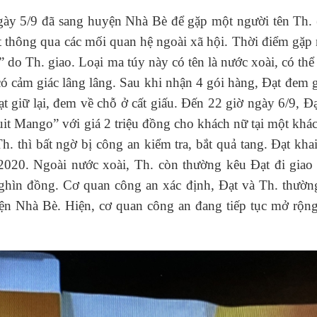
ngày 5/9 đã sang huyện Nhà Bè để gặp một người tên Th. 
ết thông qua các mối quan hệ ngoài xã hội. Thời điểm gặp
 do Th. giao. Loại ma túy này có tên là nước xoài, có th
có cảm giác lâng lâng. Sau khi nhận 4 gói hàng, Đạt đem 
t giữ lại, đem về chỗ ở cất giấu. Đến 22 giờ ngày 6/9, Đạ
ruit Mango” với giá 2 triệu đồng cho khách nữ tại một khá
. thì bất ngờ bị công an kiểm tra, bắt quả tang. Đạt kha
/2020. Ngoài nước xoài, Th. còn thường kêu Đạt đi giao
nghìn đồng. Cơ quan công an xác định, Đạt và Th. thường
yện Nhà Bè. Hiện, cơ quan công an đang tiếp tục mở rộn