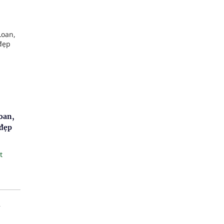
oan,
 đẹp
t