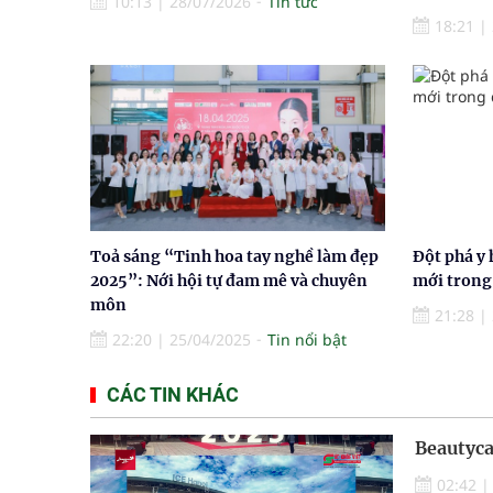
10:13
|
28/07/2026
Tin tức
18:21
|
Toả sáng “Tinh hoa tay nghề làm đẹp
Đột phá y 
2025”: Nới hội tự đam mê và chuyên
mới trong 
môn
21:28
|
22:20
|
25/04/2025
Tin nổi bật
CÁC TIN KHÁC
Beautyca
02:42