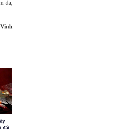
ạm da,
 Vinh
gày
t đất