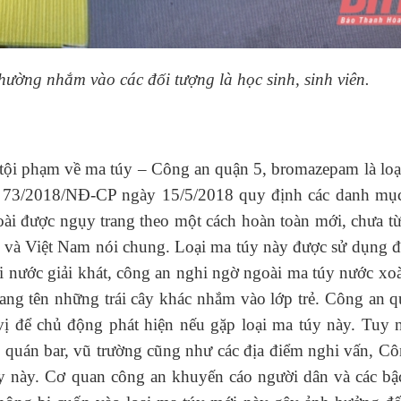
hường nhắm vào các đối tượng là học sinh,
sinh viên.
 tội phạm về ma túy – Công an quận 5, bromazepam là loạ
h 73/2018/NĐ-CP ngày 15/5/2018 quy định các danh mục
oài được ngụy trang theo một cách hoàn toàn mới, chưa t
g và Việt Nam nói chung. Loại ma túy này được sử dụng đ
 nước giải khát, công an nghi ngờ ngoài ma túy nước xo
ang tên những trái cây khác nhắm vào lớp trẻ. Công an 
vị để chủ động phát hiện nếu gặp loại ma túy này. Tuy n
các quán bar, vũ trường cũng như các địa điểm nghi vấn, C
úy này. Cơ quan công an khuyến cáo người dân và các bậ