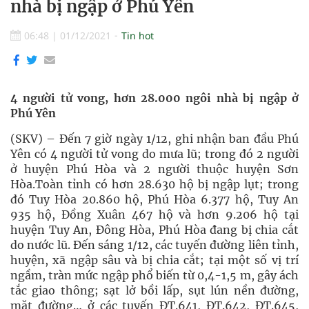
nhà bị ngập ở Phú Yên
06:48
|
01/12/2021
Tin hot
4 người tử vong, hơn 28.000 ngôi nhà bị ngập ở
Phú Yên
(SKV) – Đến 7 giờ ngày 1/12, ghi nhận ban đầu Phú
Yên có 4 người tử vong do mưa lũ; trong đó 2 người
ở huyện Phú Hòa và 2 người thuộc huyện Sơn
Hòa.Toàn tỉnh có hơn 28.630 hộ bị ngập lụt; trong
đó Tuy Hòa 20.860 hộ, Phú Hòa 6.377 hộ, Tuy An
935 hộ, Đồng Xuân 467 hộ và hơn 9.206 hộ tại
huyện Tuy An, Đông Hòa, Phú Hòa đang bị chia cắt
do nước lũ. Đến sáng 1/12, các tuyến đường liên tỉnh,
huyện, xã ngập sâu và bị chia cắt; tại một số vị trí
ngầm, tràn mức ngập phổ biến từ 0,4-1,5 m, gây ách
tắc giao thông; sạt lở bồi lấp, sụt lún nền đường,
mặt đường… ở các tuyến ĐT.641, ĐT.642, ĐT.645,