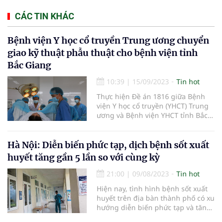
CÁC TIN KHÁC
Bệnh viện Y học cổ truyền Trung ương chuyển
giao kỹ thuật phẫu thuật cho bệnh viện tỉnh
Bắc Giang
10:39
|
15/09/2023
Tin hot
Thực hiện Đề án 1816 giữa Bệnh
viện Y học cổ truyền (YHCT) Trung
ương và Bệnh viện YHCT tỉnh Bắc
Giang, mới đây, hai đơn vị đã tổ
chức thành công lễ chuyển giao
gói kỹ thuật phẫu thuật trĩ cơ bản.
Hà Nội: Diễn biến phức tạp, dịch bệnh sốt xuất
huyết tăng gần 5 lần so với cùng kỳ
21:00
|
09/08/2023
Tin hot
Hiện nay, tình hình bệnh sốt xuất
huyết trên địa bàn thành phố có xu
hướng diễn biến phức tạp và tăng
gần 5 lần so với cùng kỳ năm 2022.