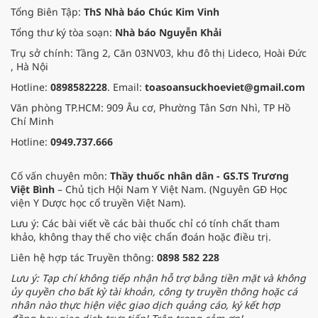
Tổng Biên Tập:
ThS Nhà báo Chúc Kim Vinh
Tổng thư ký tòa soạn:
Nhà báo Nguyễn Khải
Trụ sở chính: Tầng 2, Căn 03NV03, khu đô thị Lideco, Hoài Đức
, Hà Nội
Hotline:
0898582228
. Email:
toasoansuckhoeviet@gmail.com
Văn phòng TP.HCM: 909 Âu cơ, Phường Tân Sơn Nhì, TP Hồ
Chí Minh
Hotline:
0949.737.666
Cố vấn chuyên môn:
Thầy thuốc nhân dân - GS.TS Trương
Việt Bình
– Chủ tịch Hội Nam Y Việt Nam. (Nguyên GĐ Học
viện Y Dược học cổ truyền Việt Nam).
Lưu ý: Các bài viết về các bài thuốc chỉ có tính chất tham
khảo, không thay thế cho việc chẩn đoán hoặc điều trị.
Liên hệ hợp tác Truyền thông:
0898 582 228
Lưu ý: Tạp chí không tiếp nhận hỗ trợ bằng tiền mặt và không
ủy quyền cho bất kỳ tài khoản, công ty truyền thông hoặc cá
nhân nào thực hiện việc giao dịch quảng cáo, ký kết hợp