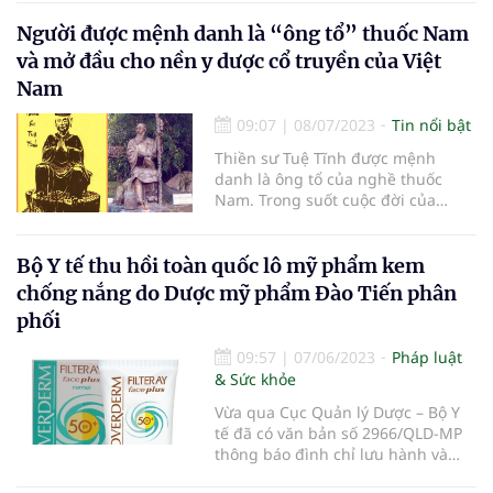
Người được mệnh danh là “ông tổ” thuốc Nam
và mở đầu cho nền y dược cổ truyền của Việt
Nam
09:07
|
08/07/2023
Tin nổi bật
Thiền sư Tuệ Tĩnh được mệnh
danh là ông tổ của nghề thuốc
Nam. Trong suốt cuộc đời của
mình, ông đã để lại nhiều đóng
góp to lớn cho nền y học cổ truyền,
góp phần đưa nền y học của Việt
Bộ Y tế thu hồi toàn quốc lô mỹ phẩm kem
Nam lên một tầm cao mới.
chống nắng do Dược mỹ phẩm Đào Tiến phân
phối
09:57
|
07/06/2023
Pháp luật
& Sức khỏe
Vừa qua Cục Quản lý Dược – Bộ Y
tế đã có văn bản số 2966/QLD-MP
thông báo đình chỉ lưu hành và
thu hồi trên toàn quốc lô mỹ phẩm