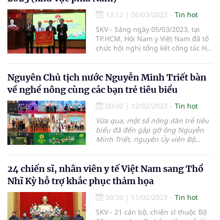
Nội.
13:12
|
06/03/2023
Tin hot
SKV - Sáng ngày 05/03/2023, tại
TP.HCM, Hội Nam y Việt Nam đã tổ
chức hội nghị tổng kết công tác Hội
năm 2022 và triển khai kế hoạch
công tác năm 2023 (khu vực phía
Nam).
Nguyên Chủ tịch nước Nguyễn Minh Triết bàn
về nghề nông cùng các bạn trẻ tiêu biểu
00:00
|
12/02/2023
Tin hot
Vừa qua, một số nông dân trẻ tiêu
biểu đã đến gặp gỡ ông Nguyễn
Minh Triết, nguyên Ủy viên Bộ
Chính trị, nguyên Chủ tịch nước
CHXHCN Việt Nam, nguyên Bí thư
Trung ương Đoàn TNCS Hồ Chí
24 chiến sĩ, nhân viên y tế Việt Nam sang Thổ
Minh. Tại đây, các bạn trẻ đã đón
Nhĩ Kỳ hỗ trợ khắc phục thảm họa
nhận nhiều lời khuyên của ông
Triết.
00:50
|
11/02/2023
Tin hot
SKV - 21 cán bộ, chiến sĩ thuộc Bộ