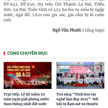
ĐT.647, ĐT.650, thị trấn Chí Thạnh-La Hai, Triều
Sơn-La Hai. Toàn tỉnh có 455 ha lúa vụ mùa bị ngập
nước, ngã đổ; 1.621 con gia súc, gia cầm bị lũ cuốn
trôi.
Ngô Văn Phước
( tổng hợp)
CÙNG CHUYÊN MỤC
Trực tiếp: Lễ Kỷ niệm 50
Toả sáng “Tinh hoa tay
năm ngày giải phóng miền
nghề làm đẹp 2025”: Nới
Nam thống nhất đất nước
hội tự đam mê và chuyên