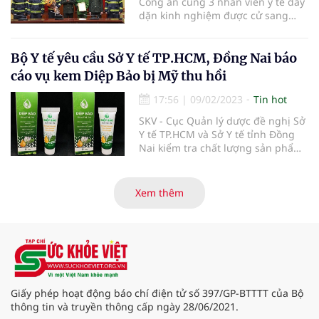
Công an cùng 3 nhân viên y tế dày
dặn kinh nghiệm được cử sang
Thổ Nhĩ Kỳ hỗ trợ cứu hộ, cứu nạn
tìm kiếm nạn nhân và cung cấp hỗ
trợ nhân đạo nhằm khắc phục hậu
Bộ Y tế yêu cầu Sở Y tế TP.HCM, Đồng Nai báo
quả sau thảm họa động đất.
cáo vụ kem Diệp Bảo bị Mỹ thu hồi
17:56
|
09/02/2023
Tin hot
SKV - Cục Quản lý dược đề nghị Sở
Y tế TP.HCM và Sở Y tế tỉnh Đồng
Nai kiểm tra chất lượng sản phẩm
kem Diệp Bảo sau khi phát FDA
thông báo thu hồi sản phẩm do
phát hiện có hàm lượng chì cao,
Xem thêm
báo cáo trước ngày 10-2.
Giấy phép hoạt động báo chí điện tử số 397/GP-BTTTT của Bộ
thông tin và truyền thông cấp ngày 28/06/2021.