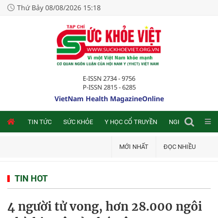
Thứ Bảy 08/08/2026 15:18
E-ISSN 2734 - 9756
P-ISSN 2815 - 6285
VietNam Health MagazineOnline
NLINE
TIN TỨC
SỨC KHỎE
Y HỌC CỔ TRUYỀN
NGHIÊN CỨU TRA
MỚI NHẤT
ĐỌC NHIỀU
TIN HOT
4 người tử vong, hơn 28.000 ngôi